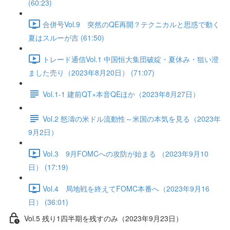
(60:23)
合併号Vol.9 突然のQE再開？テクニカルと思惑で動く
夏はスルーが吉 (61:50)
トレード通信Vol.1 中国恒⼤集団破綻・夏休み・狙い澄
ました売り（2023年8月20日） (71:07)
Vol.1-1 建前QT×本音QEほか（2023年8月27日）
Vol.2 怒濤の米ドル流動性～米国の本気を見る（2023年
9月2日）
Vol.3 9月FOMCへの攻防が始まる （2023年9月10
日） (17:19)
Vol.4 局地戦を終えてFOMC本番へ（2023年9月16
日） (36:01)
Vol.5 残り1四半期を残すのみ（2023年9月23日）