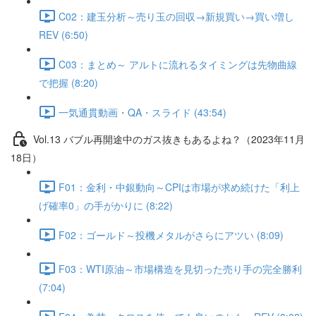
C02：建玉分析～売り玉の回収→新規買い→買い増し
REV (6:50)
C03：まとめ～ アルトに流れるタイミングは先物曲線
で把握 (8:20)
一気通貫動画・QA・スライド (43:54)
Vol.13 バブル再開途中のガス抜きもあるよね？（2023年11月
18日）
F01：金利・中銀動向～CPIは市場が求め続けた「利上
げ確率0」の手がかりに (8:22)
F02：ゴールド～投機メタルがさらにアツい (8:09)
F03：WTI原油～市場構造を見切った売り手の完全勝利
(7:04)