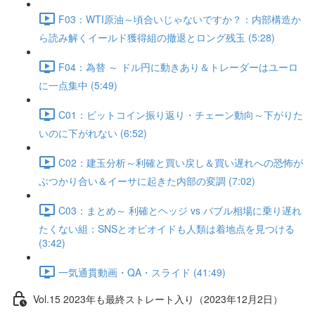
F03：WTI原油～頃合いじゃないですか？：内部構造か
ら読み解くイールド獲得組の撤退とロング残玉 (5:28)
F04：為替 ～ ドル円に動きあり＆トレーダーはユーロ
に一点集中 (5:49)
C01：ビットコイン振り返り・チェーン動向～下がりた
いのに下がれない (6:52)
C02：建玉分析～利確と買い戻し＆買い遅れへの恐怖が
ぶつかり合い＆イーサに起きた内部の変調 (7:02)
C03：まとめ～ 利確とヘッジ vs バブル相場に乗り遅れ
たくない組：SNSとオピオイドも人類は着地点を見つける
(3:42)
一気通貫動画・QA・スライド (41:49)
Vol.15 2023年も最終ストレート入り（2023年12月2日）