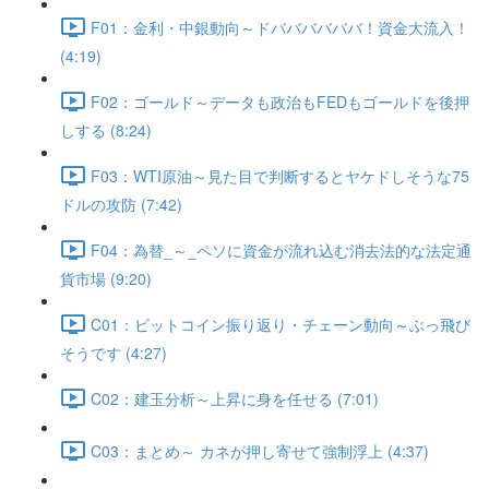
F01：金利・中銀動向～ドババババババ！資金大流入！
(4:19)
F02：ゴールド～データも政治もFEDもゴールドを後押
しする (8:24)
F03：WTI原油～見た目で判断するとヤケドしそうな75
ドルの攻防 (7:42)
F04：為替_～_ペソに資金が流れ込む消去法的な法定通
貨市場 (9:20)
C01：ビットコイン振り返り・チェーン動向～ぶっ飛び
そうです (4:27)
C02：建玉分析～上昇に身を任せる (7:01)
C03：まとめ～ カネが押し寄せて強制浮上 (4:37)