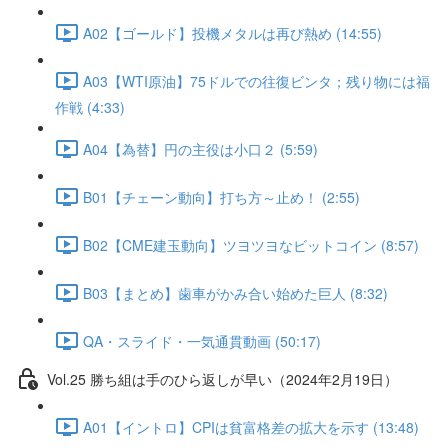
A02【ゴールド】投機メタルは再び熱め (14:55)
A03【WTI原油】75ドルでの往復ビンタ；残り物には福
作戦 (4:33)
A04【為替】円の主役は小口２ (5:59)
B01【チェーン動向】打ち方～止め！ (2:55)
B02【CME建玉動向】ツヨツヨなビットコイン (8:57)
B03【まとめ】歯車がかみ合い始めた巨人 (8:32)
QA・スライド・一気通貫動画 (50:17)
Vol.25 勝ち組は手のひら返しが早い（2024年2月19日）
A01【イントロ】CPIは貧富格差の拡大を示す (13:48)