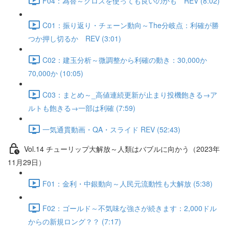
F04：為替～クロスを使っても良いのかも REV (8:02)
C01：振り返り・チェーン動向～The分岐点：利確が勝
つか押し切るか REV (3:01)
C02：建玉分析～微調整から利確の動き：30,000か
70,000か (10:05)
C03：まとめ～_高値連続更新が止まり投機飽きる→ア
ルトも飽きる→一部は利確 (7:59)
一気通貫動画・QA・スライド REV (52:43)
Vol.14 チューリップ大解放～人類はバブルに向かう（2023年
11月29日）
F01：金利・中銀動向～人民元流動性も大解放 (5:38)
F02：ゴールド～不気味な強さが続きます：2,000ドル
からの新規ロング？？ (7:17)