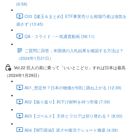
(6:58)
C03【建玉＆まとめ】ETF事実売りも相場巧者は強気を
崩さず (13:45)
QA・スライド・一気通貫動画 (58:11)
ご質問に回答；米国債の入札結果を確認する方法は？
（2024年1月21日）
Vol.22 巨人の肩に乗って「いいとこどり」すれば日本は最高
（2024年1月29日）
A01_想定外？日本の物価が5倍に跳ね上がる (12:39)
A02【振り返り】利下げ材料を待つ市場 (7:39)
A03【ゴールド】天井とフロアは切り替わる？ (8:00)
A04【WTI原油】逆ざや復活でショート撤退 (4:39)