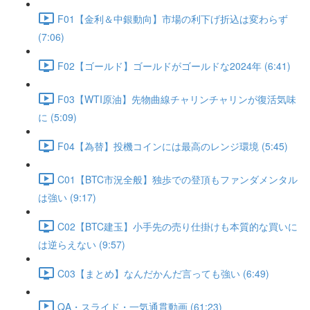
F01【金利＆中銀動向】市場の利下げ折込は変わらず
(7:06)
F02【ゴールド】ゴールドがゴールドな2024年 (6:41)
F03【WTI原油】先物曲線チャリンチャリンが復活気味
に (5:09)
F04【為替】投機コインには最高のレンジ環境 (5:45)
C01【BTC市況全般】独歩での登頂もファンダメンタル
は強い (9:17)
C02【BTC建玉】小手先の売り仕掛けも本質的な買いに
は逆らえない (9:57)
C03【まとめ】なんだかんだ言っても強い (6:49)
QA・スライド・一気通貫動画 (61:23)