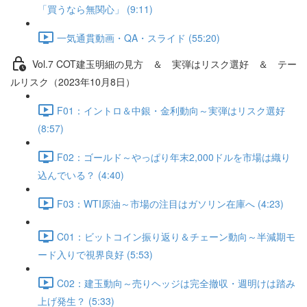
「買うなら無関心」 (9:11)
一気通貫動画・QA・スライド (55:20)
Vol.7 COT建⽟明細の⾒⽅ ＆ 実弾はリスク選好 ＆ テー
ルリスク（2023年10月8日）
F01：イントロ＆中銀・金利動向～実弾はリスク選好
(8:57)
F02：ゴールド～やっぱり年末2,000ドルを市場は織り
込んでいる？ (4:40)
F03：WTI原油～市場の注目はガソリン在庫へ (4:23)
C01：ビットコイン振り返り＆チェーン動向～半減期モ
ード入りで視界良好 (5:53)
C02：建玉動向～売りヘッジは完全撤収・週明けは踏み
上げ発生？ (5:33)