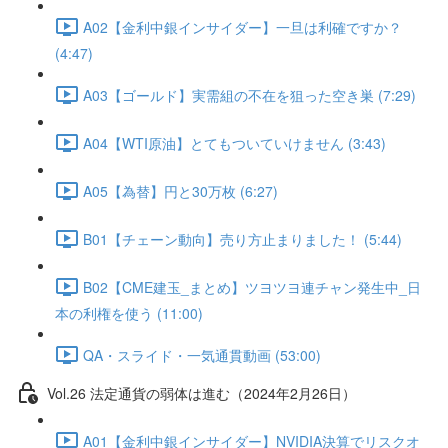
A02【金利中銀インサイダー】一旦は利確ですか？
(4:47)
A03【ゴールド】実需組の不在を狙った空き巣 (7:29)
A04【WTI原油】とてもついていけません (3:43)
A05【為替】円と30万枚 (6:27)
B01【チェーン動向】売り方止まりました！ (5:44)
B02【CME建玉_まとめ】ツヨツヨ連チャン発生中_日
本の利権を使う (11:00)
QA・スライド・一気通貫動画 (53:00)
Vol.26 法定通貨の弱体は進む（2024年2月26日）
A01【金利中銀インサイダー】NVIDIA決算でリスクオ