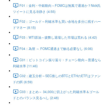
F01：金利・中銀動向～FOMCは無風で通過か？Nick氏
ツイートに見る冷静さ (4:55)
F02：ゴールド～利確水準も買い余地を多分に残すハー
ドマネー (8:15)
F03：WTI原油～疲弊し退場した市場は荒れる (4:42)
F04：為替 ～ FOMC通過まで触る必要なし (6:06)
C01：ビットコイン振り返り・チェーン動向～普通なら
利確水準 (11:46)
C02：建玉分析～SEC推しのBTCとETHのETFはファン
ドの餌 (6:59)
C03：まとめ～ 34,000に切上がった利確水準＆ゴール
ドとのバランス見るべし (2:48)