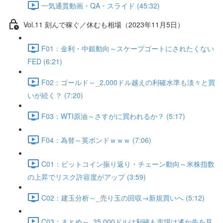
一気通貫動画・QA・スライド (45:32)
Vol.11 刻んで稼ぐ／休むも相場（2023年11月5日）
F01：金利・中銀動向～スケープゴートにされたくない
FED (6:21)
F02：ゴールド～_2,000ドル越えの利確水準も淡々と買
いが続く？ (7:20)
F03：WTI原油～さすがに買われるか？ (5:17)
F04：為替～英ポンドｗｗｗ (7:06)
C01：ビットコイン振り返り・チェーン動向～米株指数
の上昇でリスク許容度がアップ (3:59)
C02：建玉分析～_売り玉の回収→新規買いへ (5:12)
C03：まとめ～_35,000ドルは利確も市場は遙か先を見