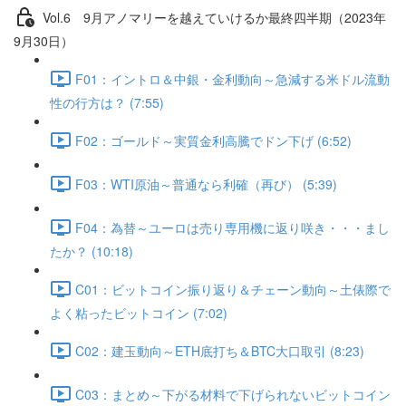
Vol.6 9⽉アノマリーを越えていけるか最終四半期（2023年
9月30日）
F01：イントロ＆中銀・金利動向～急減する米ドル流動
性の行方は？ (7:55)
F02：ゴールド～実質金利高騰でドン下げ (6:52)
F03：WTI原油～普通なら利確（再び） (5:39)
F04：為替～ユーロは売り専用機に返り咲き・・・まし
たか？ (10:18)
C01：ビットコイン振り返り＆チェーン動向～土俵際で
よく粘ったビットコイン (7:02)
C02：建玉動向～ETH底打ち＆BTC大口取引 (8:23)
C03：まとめ～下がる材料で下げられないビットコイン