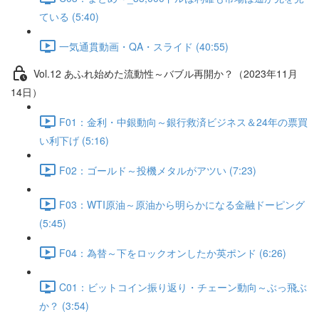
ている (5:40)
一気通貫動画・QA・スライド (40:55)
Vol.12 あふれ始めた流動性～バブル再開か？（2023年11月
14日）
F01：金利・中銀動向～銀行救済ビジネス＆24年の票買
い利下げ (5:16)
F02：ゴールド～投機メタルがアツい (7:23)
F03：WTI原油～原油から明らかになる金融ドーピング
(5:45)
F04：為替～下をロックオンしたか英ポンド (6:26)
C01：ビットコイン振り返り・チェーン動向～ぶっ飛ぶ
か？ (3:54)