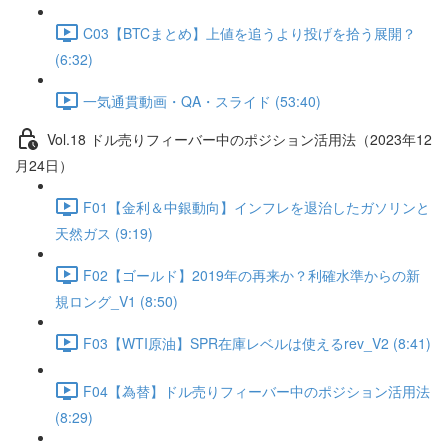
C03【BTCまとめ】上値を追うより投げを拾う展開？
(6:32)
一気通貫動画・QA・スライド (53:40)
Vol.18 ドル売りフィーバー中のポジション活用法（2023年12
月24日）
F01【金利＆中銀動向】インフレを退治したガソリンと
天然ガス (9:19)
F02【ゴールド】2019年の再来か？利確水準からの新
規ロング_V1 (8:50)
F03【WTI原油】SPR在庫レベルは使えるrev_V2 (8:41)
F04【為替】ドル売りフィーバー中のポジション活用法
(8:29)