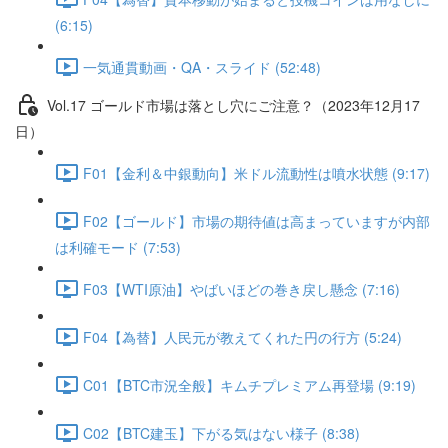
(6:15)
一気通貫動画・QA・スライド (52:48)
Vol.17 ゴールド市場は落とし穴にご注意？（2023年12月17
日）
F01【金利＆中銀動向】米ドル流動性は噴水状態 (9:17)
F02【ゴールド】市場の期待値は高まっていますが内部
は利確モード (7:53)
F03【WTI原油】やばいほどの巻き戻し懸念 (7:16)
F04【為替】人民元が教えてくれた円の行方 (5:24)
C01【BTC市況全般】キムチプレミアム再登場 (9:19)
C02【BTC建玉】下がる気はない様子 (8:38)