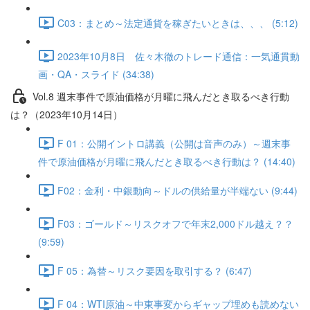
C03：まとめ～法定通貨を稼ぎたいときは、、、 (5:12)
2023年10月8日 佐々木徹のトレード通信：一気通貫動
画・QA・スライド (34:38)
Vol.8 週末事件で原油価格が月曜に飛んだとき取るべき行動
は？（2023年10月14日）
F 01：公開イントロ講義（公開は音声のみ）～週末事
件で原油価格が月曜に飛んだとき取るべき行動は？ (14:40)
F02：金利・中銀動向～ドルの供給量が半端ない (9:44)
F03：ゴールド～リスクオフで年末2,000ドル越え？？
(9:59)
F 05：為替～リスク要因を取引する？ (6:47)
F 04：WTI原油～中東事変からギャップ埋めも読めない