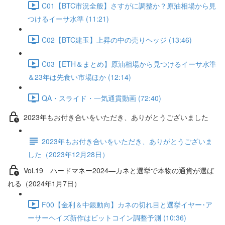
C01【BTC市況全般】さすがに調整か？原油相場から見
つけるイーサ水準 (11:21)
C02【BTC建玉】上昇の中の売りヘッジ (13:46)
C03【ETH＆まとめ】原油相場から見つけるイーサ水準
＆23年は先食い市場ほか (12:14)
QA・スライド・一気通貫動画 (72:40)
2023年もお付き合いをいただき、ありがとうございました
2023年もお付き合いをいただき、ありがとうございま
した（2023年12月28日）
Vol.19 ハードマネー2024―カネと選挙で本物の通貨が選ば
れる（2024年1月7日）
F00【金利＆中銀動向】カネの切れ目と選挙イヤー･ア
ーサーヘイズ新作はビットコイン調整予測 (10:36)