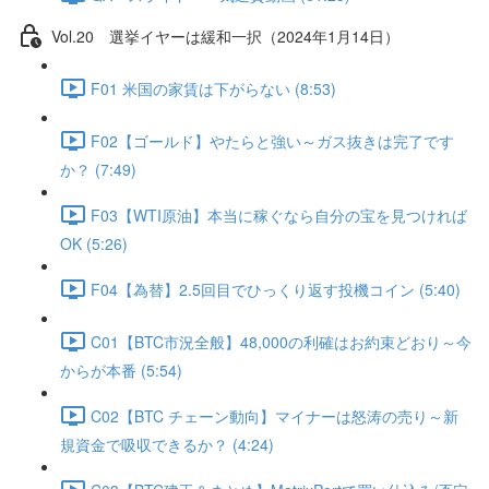
Vol.20 選挙イヤーは緩和一択（2024年1月14日）
F01 米国の家賃は下がらない (8:53)
F02【ゴールド】やたらと強い～ガス抜きは完了です
か？ (7:49)
F03【WTI原油】本当に稼ぐなら自分の宝を見つければ
OK (5:26)
F04【為替】2.5回目でひっくり返す投機コイン (5:40)
C01【BTC市況全般】48,000の利確はお約束どおり～今
からが本番 (5:54)
C02【BTC チェーン動向】マイナーは怒涛の売り～新
規資金で吸収できるか？ (4:24)