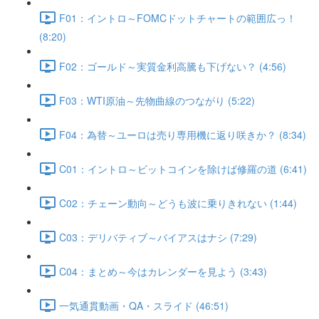
F01：イントロ～FOMCドットチャートの範囲広っ！
(8:20)
F02：ゴールド～実質金利高騰も下げない？ (4:56)
F03：WTI原油～先物曲線のつながり (5:22)
F04：為替～ユーロは売り専用機に返り咲きか？ (8:34)
C01：イントロ～ビットコインを除けば修羅の道 (6:41)
C02：チェーン動向～どうも波に乗りきれない (1:44)
C03：デリバティブ～バイアスはナシ (7:29)
C04：まとめ～今はカレンダーを見よう (3:43)
一気通貫動画・QA・スライド (46:51)