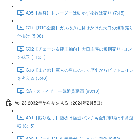
A05【為替】トレーダーは動かず枚数は売り (7:45)
C01【BTC全般】ガス抜きに見せかけた大口の短期売り
仕掛け (5:08)
C02【チェーン＆建玉動向】大口主導の短期売り×ロン
グ残玉 (11:31)
C03【まとめ】巨人の肩にのって歴史からビットコイン
を考える (5:46)
QA・スライド・一気通貫動画 (63:10)
Vol.23 2032年から今を見る（2024年2月5日）
A01【振り返り】指標は強烈パンチも金利市場は平常運
転 (6:15)
A02【ゴールド】生産者ポジションに変化 (9:53)