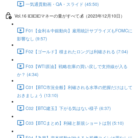
一気通貫動画・QA・スライド (45:50)
Vol.16 💶💶💶マネーの量がすべて💰（2023年12月10日）
F01【金利＆中銀動向】雇用統計サプライズもFOMCに
影響なし (9:57)
F02【ゴールド】積まれたロングは利確される (7:04)
F03【WTI原油】戦略在庫の買い戻しで支持線が入る
か？ (4:34)
C01【BTC市況全般】利確される水準の把握だけはして
おきましょう (13:10)
C02【BTC建玉】下がる気はない様子 (6:37)
C03【BTCまとめ】利確と新規ショートは別 (5:10)
F04【為替】資本移動が始まると投機コインは用なしに