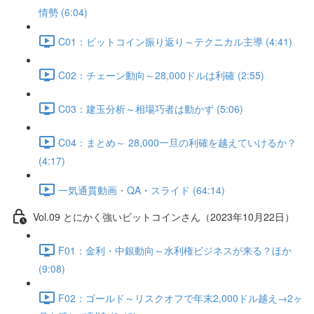
情勢 (6:04)
C01：ビットコイン振り返り～テクニカル主導 (4:41)
C02：チェーン動向～28,000ドルは利確 (2:55)
C03：建玉分析～相場巧者は動かず (5:06)
C04：まとめ～ 28,000一旦の利確を越えていけるか？
(4:17)
一気通貫動画・QA・スライド (64:14)
Vol.09 とにかく強いビットコインさん（2023年10月22日）
F01：金利・中銀動向～水利権ビジネスが来る？ほか
(9:08)
F02：ゴールド～リスクオフで年末2,000ドル越え→2ヶ