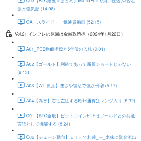
C03【BTC建玉＆まとめ】MatrixPortで買い仕込み/否定
派と強気派 (14:08)
QA・スライド・一気通貫動画 (52:15)
Vol.21 インフレの原因は金融政策択（2024年1月22日）
A01_PCE物価指標と5年債の入札 (9:01)
A02【ゴールド】利確であって新規ショートじゃない
(9:13)
A03【WTI原油】逆ざや復活で強さ倍増 (5:17)
A04【為替】右往左往する欧州通貨はレンジ入り (5:32)
C01【BTC全般】ビットコインETFはゴールドとの共通
言語として機能する (8:24)
C02【チェーン動向】ＥＴＦで利確_→_米株に資金流出