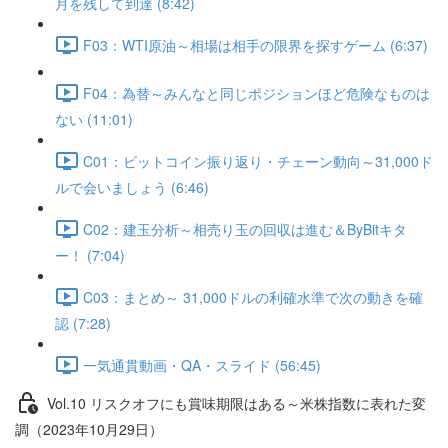
月を残して到達 (8:42)
F03：WTI原油～相場は相手の限界を探すゲーム (6:37)
F04：為替～みんなと同じポジションほど危険なものは
ない (11:01)
C01：ビットコイン振り返り・チェーン動向～31,000ド
ルで会いましょう (6:46)
C02：建玉分析～相売り玉の回収は進む＆ByBitキタ
ー！ (7:04)
C03：まとめ～ 31,000ドルの利確水準で次の動きを確
認 (7:28)
一気通貫動画・QA・スライド (56:45)
Vol.10 リスクオフにも賞味期限はある～米株指数に表れた変
調（2023年10月29日）