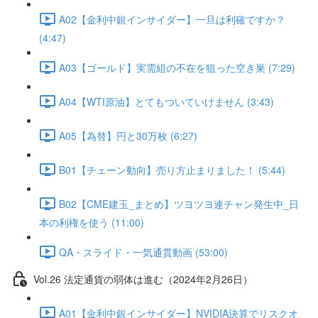
A02【金利中銀インサイダー】一旦は利確ですか？
(4:47)
A03【ゴールド】実需組の不在を狙った空き巣 (7:29)
A04【WTI原油】とてもついていけません (3:43)
A05【為替】円と30万枚 (6:27)
B01【チェーン動向】売り方止まりました！ (5:44)
B02【CME建玉_まとめ】ツヨツヨ連チャン発生中_日
本の利権を使う (11:00)
QA・スライド・一気通貫動画 (53:00)
Vol.26 法定通貨の弱体は進む（2024年2月26日）
A01【金利中銀インサイダー】NVIDIA決算でリスクオ