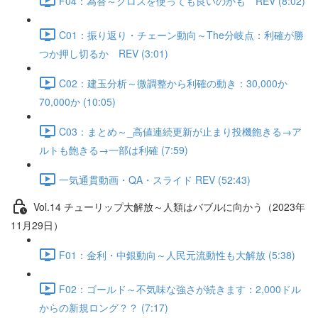
F04：為替～クロスを使っても良いのかも REV (8:02)
C01：振り返り・チェーン動向～The分岐点：利確が勝
つか押し切るか REV (3:01)
C02：建玉分析～微調整から利確の動き：30,000か
70,000か (10:05)
C03：まとめ～_高値連続更新が止まり投機飽きる→ア
ルトも飽きる→一部は利確 (7:59)
一気通貫動画・QA・スライド REV (52:43)
Vol.14 チューリップ大解放～人類はバブルに向かう（2023年
11月29日）
F01：金利・中銀動向～人民元流動性も大解放 (5:38)
F02：ゴールド～不気味な強さが続きます：2,000ドル
からの新規ロング？？ (7:17)