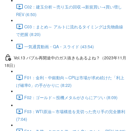
C02：建玉分析～売り玉の回収→新規買い→買い増し
REV (6:50)
C03：まとめ～ アルトに流れるタイミングは先物曲線
で把握 (8:20)
一気通貫動画・QA・スライド (43:54)
Vol.13 バブル再開途中のガス抜きもあるよね？（2023年11月
18日）
F01：金利・中銀動向～CPIは市場が求め続けた「利上
げ確率0」の手がかりに (8:22)
F02：ゴールド～投機メタルがさらにアツい (8:09)
F03：WTI原油～市場構造を見切った売り手の完全勝利
(7:04)