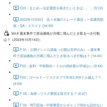
C03：まとめ～法定通貨を稼ぎたいときは、、、 (5:12)
2023年10月8日 佐々木徹のトレード通信：一気通貫動
画・QA・スライド (34:38)
Vol.8 週末事件で原油価格が月曜に飛んだとき取るべき行動
は？（2023年10月14日）
F 01：公開イントロ講義（公開は音声のみ）～週末事
件で原油価格が月曜に飛んだとき取るべき行動は？ (14:40)
F02：金利・中銀動向～ドルの供給量が半端ない (9:44)
F03：ゴールド～リスクオフで年末2,000ドル越え？？
(9:59)
F 05：為替～リスク要因を取引する？ (6:47)
F 04：WTI原油～中東事変からギャップ埋めも読めない