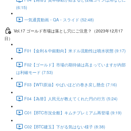
(6:15)
一気通貫動画・QA・スライド (52:48)
Vol.17 ゴールド市場は落とし穴にご注意？（2023年12月17
日）
F01【金利＆中銀動向】米ドル流動性は噴水状態 (9:17)
F02【ゴールド】市場の期待値は高まっていますが内部
は利確モード (7:53)
F03【WTI原油】やばいほどの巻き戻し懸念 (7:16)
F04【為替】人民元が教えてくれた円の行方 (5:24)
C01【BTC市況全般】キムチプレミアム再登場 (9:19)
C02【BTC建玉】下がる気はない様子 (8:38)