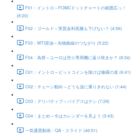
F01：イントロ～FOMCドットチャートの範囲広っ！
(8:20)
F02：ゴールド～実質金利高騰も下げない？ (4:56)
F03：WTI原油～先物曲線のつながり (5:22)
F04：為替～ユーロは売り専用機に返り咲きか？ (8:34)
C01：イントロ～ビットコインを除けば修羅の道 (6:41)
C02：チェーン動向～どうも波に乗りきれない (1:44)
C03：デリバティブ～バイアスはナシ (7:29)
C04：まとめ～今はカレンダーを見よう (3:43)
一気通貫動画・QA・スライド (46:51)