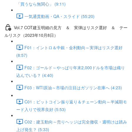
「買うなら無関心」 (9:11)
一気通貫動画・QA・スライド (55:20)
Vol.7 COT建⽟明細の⾒⽅ ＆ 実弾はリスク選好 ＆ テー
ルリスク（2023年10月8日）
F01：イントロ＆中銀・金利動向～実弾はリスク選好
(8:57)
F02：ゴールド～やっぱり年末2,000ドルを市場は織り
込んでいる？ (4:40)
F03：WTI原油～市場の注目はガソリン在庫へ (4:23)
C01：ビットコイン振り返り＆チェーン動向～半減期モ
ード入りで視界良好 (5:53)
C02：建玉動向～売りヘッジは完全撤収・週明けは踏み
上げ発生？ (5:33)