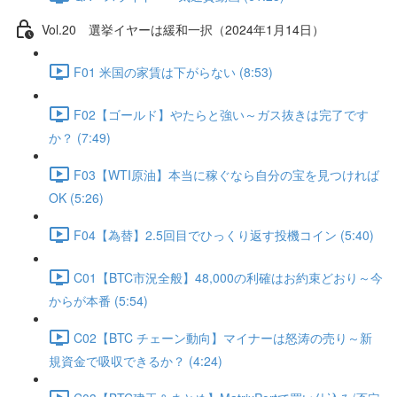
Vol.20 選挙イヤーは緩和一択（2024年1月14日）
F01 米国の家賃は下がらない (8:53)
F02【ゴールド】やたらと強い～ガス抜きは完了です
か？ (7:49)
F03【WTI原油】本当に稼ぐなら自分の宝を見つければ
OK (5:26)
F04【為替】2.5回目でひっくり返す投機コイン (5:40)
C01【BTC市況全般】48,000の利確はお約束どおり～今
からが本番 (5:54)
C02【BTC チェーン動向】マイナーは怒涛の売り～新
規資金で吸収できるか？ (4:24)