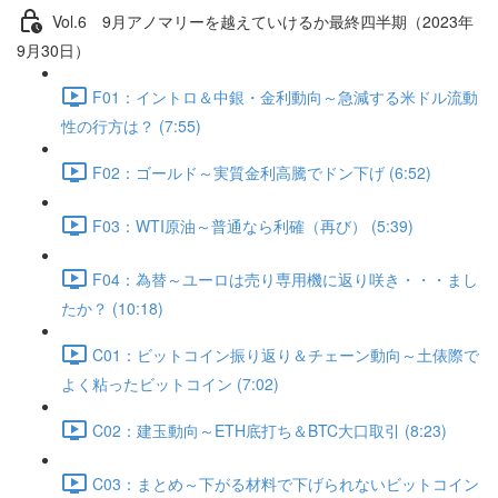
Vol.6 9⽉アノマリーを越えていけるか最終四半期（2023年
9月30日）
F01：イントロ＆中銀・金利動向～急減する米ドル流動
性の行方は？ (7:55)
F02：ゴールド～実質金利高騰でドン下げ (6:52)
F03：WTI原油～普通なら利確（再び） (5:39)
F04：為替～ユーロは売り専用機に返り咲き・・・まし
たか？ (10:18)
C01：ビットコイン振り返り＆チェーン動向～土俵際で
よく粘ったビットコイン (7:02)
C02：建玉動向～ETH底打ち＆BTC大口取引 (8:23)
C03：まとめ～下がる材料で下げられないビットコイン