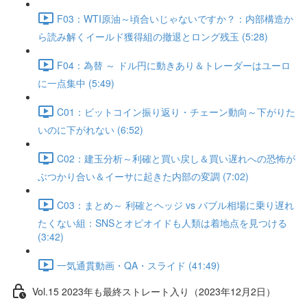
F03：WTI原油～頃合いじゃないですか？：内部構造か
ら読み解くイールド獲得組の撤退とロング残玉 (5:28)
F04：為替 ～ ドル円に動きあり＆トレーダーはユーロ
に一点集中 (5:49)
C01：ビットコイン振り返り・チェーン動向～下がりた
いのに下がれない (6:52)
C02：建玉分析～利確と買い戻し＆買い遅れへの恐怖が
ぶつかり合い＆イーサに起きた内部の変調 (7:02)
C03：まとめ～ 利確とヘッジ vs バブル相場に乗り遅れ
たくない組：SNSとオピオイドも人類は着地点を見つける
(3:42)
一気通貫動画・QA・スライド (41:49)
Vol.15 2023年も最終ストレート入り（2023年12月2日）