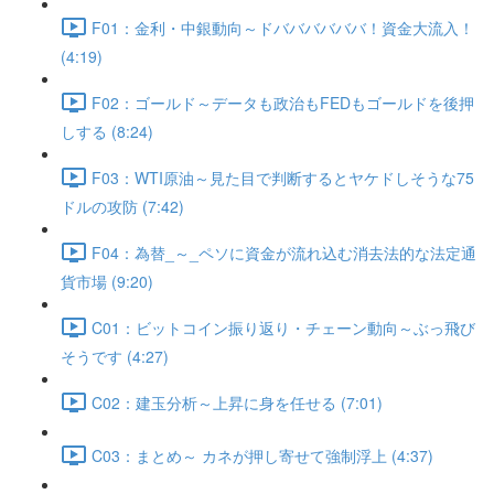
F01：金利・中銀動向～ドババババババ！資金大流入！
(4:19)
F02：ゴールド～データも政治もFEDもゴールドを後押
しする (8:24)
F03：WTI原油～見た目で判断するとヤケドしそうな75
ドルの攻防 (7:42)
F04：為替_～_ペソに資金が流れ込む消去法的な法定通
貨市場 (9:20)
C01：ビットコイン振り返り・チェーン動向～ぶっ飛び
そうです (4:27)
C02：建玉分析～上昇に身を任せる (7:01)
C03：まとめ～ カネが押し寄せて強制浮上 (4:37)