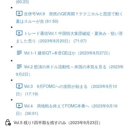
(60:23)
合併号Vol.9 突然のQE再開？テクニカルと思惑で動く
夏はスルーが吉 (61:50)
トレード通信Vol.1 中国恒⼤集団破綻・夏休み・狙い澄
ました売り（2023年8月20日） (71:07)
Vol.1-1 建前QT×本音QEほか（2023年8月27日）
Vol.2 怒濤の米ドル流動性～米国の本気を見る（2023年
9月2日）
Vol.3 9月FOMCへの攻防が始まる （2023年9月10
日） (17:19)
Vol.4 局地戦を終えてFOMC本番へ（2023年9月16
日） (36:01)
Vol.5 残り1四半期を残すのみ（2023年9月23日）