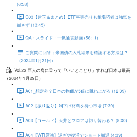
(6:58)
C03【建玉＆まとめ】ETF事実売りも相場巧者は強気を
崩さず (13:45)
QA・スライド・一気通貫動画 (58:11)
ご質問に回答；米国債の入札結果を確認する方法は？
（2024年1月21日）
Vol.22 巨人の肩に乗って「いいとこどり」すれば日本は最高
（2024年1月29日）
A01_想定外？日本の物価が5倍に跳ね上がる (12:39)
A02【振り返り】利下げ材料を待つ市場 (7:39)
A03【ゴールド】天井とフロアは切り替わる？ (8:00)
A04【WTI原油】逆ざや復活でショート撤退 (4:39)