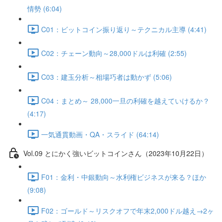
情勢 (6:04)
C01：ビットコイン振り返り～テクニカル主導 (4:41)
C02：チェーン動向～28,000ドルは利確 (2:55)
C03：建玉分析～相場巧者は動かず (5:06)
C04：まとめ～ 28,000一旦の利確を越えていけるか？
(4:17)
一気通貫動画・QA・スライド (64:14)
Vol.09 とにかく強いビットコインさん（2023年10月22日）
F01：金利・中銀動向～水利権ビジネスが来る？ほか
(9:08)
F02：ゴールド～リスクオフで年末2,000ドル越え→2ヶ