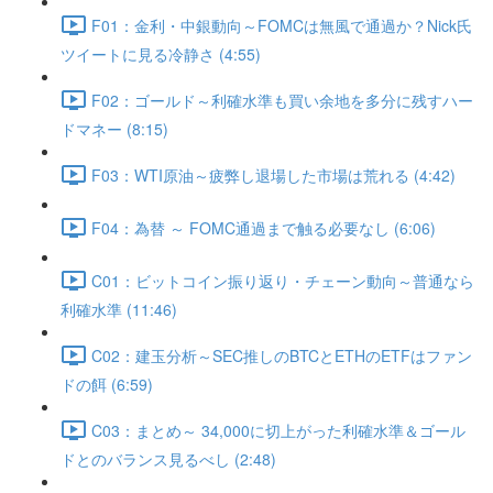
F01：金利・中銀動向～FOMCは無風で通過か？Nick氏
ツイートに見る冷静さ (4:55)
F02：ゴールド～利確水準も買い余地を多分に残すハー
ドマネー (8:15)
F03：WTI原油～疲弊し退場した市場は荒れる (4:42)
F04：為替 ～ FOMC通過まで触る必要なし (6:06)
C01：ビットコイン振り返り・チェーン動向～普通なら
利確水準 (11:46)
C02：建玉分析～SEC推しのBTCとETHのETFはファン
ドの餌 (6:59)
C03：まとめ～ 34,000に切上がった利確水準＆ゴール
ドとのバランス見るべし (2:48)