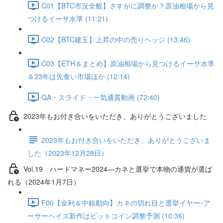
C01【BTC市況全般】さすがに調整か？原油相場から見
つけるイーサ水準 (11:21)
C02【BTC建玉】上昇の中の売りヘッジ (13:46)
C03【ETH＆まとめ】原油相場から見つけるイーサ水準
＆23年は先食い市場ほか (12:14)
QA・スライド・一気通貫動画 (72:40)
2023年もお付き合いをいただき、ありがとうございました
2023年もお付き合いをいただき、ありがとうございま
した（2023年12月28日）
Vol.19 ハードマネー2024―カネと選挙で本物の通貨が選ば
れる（2024年1月7日）
F00【金利＆中銀動向】カネの切れ目と選挙イヤー･ア
ーサーヘイズ新作はビットコイン調整予測 (10:36)