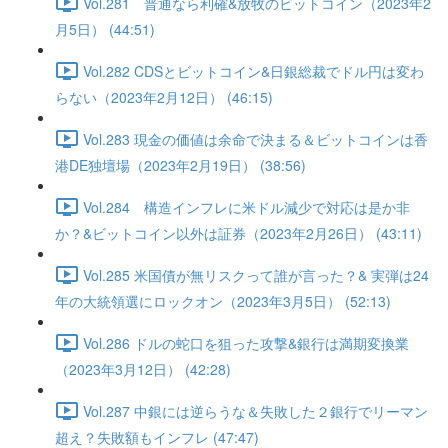
Vol.281 普通なら利確&放牧のビットコイン（2023年2
月5日） (44:51)
Vol.282 CDSとビットコイン&日銀総裁でドル円は変わ
らない（2023年2月12日） (46:15)
Vol.283 現金の価値は余命で決まる＆ビットコインは香
港DE独壇場（2023年2月19日） (38:56)
Vol.284 構造インフレに米ドル減少で対応は是か非
か？&ビットコイン以外は証券（2023年2月26日） (43:11)
Vol.285 米国債が無リスクって誰が言った？& 実弾は24
年の大統領選にロックオン（2023年3月5日） (52:13)
Vol.286 ドルの蛇口を狙った攻撃&銀行は満期変換業
（2023年3月12日） (42:28)
Vol.287 中銀には逆らうな＆失敗した２銀行でリーマン
超え？失敗額もインフレ (47:47)