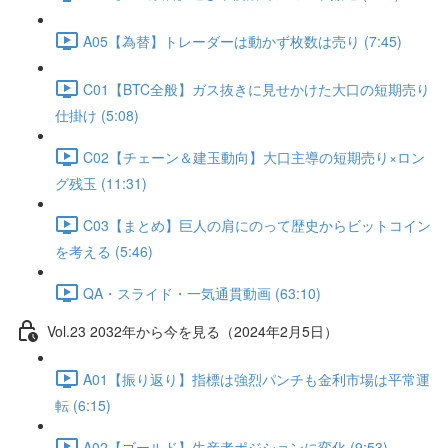
A05【為替】トレーダーは動かず枚数は売り (7:45)
C01【BTC全般】ガス抜きに見せかけた大口の短期売り
仕掛け (5:08)
C02【チェーン＆建玉動向】大口主導の短期売り×ロン
グ残玉 (11:31)
C03【まとめ】巨人の肩にのって歴史からビットコイン
を考える (5:46)
QA・スライド・一気通貫動画 (63:10)
Vol.23 2032年から今を見る（2024年2月5日）
A01【振り返り】指標は強烈パンチも金利市場は平常運
転 (6:15)
A02【ゴールド】生産者ポジションに変化 (9:53)