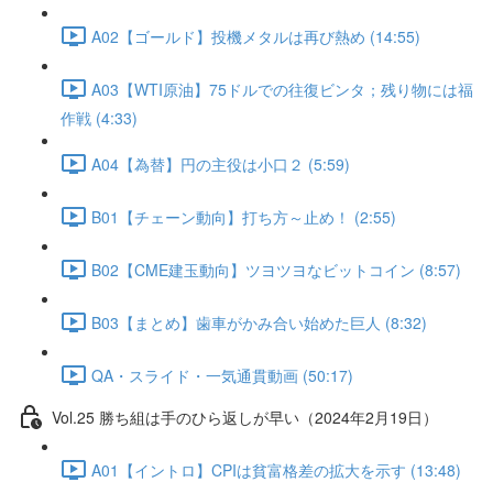
A02【ゴールド】投機メタルは再び熱め (14:55)
A03【WTI原油】75ドルでの往復ビンタ；残り物には福
作戦 (4:33)
A04【為替】円の主役は小口２ (5:59)
B01【チェーン動向】打ち方～止め！ (2:55)
B02【CME建玉動向】ツヨツヨなビットコイン (8:57)
B03【まとめ】歯車がかみ合い始めた巨人 (8:32)
QA・スライド・一気通貫動画 (50:17)
Vol.25 勝ち組は手のひら返しが早い（2024年2月19日）
A01【イントロ】CPIは貧富格差の拡大を示す (13:48)