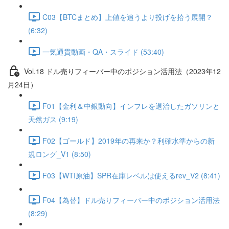
C03【BTCまとめ】上値を追うより投げを拾う展開？
(6:32)
一気通貫動画・QA・スライド (53:40)
Vol.18 ドル売りフィーバー中のポジション活用法（2023年12
月24日）
F01【金利＆中銀動向】インフレを退治したガソリンと
天然ガス (9:19)
F02【ゴールド】2019年の再来か？利確水準からの新
規ロング_V1 (8:50)
F03【WTI原油】SPR在庫レベルは使えるrev_V2 (8:41)
F04【為替】ドル売りフィーバー中のポジション活用法
(8:29)