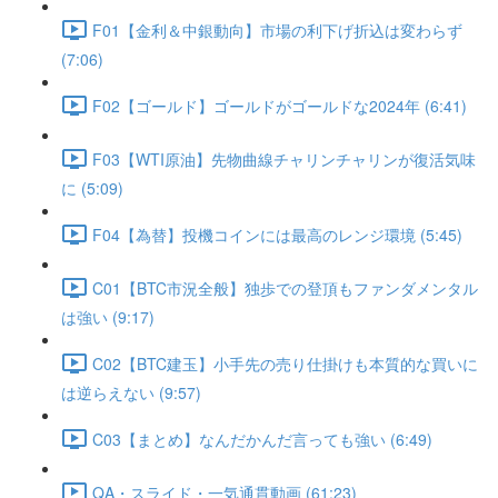
F01【金利＆中銀動向】市場の利下げ折込は変わらず
(7:06)
F02【ゴールド】ゴールドがゴールドな2024年 (6:41)
F03【WTI原油】先物曲線チャリンチャリンが復活気味
に (5:09)
F04【為替】投機コインには最高のレンジ環境 (5:45)
C01【BTC市況全般】独歩での登頂もファンダメンタル
は強い (9:17)
C02【BTC建玉】小手先の売り仕掛けも本質的な買いに
は逆らえない (9:57)
C03【まとめ】なんだかんだ言っても強い (6:49)
QA・スライド・一気通貫動画 (61:23)