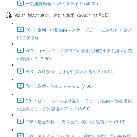
一気通貫動画・QA・スライド (45:32)
Vol.11 刻んで稼ぐ／休むも相場（2023年11月5日）
F01：金利・中銀動向～スケープゴートにされたくない
FED (6:21)
F02：ゴールド～_2,000ドル越えの利確水準も淡々と買
いが続く？ (7:20)
F03：WTI原油～さすがに買われるか？ (5:17)
F04：為替～英ポンドｗｗｗ (7:06)
C01：ビットコイン振り返り・チェーン動向～米株指数
の上昇でリスク許容度がアップ (3:59)
C02：建玉分析～_売り玉の回収→新規買いへ (5:12)
C03：まとめ～_35,000ドルは利確も市場は遙か先を見