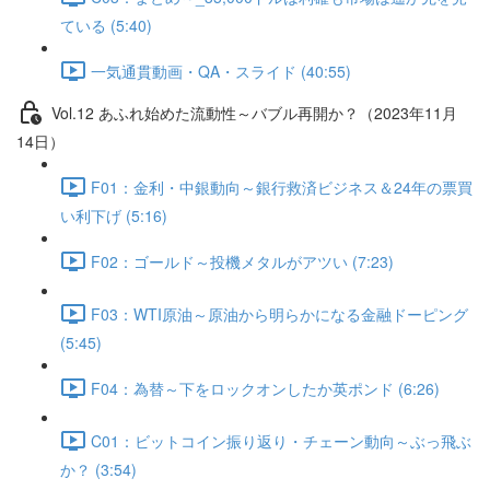
ている (5:40)
一気通貫動画・QA・スライド (40:55)
Vol.12 あふれ始めた流動性～バブル再開か？（2023年11月
14日）
F01：金利・中銀動向～銀行救済ビジネス＆24年の票買
い利下げ (5:16)
F02：ゴールド～投機メタルがアツい (7:23)
F03：WTI原油～原油から明らかになる金融ドーピング
(5:45)
F04：為替～下をロックオンしたか英ポンド (6:26)
C01：ビットコイン振り返り・チェーン動向～ぶっ飛ぶ
か？ (3:54)