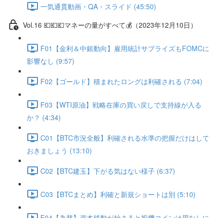
一気通貫動画・QA・スライド (45:50)
Vol.16 💶💶💶マネーの量がすべて💰（2023年12月10日）
F01【金利＆中銀動向】雇用統計サプライズもFOMCに
影響なし (9:57)
F02【ゴールド】積まれたロングは利確される (7:04)
F03【WTI原油】戦略在庫の買い戻しで支持線が入る
か？ (4:34)
C01【BTC市況全般】利確される水準の把握だけはして
おきましょう (13:10)
C02【BTC建玉】下がる気はない様子 (6:37)
C03【BTCまとめ】利確と新規ショートは別 (5:10)
F04【為替】資本移動が始まると投機コインは用なしに