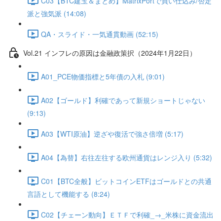
C03【BTC建玉＆まとめ】MatrixPortで買い仕込み/否定
派と強気派 (14:08)
QA・スライド・一気通貫動画 (52:15)
Vol.21 インフレの原因は金融政策択（2024年1月22日）
A01_PCE物価指標と5年債の入札 (9:01)
A02【ゴールド】利確であって新規ショートじゃない
(9:13)
A03【WTI原油】逆ざや復活で強さ倍増 (5:17)
A04【為替】右往左往する欧州通貨はレンジ入り (5:32)
C01【BTC全般】ビットコインETFはゴールドとの共通
言語として機能する (8:24)
C02【チェーン動向】ＥＴＦで利確_→_米株に資金流出