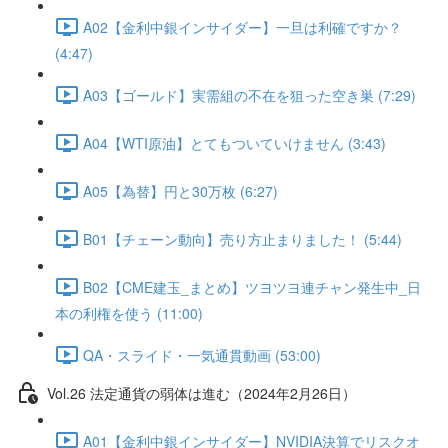
A02【金利中銀インサイダー】一旦は利確ですか？
(4:47)
A03【ゴールド】実需組の不在を狙った空き巣 (7:29)
A04【WTI原油】とてもついていけません (3:43)
A05【為替】円と30万枚 (6:27)
B01【チェーン動向】売り方止まりました！ (5:44)
B02【CME建玉_まとめ】ツヨツヨ連チャン発生中_日
本の利権を使う (11:00)
QA・スライド・一気通貫動画 (53:00)
Vol.26 法定通貨の弱体は進む（2024年2月26日）
A01【金利中銀インサイダー】NVIDIA決算でリスクオ