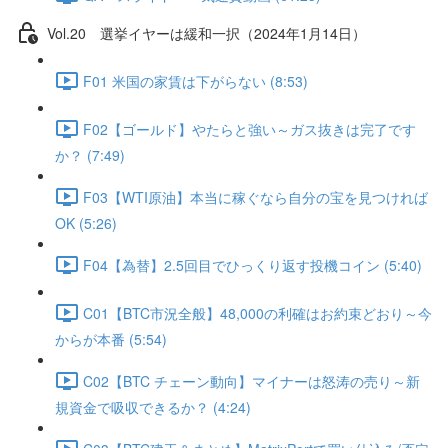
Vol.20 選挙イヤーは緩和一択（2024年1月14日）
F01 米国の家賃は下がらない (8:53)
F02【ゴールド】やたらと強い～ガス抜きは完了です
か？ (7:49)
F03【WTI原油】本当に稼ぐなら自分の宝を見つければ
OK (5:26)
F04【為替】2.5回目でひっくり返す投機コイン (5:40)
C01【BTC市況全般】48,000の利確はお約束どおり～今
からが本番 (5:54)
C02【BTC チェーン動向】マイナーは怒涛の売り～新
規資金で吸収できるか？ (4:24)