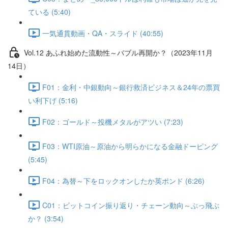
ている (5:40)
一気通貫動画・QA・スライド (40:55)
Vol.12 あふれ始めた流動性～バブル再開か？（2023年11月
14日）
F01：金利・中銀動向～銀行救済ビジネス＆24年の票買
い利下げ (5:16)
F02：ゴールド～投機メタルがアツい (7:23)
F03：WTI原油～原油から明らかになる金融ドーピング
(5:45)
F04：為替～下をロックオンしたか英ポンド (6:26)
C01：ビットコイン振り返り・チェーン動向～ぶっ飛ぶ
か？ (3:54)