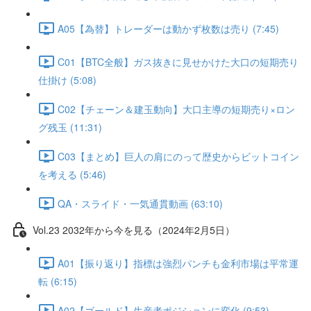
A05【為替】トレーダーは動かず枚数は売り (7:45)
C01【BTC全般】ガス抜きに見せかけた大口の短期売り
仕掛け (5:08)
C02【チェーン＆建玉動向】大口主導の短期売り×ロン
グ残玉 (11:31)
C03【まとめ】巨人の肩にのって歴史からビットコイン
を考える (5:46)
QA・スライド・一気通貫動画 (63:10)
Vol.23 2032年から今を見る（2024年2月5日）
A01【振り返り】指標は強烈パンチも金利市場は平常運
転 (6:15)
A02【ゴールド】生産者ポジションに変化 (9:53)