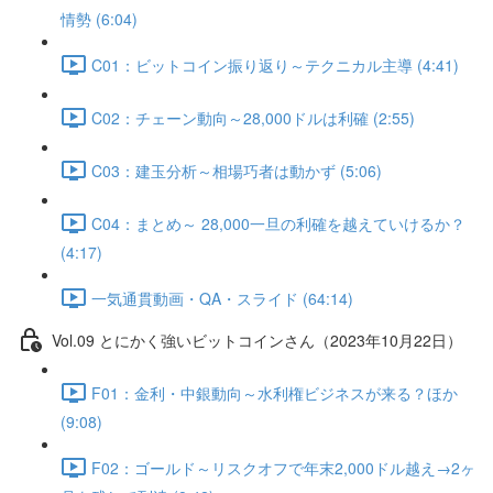
情勢 (6:04)
C01：ビットコイン振り返り～テクニカル主導 (4:41)
C02：チェーン動向～28,000ドルは利確 (2:55)
C03：建玉分析～相場巧者は動かず (5:06)
C04：まとめ～ 28,000一旦の利確を越えていけるか？
(4:17)
一気通貫動画・QA・スライド (64:14)
Vol.09 とにかく強いビットコインさん（2023年10月22日）
F01：金利・中銀動向～水利権ビジネスが来る？ほか
(9:08)
F02：ゴールド～リスクオフで年末2,000ドル越え→2ヶ