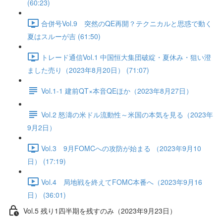
(60:23)
合併号Vol.9 突然のQE再開？テクニカルと思惑で動く
夏はスルーが吉 (61:50)
トレード通信Vol.1 中国恒⼤集団破綻・夏休み・狙い澄
ました売り（2023年8月20日） (71:07)
Vol.1-1 建前QT×本音QEほか（2023年8月27日）
Vol.2 怒濤の米ドル流動性～米国の本気を見る（2023年
9月2日）
Vol.3 9月FOMCへの攻防が始まる （2023年9月10
日） (17:19)
Vol.4 局地戦を終えてFOMC本番へ（2023年9月16
日） (36:01)
Vol.5 残り1四半期を残すのみ（2023年9月23日）