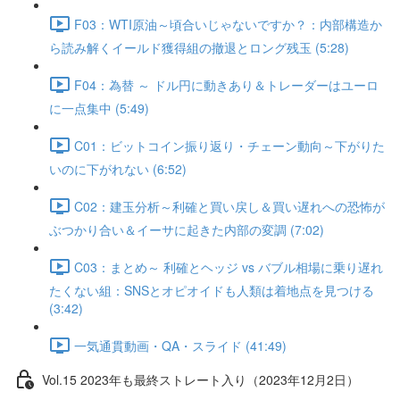
F03：WTI原油～頃合いじゃないですか？：内部構造か
ら読み解くイールド獲得組の撤退とロング残玉 (5:28)
F04：為替 ～ ドル円に動きあり＆トレーダーはユーロ
に一点集中 (5:49)
C01：ビットコイン振り返り・チェーン動向～下がりた
いのに下がれない (6:52)
C02：建玉分析～利確と買い戻し＆買い遅れへの恐怖が
ぶつかり合い＆イーサに起きた内部の変調 (7:02)
C03：まとめ～ 利確とヘッジ vs バブル相場に乗り遅れ
たくない組：SNSとオピオイドも人類は着地点を見つける
(3:42)
一気通貫動画・QA・スライド (41:49)
Vol.15 2023年も最終ストレート入り（2023年12月2日）