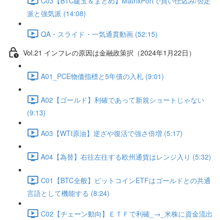
C03【BTC建玉＆まとめ】MatrixPortで買い仕込み/否定
派と強気派 (14:08)
QA・スライド・一気通貫動画 (52:15)
Vol.21 インフレの原因は金融政策択（2024年1月22日）
A01_PCE物価指標と5年債の入札 (9:01)
A02【ゴールド】利確であって新規ショートじゃない
(9:13)
A03【WTI原油】逆ざや復活で強さ倍増 (5:17)
A04【為替】右往左往する欧州通貨はレンジ入り (5:32)
C01【BTC全般】ビットコインETFはゴールドとの共通
言語として機能する (8:24)
C02【チェーン動向】ＥＴＦで利確_→_米株に資金流出