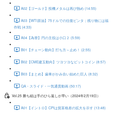
A02【ゴールド】投機メタルは再び熱め (14:55)
A03【WTI原油】75ドルでの往復ビンタ；残り物には福
作戦 (4:33)
A04【為替】円の主役は小口２ (5:59)
B01【チェーン動向】打ち方～止め！ (2:55)
B02【CME建玉動向】ツヨツヨなビットコイン (8:57)
B03【まとめ】歯車がかみ合い始めた巨人 (8:32)
QA・スライド・一気通貫動画 (50:17)
Vol.25 勝ち組は手のひら返しが早い（2024年2月19日）
A01【イントロ】CPIは貧富格差の拡大を示す (13:48)