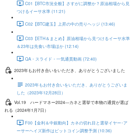
C01【BTC市況全般】さすがに調整か？原油相場から見
つけるイーサ水準 (11:21)
C02【BTC建玉】上昇の中の売りヘッジ (13:46)
C03【ETH＆まとめ】原油相場から見つけるイーサ水準
＆23年は先食い市場ほか (12:14)
QA・スライド・一気通貫動画 (72:40)
2023年もお付き合いをいただき、ありがとうございました
2023年もお付き合いをいただき、ありがとうございま
した（2023年12月28日）
Vol.19 ハードマネー2024―カネと選挙で本物の通貨が選ば
れる（2024年1月7日）
F00【金利＆中銀動向】カネの切れ目と選挙イヤー･ア
ーサーヘイズ新作はビットコイン調整予測 (10:36)