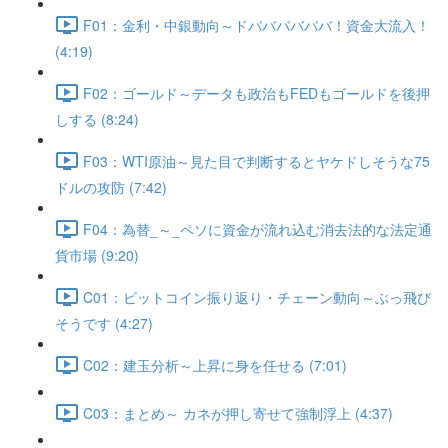
F01：金利・中銀動向～ドババババババ！資金大流入！
(4:19)
F02：ゴールド～データも政治もFEDもゴールドを後押
しする (8:24)
F03：WTI原油～見た目で判断するとヤケドしそうな75
ドルの攻防 (7:42)
F04：為替_～_ペソに資金が流れ込む消去法的な法定通
貨市場 (9:20)
C01：ビットコイン振り返り・チェーン動向～ぶっ飛び
そうです (4:27)
C02：建玉分析～上昇に身を任せる (7:01)
C03：まとめ～ カネが押し寄せて強制浮上 (4:37)