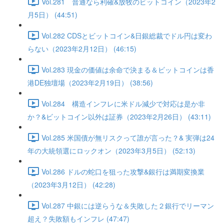
Vol.281 普通なら利確&放牧のビットコイン（2023年2
月5日） (44:51)
Vol.282 CDSとビットコイン&日銀総裁でドル円は変わ
らない（2023年2月12日） (46:15)
Vol.283 現金の価値は余命で決まる＆ビットコインは香
港DE独壇場（2023年2月19日） (38:56)
Vol.284 構造インフレに米ドル減少で対応は是か非
か？&ビットコイン以外は証券（2023年2月26日） (43:11)
Vol.285 米国債が無リスクって誰が言った？& 実弾は24
年の大統領選にロックオン（2023年3月5日） (52:13)
Vol.286 ドルの蛇口を狙った攻撃&銀行は満期変換業
（2023年3月12日） (42:28)
Vol.287 中銀には逆らうな＆失敗した２銀行でリーマン
超え？失敗額もインフレ (47:47)