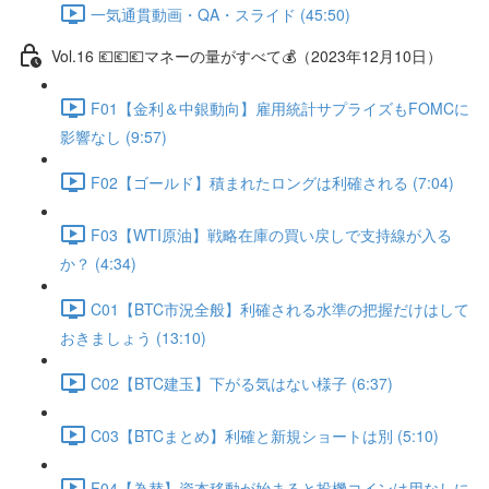
一気通貫動画・QA・スライド (45:50)
Vol.16 💶💶💶マネーの量がすべて💰（2023年12月10日）
F01【金利＆中銀動向】雇用統計サプライズもFOMCに
影響なし (9:57)
F02【ゴールド】積まれたロングは利確される (7:04)
F03【WTI原油】戦略在庫の買い戻しで支持線が入る
か？ (4:34)
C01【BTC市況全般】利確される水準の把握だけはして
おきましょう (13:10)
C02【BTC建玉】下がる気はない様子 (6:37)
C03【BTCまとめ】利確と新規ショートは別 (5:10)
F04【為替】資本移動が始まると投機コインは用なしに