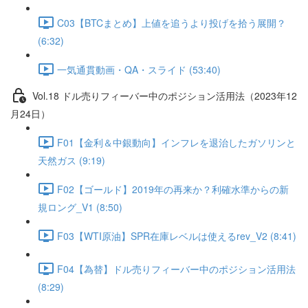
C03【BTCまとめ】上値を追うより投げを拾う展開？
(6:32)
一気通貫動画・QA・スライド (53:40)
Vol.18 ドル売りフィーバー中のポジション活用法（2023年12
月24日）
F01【金利＆中銀動向】インフレを退治したガソリンと
天然ガス (9:19)
F02【ゴールド】2019年の再来か？利確水準からの新
規ロング_V1 (8:50)
F03【WTI原油】SPR在庫レベルは使えるrev_V2 (8:41)
F04【為替】ドル売りフィーバー中のポジション活用法
(8:29)