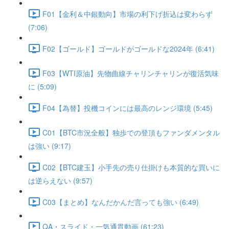
F01【金利＆中銀動向】市場の利下げ折込は変わらず
(7:06)
F02【ゴールド】ゴールドがゴールドな2024年 (6:41)
F03【WTI原油】先物曲線チャリンチャリンが復活気味
に (5:09)
F04【為替】投機コインには最高のレンジ環境 (5:45)
C01【BTC市況全般】独歩での登頂もファンダメンタル
は強い (9:17)
C02【BTC建玉】小手先の売り仕掛けも本質的な買いに
は逆らえない (9:57)
C03【まとめ】なんだかんだ言っても強い (6:49)
QA・スライド・一気通貫動画 (61:23)