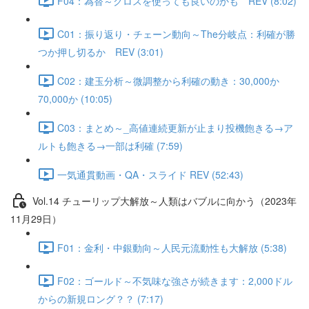
F04：為替～クロスを使っても良いのかも REV (8:02)
C01：振り返り・チェーン動向～The分岐点：利確が勝
つか押し切るか REV (3:01)
C02：建玉分析～微調整から利確の動き：30,000か
70,000か (10:05)
C03：まとめ～_高値連続更新が止まり投機飽きる→ア
ルトも飽きる→一部は利確 (7:59)
一気通貫動画・QA・スライド REV (52:43)
Vol.14 チューリップ大解放～人類はバブルに向かう（2023年
11月29日）
F01：金利・中銀動向～人民元流動性も大解放 (5:38)
F02：ゴールド～不気味な強さが続きます：2,000ドル
からの新規ロング？？ (7:17)