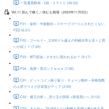
一気通貫動画・QA・スライド (45:32)
Vol.11 刻んで稼ぐ／休むも相場（2023年11月5日）
F01：金利・中銀動向～スケープゴートにされたくない
FED (6:21)
F02：ゴールド～_2,000ドル越えの利確水準も淡々と買
いが続く？ (7:20)
F03：WTI原油～さすがに買われるか？ (5:17)
F04：為替～英ポンドｗｗｗ (7:06)
C01：ビットコイン振り返り・チェーン動向～米株指数
の上昇でリスク許容度がアップ (3:59)
C02：建玉分析～_売り玉の回収→新規買いへ (5:12)
C03：まとめ～_35,000ドルは利確も市場は遙か先を見