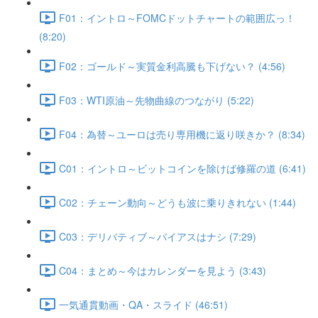
F01：イントロ～FOMCドットチャートの範囲広っ！
(8:20)
F02：ゴールド～実質金利高騰も下げない？ (4:56)
F03：WTI原油～先物曲線のつながり (5:22)
F04：為替～ユーロは売り専用機に返り咲きか？ (8:34)
C01：イントロ～ビットコインを除けば修羅の道 (6:41)
C02：チェーン動向～どうも波に乗りきれない (1:44)
C03：デリバティブ～バイアスはナシ (7:29)
C04：まとめ～今はカレンダーを見よう (3:43)
一気通貫動画・QA・スライド (46:51)