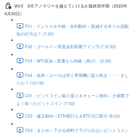
Vol.6 9⽉アノマリーを越えていけるか最終四半期（2023年
9月30日）
F01：イントロ＆中銀・金利動向～急減する米ドル流動
性の行方は？ (7:55)
F02：ゴールド～実質金利高騰でドン下げ (6:52)
F03：WTI原油～普通なら利確（再び） (5:39)
F04：為替～ユーロは売り専用機に返り咲き・・・まし
たか？ (10:18)
C01：ビットコイン振り返り＆チェーン動向～土俵際で
よく粘ったビットコイン (7:02)
C02：建玉動向～ETH底打ち＆BTC大口取引 (8:23)
C03：まとめ～下がる材料で下げられないビットコイン