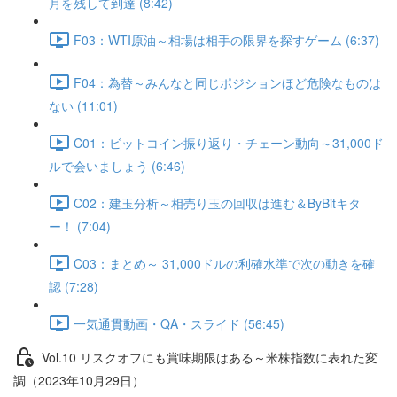
月を残して到達 (8:42)
F03：WTI原油～相場は相手の限界を探すゲーム (6:37)
F04：為替～みんなと同じポジションほど危険なものは
ない (11:01)
C01：ビットコイン振り返り・チェーン動向～31,000ド
ルで会いましょう (6:46)
C02：建玉分析～相売り玉の回収は進む＆ByBitキタ
ー！ (7:04)
C03：まとめ～ 31,000ドルの利確水準で次の動きを確
認 (7:28)
一気通貫動画・QA・スライド (56:45)
Vol.10 リスクオフにも賞味期限はある～米株指数に表れた変
調（2023年10月29日）