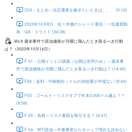
C03：まとめ～法定通貨を稼ぎたいときは、、、 (5:12)
2023年10月8日 佐々木徹のトレード通信：一気通貫動
画・QA・スライド (34:38)
Vol.8 週末事件で原油価格が月曜に飛んだとき取るべき行動
は？（2023年10月14日）
F 01：公開イントロ講義（公開は音声のみ）～週末事
件で原油価格が月曜に飛んだとき取るべき行動は？ (14:40)
F02：金利・中銀動向～ドルの供給量が半端ない (9:44)
F03：ゴールド～リスクオフで年末2,000ドル越え？？
(9:59)
F 05：為替～リスク要因を取引する？ (6:47)
F 04：WTI原油～中東事変からギャップ埋めも読めない