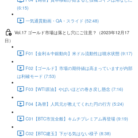
(6:15)
一気通貫動画・QA・スライド (52:48)
Vol.17 ゴールド市場は落とし穴にご注意？（2023年12月17
日）
F01【金利＆中銀動向】米ドル流動性は噴水状態 (9:17)
F02【ゴールド】市場の期待値は高まっていますが内部
は利確モード (7:53)
F03【WTI原油】やばいほどの巻き戻し懸念 (7:16)
F04【為替】人民元が教えてくれた円の行方 (5:24)
C01【BTC市況全般】キムチプレミアム再登場 (9:19)
C02【BTC建玉】下がる気はない様子 (8:38)