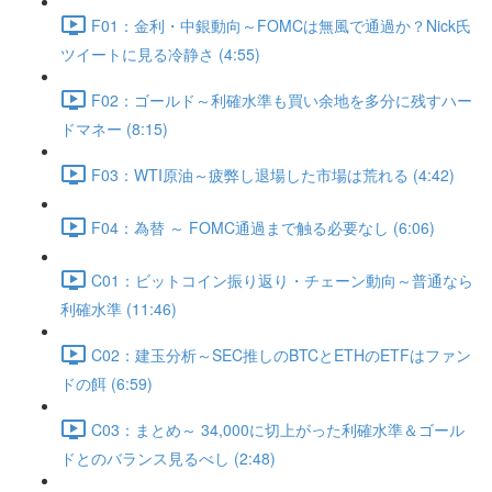
F01：金利・中銀動向～FOMCは無風で通過か？Nick氏
ツイートに見る冷静さ (4:55)
F02：ゴールド～利確水準も買い余地を多分に残すハー
ドマネー (8:15)
F03：WTI原油～疲弊し退場した市場は荒れる (4:42)
F04：為替 ～ FOMC通過まで触る必要なし (6:06)
C01：ビットコイン振り返り・チェーン動向～普通なら
利確水準 (11:46)
C02：建玉分析～SEC推しのBTCとETHのETFはファン
ドの餌 (6:59)
C03：まとめ～ 34,000に切上がった利確水準＆ゴール
ドとのバランス見るべし (2:48)