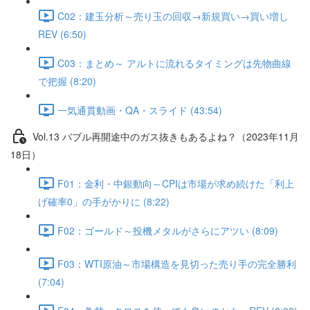
C02：建玉分析～売り玉の回収→新規買い→買い増し
REV (6:50)
C03：まとめ～ アルトに流れるタイミングは先物曲線
で把握 (8:20)
一気通貫動画・QA・スライド (43:54)
Vol.13 バブル再開途中のガス抜きもあるよね？（2023年11月
18日）
F01：金利・中銀動向～CPIは市場が求め続けた「利上
げ確率0」の手がかりに (8:22)
F02：ゴールド～投機メタルがさらにアツい (8:09)
F03：WTI原油～市場構造を見切った売り手の完全勝利
(7:04)