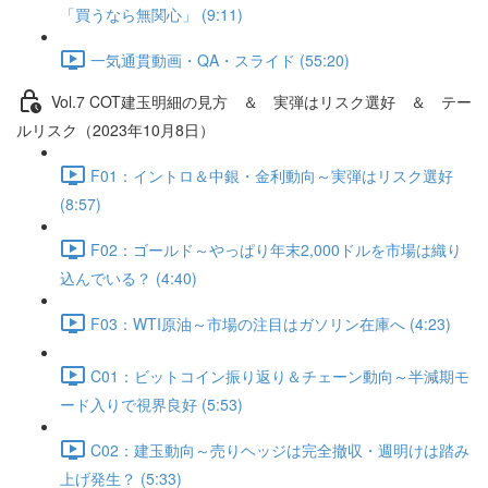
「買うなら無関心」 (9:11)
一気通貫動画・QA・スライド (55:20)
Vol.7 COT建⽟明細の⾒⽅ ＆ 実弾はリスク選好 ＆ テー
ルリスク（2023年10月8日）
F01：イントロ＆中銀・金利動向～実弾はリスク選好
(8:57)
F02：ゴールド～やっぱり年末2,000ドルを市場は織り
込んでいる？ (4:40)
F03：WTI原油～市場の注目はガソリン在庫へ (4:23)
C01：ビットコイン振り返り＆チェーン動向～半減期モ
ード入りで視界良好 (5:53)
C02：建玉動向～売りヘッジは完全撤収・週明けは踏み
上げ発生？ (5:33)