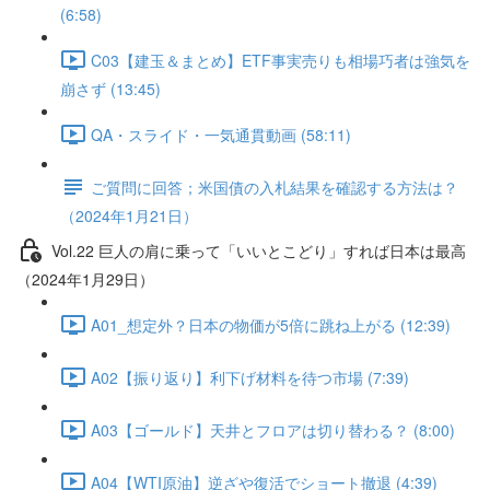
(6:58)
C03【建玉＆まとめ】ETF事実売りも相場巧者は強気を
崩さず (13:45)
QA・スライド・一気通貫動画 (58:11)
ご質問に回答；米国債の入札結果を確認する方法は？
（2024年1月21日）
Vol.22 巨人の肩に乗って「いいとこどり」すれば日本は最高
（2024年1月29日）
A01_想定外？日本の物価が5倍に跳ね上がる (12:39)
A02【振り返り】利下げ材料を待つ市場 (7:39)
A03【ゴールド】天井とフロアは切り替わる？ (8:00)
A04【WTI原油】逆ざや復活でショート撤退 (4:39)