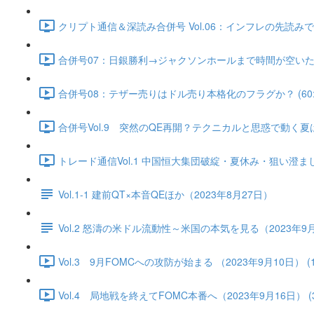
クリプト通信＆深読み合併号 Vol.06：インフレの先読みで実
合併号07：日銀勝利→ジャクソンホールまで時間が空いた（202
合併号08：テザー売りはドル売り本格化のフラグか？ (60:2
合併号Vol.9 突然のQE再開？テクニカルと思惑で動く夏はス
トレード通信Vol.1 中国恒⼤集団破綻・夏休み・狙い澄ました売
Vol.1-1 建前QT×本音QEほか（2023年8月27日）
Vol.2 怒濤の米ドル流動性～米国の本気を見る（2023年9
Vol.3 9月FOMCへの攻防が始まる （2023年9月10日） (17
Vol.4 局地戦を終えてFOMC本番へ（2023年9月16日） (36