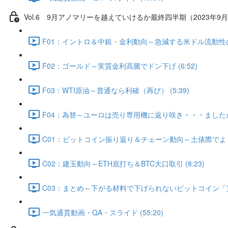
Vol.6 9⽉アノマリーを越えていけるか最終四半期（2023年9月
F01：イントロ＆中銀・金利動向～急減する米ドル流動性の行方
F02：ゴールド～実質金利高騰でドン下げ (6:52)
F03：WTI原油～普通なら利確（再び） (5:39)
F04：為替～ユーロは売り専用機に返り咲き・・・ましたか？ 
C01：ビットコイン振り返り＆チェーン動向～土俵際でよく粘
C02：建玉動向～ETH底打ち＆BTC大口取引 (8:23)
C03：まとめ～下がる材料で下げられないビットコイン「買う
一気通貫動画・QA・スライド (55:20)