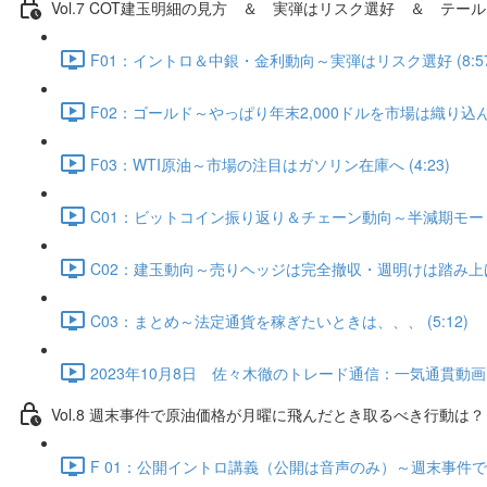
Vol.7 COT建⽟明細の⾒⽅ ＆ 実弾はリスク選好 ＆ テール
F01：イントロ＆中銀・金利動向～実弾はリスク選好 (8:57
F02：ゴールド～やっぱり年末2,000ドルを市場は織り込んでい
F03：WTI原油～市場の注目はガソリン在庫へ (4:23)
C01：ビットコイン振り返り＆チェーン動向～半減期モード入
C02：建玉動向～売りヘッジは完全撤収・週明けは踏み上げ発生
C03：まとめ～法定通貨を稼ぎたいときは、、、 (5:12)
2023年10月8日 佐々木徹のトレード通信：一気通貫動画・Q
Vol.8 週末事件で原油価格が月曜に飛んだとき取るべき行動は？（
F 01：公開イントロ講義（公開は音声のみ）～週末事件で原