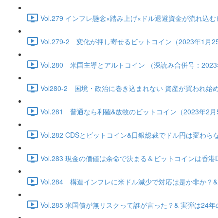
Vol.279 インフレ懸念×踏み上げ×ドル退避資金が流れ込むビッ
Vol.279-2 変化が押し寄せるビットコイン（2023年1月25日
Vol.280 米国主導とアルトコイン （深読み合併号：2023年1
Vol280-2 国境・政治に巻き込まれない 資産が買われ始める（2
Vol.281 普通なら利確&放牧のビットコイン（2023年2月5日）
Vol.282 CDSとビットコイン&日銀総裁でドル円は変わらない（
Vol.283 現金の価値は余命で決まる＆ビットコインは香港DE独
Vol.284 構造インフレに米ドル減少で対応は是か非か？&ビッ
Vol.285 米国債が無リスクって誰が言った？& 実弾は24年の