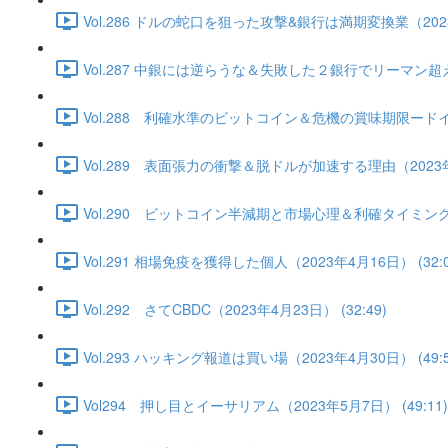
Vol.286 ドルの蛇口を狙った攻撃&銀行は満期変換業（2023年
Vol.287 中銀には逆らうな＆失敗した２銀行でリーマン超え
Vol.288 利確水準のビットコイン＆危機の賞味期限ードイツ
Vol.289 表面張力の衝撃＆脱ドルが加速する理由（2023年4月
Vol.290 ビットコイン半減期と市場心理＆利確タイミングは
Vol.291 相場免疫を獲得した個人（2023年4月16日） (32:0
Vol.292 さてCBDC（2023年4月23日） (32:49)
Vol.293 ハッキング報道は買い場（2023年4月30日） (49:5
Vol294 押し目とイーサリアム（2023年5月7日） (49:11)