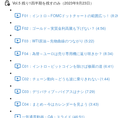
Vol.5 残り1四半期を残すのみ（2023年9月23日）
F01：イントロ～FOMCドットチャートの範囲広っ！ (8:20
F02：ゴールド～実質金利高騰も下げない？ (4:56)
F03：WTI原油～先物曲線のつながり (5:22)
F04：為替～ユーロは売り専用機に返り咲きか？ (8:34)
C01：イントロ～ビットコインを除けば修羅の道 (6:41)
C02：チェーン動向～どうも波に乗りきれない (1:44)
C03：デリバティブ～バイアスはナシ (7:29)
C04：まとめ～今はカレンダーを見よう (3:43)
一気通貫動画・QA・スライド (46:51)