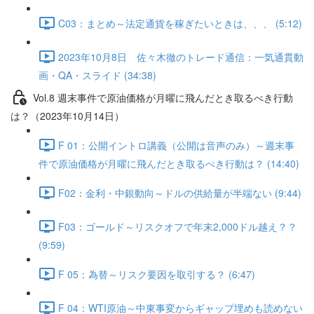
C03：まとめ～法定通貨を稼ぎたいときは、、、 (5:12)
2023年10月8日 佐々木徹のトレード通信：一気通貫動
画・QA・スライド (34:38)
Vol.8 週末事件で原油価格が月曜に飛んだとき取るべき行動
は？（2023年10月14日）
F 01：公開イントロ講義（公開は音声のみ）～週末事
件で原油価格が月曜に飛んだとき取るべき行動は？ (14:40)
F02：金利・中銀動向～ドルの供給量が半端ない (9:44)
F03：ゴールド～リスクオフで年末2,000ドル越え？？
(9:59)
F 05：為替～リスク要因を取引する？ (6:47)
F 04：WTI原油～中東事変からギャップ埋めも読めない