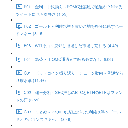
F01：金利・中銀動向～FOMCは無風で通過か？Nick氏
ツイートに見る冷静さ (4:55)
F02：ゴールド～利確水準も買い余地を多分に残すハー
ドマネー (8:15)
F03：WTI原油～疲弊し退場した市場は荒れる (4:42)
F04：為替 ～ FOMC通過まで触る必要なし (6:06)
C01：ビットコイン振り返り・チェーン動向～普通なら
利確水準 (11:46)
C02：建玉分析～SEC推しのBTCとETHのETFはファン
ドの餌 (6:59)
C03：まとめ～ 34,000に切上がった利確水準＆ゴール
ドとのバランス見るべし (2:48)