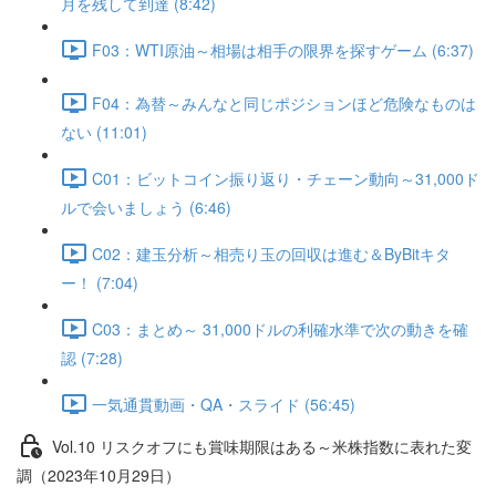
月を残して到達 (8:42)
F03：WTI原油～相場は相手の限界を探すゲーム (6:37)
F04：為替～みんなと同じポジションほど危険なものは
ない (11:01)
C01：ビットコイン振り返り・チェーン動向～31,000ド
ルで会いましょう (6:46)
C02：建玉分析～相売り玉の回収は進む＆ByBitキタ
ー！ (7:04)
C03：まとめ～ 31,000ドルの利確水準で次の動きを確
認 (7:28)
一気通貫動画・QA・スライド (56:45)
Vol.10 リスクオフにも賞味期限はある～米株指数に表れた変
調（2023年10月29日）