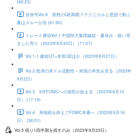
(60:23)
合併号Vol.9 突然のQE再開？テクニカルと思惑で動く
夏はスルーが吉 (61:50)
トレード通信Vol.1 中国恒⼤集団破綻・夏休み・狙い澄
ました売り（2023年8月20日） (71:07)
Vol.1-1 建前QT×本音QEほか（2023年8月27日）
Vol.2 怒濤の米ドル流動性～米国の本気を見る（2023年
9月2日）
Vol.3 9月FOMCへの攻防が始まる （2023年9月10
日） (17:19)
Vol.4 局地戦を終えてFOMC本番へ（2023年9月16
日） (36:01)
Vol.5 残り1四半期を残すのみ（2023年9月23日）