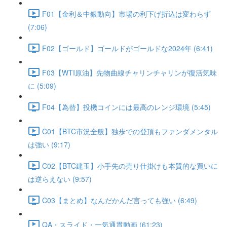
F01【金利＆中銀動向】市場の利下げ折込は変わらず
(7:06)
F02【ゴールド】ゴールドがゴールドな2024年 (6:41)
F03【WTI原油】先物曲線チャリンチャリンが復活気味
に (5:09)
F04【為替】投機コインには最高のレンジ環境 (5:45)
C01【BTC市況全般】独歩での登頂もファンダメンタル
は強い (9:17)
C02【BTC建玉】小手先の売り仕掛けも本質的な買いに
は逆らえない (9:57)
C03【まとめ】なんだかんだ言っても強い (6:49)
QA・スライド・一気通貫動画 (61:23)