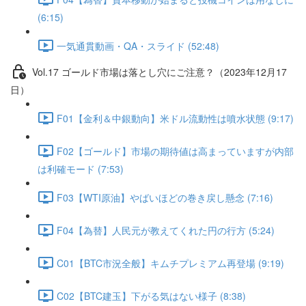
(6:15)
一気通貫動画・QA・スライド (52:48)
Vol.17 ゴールド市場は落とし穴にご注意？（2023年12月17
日）
F01【金利＆中銀動向】米ドル流動性は噴水状態 (9:17)
F02【ゴールド】市場の期待値は高まっていますが内部
は利確モード (7:53)
F03【WTI原油】やばいほどの巻き戻し懸念 (7:16)
F04【為替】人民元が教えてくれた円の行方 (5:24)
C01【BTC市況全般】キムチプレミアム再登場 (9:19)
C02【BTC建玉】下がる気はない様子 (8:38)