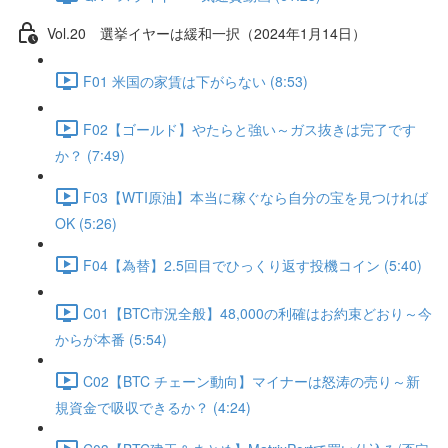
Vol.20 選挙イヤーは緩和一択（2024年1月14日）
F01 米国の家賃は下がらない (8:53)
F02【ゴールド】やたらと強い～ガス抜きは完了です
か？ (7:49)
F03【WTI原油】本当に稼ぐなら自分の宝を見つければ
OK (5:26)
F04【為替】2.5回目でひっくり返す投機コイン (5:40)
C01【BTC市況全般】48,000の利確はお約束どおり～今
からが本番 (5:54)
C02【BTC チェーン動向】マイナーは怒涛の売り～新
規資金で吸収できるか？ (4:24)