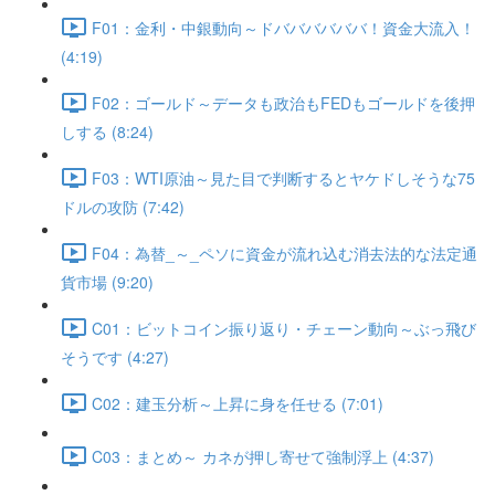
F01：金利・中銀動向～ドババババババ！資金大流入！
(4:19)
F02：ゴールド～データも政治もFEDもゴールドを後押
しする (8:24)
F03：WTI原油～見た目で判断するとヤケドしそうな75
ドルの攻防 (7:42)
F04：為替_～_ペソに資金が流れ込む消去法的な法定通
貨市場 (9:20)
C01：ビットコイン振り返り・チェーン動向～ぶっ飛び
そうです (4:27)
C02：建玉分析～上昇に身を任せる (7:01)
C03：まとめ～ カネが押し寄せて強制浮上 (4:37)