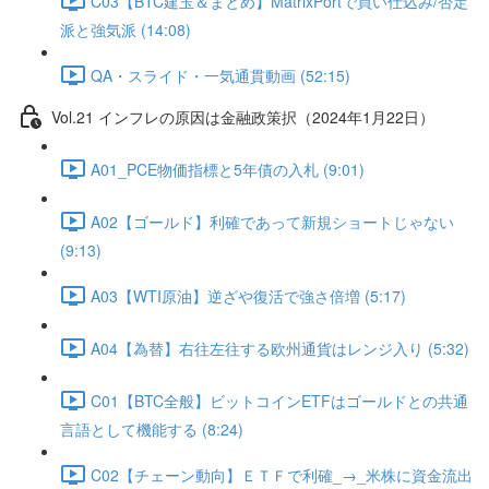
C03【BTC建玉＆まとめ】MatrixPortで買い仕込み/否定
派と強気派 (14:08)
QA・スライド・一気通貫動画 (52:15)
Vol.21 インフレの原因は金融政策択（2024年1月22日）
A01_PCE物価指標と5年債の入札 (9:01)
A02【ゴールド】利確であって新規ショートじゃない
(9:13)
A03【WTI原油】逆ざや復活で強さ倍増 (5:17)
A04【為替】右往左往する欧州通貨はレンジ入り (5:32)
C01【BTC全般】ビットコインETFはゴールドとの共通
言語として機能する (8:24)
C02【チェーン動向】ＥＴＦで利確_→_米株に資金流出