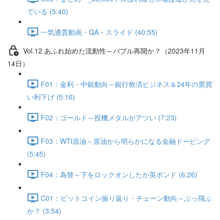
ている (5:40)
一気通貫動画・QA・スライド (40:55)
Vol.12 あふれ始めた流動性～バブル再開か？（2023年11月
14日）
F01：金利・中銀動向～銀行救済ビジネス＆24年の票買
い利下げ (5:16)
F02：ゴールド～投機メタルがアツい (7:23)
F03：WTI原油～原油から明らかになる金融ドーピング
(5:45)
F04：為替～下をロックオンしたか英ポンド (6:26)
C01：ビットコイン振り返り・チェーン動向～ぶっ飛ぶ
か？ (3:54)