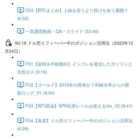
C03【BTCまとめ】上値を追うより投げを拾う展開？
(6:32)
一気通貫動画・QA・スライド (53:40)
Vol.18 ドル売りフィーバー中のポジション活用法（2023年12
月24日）
F01【金利＆中銀動向】インフレを退治したガソリンと
天然ガス (9:19)
F02【ゴールド】2019年の再来か？利確水準からの新
規ロング_V1 (8:50)
F03【WTI原油】SPR在庫レベルは使えるrev_V2 (8:41)
F04【為替】ドル売りフィーバー中のポジション活用法
(8:29)