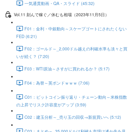
一気通貫動画・QA・スライド (45:32)
Vol.11 刻んで稼ぐ／休むも相場（2023年11月5日）
F01：金利・中銀動向～スケープゴートにされたくない
FED (6:21)
F02：ゴールド～_2,000ドル越えの利確水準も淡々と買
いが続く？ (7:20)
F03：WTI原油～さすがに買われるか？ (5:17)
F04：為替～英ポンドｗｗｗ (7:06)
C01：ビットコイン振り返り・チェーン動向～米株指数
の上昇でリスク許容度がアップ (3:59)
C02：建玉分析～_売り玉の回収→新規買いへ (5:12)
C03：まとめ～_35,000ドルは利確も市場は遙か先を見