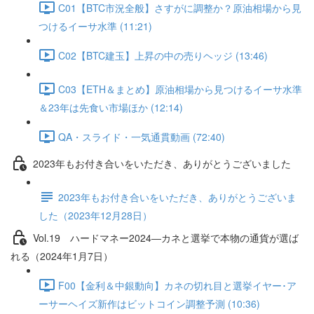
C01【BTC市況全般】さすがに調整か？原油相場から見
つけるイーサ水準 (11:21)
C02【BTC建玉】上昇の中の売りヘッジ (13:46)
C03【ETH＆まとめ】原油相場から見つけるイーサ水準
＆23年は先食い市場ほか (12:14)
QA・スライド・一気通貫動画 (72:40)
2023年もお付き合いをいただき、ありがとうございました
2023年もお付き合いをいただき、ありがとうございま
した（2023年12月28日）
Vol.19 ハードマネー2024―カネと選挙で本物の通貨が選ば
れる（2024年1月7日）
F00【金利＆中銀動向】カネの切れ目と選挙イヤー･ア
ーサーヘイズ新作はビットコイン調整予測 (10:36)