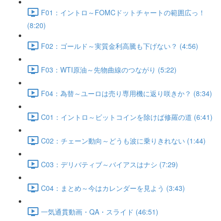
F01：イントロ～FOMCドットチャートの範囲広っ！
(8:20)
F02：ゴールド～実質金利高騰も下げない？ (4:56)
F03：WTI原油～先物曲線のつながり (5:22)
F04：為替～ユーロは売り専用機に返り咲きか？ (8:34)
C01：イントロ～ビットコインを除けば修羅の道 (6:41)
C02：チェーン動向～どうも波に乗りきれない (1:44)
C03：デリバティブ～バイアスはナシ (7:29)
C04：まとめ～今はカレンダーを見よう (3:43)
一気通貫動画・QA・スライド (46:51)