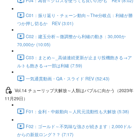
F04：為替～クロスを使っても良いのかも REV (8:02)
C01：振り返り・チェーン動向～The分岐点：利確が勝
つか押し切るか REV (3:01)
C02：建玉分析～微調整から利確の動き：30,000か
70,000か (10:05)
C03：まとめ～_高値連続更新が止まり投機飽きる→ア
ルトも飽きる→一部は利確 (7:59)
一気通貫動画・QA・スライド REV (52:43)
Vol.14 チューリップ大解放～人類はバブルに向かう（2023年
11月29日）
F01：金利・中銀動向～人民元流動性も大解放 (5:38)
F02：ゴールド～不気味な強さが続きます：2,000ドル
からの新規ロング？？ (7:17)