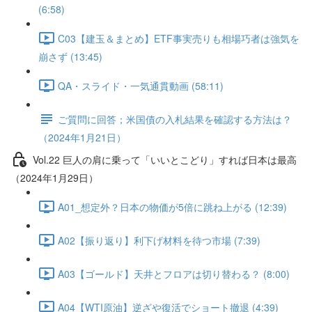
(6:58)
C03【建玉＆まとめ】ETF事実売りも相場巧者は強気を
崩さず (13:45)
QA・スライド・一気通貫動画 (58:11)
ご質問に回答；米国債の入札結果を確認する方法は？
（2024年1月21日）
Vol.22 巨人の肩に乗って「いいとこどり」すれば日本は最高
（2024年1月29日）
A01_想定外？日本の物価が5倍に跳ね上がる (12:39)
A02【振り返り】利下げ材料を待つ市場 (7:39)
A03【ゴールド】天井とフロアは切り替わる？ (8:00)
A04【WTI原油】逆ざや復活でショート撤退 (4:39)