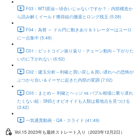
F03：WTI原油～頃合いじゃないですか？：内部構造か
ら読み解くイールド獲得組の撤退とロング残玉 (5:28)
F04：為替 ～ ドル円に動きあり＆トレーダーはユーロ
に一点集中 (5:49)
C01：ビットコイン振り返り・チェーン動向～下がりた
いのに下がれない (6:52)
C02：建玉分析～利確と買い戻し＆買い遅れへの恐怖が
ぶつかり合い＆イーサに起きた内部の変調 (7:02)
C03：まとめ～ 利確とヘッジ vs バブル相場に乗り遅れ
たくない組：SNSとオピオイドも人類は着地点を見つける
(3:42)
一気通貫動画・QA・スライド (41:49)
Vol.15 2023年も最終ストレート入り（2023年12月2日）