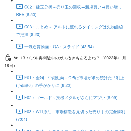
C02：建玉分析～売り玉の回収→新規買い→買い増し
REV (6:50)
C03：まとめ～ アルトに流れるタイミングは先物曲線
で把握 (8:20)
一気通貫動画・QA・スライド (43:54)
Vol.13 バブル再開途中のガス抜きもあるよね？（2023年11月
18日）
F01：金利・中銀動向～CPIは市場が求め続けた「利上
げ確率0」の手がかりに (8:22)
F02：ゴールド～投機メタルがさらにアツい (8:09)
F03：WTI原油～市場構造を見切った売り手の完全勝利
(7:04)