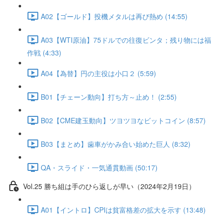
A02【ゴールド】投機メタルは再び熱め (14:55)
A03【WTI原油】75ドルでの往復ビンタ；残り物には福
作戦 (4:33)
A04【為替】円の主役は小口２ (5:59)
B01【チェーン動向】打ち方～止め！ (2:55)
B02【CME建玉動向】ツヨツヨなビットコイン (8:57)
B03【まとめ】歯車がかみ合い始めた巨人 (8:32)
QA・スライド・一気通貫動画 (50:17)
Vol.25 勝ち組は手のひら返しが早い（2024年2月19日）
A01【イントロ】CPIは貧富格差の拡大を示す (13:48)