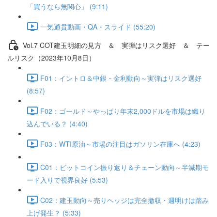
「買うなら無関心」 (9:11)
一気通貫動画・QA・スライド (55:20)
Vol.7 COT建⽟明細の⾒⽅ ＆ 実弾はリスク選好 ＆ テー
ルリスク（2023年10月8日）
F01：イントロ＆中銀・金利動向～実弾はリスク選好
(8:57)
F02：ゴールド～やっぱり年末2,000ドルを市場は織り
込んでいる？ (4:40)
F03：WTI原油～市場の注目はガソリン在庫へ (4:23)
C01：ビットコイン振り返り＆チェーン動向～半減期モ
ード入りで視界良好 (5:53)
C02：建玉動向～売りヘッジは完全撤収・週明けは踏み
上げ発生？ (5:33)