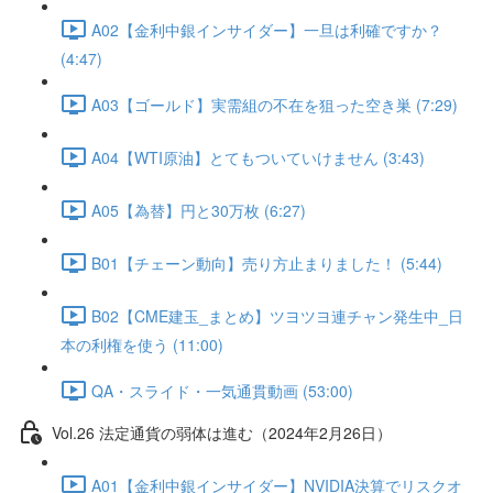
A02【金利中銀インサイダー】一旦は利確ですか？
(4:47)
A03【ゴールド】実需組の不在を狙った空き巣 (7:29)
A04【WTI原油】とてもついていけません (3:43)
A05【為替】円と30万枚 (6:27)
B01【チェーン動向】売り方止まりました！ (5:44)
B02【CME建玉_まとめ】ツヨツヨ連チャン発生中_日
本の利権を使う (11:00)
QA・スライド・一気通貫動画 (53:00)
Vol.26 法定通貨の弱体は進む（2024年2月26日）
A01【金利中銀インサイダー】NVIDIA決算でリスクオ