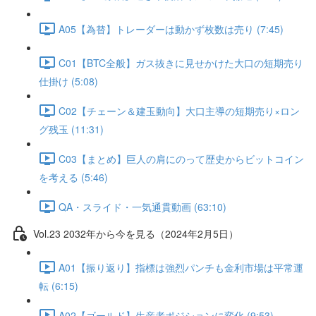
A05【為替】トレーダーは動かず枚数は売り (7:45)
C01【BTC全般】ガス抜きに見せかけた大口の短期売り
仕掛け (5:08)
C02【チェーン＆建玉動向】大口主導の短期売り×ロン
グ残玉 (11:31)
C03【まとめ】巨人の肩にのって歴史からビットコイン
を考える (5:46)
QA・スライド・一気通貫動画 (63:10)
Vol.23 2032年から今を見る（2024年2月5日）
A01【振り返り】指標は強烈パンチも金利市場は平常運
転 (6:15)
A02【ゴールド】生産者ポジションに変化 (9:53)