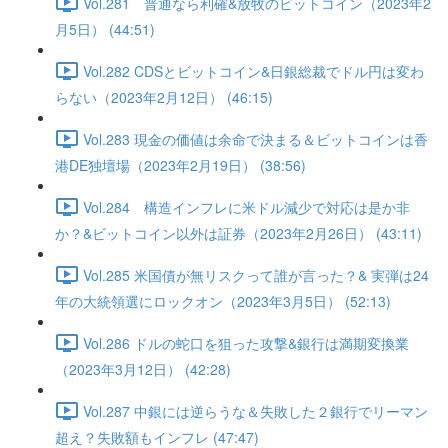
Vol.281 普通なら利確&放牧のビットコイン（2023年2
月5日） (44:51)
Vol.282 CDSとビットコイン&日銀総裁でドル円は変わ
らない（2023年2月12日） (46:15)
Vol.283 現金の価値は余命で決まる＆ビットコインは香
港DE独壇場（2023年2月19日） (38:56)
Vol.284 構造インフレに米ドル減少で対応は是か非
か？&ビットコイン以外は証券（2023年2月26日） (43:11)
Vol.285 米国債が無リスクって誰が言った？& 実弾は24
年の大統領選にロックオン（2023年3月5日） (52:13)
Vol.286 ドルの蛇口を狙った攻撃&銀行は満期変換業
（2023年3月12日） (42:28)
Vol.287 中銀には逆らうな＆失敗した２銀行でリーマン
超え？失敗額もインフレ (47:47)