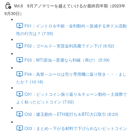
Vol.6 9⽉アノマリーを越えていけるか最終四半期（2023年
9月30日）
F01：イントロ＆中銀・金利動向～急減する米ドル流動
性の行方は？ (7:55)
F02：ゴールド～実質金利高騰でドン下げ (6:52)
F03：WTI原油～普通なら利確（再び） (5:39)
F04：為替～ユーロは売り専用機に返り咲き・・・まし
たか？ (10:18)
C01：ビットコイン振り返り＆チェーン動向～土俵際で
よく粘ったビットコイン (7:02)
C02：建玉動向～ETH底打ち＆BTC大口取引 (8:23)
C03：まとめ～下がる材料で下げられないビットコイン