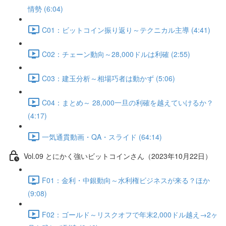
情勢 (6:04)
C01：ビットコイン振り返り～テクニカル主導 (4:41)
C02：チェーン動向～28,000ドルは利確 (2:55)
C03：建玉分析～相場巧者は動かず (5:06)
C04：まとめ～ 28,000一旦の利確を越えていけるか？
(4:17)
一気通貫動画・QA・スライド (64:14)
Vol.09 とにかく強いビットコインさん（2023年10月22日）
F01：金利・中銀動向～水利権ビジネスが来る？ほか
(9:08)
F02：ゴールド～リスクオフで年末2,000ドル越え→2ヶ