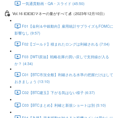
一気通貫動画・QA・スライド (45:50)
Vol.16 💶💶💶マネーの量がすべて💰（2023年12月10日）
F01【金利＆中銀動向】雇用統計サプライズもFOMCに
影響なし (9:57)
F02【ゴールド】積まれたロングは利確される (7:04)
F03【WTI原油】戦略在庫の買い戻しで支持線が入る
か？ (4:34)
C01【BTC市況全般】利確される水準の把握だけはして
おきましょう (13:10)
C02【BTC建玉】下がる気はない様子 (6:37)
C03【BTCまとめ】利確と新規ショートは別 (5:10)
F04【為替】資本移動が始まると投機コインは用なしに