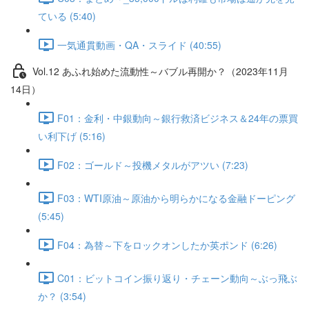
ている (5:40)
一気通貫動画・QA・スライド (40:55)
Vol.12 あふれ始めた流動性～バブル再開か？（2023年11月
14日）
F01：金利・中銀動向～銀行救済ビジネス＆24年の票買
い利下げ (5:16)
F02：ゴールド～投機メタルがアツい (7:23)
F03：WTI原油～原油から明らかになる金融ドーピング
(5:45)
F04：為替～下をロックオンしたか英ポンド (6:26)
C01：ビットコイン振り返り・チェーン動向～ぶっ飛ぶ
か？ (3:54)