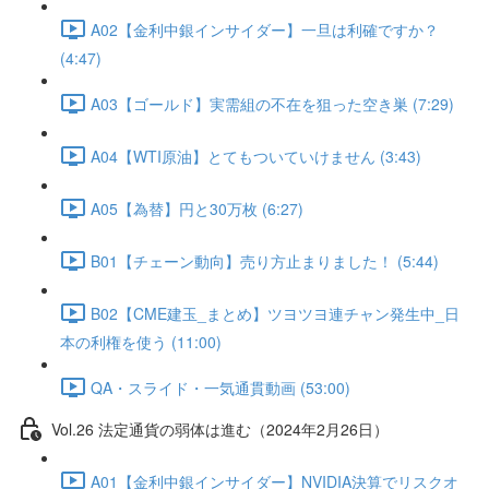
A02【金利中銀インサイダー】一旦は利確ですか？
(4:47)
A03【ゴールド】実需組の不在を狙った空き巣 (7:29)
A04【WTI原油】とてもついていけません (3:43)
A05【為替】円と30万枚 (6:27)
B01【チェーン動向】売り方止まりました！ (5:44)
B02【CME建玉_まとめ】ツヨツヨ連チャン発生中_日
本の利権を使う (11:00)
QA・スライド・一気通貫動画 (53:00)
Vol.26 法定通貨の弱体は進む（2024年2月26日）
A01【金利中銀インサイダー】NVIDIA決算でリスクオ