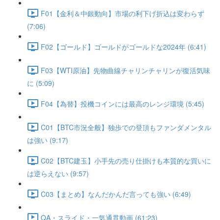
F01【金利＆中銀動向】市場の利下げ折込は変わらず
(7:06)
F02【ゴールド】ゴールドがゴールドな2024年 (6:41)
F03【WTI原油】先物曲線チャリンチャリンが復活気味
に (5:09)
F04【為替】投機コインには最高のレンジ環境 (5:45)
C01【BTC市況全般】独歩での登頂もファンダメンタル
は強い (9:17)
C02【BTC建玉】小手先の売り仕掛けも本質的な買いに
は逆らえない (9:57)
C03【まとめ】なんだかんだ言っても強い (6:49)
QA・スライド・一気通貫動画 (61:23)