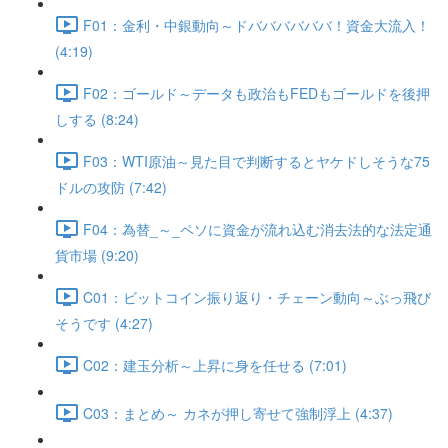
F01：金利・中銀動向～ドババババババ！資金大流入！
(4:19)
F02：ゴールド～データも政治もFEDもゴールドを後押
しする (8:24)
F03：WTI原油～見た目で判断するとヤケドしそうな75
ドルの攻防 (7:42)
F04：為替_～_ペソに資金が流れ込む消去法的な法定通
貨市場 (9:20)
C01：ビットコイン振り返り・チェーン動向～ぶっ飛び
そうです (4:27)
C02：建玉分析～上昇に身を任せる (7:01)
C03：まとめ～ カネが押し寄せて強制浮上 (4:37)