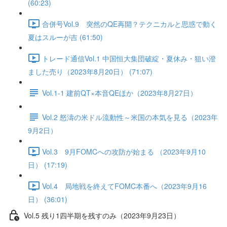
(60:23)
合併号Vol.9 突然のQE再開？テクニカルと思惑で動く
夏はスルーが吉 (61:50)
トレード通信Vol.1 中国恒⼤集団破綻・夏休み・狙い澄
ました売り（2023年8月20日） (71:07)
Vol.1-1 建前QT×本音QEほか（2023年8月27日）
Vol.2 怒濤の米ドル流動性～米国の本気を見る（2023年
9月2日）
Vol.3 9月FOMCへの攻防が始まる （2023年9月10
日） (17:19)
Vol.4 局地戦を終えてFOMC本番へ（2023年9月16
日） (36:01)
Vol.5 残り1四半期を残すのみ（2023年9月23日）