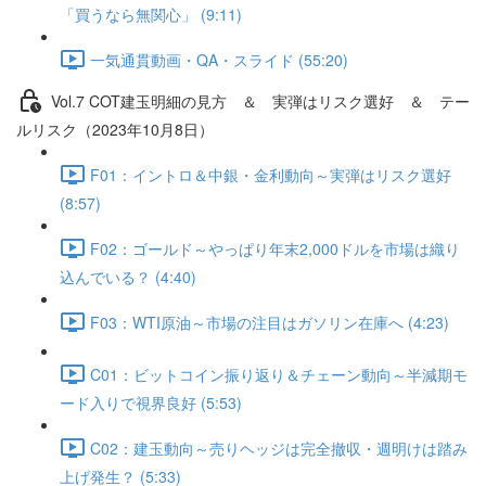
「買うなら無関心」 (9:11)
一気通貫動画・QA・スライド (55:20)
Vol.7 COT建⽟明細の⾒⽅ ＆ 実弾はリスク選好 ＆ テー
ルリスク（2023年10月8日）
F01：イントロ＆中銀・金利動向～実弾はリスク選好
(8:57)
F02：ゴールド～やっぱり年末2,000ドルを市場は織り
込んでいる？ (4:40)
F03：WTI原油～市場の注目はガソリン在庫へ (4:23)
C01：ビットコイン振り返り＆チェーン動向～半減期モ
ード入りで視界良好 (5:53)
C02：建玉動向～売りヘッジは完全撤収・週明けは踏み
上げ発生？ (5:33)