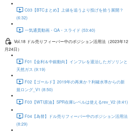
C03【BTCまとめ】上値を追うより投げを拾う展開？
(6:32)
一気通貫動画・QA・スライド (53:40)
Vol.18 ドル売りフィーバー中のポジション活用法（2023年12
月24日）
F01【金利＆中銀動向】インフレを退治したガソリンと
天然ガス (9:19)
F02【ゴールド】2019年の再来か？利確水準からの新
規ロング_V1 (8:50)
F03【WTI原油】SPR在庫レベルは使えるrev_V2 (8:41)
F04【為替】ドル売りフィーバー中のポジション活用法
(8:29)