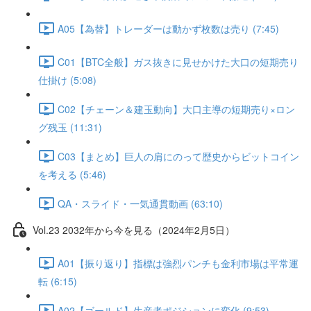
A05【為替】トレーダーは動かず枚数は売り (7:45)
C01【BTC全般】ガス抜きに見せかけた大口の短期売り
仕掛け (5:08)
C02【チェーン＆建玉動向】大口主導の短期売り×ロン
グ残玉 (11:31)
C03【まとめ】巨人の肩にのって歴史からビットコイン
を考える (5:46)
QA・スライド・一気通貫動画 (63:10)
Vol.23 2032年から今を見る（2024年2月5日）
A01【振り返り】指標は強烈パンチも金利市場は平常運
転 (6:15)
A02【ゴールド】生産者ポジションに変化 (9:53)