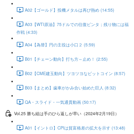
A02【ゴールド】投機メタルは再び熱め (14:55)
A03【WTI原油】75ドルでの往復ビンタ；残り物には福
作戦 (4:33)
A04【為替】円の主役は小口２ (5:59)
B01【チェーン動向】打ち方～止め！ (2:55)
B02【CME建玉動向】ツヨツヨなビットコイン (8:57)
B03【まとめ】歯車がかみ合い始めた巨人 (8:32)
QA・スライド・一気通貫動画 (50:17)
Vol.25 勝ち組は手のひら返しが早い（2024年2月19日）
A01【イントロ】CPIは貧富格差の拡大を示す (13:48)