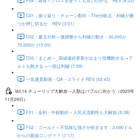
F04：為替～クロスを使っても良いのかも REV (8:02)
C01：振り返り・チェーン動向～The分岐点：利確が勝
つか押し切るか REV (3:01)
C02：建玉分析～微調整から利確の動き：30,000か
70,000か (10:05)
C03：まとめ～_高値連続更新が止まり投機飽きる→ア
ルトも飽きる→一部は利確 (7:59)
一気通貫動画・QA・スライド REV (52:43)
Vol.14 チューリップ大解放～人類はバブルに向かう（2023年
11月29日）
F01：金利・中銀動向～人民元流動性も大解放 (5:38)
F02：ゴールド～不気味な強さが続きます：2,000ドル
からの新規ロング？？ (7:17)