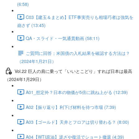
(6:58)
C03【建玉＆まとめ】ETF事実売りも相場巧者は強気を
崩さず (13:45)
QA・スライド・一気通貫動画 (58:11)
ご質問に回答；米国債の入札結果を確認する方法は？
（2024年1月21日）
Vol.22 巨人の肩に乗って「いいとこどり」すれば日本は最高
（2024年1月29日）
A01_想定外？日本の物価が5倍に跳ね上がる (12:39)
A02【振り返り】利下げ材料を待つ市場 (7:39)
A03【ゴールド】天井とフロアは切り替わる？ (8:00)
A04【WTI原油】逆ざや復活でショート撤退 (4:39)