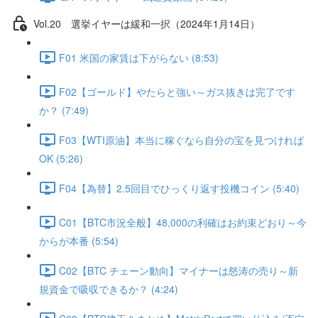
Vol.20 選挙イヤーは緩和一択（2024年1月14日）
F01 米国の家賃は下がらない (8:53)
F02【ゴールド】やたらと強い～ガス抜きは完了です
か？ (7:49)
F03【WTI原油】本当に稼ぐなら自分の宝を見つければ
OK (5:26)
F04【為替】2.5回目でひっくり返す投機コイン (5:40)
C01【BTC市況全般】48,000の利確はお約束どおり～今
からが本番 (5:54)
C02【BTC チェーン動向】マイナーは怒涛の売り～新
規資金で吸収できるか？ (4:24)