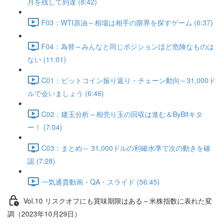
月を残して到達 (8:42)
F03：WTI原油～相場は相手の限界を探すゲーム (6:37)
F04：為替～みんなと同じポジションほど危険なものは
ない (11:01)
C01：ビットコイン振り返り・チェーン動向～31,000ド
ルで会いましょう (6:46)
C02：建玉分析～相売り玉の回収は進む＆ByBitキタ
ー！ (7:04)
C03：まとめ～ 31,000ドルの利確水準で次の動きを確
認 (7:28)
一気通貫動画・QA・スライド (56:45)
Vol.10 リスクオフにも賞味期限はある～米株指数に表れた変
調（2023年10月29日）