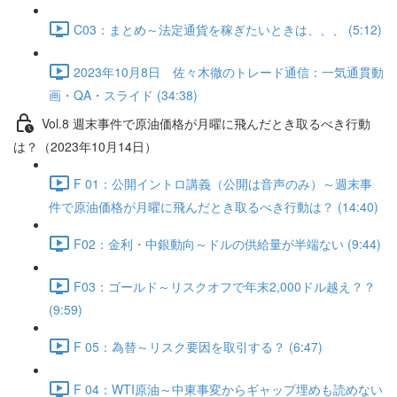
C03：まとめ～法定通貨を稼ぎたいときは、、、 (5:12)
2023年10月8日 佐々木徹のトレード通信：一気通貫動
画・QA・スライド (34:38)
Vol.8 週末事件で原油価格が月曜に飛んだとき取るべき行動
は？（2023年10月14日）
F 01：公開イントロ講義（公開は音声のみ）～週末事
件で原油価格が月曜に飛んだとき取るべき行動は？ (14:40)
F02：金利・中銀動向～ドルの供給量が半端ない (9:44)
F03：ゴールド～リスクオフで年末2,000ドル越え？？
(9:59)
F 05：為替～リスク要因を取引する？ (6:47)
F 04：WTI原油～中東事変からギャップ埋めも読めない