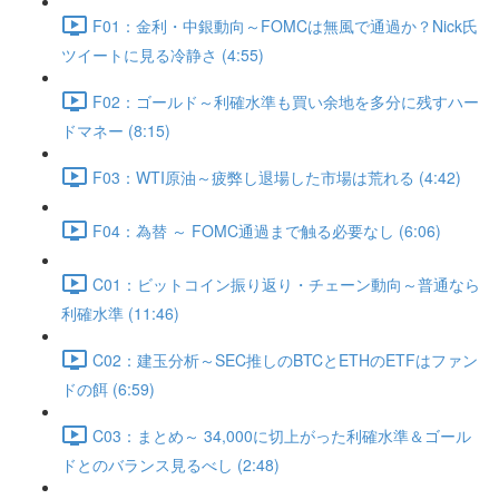
F01：金利・中銀動向～FOMCは無風で通過か？Nick氏
ツイートに見る冷静さ (4:55)
F02：ゴールド～利確水準も買い余地を多分に残すハー
ドマネー (8:15)
F03：WTI原油～疲弊し退場した市場は荒れる (4:42)
F04：為替 ～ FOMC通過まで触る必要なし (6:06)
C01：ビットコイン振り返り・チェーン動向～普通なら
利確水準 (11:46)
C02：建玉分析～SEC推しのBTCとETHのETFはファン
ドの餌 (6:59)
C03：まとめ～ 34,000に切上がった利確水準＆ゴール
ドとのバランス見るべし (2:48)