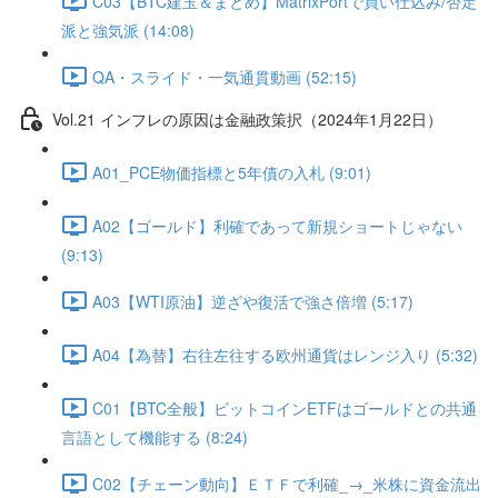
C03【BTC建玉＆まとめ】MatrixPortで買い仕込み/否定
派と強気派 (14:08)
QA・スライド・一気通貫動画 (52:15)
Vol.21 インフレの原因は金融政策択（2024年1月22日）
A01_PCE物価指標と5年債の入札 (9:01)
A02【ゴールド】利確であって新規ショートじゃない
(9:13)
A03【WTI原油】逆ざや復活で強さ倍増 (5:17)
A04【為替】右往左往する欧州通貨はレンジ入り (5:32)
C01【BTC全般】ビットコインETFはゴールドとの共通
言語として機能する (8:24)
C02【チェーン動向】ＥＴＦで利確_→_米株に資金流出