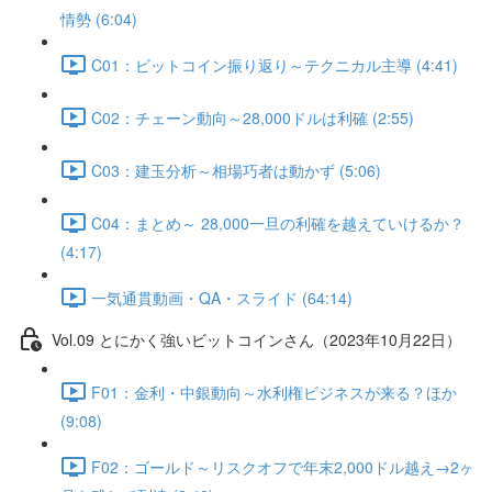
情勢 (6:04)
C01：ビットコイン振り返り～テクニカル主導 (4:41)
C02：チェーン動向～28,000ドルは利確 (2:55)
C03：建玉分析～相場巧者は動かず (5:06)
C04：まとめ～ 28,000一旦の利確を越えていけるか？
(4:17)
一気通貫動画・QA・スライド (64:14)
Vol.09 とにかく強いビットコインさん（2023年10月22日）
F01：金利・中銀動向～水利権ビジネスが来る？ほか
(9:08)
F02：ゴールド～リスクオフで年末2,000ドル越え→2ヶ