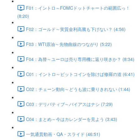
F01：イントロ～FOMCドットチャートの範囲広っ！
(8:20)
F02：ゴールド～実質金利高騰も下げない？ (4:56)
F03：WTI原油～先物曲線のつながり (5:22)
F04：為替～ユーロは売り専用機に返り咲きか？ (8:34)
C01：イントロ～ビットコインを除けば修羅の道 (6:41)
C02：チェーン動向～どうも波に乗りきれない (1:44)
C03：デリバティブ～バイアスはナシ (7:29)
C04：まとめ～今はカレンダーを見よう (3:43)
一気通貫動画・QA・スライド (46:51)