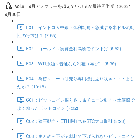
Vol.6 9⽉アノマリーを越えていけるか最終四半期（2023年
9月30日）
F01：イントロ＆中銀・金利動向～急減する米ドル流動
性の行方は？ (7:55)
F02：ゴールド～実質金利高騰でドン下げ (6:52)
F03：WTI原油～普通なら利確（再び） (5:39)
F04：為替～ユーロは売り専用機に返り咲き・・・まし
たか？ (10:18)
C01：ビットコイン振り返り＆チェーン動向～土俵際で
よく粘ったビットコイン (7:02)
C02：建玉動向～ETH底打ち＆BTC大口取引 (8:23)
C03：まとめ～下がる材料で下げられないビットコイン