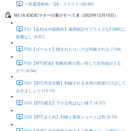
一気通貫動画・QA・スライド (45:50)
Vol.16 💶💶💶マネーの量がすべて💰（2023年12月10日）
F01【金利＆中銀動向】雇用統計サプライズもFOMCに
影響なし (9:57)
F02【ゴールド】積まれたロングは利確される (7:04)
F03【WTI原油】戦略在庫の買い戻しで支持線が入る
か？ (4:34)
C01【BTC市況全般】利確される水準の把握だけはして
おきましょう (13:10)
C02【BTC建玉】下がる気はない様子 (6:37)
C03【BTCまとめ】利確と新規ショートは別 (5:10)
F04【為替】資本移動が始まると投機コインは用なしに