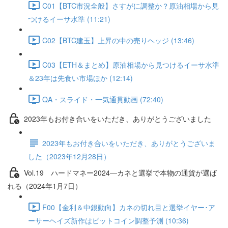
C01【BTC市況全般】さすがに調整か？原油相場から見
つけるイーサ水準 (11:21)
C02【BTC建玉】上昇の中の売りヘッジ (13:46)
C03【ETH＆まとめ】原油相場から見つけるイーサ水準
＆23年は先食い市場ほか (12:14)
QA・スライド・一気通貫動画 (72:40)
2023年もお付き合いをいただき、ありがとうございました
2023年もお付き合いをいただき、ありがとうございま
した（2023年12月28日）
Vol.19 ハードマネー2024―カネと選挙で本物の通貨が選ば
れる（2024年1月7日）
F00【金利＆中銀動向】カネの切れ目と選挙イヤー･ア
ーサーヘイズ新作はビットコイン調整予測 (10:36)