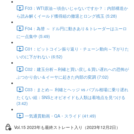
F03：WTI原油～頃合いじゃないですか？：内部構造か
ら読み解くイールド獲得組の撤退とロング残玉 (5:28)
F04：為替 ～ ドル円に動きあり＆トレーダーはユーロ
に一点集中 (5:49)
C01：ビットコイン振り返り・チェーン動向～下がりた
いのに下がれない (6:52)
C02：建玉分析～利確と買い戻し＆買い遅れへの恐怖が
ぶつかり合い＆イーサに起きた内部の変調 (7:02)
C03：まとめ～ 利確とヘッジ vs バブル相場に乗り遅れ
たくない組：SNSとオピオイドも人類は着地点を見つける
(3:42)
一気通貫動画・QA・スライド (41:49)
Vol.15 2023年も最終ストレート入り（2023年12月2日）