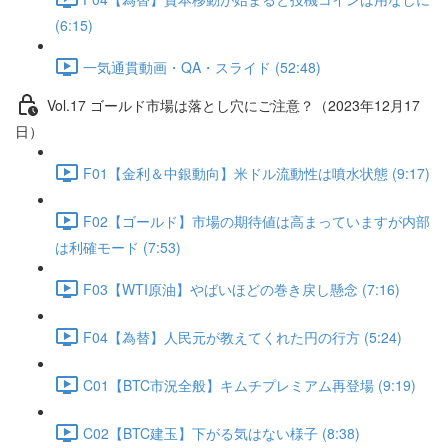
(6:15)
一気通貫動画・QA・スライド (52:48)
Vol.17 ゴールド市場は落とし穴にご注意？（2023年12月17
日）
F01【金利＆中銀動向】米ドル流動性は噴水状態 (9:17)
F02【ゴールド】市場の期待値は高まっていますが内部
は利確モード (7:53)
F03【WTI原油】やばいほどの巻き戻し懸念 (7:16)
F04【為替】人民元が教えてくれた円の行方 (5:24)
C01【BTC市況全般】キムチプレミアム再登場 (9:19)
C02【BTC建玉】下がる気はない様子 (8:38)