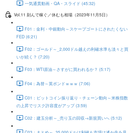
一気通貫動画・QA・スライド (45:32)
Vol.11 刻んで稼ぐ／休むも相場（2023年11月5日）
F01：金利・中銀動向～スケープゴートにされたくない
FED (6:21)
F02：ゴールド～_2,000ドル越えの利確水準も淡々と買
いが続く？ (7:20)
F03：WTI原油～さすがに買われるか？ (5:17)
F04：為替～英ポンドｗｗｗ (7:06)
C01：ビットコイン振り返り・チェーン動向～米株指数
の上昇でリスク許容度がアップ (3:59)
C02：建玉分析～_売り玉の回収→新規買いへ (5:12)
C03：まとめ～_35,000ドルは利確も市場は遙か先を見