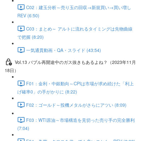
C02：建玉分析～売り玉の回収→新規買い→買い増し
REV (6:50)
C03：まとめ～ アルトに流れるタイミングは先物曲線
で把握 (8:20)
一気通貫動画・QA・スライド (43:54)
Vol.13 バブル再開途中のガス抜きもあるよね？（2023年11月
18日）
F01：金利・中銀動向～CPIは市場が求め続けた「利上
げ確率0」の手がかりに (8:22)
F02：ゴールド～投機メタルがさらにアツい (8:09)
F03：WTI原油～市場構造を見切った売り手の完全勝利
(7:04)