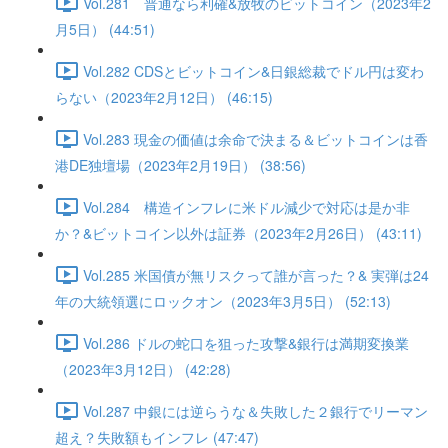
Vol.281 普通なら利確&放牧のビットコイン（2023年2
月5日） (44:51)
Vol.282 CDSとビットコイン&日銀総裁でドル円は変わ
らない（2023年2月12日） (46:15)
Vol.283 現金の価値は余命で決まる＆ビットコインは香
港DE独壇場（2023年2月19日） (38:56)
Vol.284 構造インフレに米ドル減少で対応は是か非
か？&ビットコイン以外は証券（2023年2月26日） (43:11)
Vol.285 米国債が無リスクって誰が言った？& 実弾は24
年の大統領選にロックオン（2023年3月5日） (52:13)
Vol.286 ドルの蛇口を狙った攻撃&銀行は満期変換業
（2023年3月12日） (42:28)
Vol.287 中銀には逆らうな＆失敗した２銀行でリーマン
超え？失敗額もインフレ (47:47)