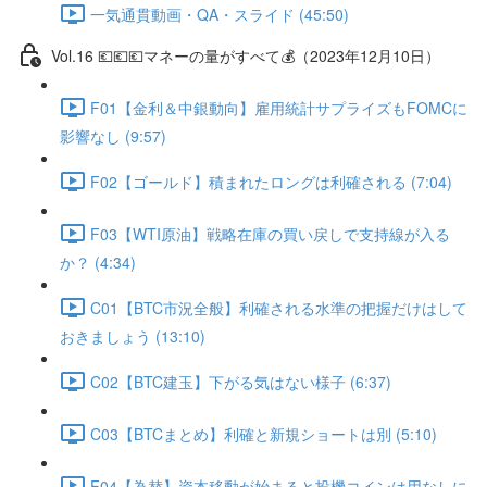
一気通貫動画・QA・スライド (45:50)
Vol.16 💶💶💶マネーの量がすべて💰（2023年12月10日）
F01【金利＆中銀動向】雇用統計サプライズもFOMCに
影響なし (9:57)
F02【ゴールド】積まれたロングは利確される (7:04)
F03【WTI原油】戦略在庫の買い戻しで支持線が入る
か？ (4:34)
C01【BTC市況全般】利確される水準の把握だけはして
おきましょう (13:10)
C02【BTC建玉】下がる気はない様子 (6:37)
C03【BTCまとめ】利確と新規ショートは別 (5:10)
F04【為替】資本移動が始まると投機コインは用なしに