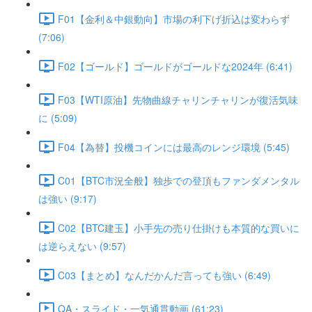
F01【金利＆中銀動向】市場の利下げ折込は変わらず
(7:06)
F02【ゴールド】ゴールドがゴールドな2024年 (6:41)
F03【WTI原油】先物曲線チャリンチャリンが復活気味
に (5:09)
F04【為替】投機コインには最高のレンジ環境 (5:45)
C01【BTC市況全般】独歩での登頂もファンダメンタル
は強い (9:17)
C02【BTC建玉】小手先の売り仕掛けも本質的な買いに
は逆らえない (9:57)
C03【まとめ】なんだかんだ言っても強い (6:49)
QA・スライド・一気通貫動画 (61:23)