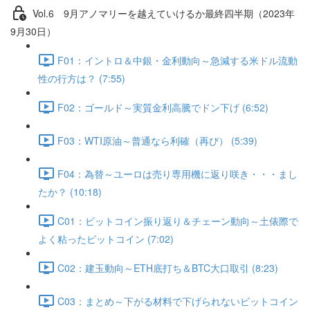
Vol.6 9⽉アノマリーを越えていけるか最終四半期（2023年
9月30日）
F01：イントロ＆中銀・金利動向～急減する米ドル流動
性の行方は？ (7:55)
F02：ゴールド～実質金利高騰でドン下げ (6:52)
F03：WTI原油～普通なら利確（再び） (5:39)
F04：為替～ユーロは売り専用機に返り咲き・・・まし
たか？ (10:18)
C01：ビットコイン振り返り＆チェーン動向～土俵際で
よく粘ったビットコイン (7:02)
C02：建玉動向～ETH底打ち＆BTC大口取引 (8:23)
C03：まとめ～下がる材料で下げられないビットコイン