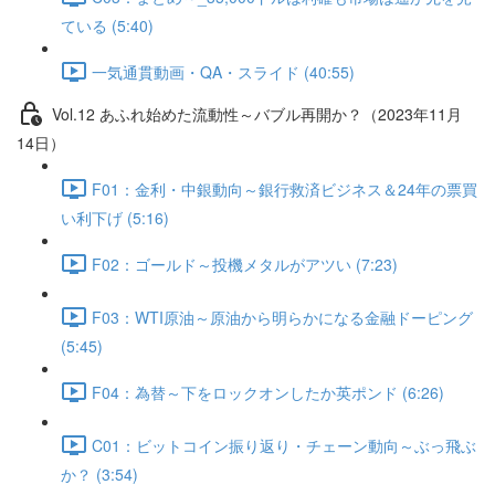
ている (5:40)
一気通貫動画・QA・スライド (40:55)
Vol.12 あふれ始めた流動性～バブル再開か？（2023年11月
14日）
F01：金利・中銀動向～銀行救済ビジネス＆24年の票買
い利下げ (5:16)
F02：ゴールド～投機メタルがアツい (7:23)
F03：WTI原油～原油から明らかになる金融ドーピング
(5:45)
F04：為替～下をロックオンしたか英ポンド (6:26)
C01：ビットコイン振り返り・チェーン動向～ぶっ飛ぶ
か？ (3:54)