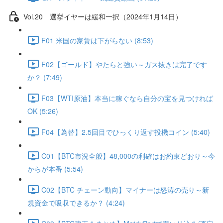
Vol.20 選挙イヤーは緩和一択（2024年1月14日）
F01 米国の家賃は下がらない (8:53)
F02【ゴールド】やたらと強い～ガス抜きは完了です
か？ (7:49)
F03【WTI原油】本当に稼ぐなら自分の宝を見つければ
OK (5:26)
F04【為替】2.5回目でひっくり返す投機コイン (5:40)
C01【BTC市況全般】48,000の利確はお約束どおり～今
からが本番 (5:54)
C02【BTC チェーン動向】マイナーは怒涛の売り～新
規資金で吸収できるか？ (4:24)