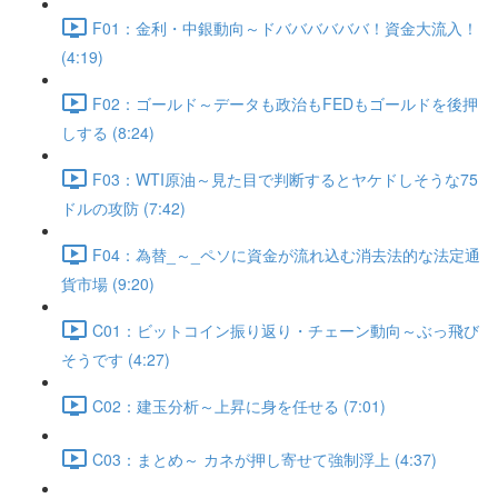
F01：金利・中銀動向～ドババババババ！資金大流入！
(4:19)
F02：ゴールド～データも政治もFEDもゴールドを後押
しする (8:24)
F03：WTI原油～見た目で判断するとヤケドしそうな75
ドルの攻防 (7:42)
F04：為替_～_ペソに資金が流れ込む消去法的な法定通
貨市場 (9:20)
C01：ビットコイン振り返り・チェーン動向～ぶっ飛び
そうです (4:27)
C02：建玉分析～上昇に身を任せる (7:01)
C03：まとめ～ カネが押し寄せて強制浮上 (4:37)