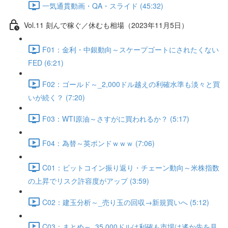
一気通貫動画・QA・スライド (45:32)
Vol.11 刻んで稼ぐ／休むも相場（2023年11月5日）
F01：金利・中銀動向～スケープゴートにされたくない
FED (6:21)
F02：ゴールド～_2,000ドル越えの利確水準も淡々と買
いが続く？ (7:20)
F03：WTI原油～さすがに買われるか？ (5:17)
F04：為替～英ポンドｗｗｗ (7:06)
C01：ビットコイン振り返り・チェーン動向～米株指数
の上昇でリスク許容度がアップ (3:59)
C02：建玉分析～_売り玉の回収→新規買いへ (5:12)
C03：まとめ～_35,000ドルは利確も市場は遙か先を見