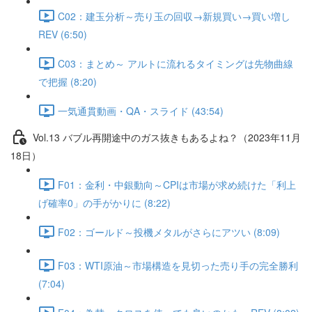
C02：建玉分析～売り玉の回収→新規買い→買い増し
REV (6:50)
C03：まとめ～ アルトに流れるタイミングは先物曲線
で把握 (8:20)
一気通貫動画・QA・スライド (43:54)
Vol.13 バブル再開途中のガス抜きもあるよね？（2023年11月
18日）
F01：金利・中銀動向～CPIは市場が求め続けた「利上
げ確率0」の手がかりに (8:22)
F02：ゴールド～投機メタルがさらにアツい (8:09)
F03：WTI原油～市場構造を見切った売り手の完全勝利
(7:04)