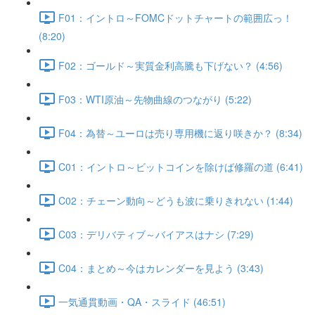
F01：イントロ～FOMCドットチャートの範囲広っ！
(8:20)
F02：ゴールド～実質金利高騰も下げない？ (4:56)
F03：WTI原油～先物曲線のつながり (5:22)
F04：為替～ユーロは売り専用機に返り咲きか？ (8:34)
C01：イントロ～ビットコインを除けば修羅の道 (6:41)
C02：チェーン動向～どうも波に乗りきれない (1:44)
C03：デリバティブ～バイアスはナシ (7:29)
C04：まとめ～今はカレンダーを見よう (3:43)
一気通貫動画・QA・スライド (46:51)