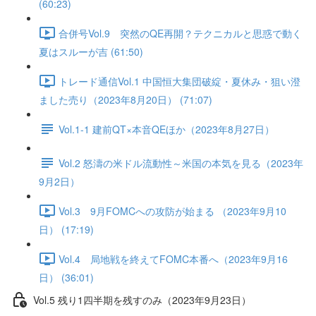
(60:23)
合併号Vol.9 突然のQE再開？テクニカルと思惑で動く
夏はスルーが吉 (61:50)
トレード通信Vol.1 中国恒⼤集団破綻・夏休み・狙い澄
ました売り（2023年8月20日） (71:07)
Vol.1-1 建前QT×本音QEほか（2023年8月27日）
Vol.2 怒濤の米ドル流動性～米国の本気を見る（2023年
9月2日）
Vol.3 9月FOMCへの攻防が始まる （2023年9月10
日） (17:19)
Vol.4 局地戦を終えてFOMC本番へ（2023年9月16
日） (36:01)
Vol.5 残り1四半期を残すのみ（2023年9月23日）