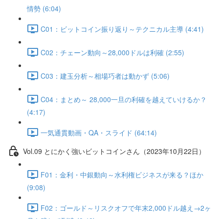
情勢 (6:04)
C01：ビットコイン振り返り～テクニカル主導 (4:41)
C02：チェーン動向～28,000ドルは利確 (2:55)
C03：建玉分析～相場巧者は動かず (5:06)
C04：まとめ～ 28,000一旦の利確を越えていけるか？
(4:17)
一気通貫動画・QA・スライド (64:14)
Vol.09 とにかく強いビットコインさん（2023年10月22日）
F01：金利・中銀動向～水利権ビジネスが来る？ほか
(9:08)
F02：ゴールド～リスクオフで年末2,000ドル越え→2ヶ