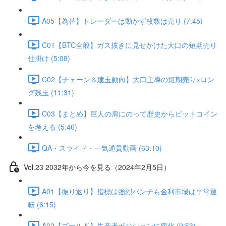
A05【為替】トレーダーは動かず枚数は売り (7:45)
C01【BTC全般】ガス抜きに見せかけた大口の短期売り
仕掛け (5:08)
C02【チェーン＆建玉動向】大口主導の短期売り×ロン
グ残玉 (11:31)
C03【まとめ】巨人の肩にのって歴史からビットコイン
を考える (5:46)
QA・スライド・一気通貫動画 (63:10)
Vol.23 2032年から今を見る（2024年2月5日）
A01【振り返り】指標は強烈パンチも金利市場は平常運
転 (6:15)
A02【ゴールド】生産者ポジションに変化 (9:53)