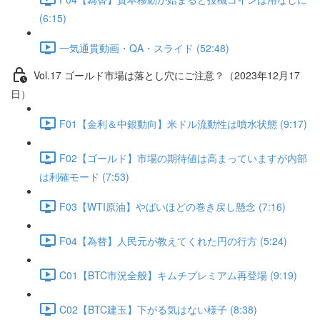
(6:15)
一気通貫動画・QA・スライド (52:48)
Vol.17 ゴールド市場は落とし穴にご注意？（2023年12月17
日）
F01【金利＆中銀動向】米ドル流動性は噴水状態 (9:17)
F02【ゴールド】市場の期待値は高まっていますが内部
は利確モード (7:53)
F03【WTI原油】やばいほどの巻き戻し懸念 (7:16)
F04【為替】人民元が教えてくれた円の行方 (5:24)
C01【BTC市況全般】キムチプレミアム再登場 (9:19)
C02【BTC建玉】下がる気はない様子 (8:38)