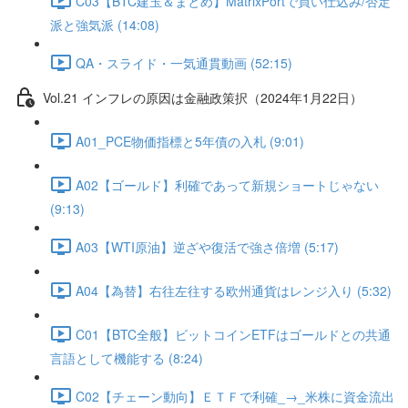
C03【BTC建玉＆まとめ】MatrixPortで買い仕込み/否定
派と強気派 (14:08)
QA・スライド・一気通貫動画 (52:15)
Vol.21 インフレの原因は金融政策択（2024年1月22日）
A01_PCE物価指標と5年債の入札 (9:01)
A02【ゴールド】利確であって新規ショートじゃない
(9:13)
A03【WTI原油】逆ざや復活で強さ倍増 (5:17)
A04【為替】右往左往する欧州通貨はレンジ入り (5:32)
C01【BTC全般】ビットコインETFはゴールドとの共通
言語として機能する (8:24)
C02【チェーン動向】ＥＴＦで利確_→_米株に資金流出