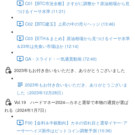
C01【BTC市況全般】さすがに調整か？原油相場から見
つけるイーサ水準 (11:21)
C02【BTC建玉】上昇の中の売りヘッジ (13:46)
C03【ETH＆まとめ】原油相場から見つけるイーサ水準
＆23年は先食い市場ほか (12:14)
QA・スライド・一気通貫動画 (72:40)
2023年もお付き合いをいただき、ありがとうございました
2023年もお付き合いをいただき、ありがとうございま
した（2023年12月28日）
Vol.19 ハードマネー2024―カネと選挙で本物の通貨が選ば
れる（2024年1月7日）
F00【金利＆中銀動向】カネの切れ目と選挙イヤー･ア
ーサーヘイズ新作はビットコイン調整予測 (10:36)