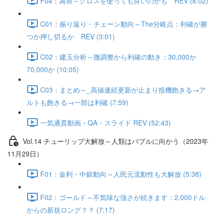
F04：為替～クロスを使っても良いのかも REV (8:02)
C01：振り返り・チェーン動向～The分岐点：利確が勝
つか押し切るか REV (3:01)
C02：建玉分析～微調整から利確の動き：30,000か
70,000か (10:05)
C03：まとめ～_高値連続更新が止まり投機飽きる→ア
ルトも飽きる→一部は利確 (7:59)
一気通貫動画・QA・スライド REV (52:43)
Vol.14 チューリップ大解放～人類はバブルに向かう（2023年
11月29日）
F01：金利・中銀動向～人民元流動性も大解放 (5:38)
F02：ゴールド～不気味な強さが続きます：2,000ドル
からの新規ロング？？ (7:17)