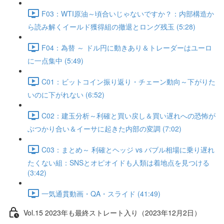
F03：WTI原油～頃合いじゃないですか？：内部構造か
ら読み解くイールド獲得組の撤退とロング残玉 (5:28)
F04：為替 ～ ドル円に動きあり＆トレーダーはユーロ
に一点集中 (5:49)
C01：ビットコイン振り返り・チェーン動向～下がりた
いのに下がれない (6:52)
C02：建玉分析～利確と買い戻し＆買い遅れへの恐怖が
ぶつかり合い＆イーサに起きた内部の変調 (7:02)
C03：まとめ～ 利確とヘッジ vs バブル相場に乗り遅れ
たくない組：SNSとオピオイドも人類は着地点を見つける
(3:42)
一気通貫動画・QA・スライド (41:49)
Vol.15 2023年も最終ストレート入り（2023年12月2日）