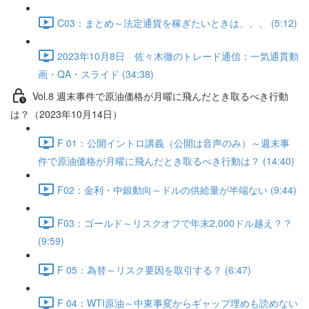
C03：まとめ～法定通貨を稼ぎたいときは、、、 (5:12)
2023年10月8日 佐々木徹のトレード通信：一気通貫動
画・QA・スライド (34:38)
Vol.8 週末事件で原油価格が月曜に飛んだとき取るべき行動
は？（2023年10月14日）
F 01：公開イントロ講義（公開は音声のみ）～週末事
件で原油価格が月曜に飛んだとき取るべき行動は？ (14:40)
F02：金利・中銀動向～ドルの供給量が半端ない (9:44)
F03：ゴールド～リスクオフで年末2,000ドル越え？？
(9:59)
F 05：為替～リスク要因を取引する？ (6:47)
F 04：WTI原油～中東事変からギャップ埋めも読めない