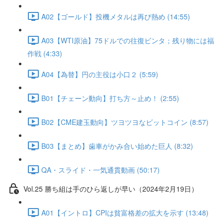
A02【ゴールド】投機メタルは再び熱め (14:55)
A03【WTI原油】75ドルでの往復ビンタ；残り物には福
作戦 (4:33)
A04【為替】円の主役は小口２ (5:59)
B01【チェーン動向】打ち方～止め！ (2:55)
B02【CME建玉動向】ツヨツヨなビットコイン (8:57)
B03【まとめ】歯車がかみ合い始めた巨人 (8:32)
QA・スライド・一気通貫動画 (50:17)
Vol.25 勝ち組は手のひら返しが早い（2024年2月19日）
A01【イントロ】CPIは貧富格差の拡大を示す (13:48)