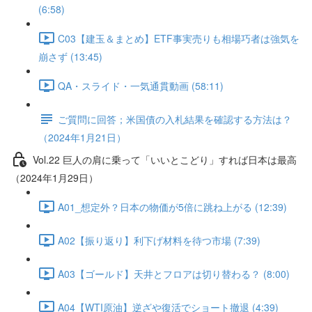
(6:58)
C03【建玉＆まとめ】ETF事実売りも相場巧者は強気を
崩さず (13:45)
QA・スライド・一気通貫動画 (58:11)
ご質問に回答；米国債の入札結果を確認する方法は？
（2024年1月21日）
Vol.22 巨人の肩に乗って「いいとこどり」すれば日本は最高
（2024年1月29日）
A01_想定外？日本の物価が5倍に跳ね上がる (12:39)
A02【振り返り】利下げ材料を待つ市場 (7:39)
A03【ゴールド】天井とフロアは切り替わる？ (8:00)
A04【WTI原油】逆ざや復活でショート撤退 (4:39)