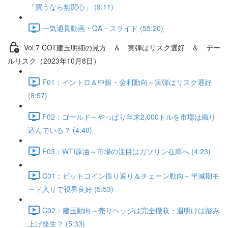
「買うなら無関心」 (9:11)
一気通貫動画・QA・スライド (55:20)
Vol.7 COT建⽟明細の⾒⽅ ＆ 実弾はリスク選好 ＆ テー
ルリスク（2023年10月8日）
F01：イントロ＆中銀・金利動向～実弾はリスク選好
(8:57)
F02：ゴールド～やっぱり年末2,000ドルを市場は織り
込んでいる？ (4:40)
F03：WTI原油～市場の注目はガソリン在庫へ (4:23)
C01：ビットコイン振り返り＆チェーン動向～半減期モ
ード入りで視界良好 (5:53)
C02：建玉動向～売りヘッジは完全撤収・週明けは踏み
上げ発生？ (5:33)