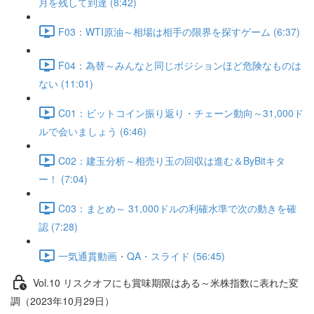
月を残して到達 (8:42)
F03：WTI原油～相場は相手の限界を探すゲーム (6:37)
F04：為替～みんなと同じポジションほど危険なものは
ない (11:01)
C01：ビットコイン振り返り・チェーン動向～31,000ド
ルで会いましょう (6:46)
C02：建玉分析～相売り玉の回収は進む＆ByBitキタ
ー！ (7:04)
C03：まとめ～ 31,000ドルの利確水準で次の動きを確
認 (7:28)
一気通貫動画・QA・スライド (56:45)
Vol.10 リスクオフにも賞味期限はある～米株指数に表れた変
調（2023年10月29日）