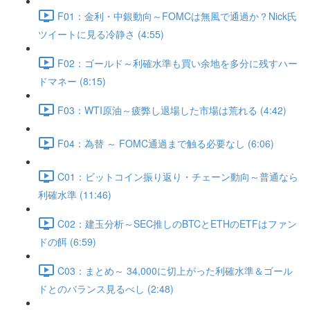
F01：金利・中銀動向～FOMCは無風で通過か？Nick氏
ツイートに見る冷静さ (4:55)
F02：ゴールド～利確水準も買い余地を多分に残すハー
ドマネー (8:15)
F03：WTI原油～疲弊し退場した市場は荒れる (4:42)
F04：為替 ～ FOMC通過まで触る必要なし (6:06)
C01：ビットコイン振り返り・チェーン動向～普通なら
利確水準 (11:46)
C02：建玉分析～SEC推しのBTCとETHのETFはファン
ドの餌 (6:59)
C03：まとめ～ 34,000に切上がった利確水準＆ゴール
ドとのバランス見るべし (2:48)