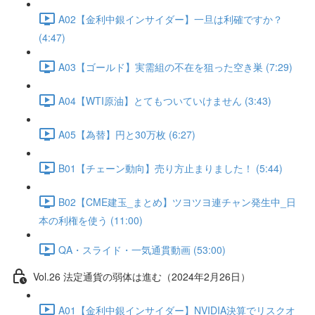
A02【金利中銀インサイダー】一旦は利確ですか？
(4:47)
A03【ゴールド】実需組の不在を狙った空き巣 (7:29)
A04【WTI原油】とてもついていけません (3:43)
A05【為替】円と30万枚 (6:27)
B01【チェーン動向】売り方止まりました！ (5:44)
B02【CME建玉_まとめ】ツヨツヨ連チャン発生中_日
本の利権を使う (11:00)
QA・スライド・一気通貫動画 (53:00)
Vol.26 法定通貨の弱体は進む（2024年2月26日）
A01【金利中銀インサイダー】NVIDIA決算でリスクオ