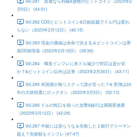
Vol.281 普通なら利確&放牧のビットコイン（2023年2
月5日） (44:51)
Vol.282 CDSとビットコイン&日銀総裁でドル円は変わ
らない（2023年2月12日） (46:15)
Vol.283 現金の価値は余命で決まる＆ビットコインは香
港DE独壇場（2023年2月19日） (38:56)
Vol.284 構造インフレに米ドル減少で対応は是か非
か？&ビットコイン以外は証券（2023年2月26日） (43:11)
Vol.285 米国債が無リスクって誰が言った？& 実弾は24
年の大統領選にロックオン（2023年3月5日） (52:13)
Vol.286 ドルの蛇口を狙った攻撃&銀行は満期変換業
（2023年3月12日） (42:28)
Vol.287 中銀には逆らうな＆失敗した２銀行でリーマン
超え？失敗額もインフレ (47:47)