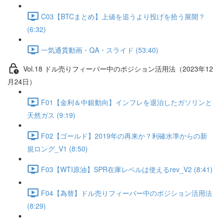
C03【BTCまとめ】上値を追うより投げを拾う展開？
(6:32)
一気通貫動画・QA・スライド (53:40)
Vol.18 ドル売りフィーバー中のポジション活用法（2023年12
月24日）
F01【金利＆中銀動向】インフレを退治したガソリンと
天然ガス (9:19)
F02【ゴールド】2019年の再来か？利確水準からの新
規ロング_V1 (8:50)
F03【WTI原油】SPR在庫レベルは使えるrev_V2 (8:41)
F04【為替】ドル売りフィーバー中のポジション活用法
(8:29)