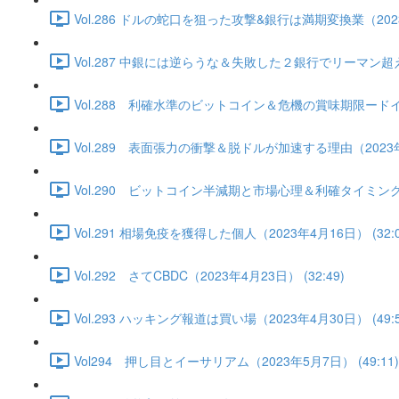
Vol.286 ドルの蛇口を狙った攻撃&銀行は満期変換業（2023年
Vol.287 中銀には逆らうな＆失敗した２銀行でリーマン超え
Vol.288 利確水準のビットコイン＆危機の賞味期限ードイツ
Vol.289 表面張力の衝撃＆脱ドルが加速する理由（2023年4月
Vol.290 ビットコイン半減期と市場心理＆利確タイミングは
Vol.291 相場免疫を獲得した個人（2023年4月16日） (32:0
Vol.292 さてCBDC（2023年4月23日） (32:49)
Vol.293 ハッキング報道は買い場（2023年4月30日） (49:5
Vol294 押し目とイーサリアム（2023年5月7日） (49:11)