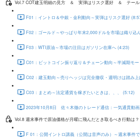
Vol.7 COT建⽟明細の⾒⽅ ＆ 実弾はリスク選好 ＆ テール
F01：イントロ＆中銀・金利動向～実弾はリスク選好 (8:57
F02：ゴールド～やっぱり年末2,000ドルを市場は織り込んでい
F03：WTI原油～市場の注目はガソリン在庫へ (4:23)
C01：ビットコイン振り返り＆チェーン動向～半減期モード入
C02：建玉動向～売りヘッジは完全撤収・週明けは踏み上げ発生
C03：まとめ～法定通貨を稼ぎたいときは、、、 (5:12)
2023年10月8日 佐々木徹のトレード通信：一気通貫動画・Q
Vol.8 週末事件で原油価格が月曜に飛んだとき取るべき行動は？（
F 01：公開イントロ講義（公開は音声のみ）～週末事件で原