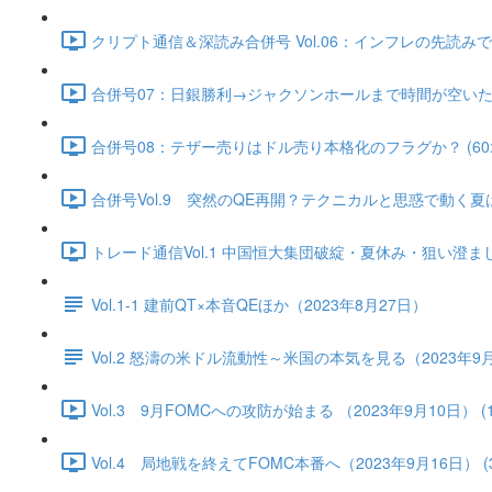
クリプト通信＆深読み合併号 Vol.06：インフレの先読みで実
合併号07：日銀勝利→ジャクソンホールまで時間が空いた（202
合併号08：テザー売りはドル売り本格化のフラグか？ (60:2
合併号Vol.9 突然のQE再開？テクニカルと思惑で動く夏はス
トレード通信Vol.1 中国恒⼤集団破綻・夏休み・狙い澄ました売
Vol.1-1 建前QT×本音QEほか（2023年8月27日）
Vol.2 怒濤の米ドル流動性～米国の本気を見る（2023年9
Vol.3 9月FOMCへの攻防が始まる （2023年9月10日） (17
Vol.4 局地戦を終えてFOMC本番へ（2023年9月16日） (36