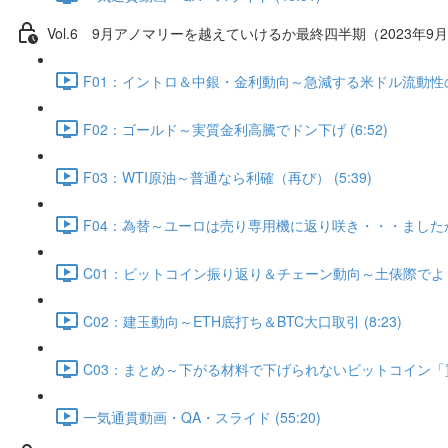
Vol.6 9⽉アノマリーを越えていけるか最終四半期（2023年9月
F01：イントロ＆中銀・金利動向～急減する米ドル流動性の行方
F02：ゴールド～実質金利高騰でドン下げ (6:52)
F03：WTI原油～普通なら利確（再び） (5:39)
F04：為替～ユーロは売り専用機に返り咲き・・・ましたか？ 
C01：ビットコイン振り返り＆チェーン動向～土俵際でよく粘
C02：建玉動向～ETH底打ち＆BTC大口取引 (8:23)
C03：まとめ～下がる材料で下げられないビットコイン「買う
一気通貫動画・QA・スライド (55:20)