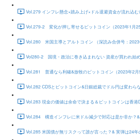
Vol.279 インフレ懸念×踏み上げ×ドル退避資金が流れ込むビッ
Vol.279-2 変化が押し寄せるビットコイン（2023年1月25日
Vol.280 米国主導とアルトコイン （深読み合併号：2023年1
Vol280-2 国境・政治に巻き込まれない 資産が買われ始める（2
Vol.281 普通なら利確&放牧のビットコイン（2023年2月5日）
Vol.282 CDSとビットコイン&日銀総裁でドル円は変わらない（
Vol.283 現金の価値は余命で決まる＆ビットコインは香港DE独
Vol.284 構造インフレに米ドル減少で対応は是か非か？&ビッ
Vol.285 米国債が無リスクって誰が言った？& 実弾は24年の