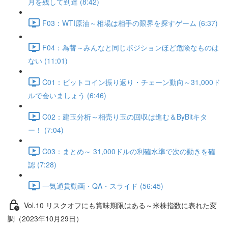
月を残して到達 (8:42)
F03：WTI原油～相場は相手の限界を探すゲーム (6:37)
F04：為替～みんなと同じポジションほど危険なものは
ない (11:01)
C01：ビットコイン振り返り・チェーン動向～31,000ド
ルで会いましょう (6:46)
C02：建玉分析～相売り玉の回収は進む＆ByBitキタ
ー！ (7:04)
C03：まとめ～ 31,000ドルの利確水準で次の動きを確
認 (7:28)
一気通貫動画・QA・スライド (56:45)
Vol.10 リスクオフにも賞味期限はある～米株指数に表れた変
調（2023年10月29日）