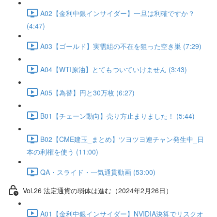
A02【金利中銀インサイダー】一旦は利確ですか？
(4:47)
A03【ゴールド】実需組の不在を狙った空き巣 (7:29)
A04【WTI原油】とてもついていけません (3:43)
A05【為替】円と30万枚 (6:27)
B01【チェーン動向】売り方止まりました！ (5:44)
B02【CME建玉_まとめ】ツヨツヨ連チャン発生中_日
本の利権を使う (11:00)
QA・スライド・一気通貫動画 (53:00)
Vol.26 法定通貨の弱体は進む（2024年2月26日）
A01【金利中銀インサイダー】NVIDIA決算でリスクオ