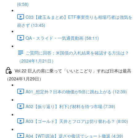
(6:58)
C03【建玉＆まとめ】ETF事実売りも相場巧者は強気を
崩さず (13:45)
QA・スライド・一気通貫動画 (58:11)
ご質問に回答；米国債の入札結果を確認する方法は？
（2024年1月21日）
Vol.22 巨人の肩に乗って「いいとこどり」すれば日本は最高
（2024年1月29日）
A01_想定外？日本の物価が5倍に跳ね上がる (12:39)
A02【振り返り】利下げ材料を待つ市場 (7:39)
A03【ゴールド】天井とフロアは切り替わる？ (8:00)
A04【WTI原油】逆ざや復活でショート撤退 (4:39)