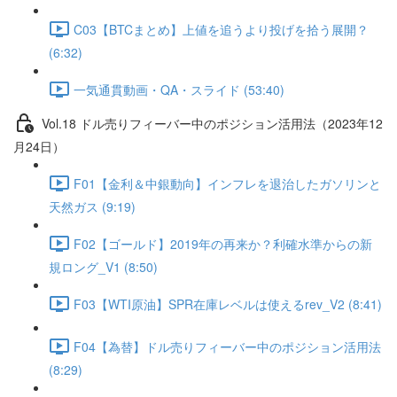
C03【BTCまとめ】上値を追うより投げを拾う展開？
(6:32)
一気通貫動画・QA・スライド (53:40)
Vol.18 ドル売りフィーバー中のポジション活用法（2023年12
月24日）
F01【金利＆中銀動向】インフレを退治したガソリンと
天然ガス (9:19)
F02【ゴールド】2019年の再来か？利確水準からの新
規ロング_V1 (8:50)
F03【WTI原油】SPR在庫レベルは使えるrev_V2 (8:41)
F04【為替】ドル売りフィーバー中のポジション活用法
(8:29)