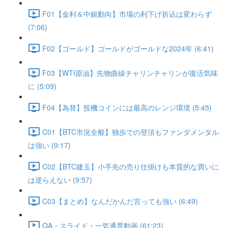
F01【金利＆中銀動向】市場の利下げ折込は変わらず
(7:06)
F02【ゴールド】ゴールドがゴールドな2024年 (6:41)
F03【WTI原油】先物曲線チャリンチャリンが復活気味
に (5:09)
F04【為替】投機コインには最高のレンジ環境 (5:45)
C01【BTC市況全般】独歩での登頂もファンダメンタル
は強い (9:17)
C02【BTC建玉】小手先の売り仕掛けも本質的な買いに
は逆らえない (9:57)
C03【まとめ】なんだかんだ言っても強い (6:49)
QA・スライド・一気通貫動画 (61:23)