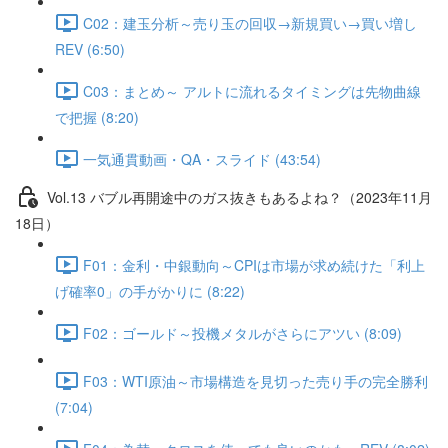
C02：建玉分析～売り玉の回収→新規買い→買い増し
REV (6:50)
C03：まとめ～ アルトに流れるタイミングは先物曲線
で把握 (8:20)
一気通貫動画・QA・スライド (43:54)
Vol.13 バブル再開途中のガス抜きもあるよね？（2023年11月
18日）
F01：金利・中銀動向～CPIは市場が求め続けた「利上
げ確率0」の手がかりに (8:22)
F02：ゴールド～投機メタルがさらにアツい (8:09)
F03：WTI原油～市場構造を見切った売り手の完全勝利
(7:04)