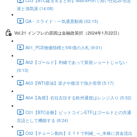
C03【BTC建玉＆まとめ】MatrixPortで買い仕込み/否定
派と強気派 (14:08)
QA・スライド・一気通貫動画 (52:15)
Vol.21 インフレの原因は金融政策択（2024年1月22日）
A01_PCE物価指標と5年債の入札 (9:01)
A02【ゴールド】利確であって新規ショートじゃない
(9:13)
A03【WTI原油】逆ざや復活で強さ倍増 (5:17)
A04【為替】右往左往する欧州通貨はレンジ入り (5:32)
C01【BTC全般】ビットコインETFはゴールドとの共通
言語として機能する (8:24)
C02【チェーン動向】ＥＴＦで利確_→_米株に資金流出