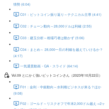
情勢 (6:04)
C01：ビットコイン振り返り～テクニカル主導 (4:41)
C02：チェーン動向～28,000ドルは利確 (2:55)
C03：建玉分析～相場巧者は動かず (5:06)
C04：まとめ～ 28,000一旦の利確を越えていけるか？
(4:17)
一気通貫動画・QA・スライド (64:14)
Vol.09 とにかく強いビットコインさん（2023年10月22日）
F01：金利・中銀動向～水利権ビジネスが来る？ほか
(9:08)
F02：ゴールド～リスクオフで年末2,000ドル越え→2ヶ