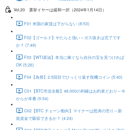
Vol.20 選挙イヤーは緩和一択（2024年1月14日）
F01 米国の家賃は下がらない (8:53)
F02【ゴールド】やたらと強い～ガス抜きは完了です
か？ (7:49)
F03【WTI原油】本当に稼ぐなら自分の宝を見つければ
OK (5:26)
F04【為替】2.5回目でひっくり返す投機コイン (5:40)
C01【BTC市況全般】48,000の利確はお約束どおり～今
からが本番 (5:54)
C02【BTC チェーン動向】マイナーは怒涛の売り～新
規資金で吸収できるか？ (4:24)