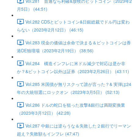
Vol.281 普通なら利確&放牧のビットコイン（2023年2
月5日） (44:51)
Vol.282 CDSとビットコイン&日銀総裁でドル円は変わ
らない（2023年2月12日） (46:15)
Vol.283 現金の価値は余命で決まる＆ビットコインは香
港DE独壇場（2023年2月19日） (38:56)
Vol.284 構造インフレに米ドル減少で対応は是か非
か？&ビットコイン以外は証券（2023年2月26日） (43:11)
Vol.285 米国債が無リスクって誰が言った？& 実弾は24
年の大統領選にロックオン（2023年3月5日） (52:13)
Vol.286 ドルの蛇口を狙った攻撃&銀行は満期変換業
（2023年3月12日） (42:28)
Vol.287 中銀には逆らうな＆失敗した２銀行でリーマン
超え？失敗額もインフレ (47:47)