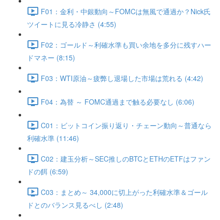
F01：金利・中銀動向～FOMCは無風で通過か？Nick氏
ツイートに見る冷静さ (4:55)
F02：ゴールド～利確水準も買い余地を多分に残すハー
ドマネー (8:15)
F03：WTI原油～疲弊し退場した市場は荒れる (4:42)
F04：為替 ～ FOMC通過まで触る必要なし (6:06)
C01：ビットコイン振り返り・チェーン動向～普通なら
利確水準 (11:46)
C02：建玉分析～SEC推しのBTCとETHのETFはファン
ドの餌 (6:59)
C03：まとめ～ 34,000に切上がった利確水準＆ゴール
ドとのバランス見るべし (2:48)