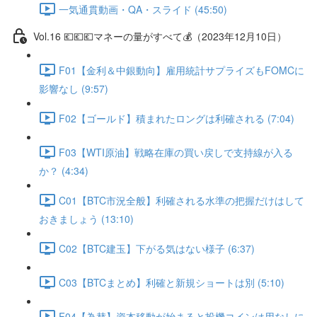
一気通貫動画・QA・スライド (45:50)
Vol.16 💶💶💶マネーの量がすべて💰（2023年12月10日）
F01【金利＆中銀動向】雇用統計サプライズもFOMCに
影響なし (9:57)
F02【ゴールド】積まれたロングは利確される (7:04)
F03【WTI原油】戦略在庫の買い戻しで支持線が入る
か？ (4:34)
C01【BTC市況全般】利確される水準の把握だけはして
おきましょう (13:10)
C02【BTC建玉】下がる気はない様子 (6:37)
C03【BTCまとめ】利確と新規ショートは別 (5:10)
F04【為替】資本移動が始まると投機コインは用なしに