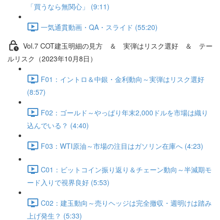
「買うなら無関心」 (9:11)
一気通貫動画・QA・スライド (55:20)
Vol.7 COT建⽟明細の⾒⽅ ＆ 実弾はリスク選好 ＆ テー
ルリスク（2023年10月8日）
F01：イントロ＆中銀・金利動向～実弾はリスク選好
(8:57)
F02：ゴールド～やっぱり年末2,000ドルを市場は織り
込んでいる？ (4:40)
F03：WTI原油～市場の注目はガソリン在庫へ (4:23)
C01：ビットコイン振り返り＆チェーン動向～半減期モ
ード入りで視界良好 (5:53)
C02：建玉動向～売りヘッジは完全撤収・週明けは踏み
上げ発生？ (5:33)