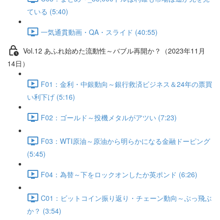
ている (5:40)
一気通貫動画・QA・スライド (40:55)
Vol.12 あふれ始めた流動性～バブル再開か？（2023年11月
14日）
F01：金利・中銀動向～銀行救済ビジネス＆24年の票買
い利下げ (5:16)
F02：ゴールド～投機メタルがアツい (7:23)
F03：WTI原油～原油から明らかになる金融ドーピング
(5:45)
F04：為替～下をロックオンしたか英ポンド (6:26)
C01：ビットコイン振り返り・チェーン動向～ぶっ飛ぶ
か？ (3:54)