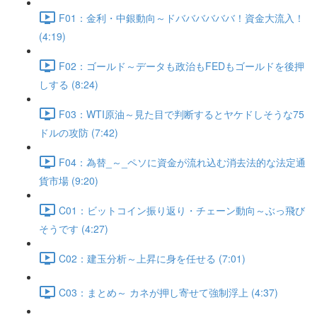
F01：金利・中銀動向～ドババババババ！資金大流入！
(4:19)
F02：ゴールド～データも政治もFEDもゴールドを後押
しする (8:24)
F03：WTI原油～見た目で判断するとヤケドしそうな75
ドルの攻防 (7:42)
F04：為替_～_ペソに資金が流れ込む消去法的な法定通
貨市場 (9:20)
C01：ビットコイン振り返り・チェーン動向～ぶっ飛び
そうです (4:27)
C02：建玉分析～上昇に身を任せる (7:01)
C03：まとめ～ カネが押し寄せて強制浮上 (4:37)