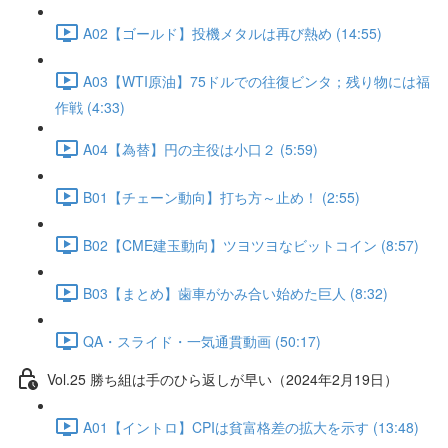
A02【ゴールド】投機メタルは再び熱め (14:55)
A03【WTI原油】75ドルでの往復ビンタ；残り物には福
作戦 (4:33)
A04【為替】円の主役は小口２ (5:59)
B01【チェーン動向】打ち方～止め！ (2:55)
B02【CME建玉動向】ツヨツヨなビットコイン (8:57)
B03【まとめ】歯車がかみ合い始めた巨人 (8:32)
QA・スライド・一気通貫動画 (50:17)
Vol.25 勝ち組は手のひら返しが早い（2024年2月19日）
A01【イントロ】CPIは貧富格差の拡大を示す (13:48)