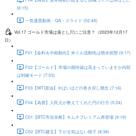
(6:15)
一気通貫動画・QA・スライド (52:48)
Vol.17 ゴールド市場は落とし穴にご注意？（2023年12月17
日）
F01【金利＆中銀動向】米ドル流動性は噴水状態 (9:17)
F02【ゴールド】市場の期待値は高まっていますが内部
は利確モード (7:53)
F03【WTI原油】やばいほどの巻き戻し懸念 (7:16)
F04【為替】人民元が教えてくれた円の行方 (5:24)
C01【BTC市況全般】キムチプレミアム再登場 (9:19)
C02【BTC建玉】下がる気はない様子 (8:38)