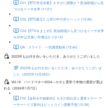
C01【BTC市況全般】さすがに調整か？原油相場から見
つけるイーサ水準 (11:21)
C02【BTC建玉】上昇の中の売りヘッジ (13:46)
C03【ETH＆まとめ】原油相場から見つけるイーサ水準
＆23年は先食い市場ほか (12:14)
QA・スライド・一気通貫動画 (72:40)
2023年もお付き合いをいただき、ありがとうございました
2023年もお付き合いをいただき、ありがとうございま
した（2023年12月28日）
Vol.19 ハードマネー2024―カネと選挙で本物の通貨が選ば
れる（2024年1月7日）
F00【金利＆中銀動向】カネの切れ目と選挙イヤー･ア
ーサーヘイズ新作はビットコイン調整予測 (10:36)