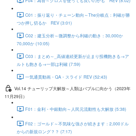
F04：為替～クロスを使っても良いのかも REV (8:02)
C01：振り返り・チェーン動向～The分岐点：利確が勝
つか押し切るか REV (3:01)
C02：建玉分析～微調整から利確の動き：30,000か
70,000か (10:05)
C03：まとめ～_高値連続更新が止まり投機飽きる→ア
ルトも飽きる→一部は利確 (7:59)
一気通貫動画・QA・スライド REV (52:43)
Vol.14 チューリップ大解放～人類はバブルに向かう（2023年
11月29日）
F01：金利・中銀動向～人民元流動性も大解放 (5:38)
F02：ゴールド～不気味な強さが続きます：2,000ドル
からの新規ロング？？ (7:17)