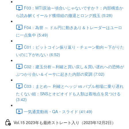
F03：WTI原油～頃合いじゃないですか？：内部構造か
ら読み解くイールド獲得組の撤退とロング残玉 (5:28)
F04：為替 ～ ドル円に動きあり＆トレーダーはユーロ
に一点集中 (5:49)
C01：ビットコイン振り返り・チェーン動向～下がりた
いのに下がれない (6:52)
C02：建玉分析～利確と買い戻し＆買い遅れへの恐怖が
ぶつかり合い＆イーサに起きた内部の変調 (7:02)
C03：まとめ～ 利確とヘッジ vs バブル相場に乗り遅れ
たくない組：SNSとオピオイドも人類は着地点を見つける
(3:42)
一気通貫動画・QA・スライド (41:49)
Vol.15 2023年も最終ストレート入り（2023年12月2日）