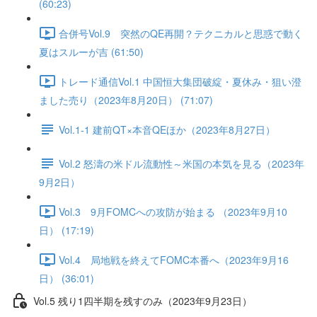
(60:23)
合併号Vol.9 突然のQE再開？テクニカルと思惑で動く
夏はスルーが吉 (61:50)
トレード通信Vol.1 中国恒⼤集団破綻・夏休み・狙い澄
ました売り（2023年8月20日） (71:07)
Vol.1-1 建前QT×本音QEほか（2023年8月27日）
Vol.2 怒濤の米ドル流動性～米国の本気を見る（2023年
9月2日）
Vol.3 9月FOMCへの攻防が始まる （2023年9月10
日） (17:19)
Vol.4 局地戦を終えてFOMC本番へ（2023年9月16
日） (36:01)
Vol.5 残り1四半期を残すのみ（2023年9月23日）