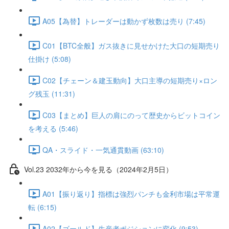
A05【為替】トレーダーは動かず枚数は売り (7:45)
C01【BTC全般】ガス抜きに見せかけた大口の短期売り
仕掛け (5:08)
C02【チェーン＆建玉動向】大口主導の短期売り×ロン
グ残玉 (11:31)
C03【まとめ】巨人の肩にのって歴史からビットコイン
を考える (5:46)
QA・スライド・一気通貫動画 (63:10)
Vol.23 2032年から今を見る（2024年2月5日）
A01【振り返り】指標は強烈パンチも金利市場は平常運
転 (6:15)
A02【ゴールド】生産者ポジションに変化 (9:53)