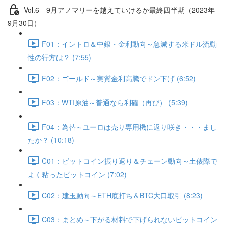
Vol.6 9⽉アノマリーを越えていけるか最終四半期（2023年
9月30日）
F01：イントロ＆中銀・金利動向～急減する米ドル流動
性の行方は？ (7:55)
F02：ゴールド～実質金利高騰でドン下げ (6:52)
F03：WTI原油～普通なら利確（再び） (5:39)
F04：為替～ユーロは売り専用機に返り咲き・・・まし
たか？ (10:18)
C01：ビットコイン振り返り＆チェーン動向～土俵際で
よく粘ったビットコイン (7:02)
C02：建玉動向～ETH底打ち＆BTC大口取引 (8:23)
C03：まとめ～下がる材料で下げられないビットコイン