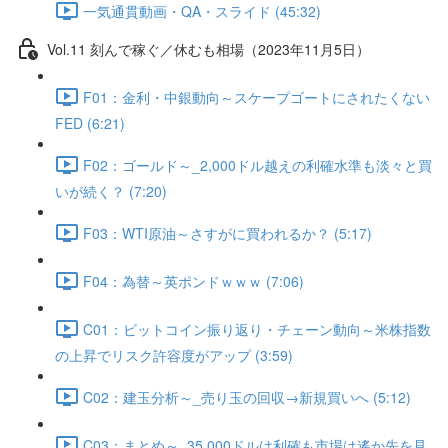
一気通貫動画・QA・スライド (45:32)
Vol.11 刻んで稼ぐ／休むも相場（2023年11月5日）
F01：金利・中銀動向～スケープゴートにされたくない
FED (6:21)
F02：ゴールド～_2,000ドル越えの利確水準も淡々と買
いが続く？ (7:20)
F03：WTI原油～さすがに買われるか？ (5:17)
F04：為替～英ポンドｗｗｗ (7:06)
C01：ビットコイン振り返り・チェーン動向～米株指数
の上昇でリスク許容度がアップ (3:59)
C02：建玉分析～_売り玉の回収→新規買いへ (5:12)
C03：まとめ～_35,000ドルは利確も市場は遙か先を見