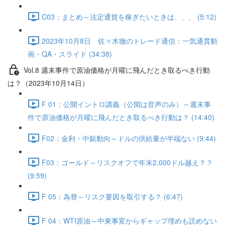
C03：まとめ～法定通貨を稼ぎたいときは、、、 (5:12)
2023年10月8日 佐々木徹のトレード通信：一気通貫動
画・QA・スライド (34:38)
Vol.8 週末事件で原油価格が月曜に飛んだとき取るべき行動
は？（2023年10月14日）
F 01：公開イントロ講義（公開は音声のみ）～週末事
件で原油価格が月曜に飛んだとき取るべき行動は？ (14:40)
F02：金利・中銀動向～ドルの供給量が半端ない (9:44)
F03：ゴールド～リスクオフで年末2,000ドル越え？？
(9:59)
F 05：為替～リスク要因を取引する？ (6:47)
F 04：WTI原油～中東事変からギャップ埋めも読めない