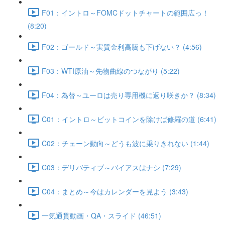
F01：イントロ～FOMCドットチャートの範囲広っ！
(8:20)
F02：ゴールド～実質金利高騰も下げない？ (4:56)
F03：WTI原油～先物曲線のつながり (5:22)
F04：為替～ユーロは売り専用機に返り咲きか？ (8:34)
C01：イントロ～ビットコインを除けば修羅の道 (6:41)
C02：チェーン動向～どうも波に乗りきれない (1:44)
C03：デリバティブ～バイアスはナシ (7:29)
C04：まとめ～今はカレンダーを見よう (3:43)
一気通貫動画・QA・スライド (46:51)