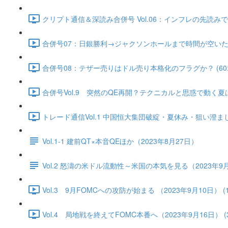
クリプト通信＆深読み合併号 Vol.06：インフレの先読みで実
合併号07：日銀勝利→ジャクソンホールまで時間が空いた（202
合併号08：テザー売りはドル売り本格化のフラグか？ (60:2
合併号Vol.9 突然のQE再開？テクニカルと思惑で動く夏はス
トレード通信Vol.1 中国恒⼤集団破綻・夏休み・狙い澄ました売
Vol.1-1 建前QT×本音QEほか（2023年8月27日）
Vol.2 怒濤の米ドル流動性～米国の本気を見る（2023年9
Vol.3 9月FOMCへの攻防が始まる （2023年9月10日） (17
Vol.4 局地戦を終えてFOMC本番へ（2023年9月16日） (36