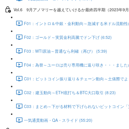
Vol.6 9⽉アノマリーを越えていけるか最終四半期（2023年9月
F01：イントロ＆中銀・金利動向～急減する米ドル流動性の行方
F02：ゴールド～実質金利高騰でドン下げ (6:52)
F03：WTI原油～普通なら利確（再び） (5:39)
F04：為替～ユーロは売り専用機に返り咲き・・・ましたか？ 
C01：ビットコイン振り返り＆チェーン動向～土俵際でよく粘
C02：建玉動向～ETH底打ち＆BTC大口取引 (8:23)
C03：まとめ～下がる材料で下げられないビットコイン「買う
一気通貫動画・QA・スライド (55:20)