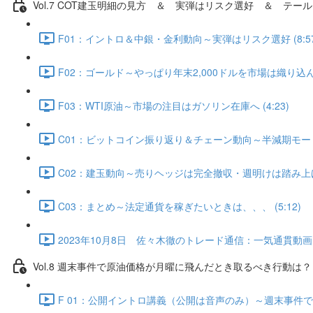
Vol.7 COT建⽟明細の⾒⽅ ＆ 実弾はリスク選好 ＆ テール
F01：イントロ＆中銀・金利動向～実弾はリスク選好 (8:57
F02：ゴールド～やっぱり年末2,000ドルを市場は織り込んでい
F03：WTI原油～市場の注目はガソリン在庫へ (4:23)
C01：ビットコイン振り返り＆チェーン動向～半減期モード入
C02：建玉動向～売りヘッジは完全撤収・週明けは踏み上げ発生
C03：まとめ～法定通貨を稼ぎたいときは、、、 (5:12)
2023年10月8日 佐々木徹のトレード通信：一気通貫動画・Q
Vol.8 週末事件で原油価格が月曜に飛んだとき取るべき行動は？（
F 01：公開イントロ講義（公開は音声のみ）～週末事件で原