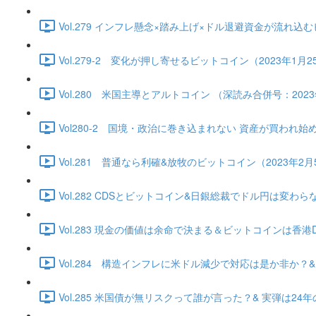
Vol.279 インフレ懸念×踏み上げ×ドル退避資金が流れ込むビッ
Vol.279-2 変化が押し寄せるビットコイン（2023年1月25日
Vol.280 米国主導とアルトコイン （深読み合併号：2023年1
Vol280-2 国境・政治に巻き込まれない 資産が買われ始める（2
Vol.281 普通なら利確&放牧のビットコイン（2023年2月5日）
Vol.282 CDSとビットコイン&日銀総裁でドル円は変わらない（
Vol.283 現金の価値は余命で決まる＆ビットコインは香港DE独
Vol.284 構造インフレに米ドル減少で対応は是か非か？&ビッ
Vol.285 米国債が無リスクって誰が言った？& 実弾は24年の