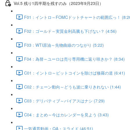
Vol.5 残り1四半期を残すのみ（2023年9月23日）
F01：イントロ～FOMCドットチャートの範囲広っ！ (8:20
F02：ゴールド～実質金利高騰も下げない？ (4:56)
F03：WTI原油～先物曲線のつながり (5:22)
F04：為替～ユーロは売り専用機に返り咲きか？ (8:34)
C01：イントロ～ビットコインを除けば修羅の道 (6:41)
C02：チェーン動向～どうも波に乗りきれない (1:44)
C03：デリバティブ～バイアスはナシ (7:29)
C04：まとめ～今はカレンダーを見よう (3:43)
一気通貫動画・QA・スライド (46:51)