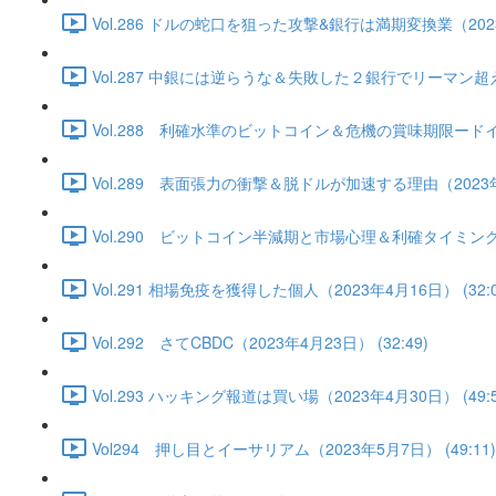
Vol.286 ドルの蛇口を狙った攻撃&銀行は満期変換業（2023年
Vol.287 中銀には逆らうな＆失敗した２銀行でリーマン超え
Vol.288 利確水準のビットコイン＆危機の賞味期限ードイツ
Vol.289 表面張力の衝撃＆脱ドルが加速する理由（2023年4月
Vol.290 ビットコイン半減期と市場心理＆利確タイミングは
Vol.291 相場免疫を獲得した個人（2023年4月16日） (32:0
Vol.292 さてCBDC（2023年4月23日） (32:49)
Vol.293 ハッキング報道は買い場（2023年4月30日） (49:5
Vol294 押し目とイーサリアム（2023年5月7日） (49:11)