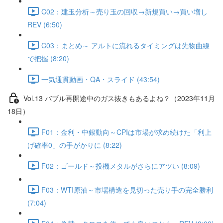
C02：建玉分析～売り玉の回収→新規買い→買い増し
REV (6:50)
C03：まとめ～ アルトに流れるタイミングは先物曲線
で把握 (8:20)
一気通貫動画・QA・スライド (43:54)
Vol.13 バブル再開途中のガス抜きもあるよね？（2023年11月
18日）
F01：金利・中銀動向～CPIは市場が求め続けた「利上
げ確率0」の手がかりに (8:22)
F02：ゴールド～投機メタルがさらにアツい (8:09)
F03：WTI原油～市場構造を見切った売り手の完全勝利
(7:04)