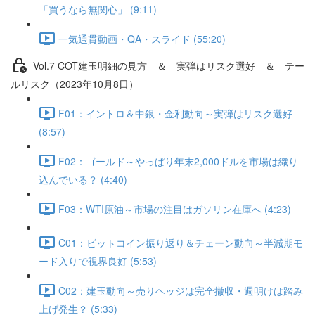
「買うなら無関心」 (9:11)
一気通貫動画・QA・スライド (55:20)
Vol.7 COT建⽟明細の⾒⽅ ＆ 実弾はリスク選好 ＆ テー
ルリスク（2023年10月8日）
F01：イントロ＆中銀・金利動向～実弾はリスク選好
(8:57)
F02：ゴールド～やっぱり年末2,000ドルを市場は織り
込んでいる？ (4:40)
F03：WTI原油～市場の注目はガソリン在庫へ (4:23)
C01：ビットコイン振り返り＆チェーン動向～半減期モ
ード入りで視界良好 (5:53)
C02：建玉動向～売りヘッジは完全撤収・週明けは踏み
上げ発生？ (5:33)