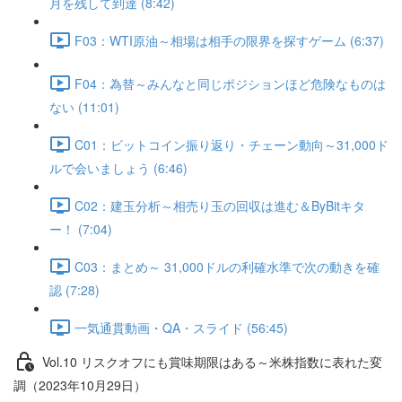
月を残して到達 (8:42)
F03：WTI原油～相場は相手の限界を探すゲーム (6:37)
F04：為替～みんなと同じポジションほど危険なものは
ない (11:01)
C01：ビットコイン振り返り・チェーン動向～31,000ド
ルで会いましょう (6:46)
C02：建玉分析～相売り玉の回収は進む＆ByBitキタ
ー！ (7:04)
C03：まとめ～ 31,000ドルの利確水準で次の動きを確
認 (7:28)
一気通貫動画・QA・スライド (56:45)
Vol.10 リスクオフにも賞味期限はある～米株指数に表れた変
調（2023年10月29日）