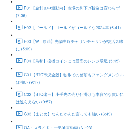
F01【金利＆中銀動向】市場の利下げ折込は変わらず
(7:06)
F02【ゴールド】ゴールドがゴールドな2024年 (6:41)
F03【WTI原油】先物曲線チャリンチャリンが復活気味
に (5:09)
F04【為替】投機コインには最高のレンジ環境 (5:45)
C01【BTC市況全般】独歩での登頂もファンダメンタル
は強い (9:17)
C02【BTC建玉】小手先の売り仕掛けも本質的な買いに
は逆らえない (9:57)
C03【まとめ】なんだかんだ言っても強い (6:49)
QA・スライド・一気通貫動画 (61:23)