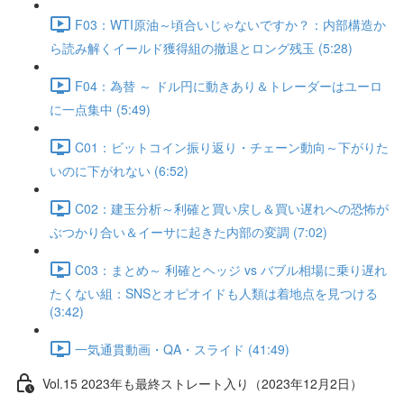
F03：WTI原油～頃合いじゃないですか？：内部構造か
ら読み解くイールド獲得組の撤退とロング残玉 (5:28)
F04：為替 ～ ドル円に動きあり＆トレーダーはユーロ
に一点集中 (5:49)
C01：ビットコイン振り返り・チェーン動向～下がりた
いのに下がれない (6:52)
C02：建玉分析～利確と買い戻し＆買い遅れへの恐怖が
ぶつかり合い＆イーサに起きた内部の変調 (7:02)
C03：まとめ～ 利確とヘッジ vs バブル相場に乗り遅れ
たくない組：SNSとオピオイドも人類は着地点を見つける
(3:42)
一気通貫動画・QA・スライド (41:49)
Vol.15 2023年も最終ストレート入り（2023年12月2日）