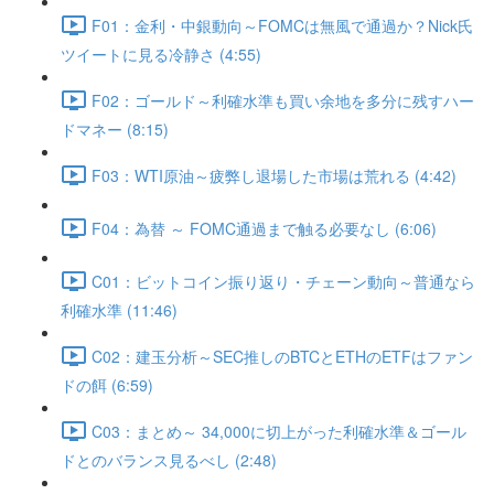
F01：金利・中銀動向～FOMCは無風で通過か？Nick氏
ツイートに見る冷静さ (4:55)
F02：ゴールド～利確水準も買い余地を多分に残すハー
ドマネー (8:15)
F03：WTI原油～疲弊し退場した市場は荒れる (4:42)
F04：為替 ～ FOMC通過まで触る必要なし (6:06)
C01：ビットコイン振り返り・チェーン動向～普通なら
利確水準 (11:46)
C02：建玉分析～SEC推しのBTCとETHのETFはファン
ドの餌 (6:59)
C03：まとめ～ 34,000に切上がった利確水準＆ゴール
ドとのバランス見るべし (2:48)