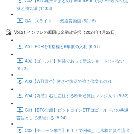
C03【BTC建玉＆まとめ】MatrixPortで買い仕込み/否定
派と強気派 (14:08)
QA・スライド・一気通貫動画 (52:15)
Vol.21 インフレの原因は金融政策択（2024年1月22日）
A01_PCE物価指標と5年債の入札 (9:01)
A02【ゴールド】利確であって新規ショートじゃない
(9:13)
A03【WTI原油】逆ざや復活で強さ倍増 (5:17)
A04【為替】右往左往する欧州通貨はレンジ入り (5:32)
C01【BTC全般】ビットコインETFはゴールドとの共通
言語として機能する (8:24)
C02【チェーン動向】ＥＴＦで利確_→_米株に資金流出