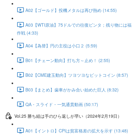
A02【ゴールド】投機メタルは再び熱め (14:55)
A03【WTI原油】75ドルでの往復ビンタ；残り物には福
作戦 (4:33)
A04【為替】円の主役は小口２ (5:59)
B01【チェーン動向】打ち方～止め！ (2:55)
B02【CME建玉動向】ツヨツヨなビットコイン (8:57)
B03【まとめ】歯車がかみ合い始めた巨人 (8:32)
QA・スライド・一気通貫動画 (50:17)
Vol.25 勝ち組は手のひら返しが早い（2024年2月19日）
A01【イントロ】CPIは貧富格差の拡大を示す (13:48)