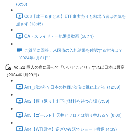
(6:58)
C03【建玉＆まとめ】ETF事実売りも相場巧者は強気を
崩さず (13:45)
QA・スライド・一気通貫動画 (58:11)
ご質問に回答；米国債の入札結果を確認する方法は？
（2024年1月21日）
Vol.22 巨人の肩に乗って「いいとこどり」すれば日本は最高
（2024年1月29日）
A01_想定外？日本の物価が5倍に跳ね上がる (12:39)
A02【振り返り】利下げ材料を待つ市場 (7:39)
A03【ゴールド】天井とフロアは切り替わる？ (8:00)
A04【WTI原油】逆ざや復活でショート撤退 (4:39)