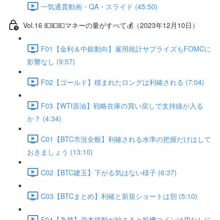
一気通貫動画・QA・スライド (45:50)
Vol.16 💶💶💶マネーの量がすべて💰（2023年12月10日）
F01【金利＆中銀動向】雇用統計サプライズもFOMCに
影響なし (9:57)
F02【ゴールド】積まれたロングは利確される (7:04)
F03【WTI原油】戦略在庫の買い戻しで支持線が入る
か？ (4:34)
C01【BTC市況全般】利確される水準の把握だけはして
おきましょう (13:10)
C02【BTC建玉】下がる気はない様子 (6:37)
C03【BTCまとめ】利確と新規ショートは別 (5:10)
F04【為替】資本移動が始まると投機コインは用なしに