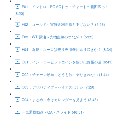
F01：イントロ～FOMCドットチャートの範囲広っ！
(8:20)
F02：ゴールド～実質金利高騰も下げない？ (4:56)
F03：WTI原油～先物曲線のつながり (5:22)
F04：為替～ユーロは売り専用機に返り咲きか？ (8:34)
C01：イントロ～ビットコインを除けば修羅の道 (6:41)
C02：チェーン動向～どうも波に乗りきれない (1:44)
C03：デリバティブ～バイアスはナシ (7:29)
C04：まとめ～今はカレンダーを見よう (3:43)
一気通貫動画・QA・スライド (46:51)