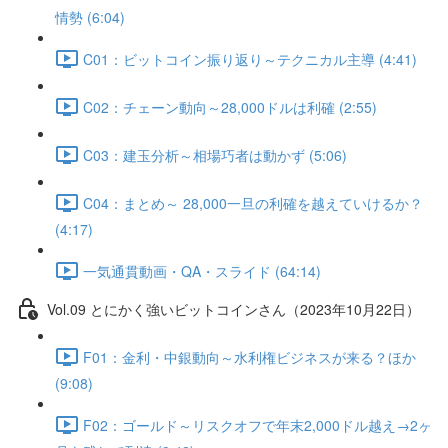
情勢 (6:04)
C01：ビットコイン振り返り～テクニカル主導 (4:41)
C02：チェーン動向～28,000ドルは利確 (2:55)
C03：建玉分析～相場巧者は動かず (5:06)
C04：まとめ～ 28,000一旦の利確を越えていけるか？
(4:17)
一気通貫動画・QA・スライド (64:14)
Vol.09 とにかく強いビットコインさん（2023年10月22日）
F01：金利・中銀動向～水利権ビジネスが来る？ほか
(9:08)
F02：ゴールド～リスクオフで年末2,000ドル越え→2ヶ