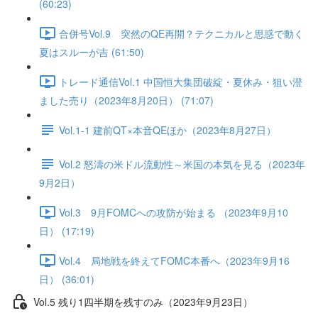
(60:23)
合併号Vol.9 突然のQE再開？テクニカルと思惑で動く
夏はスルーが吉 (61:50)
トレード通信Vol.1 中国恒⼤集団破綻・夏休み・狙い澄
ました売り（2023年8月20日） (71:07)
Vol.1-1 建前QT×本音QEほか（2023年8月27日）
Vol.2 怒濤の米ドル流動性～米国の本気を見る（2023年
9月2日）
Vol.3 9月FOMCへの攻防が始まる （2023年9月10
日） (17:19)
Vol.4 局地戦を終えてFOMC本番へ（2023年9月16
日） (36:01)
Vol.5 残り1四半期を残すのみ（2023年9月23日）