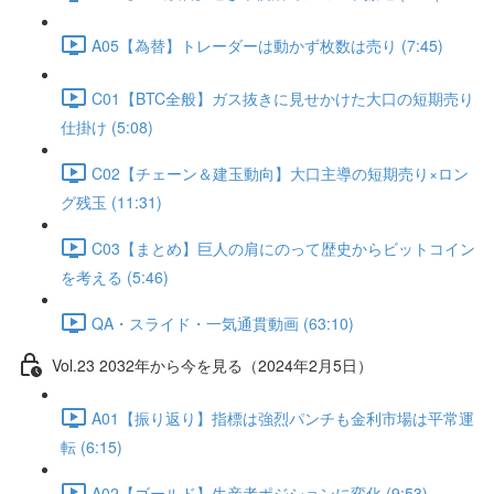
A05【為替】トレーダーは動かず枚数は売り (7:45)
C01【BTC全般】ガス抜きに見せかけた大口の短期売り
仕掛け (5:08)
C02【チェーン＆建玉動向】大口主導の短期売り×ロン
グ残玉 (11:31)
C03【まとめ】巨人の肩にのって歴史からビットコイン
を考える (5:46)
QA・スライド・一気通貫動画 (63:10)
Vol.23 2032年から今を見る（2024年2月5日）
A01【振り返り】指標は強烈パンチも金利市場は平常運
転 (6:15)
A02【ゴールド】生産者ポジションに変化 (9:53)