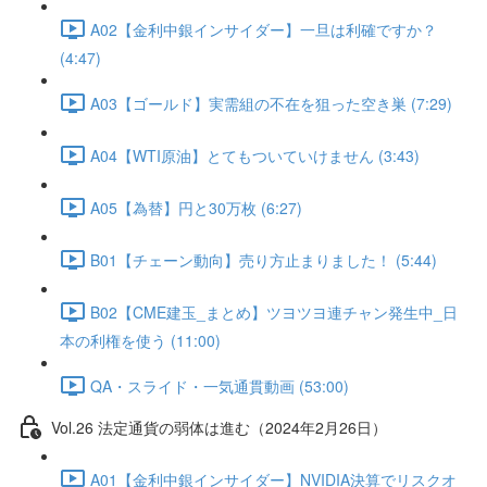
A02【金利中銀インサイダー】一旦は利確ですか？
(4:47)
A03【ゴールド】実需組の不在を狙った空き巣 (7:29)
A04【WTI原油】とてもついていけません (3:43)
A05【為替】円と30万枚 (6:27)
B01【チェーン動向】売り方止まりました！ (5:44)
B02【CME建玉_まとめ】ツヨツヨ連チャン発生中_日
本の利権を使う (11:00)
QA・スライド・一気通貫動画 (53:00)
Vol.26 法定通貨の弱体は進む（2024年2月26日）
A01【金利中銀インサイダー】NVIDIA決算でリスクオ