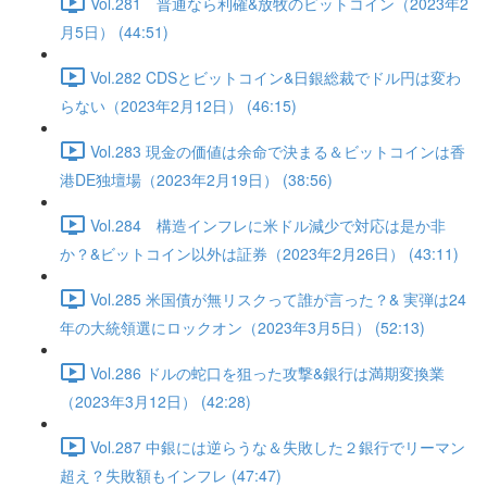
Vol.281 普通なら利確&放牧のビットコイン（2023年2
月5日） (44:51)
Vol.282 CDSとビットコイン&日銀総裁でドル円は変わ
らない（2023年2月12日） (46:15)
Vol.283 現金の価値は余命で決まる＆ビットコインは香
港DE独壇場（2023年2月19日） (38:56)
Vol.284 構造インフレに米ドル減少で対応は是か非
か？&ビットコイン以外は証券（2023年2月26日） (43:11)
Vol.285 米国債が無リスクって誰が言った？& 実弾は24
年の大統領選にロックオン（2023年3月5日） (52:13)
Vol.286 ドルの蛇口を狙った攻撃&銀行は満期変換業
（2023年3月12日） (42:28)
Vol.287 中銀には逆らうな＆失敗した２銀行でリーマン
超え？失敗額もインフレ (47:47)