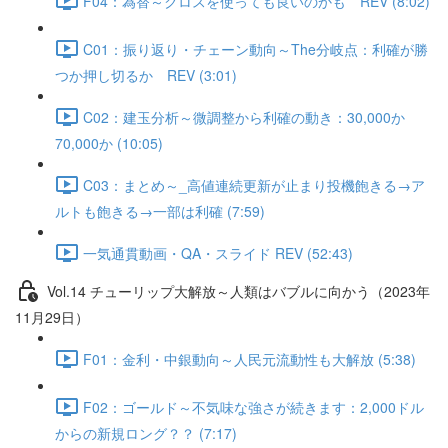
F04：為替～クロスを使っても良いのかも REV (8:02)
C01：振り返り・チェーン動向～The分岐点：利確が勝
つか押し切るか REV (3:01)
C02：建玉分析～微調整から利確の動き：30,000か
70,000か (10:05)
C03：まとめ～_高値連続更新が止まり投機飽きる→ア
ルトも飽きる→一部は利確 (7:59)
一気通貫動画・QA・スライド REV (52:43)
Vol.14 チューリップ大解放～人類はバブルに向かう（2023年
11月29日）
F01：金利・中銀動向～人民元流動性も大解放 (5:38)
F02：ゴールド～不気味な強さが続きます：2,000ドル
からの新規ロング？？ (7:17)