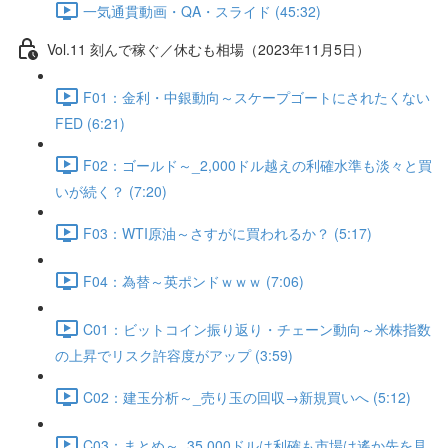
一気通貫動画・QA・スライド (45:32)
Vol.11 刻んで稼ぐ／休むも相場（2023年11月5日）
F01：金利・中銀動向～スケープゴートにされたくない
FED (6:21)
F02：ゴールド～_2,000ドル越えの利確水準も淡々と買
いが続く？ (7:20)
F03：WTI原油～さすがに買われるか？ (5:17)
F04：為替～英ポンドｗｗｗ (7:06)
C01：ビットコイン振り返り・チェーン動向～米株指数
の上昇でリスク許容度がアップ (3:59)
C02：建玉分析～_売り玉の回収→新規買いへ (5:12)
C03：まとめ～_35,000ドルは利確も市場は遙か先を見