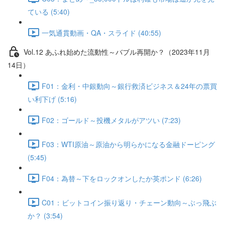
ている (5:40)
一気通貫動画・QA・スライド (40:55)
Vol.12 あふれ始めた流動性～バブル再開か？（2023年11月
14日）
F01：金利・中銀動向～銀行救済ビジネス＆24年の票買
い利下げ (5:16)
F02：ゴールド～投機メタルがアツい (7:23)
F03：WTI原油～原油から明らかになる金融ドーピング
(5:45)
F04：為替～下をロックオンしたか英ポンド (6:26)
C01：ビットコイン振り返り・チェーン動向～ぶっ飛ぶ
か？ (3:54)