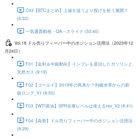
C03【BTCまとめ】上値を追うより投げを拾う展開？
(6:32)
一気通貫動画・QA・スライド (53:40)
Vol.18 ドル売りフィーバー中のポジション活用法（2023年12
月24日）
F01【金利＆中銀動向】インフレを退治したガソリンと
天然ガス (9:19)
F02【ゴールド】2019年の再来か？利確水準からの新
規ロング_V1 (8:50)
F03【WTI原油】SPR在庫レベルは使えるrev_V2 (8:41)
F04【為替】ドル売りフィーバー中のポジション活用法
(8:29)