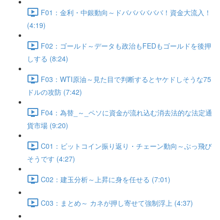
F01：金利・中銀動向～ドババババババ！資金大流入！
(4:19)
F02：ゴールド～データも政治もFEDもゴールドを後押
しする (8:24)
F03：WTI原油～見た目で判断するとヤケドしそうな75
ドルの攻防 (7:42)
F04：為替_～_ペソに資金が流れ込む消去法的な法定通
貨市場 (9:20)
C01：ビットコイン振り返り・チェーン動向～ぶっ飛び
そうです (4:27)
C02：建玉分析～上昇に身を任せる (7:01)
C03：まとめ～ カネが押し寄せて強制浮上 (4:37)