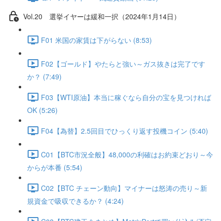
Vol.20 選挙イヤーは緩和一択（2024年1月14日）
F01 米国の家賃は下がらない (8:53)
F02【ゴールド】やたらと強い～ガス抜きは完了です
か？ (7:49)
F03【WTI原油】本当に稼ぐなら自分の宝を見つければ
OK (5:26)
F04【為替】2.5回目でひっくり返す投機コイン (5:40)
C01【BTC市況全般】48,000の利確はお約束どおり～今
からが本番 (5:54)
C02【BTC チェーン動向】マイナーは怒涛の売り～新
規資金で吸収できるか？ (4:24)