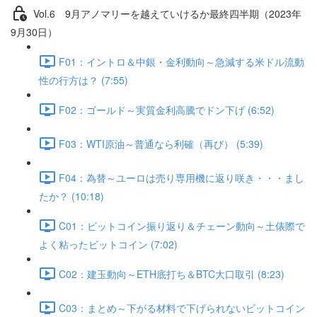
Vol.6 9⽉アノマリーを越えていけるか最終四半期（2023年
9月30日）
F01：イントロ＆中銀・金利動向～急減する米ドル流動
性の行方は？ (7:55)
F02：ゴールド～実質金利高騰でドン下げ (6:52)
F03：WTI原油～普通なら利確（再び） (5:39)
F04：為替～ユーロは売り専用機に返り咲き・・・まし
たか？ (10:18)
C01：ビットコイン振り返り＆チェーン動向～土俵際で
よく粘ったビットコイン (7:02)
C02：建玉動向～ETH底打ち＆BTC大口取引 (8:23)
C03：まとめ～下がる材料で下げられないビットコイン