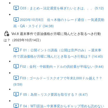
C03：まとめ～法定通貨を稼ぎたいときは、、、 (5:12)
2023年10月8日 佐々木徹のトレード通信：一気通貫動
画・QA・スライド (34:38)
Vol.8 週末事件で原油価格が月曜に飛んだとき取るべき行動
は？（2023年10月14日）
F 01：公開イントロ講義（公開は音声のみ）～週末事
件で原油価格が月曜に飛んだとき取るべき行動は？ (14:40)
F02：金利・中銀動向～ドルの供給量が半端ない (9:44)
F03：ゴールド～リスクオフで年末2,000ドル越え？？
(9:59)
F 05：為替～リスク要因を取引する？ (6:47)
F 04：WTI原油～中東事変からギャップ埋めも読めない