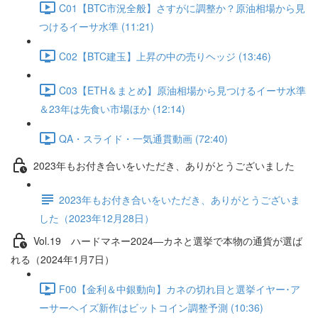
C01【BTC市況全般】さすがに調整か？原油相場から見
つけるイーサ水準 (11:21)
C02【BTC建玉】上昇の中の売りヘッジ (13:46)
C03【ETH＆まとめ】原油相場から見つけるイーサ水準
＆23年は先食い市場ほか (12:14)
QA・スライド・一気通貫動画 (72:40)
2023年もお付き合いをいただき、ありがとうございました
2023年もお付き合いをいただき、ありがとうございま
した（2023年12月28日）
Vol.19 ハードマネー2024―カネと選挙で本物の通貨が選ば
れる（2024年1月7日）
F00【金利＆中銀動向】カネの切れ目と選挙イヤー･ア
ーサーヘイズ新作はビットコイン調整予測 (10:36)