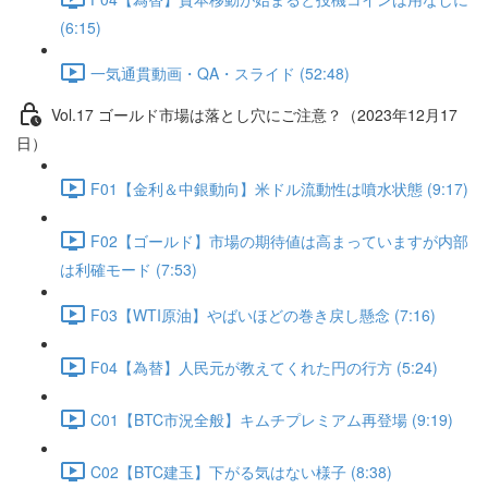
(6:15)
一気通貫動画・QA・スライド (52:48)
Vol.17 ゴールド市場は落とし穴にご注意？（2023年12月17
日）
F01【金利＆中銀動向】米ドル流動性は噴水状態 (9:17)
F02【ゴールド】市場の期待値は高まっていますが内部
は利確モード (7:53)
F03【WTI原油】やばいほどの巻き戻し懸念 (7:16)
F04【為替】人民元が教えてくれた円の行方 (5:24)
C01【BTC市況全般】キムチプレミアム再登場 (9:19)
C02【BTC建玉】下がる気はない様子 (8:38)