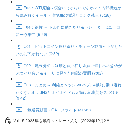
F03：WTI原油～頃合いじゃないですか？：内部構造か
ら読み解くイールド獲得組の撤退とロング残玉 (5:28)
F04：為替 ～ ドル円に動きあり＆トレーダーはユーロ
に一点集中 (5:49)
C01：ビットコイン振り返り・チェーン動向～下がりた
いのに下がれない (6:52)
C02：建玉分析～利確と買い戻し＆買い遅れへの恐怖が
ぶつかり合い＆イーサに起きた内部の変調 (7:02)
C03：まとめ～ 利確とヘッジ vs バブル相場に乗り遅れ
たくない組：SNSとオピオイドも人類は着地点を見つける
(3:42)
一気通貫動画・QA・スライド (41:49)
Vol.15 2023年も最終ストレート入り（2023年12月2日）