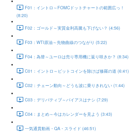
F01：イントロ～FOMCドットチャートの範囲広っ！
(8:20)
F02：ゴールド～実質金利高騰も下げない？ (4:56)
F03：WTI原油～先物曲線のつながり (5:22)
F04：為替～ユーロは売り専用機に返り咲きか？ (8:34)
C01：イントロ～ビットコインを除けば修羅の道 (6:41)
C02：チェーン動向～どうも波に乗りきれない (1:44)
C03：デリバティブ～バイアスはナシ (7:29)
C04：まとめ～今はカレンダーを見よう (3:43)
一気通貫動画・QA・スライド (46:51)