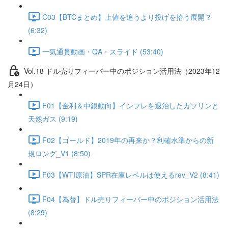
C03【BTCまとめ】上値を追うより投げを拾う展開？
(6:32)
一気通貫動画・QA・スライド (53:40)
Vol.18 ドル売りフィーバー中のポジション活用法（2023年12
月24日）
F01【金利＆中銀動向】インフレを退治したガソリンと
天然ガス (9:19)
F02【ゴールド】2019年の再来か？利確水準からの新
規ロング_V1 (8:50)
F03【WTI原油】SPR在庫レベルは使えるrev_V2 (8:41)
F04【為替】ドル売りフィーバー中のポジション活用法
(8:29)