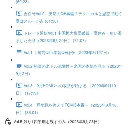
(60:23)
合併号Vol.9 突然のQE再開？テクニカルと思惑で動く
夏はスルーが吉 (61:50)
トレード通信Vol.1 中国恒⼤集団破綻・夏休み・狙い澄
ました売り（2023年8月20日） (71:07)
Vol.1-1 建前QT×本音QEほか（2023年8月27日）
Vol.2 怒濤の米ドル流動性～米国の本気を見る（2023年
9月2日）
Vol.3 9月FOMCへの攻防が始まる （2023年9月10
日） (17:19)
Vol.4 局地戦を終えてFOMC本番へ（2023年9月16
日） (36:01)
Vol.5 残り1四半期を残すのみ（2023年9月23日）