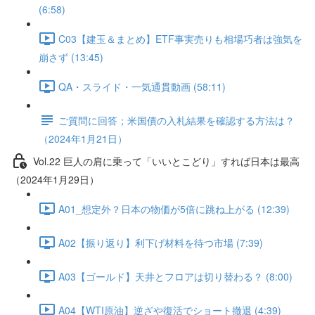
(6:58)
C03【建玉＆まとめ】ETF事実売りも相場巧者は強気を
崩さず (13:45)
QA・スライド・一気通貫動画 (58:11)
ご質問に回答；米国債の入札結果を確認する方法は？
（2024年1月21日）
Vol.22 巨人の肩に乗って「いいとこどり」すれば日本は最高
（2024年1月29日）
A01_想定外？日本の物価が5倍に跳ね上がる (12:39)
A02【振り返り】利下げ材料を待つ市場 (7:39)
A03【ゴールド】天井とフロアは切り替わる？ (8:00)
A04【WTI原油】逆ざや復活でショート撤退 (4:39)