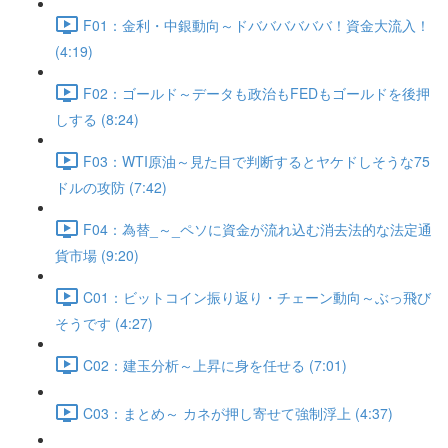
F01：金利・中銀動向～ドババババババ！資金大流入！
(4:19)
F02：ゴールド～データも政治もFEDもゴールドを後押
しする (8:24)
F03：WTI原油～見た目で判断するとヤケドしそうな75
ドルの攻防 (7:42)
F04：為替_～_ペソに資金が流れ込む消去法的な法定通
貨市場 (9:20)
C01：ビットコイン振り返り・チェーン動向～ぶっ飛び
そうです (4:27)
C02：建玉分析～上昇に身を任せる (7:01)
C03：まとめ～ カネが押し寄せて強制浮上 (4:37)