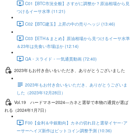
C01【BTC市況全般】さすがに調整か？原油相場から見
つけるイーサ水準 (11:21)
C02【BTC建玉】上昇の中の売りヘッジ (13:46)
C03【ETH＆まとめ】原油相場から見つけるイーサ水準
＆23年は先食い市場ほか (12:14)
QA・スライド・一気通貫動画 (72:40)
2023年もお付き合いをいただき、ありがとうございました
2023年もお付き合いをいただき、ありがとうございま
した（2023年12月28日）
Vol.19 ハードマネー2024―カネと選挙で本物の通貨が選ば
れる（2024年1月7日）
F00【金利＆中銀動向】カネの切れ目と選挙イヤー･ア
ーサーヘイズ新作はビットコイン調整予測 (10:36)