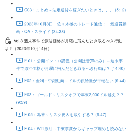
C03：まとめ～法定通貨を稼ぎたいときは、、、 (5:12)
2023年10月8日 佐々木徹のトレード通信：一気通貫動
画・QA・スライド (34:38)
Vol.8 週末事件で原油価格が月曜に飛んだとき取るべき行動
は？（2023年10月14日）
F 01：公開イントロ講義（公開は音声のみ）～週末事
件で原油価格が月曜に飛んだとき取るべき行動は？ (14:40)
F02：金利・中銀動向～ドルの供給量が半端ない (9:44)
F03：ゴールド～リスクオフで年末2,000ドル越え？？
(9:59)
F 05：為替～リスク要因を取引する？ (6:47)
F 04：WTI原油～中東事変からギャップ埋めも読めない