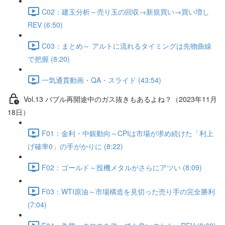
C02：建玉分析～売り玉の回収→新規買い→買い増し
REV (6:50)
C03：まとめ～ アルトに流れるタイミングは先物曲線
で把握 (8:20)
一気通貫動画・QA・スライド (43:54)
Vol.13 バブル再開途中のガス抜きもあるよね？（2023年11月
18日）
F01：金利・中銀動向～CPIは市場が求め続けた「利上
げ確率0」の手がかりに (8:22)
F02：ゴールド～投機メタルがさらにアツい (8:09)
F03：WTI原油～市場構造を見切った売り手の完全勝利
(7:04)