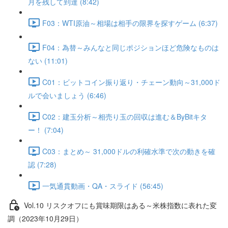
月を残して到達 (8:42)
F03：WTI原油～相場は相手の限界を探すゲーム (6:37)
F04：為替～みんなと同じポジションほど危険なものは
ない (11:01)
C01：ビットコイン振り返り・チェーン動向～31,000ド
ルで会いましょう (6:46)
C02：建玉分析～相売り玉の回収は進む＆ByBitキタ
ー！ (7:04)
C03：まとめ～ 31,000ドルの利確水準で次の動きを確
認 (7:28)
一気通貫動画・QA・スライド (56:45)
Vol.10 リスクオフにも賞味期限はある～米株指数に表れた変
調（2023年10月29日）