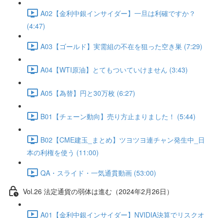
A02【金利中銀インサイダー】一旦は利確ですか？
(4:47)
A03【ゴールド】実需組の不在を狙った空き巣 (7:29)
A04【WTI原油】とてもついていけません (3:43)
A05【為替】円と30万枚 (6:27)
B01【チェーン動向】売り方止まりました！ (5:44)
B02【CME建玉_まとめ】ツヨツヨ連チャン発生中_日
本の利権を使う (11:00)
QA・スライド・一気通貫動画 (53:00)
Vol.26 法定通貨の弱体は進む（2024年2月26日）
A01【金利中銀インサイダー】NVIDIA決算でリスクオ