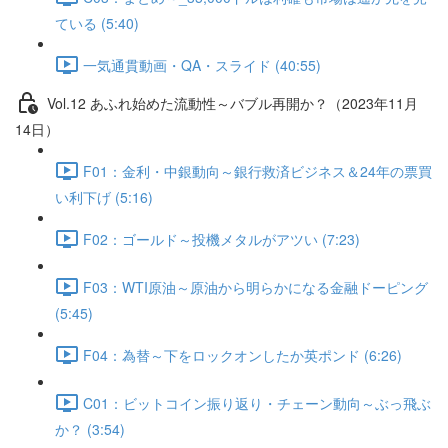
ている (5:40)
一気通貫動画・QA・スライド (40:55)
Vol.12 あふれ始めた流動性～バブル再開か？（2023年11月
14日）
F01：金利・中銀動向～銀行救済ビジネス＆24年の票買
い利下げ (5:16)
F02：ゴールド～投機メタルがアツい (7:23)
F03：WTI原油～原油から明らかになる金融ドーピング
(5:45)
F04：為替～下をロックオンしたか英ポンド (6:26)
C01：ビットコイン振り返り・チェーン動向～ぶっ飛ぶ
か？ (3:54)