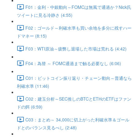
F01：金利・中銀動向～FOMCは無風で通過か？Nick氏
ツイートに見る冷静さ (4:55)
F02：ゴールド～利確水準も買い余地を多分に残すハー
ドマネー (8:15)
F03：WTI原油～疲弊し退場した市場は荒れる (4:42)
F04：為替 ～ FOMC通過まで触る必要なし (6:06)
C01：ビットコイン振り返り・チェーン動向～普通なら
利確水準 (11:46)
C02：建玉分析～SEC推しのBTCとETHのETFはファン
ドの餌 (6:59)
C03：まとめ～ 34,000に切上がった利確水準＆ゴール
ドとのバランス見るべし (2:48)