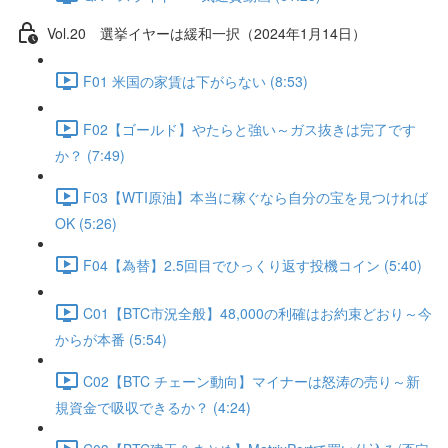
Vol.20 選挙イヤーは緩和一択（2024年1月14日）
F01 米国の家賃は下がらない (8:53)
F02【ゴールド】やたらと強い～ガス抜きは完了です
か？ (7:49)
F03【WTI原油】本当に稼ぐなら自分の宝を見つければ
OK (5:26)
F04【為替】2.5回目でひっくり返す投機コイン (5:40)
C01【BTC市況全般】48,000の利確はお約束どおり～今
からが本番 (5:54)
C02【BTC チェーン動向】マイナーは怒涛の売り～新
規資金で吸収できるか？ (4:24)