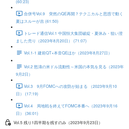
(60:23)
合併号Vol.9 突然のQE再開？テクニカルと思惑で動く
夏はスルーが吉 (61:50)
トレード通信Vol.1 中国恒⼤集団破綻・夏休み・狙い澄
ました売り（2023年8月20日） (71:07)
Vol.1-1 建前QT×本音QEほか（2023年8月27日）
Vol.2 怒濤の米ドル流動性～米国の本気を見る（2023年
9月2日）
Vol.3 9月FOMCへの攻防が始まる （2023年9月10
日） (17:19)
Vol.4 局地戦を終えてFOMC本番へ（2023年9月16
日） (36:01)
Vol.5 残り1四半期を残すのみ（2023年9月23日）