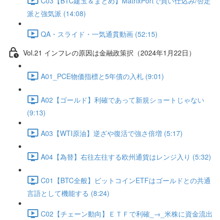
C03【BTC建玉＆まとめ】MatrixPortで買い仕込み/否定
派と強気派 (14:08)
QA・スライド・一気通貫動画 (52:15)
Vol.21 インフレの原因は金融政策択（2024年1月22日）
A01_PCE物価指標と5年債の入札 (9:01)
A02【ゴールド】利確であって新規ショートじゃない
(9:13)
A03【WTI原油】逆ざや復活で強さ倍増 (5:17)
A04【為替】右往左往する欧州通貨はレンジ入り (5:32)
C01【BTC全般】ビットコインETFはゴールドとの共通
言語として機能する (8:24)
C02【チェーン動向】ＥＴＦで利確_→_米株に資金流出