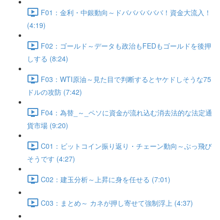
F01：金利・中銀動向～ドババババババ！資金大流入！
(4:19)
F02：ゴールド～データも政治もFEDもゴールドを後押
しする (8:24)
F03：WTI原油～見た目で判断するとヤケドしそうな75
ドルの攻防 (7:42)
F04：為替_～_ペソに資金が流れ込む消去法的な法定通
貨市場 (9:20)
C01：ビットコイン振り返り・チェーン動向～ぶっ飛び
そうです (4:27)
C02：建玉分析～上昇に身を任せる (7:01)
C03：まとめ～ カネが押し寄せて強制浮上 (4:37)