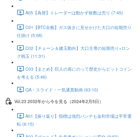
A05【為替】トレーダーは動かず枚数は売り (7:45)
C01【BTC全般】ガス抜きに見せかけた大口の短期売り
仕掛け (5:08)
C02【チェーン＆建玉動向】大口主導の短期売り×ロン
グ残玉 (11:31)
C03【まとめ】巨人の肩にのって歴史からビットコイン
を考える (5:46)
QA・スライド・一気通貫動画 (63:10)
Vol.23 2032年から今を見る（2024年2月5日）
A01【振り返り】指標は強烈パンチも金利市場は平常運
転 (6:15)
A02【ゴールド】生産者ポジションに変化 (9:53)