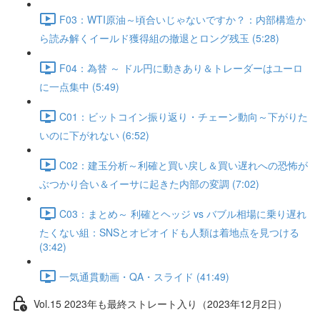
F03：WTI原油～頃合いじゃないですか？：内部構造か
ら読み解くイールド獲得組の撤退とロング残玉 (5:28)
F04：為替 ～ ドル円に動きあり＆トレーダーはユーロ
に一点集中 (5:49)
C01：ビットコイン振り返り・チェーン動向～下がりた
いのに下がれない (6:52)
C02：建玉分析～利確と買い戻し＆買い遅れへの恐怖が
ぶつかり合い＆イーサに起きた内部の変調 (7:02)
C03：まとめ～ 利確とヘッジ vs バブル相場に乗り遅れ
たくない組：SNSとオピオイドも人類は着地点を見つける
(3:42)
一気通貫動画・QA・スライド (41:49)
Vol.15 2023年も最終ストレート入り（2023年12月2日）