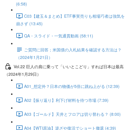
(6:58)
C03【建玉＆まとめ】ETF事実売りも相場巧者は強気を
崩さず (13:45)
QA・スライド・一気通貫動画 (58:11)
ご質問に回答；米国債の入札結果を確認する方法は？
（2024年1月21日）
Vol.22 巨人の肩に乗って「いいとこどり」すれば日本は最高
（2024年1月29日）
A01_想定外？日本の物価が5倍に跳ね上がる (12:39)
A02【振り返り】利下げ材料を待つ市場 (7:39)
A03【ゴールド】天井とフロアは切り替わる？ (8:00)
A04【WTI原油】逆ざや復活でショート撤退 (4:39)