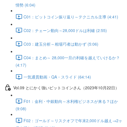
情勢 (6:04)
C01：ビットコイン振り返り～テクニカル主導 (4:41)
C02：チェーン動向～28,000ドルは利確 (2:55)
C03：建玉分析～相場巧者は動かず (5:06)
C04：まとめ～ 28,000一旦の利確を越えていけるか？
(4:17)
一気通貫動画・QA・スライド (64:14)
Vol.09 とにかく強いビットコインさん（2023年10月22日）
F01：金利・中銀動向～水利権ビジネスが来る？ほか
(9:08)
F02：ゴールド～リスクオフで年末2,000ドル越え→2ヶ