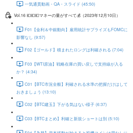
一気通貫動画・QA・スライド (45:50)
Vol.16 💶💶💶マネーの量がすべて💰（2023年12月10日）
F01【金利＆中銀動向】雇用統計サプライズもFOMCに
影響なし (9:57)
F02【ゴールド】積まれたロングは利確される (7:04)
F03【WTI原油】戦略在庫の買い戻しで支持線が入る
か？ (4:34)
C01【BTC市況全般】利確される水準の把握だけはして
おきましょう (13:10)
C02【BTC建玉】下がる気はない様子 (6:37)
C03【BTCまとめ】利確と新規ショートは別 (5:10)
F04【為替】資本移動が始まると投機コインは用なしに