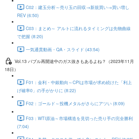
C02：建玉分析～売り玉の回収→新規買い→買い増し
REV (6:50)
C03：まとめ～ アルトに流れるタイミングは先物曲線
で把握 (8:20)
一気通貫動画・QA・スライド (43:54)
Vol.13 バブル再開途中のガス抜きもあるよね？（2023年11月
18日）
F01：金利・中銀動向～CPIは市場が求め続けた「利上
げ確率0」の手がかりに (8:22)
F02：ゴールド～投機メタルがさらにアツい (8:09)
F03：WTI原油～市場構造を見切った売り手の完全勝利
(7:04)