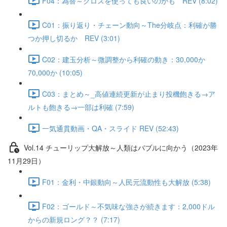
F04：為替～クロスを使っても良いのかも REV (8:02)
C01：振り返り・チェーン動向～The分岐点：利確が勝
つか押し切るか REV (3:01)
C02：建玉分析～微調整から利確の動き：30,000か
70,000か (10:05)
C03：まとめ～_高値連続更新が止まり投機飽きる→ア
ルトも飽きる→一部は利確 (7:59)
一気通貫動画・QA・スライド REV (52:43)
Vol.14 チューリップ大解放～人類はバブルに向かう（2023年
11月29日）
F01：金利・中銀動向～人民元流動性も大解放 (5:38)
F02：ゴールド～不気味な強さが続きます：2,000ドル
からの新規ロング？？ (7:17)