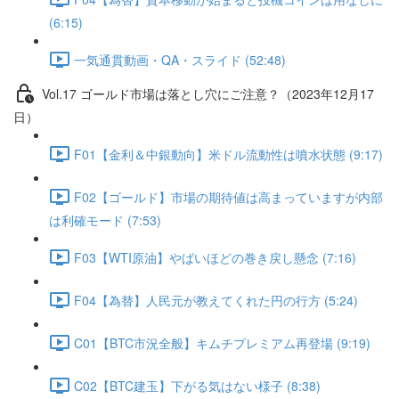
(6:15)
一気通貫動画・QA・スライド (52:48)
Vol.17 ゴールド市場は落とし穴にご注意？（2023年12月17
日）
F01【金利＆中銀動向】米ドル流動性は噴水状態 (9:17)
F02【ゴールド】市場の期待値は高まっていますが内部
は利確モード (7:53)
F03【WTI原油】やばいほどの巻き戻し懸念 (7:16)
F04【為替】人民元が教えてくれた円の行方 (5:24)
C01【BTC市況全般】キムチプレミアム再登場 (9:19)
C02【BTC建玉】下がる気はない様子 (8:38)