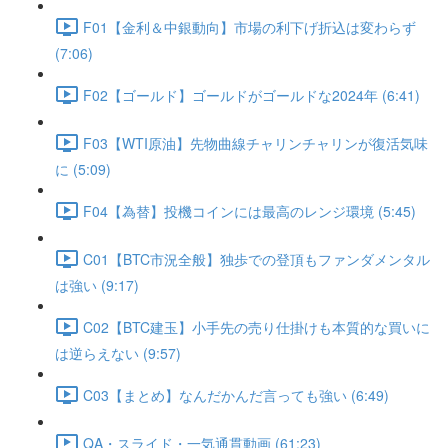
F01【金利＆中銀動向】市場の利下げ折込は変わらず
(7:06)
F02【ゴールド】ゴールドがゴールドな2024年 (6:41)
F03【WTI原油】先物曲線チャリンチャリンが復活気味
に (5:09)
F04【為替】投機コインには最高のレンジ環境 (5:45)
C01【BTC市況全般】独歩での登頂もファンダメンタル
は強い (9:17)
C02【BTC建玉】小手先の売り仕掛けも本質的な買いに
は逆らえない (9:57)
C03【まとめ】なんだかんだ言っても強い (6:49)
QA・スライド・一気通貫動画 (61:23)