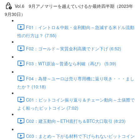
Vol.6 9⽉アノマリーを越えていけるか最終四半期（2023年
9月30日）
F01：イントロ＆中銀・金利動向～急減する米ドル流動
性の行方は？ (7:55)
F02：ゴールド～実質金利高騰でドン下げ (6:52)
F03：WTI原油～普通なら利確（再び） (5:39)
F04：為替～ユーロは売り専用機に返り咲き・・・まし
たか？ (10:18)
C01：ビットコイン振り返り＆チェーン動向～土俵際で
よく粘ったビットコイン (7:02)
C02：建玉動向～ETH底打ち＆BTC大口取引 (8:23)
C03：まとめ～下がる材料で下げられないビットコイン