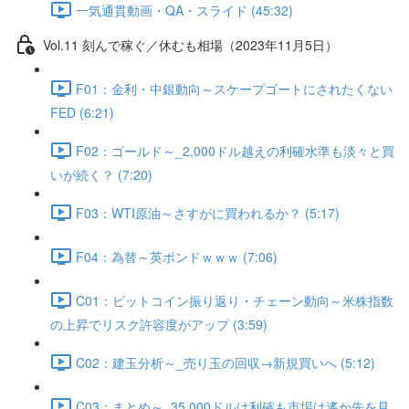
一気通貫動画・QA・スライド (45:32)
Vol.11 刻んで稼ぐ／休むも相場（2023年11月5日）
F01：金利・中銀動向～スケープゴートにされたくない
FED (6:21)
F02：ゴールド～_2,000ドル越えの利確水準も淡々と買
いが続く？ (7:20)
F03：WTI原油～さすがに買われるか？ (5:17)
F04：為替～英ポンドｗｗｗ (7:06)
C01：ビットコイン振り返り・チェーン動向～米株指数
の上昇でリスク許容度がアップ (3:59)
C02：建玉分析～_売り玉の回収→新規買いへ (5:12)
C03：まとめ～_35,000ドルは利確も市場は遙か先を見