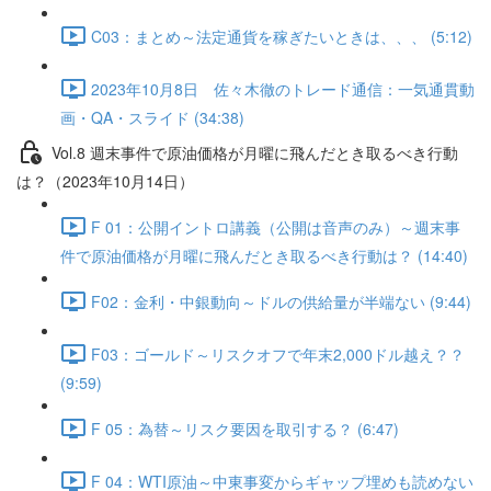
C03：まとめ～法定通貨を稼ぎたいときは、、、 (5:12)
2023年10月8日 佐々木徹のトレード通信：一気通貫動
画・QA・スライド (34:38)
Vol.8 週末事件で原油価格が月曜に飛んだとき取るべき行動
は？（2023年10月14日）
F 01：公開イントロ講義（公開は音声のみ）～週末事
件で原油価格が月曜に飛んだとき取るべき行動は？ (14:40)
F02：金利・中銀動向～ドルの供給量が半端ない (9:44)
F03：ゴールド～リスクオフで年末2,000ドル越え？？
(9:59)
F 05：為替～リスク要因を取引する？ (6:47)
F 04：WTI原油～中東事変からギャップ埋めも読めない