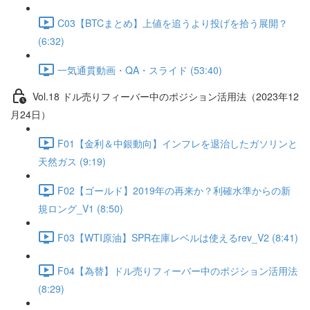
C03【BTCまとめ】上値を追うより投げを拾う展開？
(6:32)
一気通貫動画・QA・スライド (53:40)
Vol.18 ドル売りフィーバー中のポジション活用法（2023年12
月24日）
F01【金利＆中銀動向】インフレを退治したガソリンと
天然ガス (9:19)
F02【ゴールド】2019年の再来か？利確水準からの新
規ロング_V1 (8:50)
F03【WTI原油】SPR在庫レベルは使えるrev_V2 (8:41)
F04【為替】ドル売りフィーバー中のポジション活用法
(8:29)