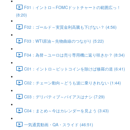
F01：イントロ～FOMCドットチャートの範囲広っ！
(8:20)
F02：ゴールド～実質金利高騰も下げない？ (4:56)
F03：WTI原油～先物曲線のつながり (5:22)
F04：為替～ユーロは売り専用機に返り咲きか？ (8:34)
C01：イントロ～ビットコインを除けば修羅の道 (6:41)
C02：チェーン動向～どうも波に乗りきれない (1:44)
C03：デリバティブ～バイアスはナシ (7:29)
C04：まとめ～今はカレンダーを見よう (3:43)
一気通貫動画・QA・スライド (46:51)