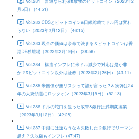
Vol.281 普通なら利確&放牧のビットコイン（2023年2
月5日） (44:51)
Vol.282 CDSとビットコイン&日銀総裁でドル円は変わ
らない（2023年2月12日） (46:15)
Vol.283 現金の価値は余命で決まる＆ビットコインは香
港DE独壇場（2023年2月19日） (38:56)
Vol.284 構造インフレに米ドル減少で対応は是か非
か？&ビットコイン以外は証券（2023年2月26日） (43:11)
Vol.285 米国債が無リスクって誰が言った？& 実弾は24
年の大統領選にロックオン（2023年3月5日） (52:13)
Vol.286 ドルの蛇口を狙った攻撃&銀行は満期変換業
（2023年3月12日） (42:28)
Vol.287 中銀には逆らうな＆失敗した２銀行でリーマン
超え？失敗額もインフレ (47:47)