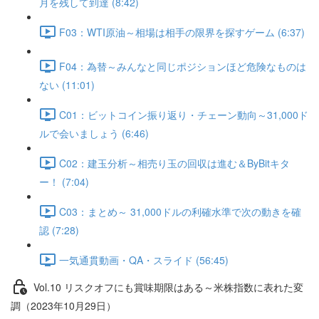
月を残して到達 (8:42)
F03：WTI原油～相場は相手の限界を探すゲーム (6:37)
F04：為替～みんなと同じポジションほど危険なものは
ない (11:01)
C01：ビットコイン振り返り・チェーン動向～31,000ド
ルで会いましょう (6:46)
C02：建玉分析～相売り玉の回収は進む＆ByBitキタ
ー！ (7:04)
C03：まとめ～ 31,000ドルの利確水準で次の動きを確
認 (7:28)
一気通貫動画・QA・スライド (56:45)
Vol.10 リスクオフにも賞味期限はある～米株指数に表れた変
調（2023年10月29日）