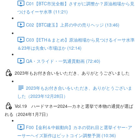
C01【BTC市況全般】さすがに調整か？原油相場から見
つけるイーサ水準 (11:21)
C02【BTC建玉】上昇の中の売りヘッジ (13:46)
C03【ETH＆まとめ】原油相場から見つけるイーサ水準
＆23年は先食い市場ほか (12:14)
QA・スライド・一気通貫動画 (72:40)
2023年もお付き合いをいただき、ありがとうございました
2023年もお付き合いをいただき、ありがとうございま
した（2023年12月28日）
Vol.19 ハードマネー2024―カネと選挙で本物の通貨が選ば
れる（2024年1月7日）
F00【金利＆中銀動向】カネの切れ目と選挙イヤー･ア
ーサーヘイズ新作はビットコイン調整予測 (10:36)