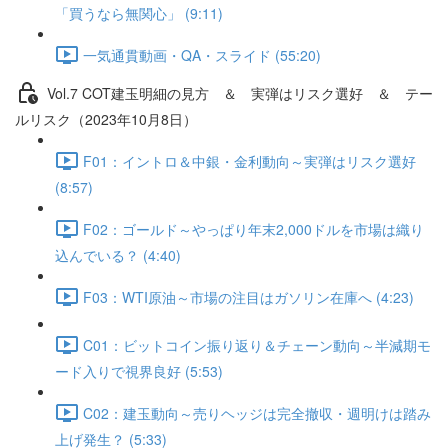
「買うなら無関心」 (9:11)
一気通貫動画・QA・スライド (55:20)
Vol.7 COT建⽟明細の⾒⽅ ＆ 実弾はリスク選好 ＆ テー
ルリスク（2023年10月8日）
F01：イントロ＆中銀・金利動向～実弾はリスク選好
(8:57)
F02：ゴールド～やっぱり年末2,000ドルを市場は織り
込んでいる？ (4:40)
F03：WTI原油～市場の注目はガソリン在庫へ (4:23)
C01：ビットコイン振り返り＆チェーン動向～半減期モ
ード入りで視界良好 (5:53)
C02：建玉動向～売りヘッジは完全撤収・週明けは踏み
上げ発生？ (5:33)