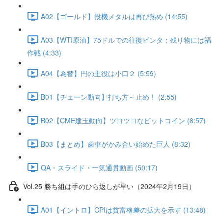
A02【ゴールド】投機メタルは再び熱め (14:55)
A03【WTI原油】75ドルでの往復ビンタ；残り物には福
作戦 (4:33)
A04【為替】円の主役は小口２ (5:59)
B01【チェーン動向】打ち方～止め！ (2:55)
B02【CME建玉動向】ツヨツヨなビットコイン (8:57)
B03【まとめ】歯車がかみ合い始めた巨人 (8:32)
QA・スライド・一気通貫動画 (50:17)
Vol.25 勝ち組は手のひら返しが早い（2024年2月19日）
A01【イントロ】CPIは貧富格差の拡大を示す (13:48)