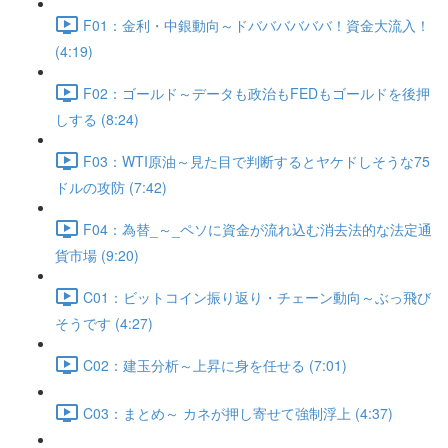
F01：金利・中銀動向～ドババババババ！資金大流入！
(4:19)
F02：ゴールド～データも政治もFEDもゴールドを後押
しする (8:24)
F03：WTI原油～見た目で判断するとヤケドしそうな75
ドルの攻防 (7:42)
F04：為替_～_ペソに資金が流れ込む消去法的な法定通
貨市場 (9:20)
C01：ビットコイン振り返り・チェーン動向～ぶっ飛び
そうです (4:27)
C02：建玉分析～上昇に身を任せる (7:01)
C03：まとめ～ カネが押し寄せて強制浮上 (4:37)