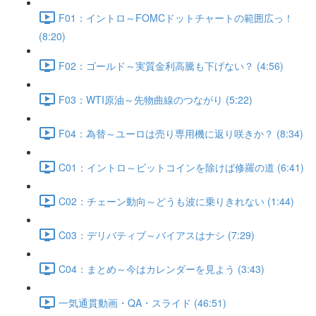
F01：イントロ～FOMCドットチャートの範囲広っ！
(8:20)
F02：ゴールド～実質金利高騰も下げない？ (4:56)
F03：WTI原油～先物曲線のつながり (5:22)
F04：為替～ユーロは売り専用機に返り咲きか？ (8:34)
C01：イントロ～ビットコインを除けば修羅の道 (6:41)
C02：チェーン動向～どうも波に乗りきれない (1:44)
C03：デリバティブ～バイアスはナシ (7:29)
C04：まとめ～今はカレンダーを見よう (3:43)
一気通貫動画・QA・スライド (46:51)