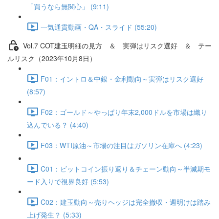
「買うなら無関心」 (9:11)
一気通貫動画・QA・スライド (55:20)
Vol.7 COT建⽟明細の⾒⽅ ＆ 実弾はリスク選好 ＆ テー
ルリスク（2023年10月8日）
F01：イントロ＆中銀・金利動向～実弾はリスク選好
(8:57)
F02：ゴールド～やっぱり年末2,000ドルを市場は織り
込んでいる？ (4:40)
F03：WTI原油～市場の注目はガソリン在庫へ (4:23)
C01：ビットコイン振り返り＆チェーン動向～半減期モ
ード入りで視界良好 (5:53)
C02：建玉動向～売りヘッジは完全撤収・週明けは踏み
上げ発生？ (5:33)