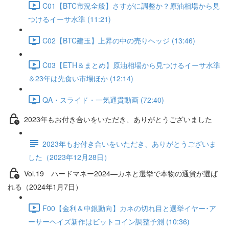
C01【BTC市況全般】さすがに調整か？原油相場から見
つけるイーサ水準 (11:21)
C02【BTC建玉】上昇の中の売りヘッジ (13:46)
C03【ETH＆まとめ】原油相場から見つけるイーサ水準
＆23年は先食い市場ほか (12:14)
QA・スライド・一気通貫動画 (72:40)
2023年もお付き合いをいただき、ありがとうございました
2023年もお付き合いをいただき、ありがとうございま
した（2023年12月28日）
Vol.19 ハードマネー2024―カネと選挙で本物の通貨が選ば
れる（2024年1月7日）
F00【金利＆中銀動向】カネの切れ目と選挙イヤー･ア
ーサーヘイズ新作はビットコイン調整予測 (10:36)