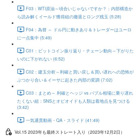
F03：WTI原油～頃合いじゃないですか？：内部構造か
ら読み解くイールド獲得組の撤退とロング残玉 (5:28)
F04：為替 ～ ドル円に動きあり＆トレーダーはユーロ
に一点集中 (5:49)
C01：ビットコイン振り返り・チェーン動向～下がりた
いのに下がれない (6:52)
C02：建玉分析～利確と買い戻し＆買い遅れへの恐怖が
ぶつかり合い＆イーサに起きた内部の変調 (7:02)
C03：まとめ～ 利確とヘッジ vs バブル相場に乗り遅れ
たくない組：SNSとオピオイドも人類は着地点を見つける
(3:42)
一気通貫動画・QA・スライド (41:49)
Vol.15 2023年も最終ストレート入り（2023年12月2日）