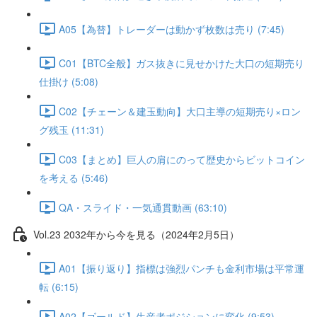
A05【為替】トレーダーは動かず枚数は売り (7:45)
C01【BTC全般】ガス抜きに見せかけた大口の短期売り
仕掛け (5:08)
C02【チェーン＆建玉動向】大口主導の短期売り×ロン
グ残玉 (11:31)
C03【まとめ】巨人の肩にのって歴史からビットコイン
を考える (5:46)
QA・スライド・一気通貫動画 (63:10)
Vol.23 2032年から今を見る（2024年2月5日）
A01【振り返り】指標は強烈パンチも金利市場は平常運
転 (6:15)
A02【ゴールド】生産者ポジションに変化 (9:53)