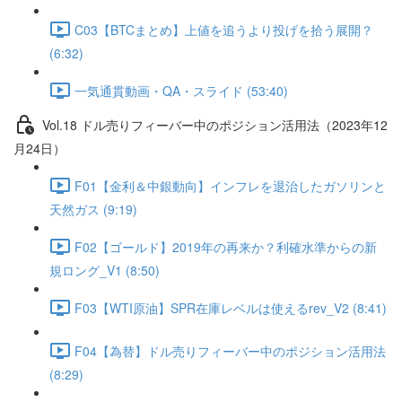
C03【BTCまとめ】上値を追うより投げを拾う展開？
(6:32)
一気通貫動画・QA・スライド (53:40)
Vol.18 ドル売りフィーバー中のポジション活用法（2023年12
月24日）
F01【金利＆中銀動向】インフレを退治したガソリンと
天然ガス (9:19)
F02【ゴールド】2019年の再来か？利確水準からの新
規ロング_V1 (8:50)
F03【WTI原油】SPR在庫レベルは使えるrev_V2 (8:41)
F04【為替】ドル売りフィーバー中のポジション活用法
(8:29)