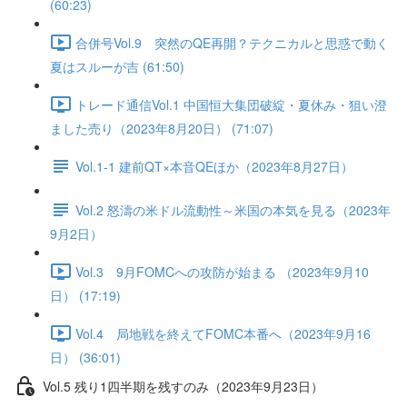
(60:23)
合併号Vol.9 突然のQE再開？テクニカルと思惑で動く
夏はスルーが吉 (61:50)
トレード通信Vol.1 中国恒⼤集団破綻・夏休み・狙い澄
ました売り（2023年8月20日） (71:07)
Vol.1-1 建前QT×本音QEほか（2023年8月27日）
Vol.2 怒濤の米ドル流動性～米国の本気を見る（2023年
9月2日）
Vol.3 9月FOMCへの攻防が始まる （2023年9月10
日） (17:19)
Vol.4 局地戦を終えてFOMC本番へ（2023年9月16
日） (36:01)
Vol.5 残り1四半期を残すのみ（2023年9月23日）