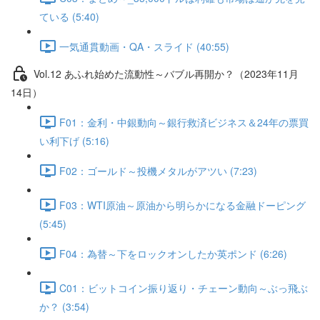
ている (5:40)
一気通貫動画・QA・スライド (40:55)
Vol.12 あふれ始めた流動性～バブル再開か？（2023年11月
14日）
F01：金利・中銀動向～銀行救済ビジネス＆24年の票買
い利下げ (5:16)
F02：ゴールド～投機メタルがアツい (7:23)
F03：WTI原油～原油から明らかになる金融ドーピング
(5:45)
F04：為替～下をロックオンしたか英ポンド (6:26)
C01：ビットコイン振り返り・チェーン動向～ぶっ飛ぶ
か？ (3:54)