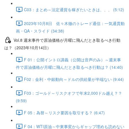
C03：まとめ～法定通貨を稼ぎたいときは、、、 (5:12)
2023年10月8日 佐々木徹のトレード通信：一気通貫動
画・QA・スライド (34:38)
Vol.8 週末事件で原油価格が月曜に飛んだとき取るべき行動
は？（2023年10月14日）
F 01：公開イントロ講義（公開は音声のみ）～週末事
件で原油価格が月曜に飛んだとき取るべき行動は？ (14:40)
F02：金利・中銀動向～ドルの供給量が半端ない (9:44)
F03：ゴールド～リスクオフで年末2,000ドル越え？？
(9:59)
F 05：為替～リスク要因を取引する？ (6:47)
F 04：WTI原油～中東事変からギャップ埋めも読めない