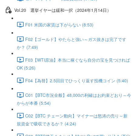
Vol.20 選挙イヤーは緩和一択（2024年1月14日）
F01 米国の家賃は下がらない (8:53)
F02【ゴールド】やたらと強い～ガス抜きは完了です
か？ (7:49)
F03【WTI原油】本当に稼ぐなら自分の宝を見つければ
OK (5:26)
F04【為替】2.5回目でひっくり返す投機コイン (5:40)
C01【BTC市況全般】48,000の利確はお約束どおり～今
からが本番 (5:54)
C02【BTC チェーン動向】マイナーは怒涛の売り～新
規資金で吸収できるか？ (4:24)