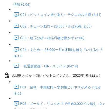
情勢 (6:04)
C01：ビットコイン振り返り～テクニカル主導 (4:41)
C02：チェーン動向～28,000ドルは利確 (2:55)
C03：建玉分析～相場巧者は動かず (5:06)
C04：まとめ～ 28,000一旦の利確を越えていけるか？
(4:17)
一気通貫動画・QA・スライド (64:14)
Vol.09 とにかく強いビットコインさん（2023年10月22日）
F01：金利・中銀動向～水利権ビジネスが来る？ほか
(9:08)
F02：ゴールド～リスクオフで年末2,000ドル越え→2ヶ