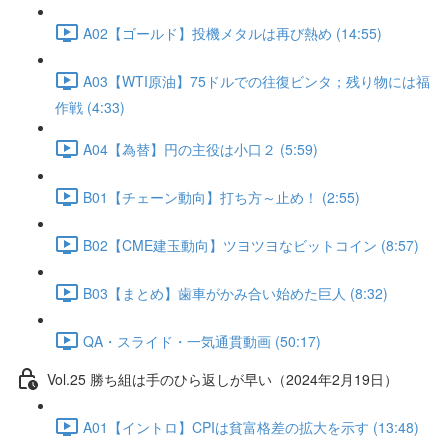
A02【ゴールド】投機メタルは再び熱め (14:55)
A03【WTI原油】75ドルでの往復ビンタ；残り物には福
作戦 (4:33)
A04【為替】円の主役は小口２ (5:59)
B01【チェーン動向】打ち方～止め！ (2:55)
B02【CME建玉動向】ツヨツヨなビットコイン (8:57)
B03【まとめ】歯車がかみ合い始めた巨人 (8:32)
QA・スライド・一気通貫動画 (50:17)
Vol.25 勝ち組は手のひら返しが早い（2024年2月19日）
A01【イントロ】CPIは貧富格差の拡大を示す (13:48)