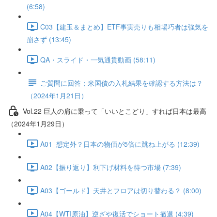
(6:58)
C03【建玉＆まとめ】ETF事実売りも相場巧者は強気を
崩さず (13:45)
QA・スライド・一気通貫動画 (58:11)
ご質問に回答；米国債の入札結果を確認する方法は？
（2024年1月21日）
Vol.22 巨人の肩に乗って「いいとこどり」すれば日本は最高
（2024年1月29日）
A01_想定外？日本の物価が5倍に跳ね上がる (12:39)
A02【振り返り】利下げ材料を待つ市場 (7:39)
A03【ゴールド】天井とフロアは切り替わる？ (8:00)
A04【WTI原油】逆ざや復活でショート撤退 (4:39)