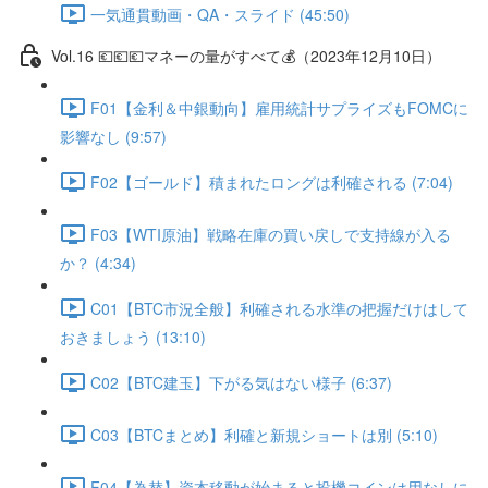
一気通貫動画・QA・スライド (45:50)
Vol.16 💶💶💶マネーの量がすべて💰（2023年12月10日）
F01【金利＆中銀動向】雇用統計サプライズもFOMCに
影響なし (9:57)
F02【ゴールド】積まれたロングは利確される (7:04)
F03【WTI原油】戦略在庫の買い戻しで支持線が入る
か？ (4:34)
C01【BTC市況全般】利確される水準の把握だけはして
おきましょう (13:10)
C02【BTC建玉】下がる気はない様子 (6:37)
C03【BTCまとめ】利確と新規ショートは別 (5:10)
F04【為替】資本移動が始まると投機コインは用なしに