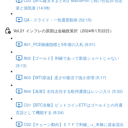
C03【BTC建玉＆まとめ】MatrixPortで買い仕込み/否定
派と強気派 (14:08)
QA・スライド・一気通貫動画 (52:15)
Vol.21 インフレの原因は金融政策択（2024年1月22日）
A01_PCE物価指標と5年債の入札 (9:01)
A02【ゴールド】利確であって新規ショートじゃない
(9:13)
A03【WTI原油】逆ざや復活で強さ倍増 (5:17)
A04【為替】右往左往する欧州通貨はレンジ入り (5:32)
C01【BTC全般】ビットコインETFはゴールドとの共通
言語として機能する (8:24)
C02【チェーン動向】ＥＴＦで利確_→_米株に資金流出