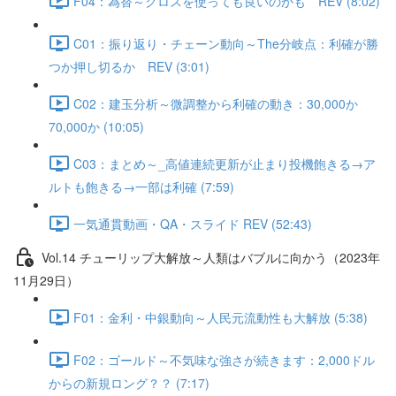
F04：為替～クロスを使っても良いのかも REV (8:02)
C01：振り返り・チェーン動向～The分岐点：利確が勝
つか押し切るか REV (3:01)
C02：建玉分析～微調整から利確の動き：30,000か
70,000か (10:05)
C03：まとめ～_高値連続更新が止まり投機飽きる→ア
ルトも飽きる→一部は利確 (7:59)
一気通貫動画・QA・スライド REV (52:43)
Vol.14 チューリップ大解放～人類はバブルに向かう（2023年
11月29日）
F01：金利・中銀動向～人民元流動性も大解放 (5:38)
F02：ゴールド～不気味な強さが続きます：2,000ドル
からの新規ロング？？ (7:17)