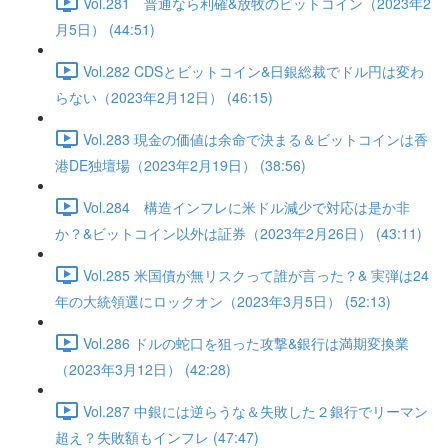
Vol.281 普通なら利確&放牧のビットコイン（2023年2
月5日） (44:51)
Vol.282 CDSとビットコイン&日銀総裁でドル円は変わ
らない（2023年2月12日） (46:15)
Vol.283 現金の価値は余命で決まる＆ビットコインは香
港DE独壇場（2023年2月19日） (38:56)
Vol.284 構造インフレに米ドル減少で対応は是か非
か？&ビットコイン以外は証券（2023年2月26日） (43:11)
Vol.285 米国債が無リスクって誰が言った？& 実弾は24
年の大統領選にロックオン（2023年3月5日） (52:13)
Vol.286 ドルの蛇口を狙った攻撃&銀行は満期変換業
（2023年3月12日） (42:28)
Vol.287 中銀には逆らうな＆失敗した２銀行でリーマン
超え？失敗額もインフレ (47:47)