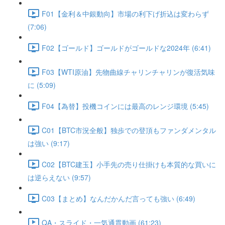
F01【金利＆中銀動向】市場の利下げ折込は変わらず
(7:06)
F02【ゴールド】ゴールドがゴールドな2024年 (6:41)
F03【WTI原油】先物曲線チャリンチャリンが復活気味
に (5:09)
F04【為替】投機コインには最高のレンジ環境 (5:45)
C01【BTC市況全般】独歩での登頂もファンダメンタル
は強い (9:17)
C02【BTC建玉】小手先の売り仕掛けも本質的な買いに
は逆らえない (9:57)
C03【まとめ】なんだかんだ言っても強い (6:49)
QA・スライド・一気通貫動画 (61:23)