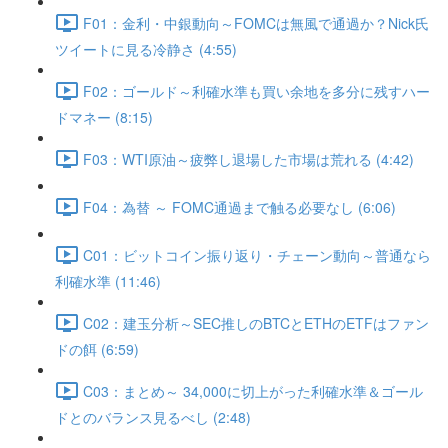
F01：金利・中銀動向～FOMCは無風で通過か？Nick氏
ツイートに見る冷静さ (4:55)
F02：ゴールド～利確水準も買い余地を多分に残すハー
ドマネー (8:15)
F03：WTI原油～疲弊し退場した市場は荒れる (4:42)
F04：為替 ～ FOMC通過まで触る必要なし (6:06)
C01：ビットコイン振り返り・チェーン動向～普通なら
利確水準 (11:46)
C02：建玉分析～SEC推しのBTCとETHのETFはファン
ドの餌 (6:59)
C03：まとめ～ 34,000に切上がった利確水準＆ゴール
ドとのバランス見るべし (2:48)