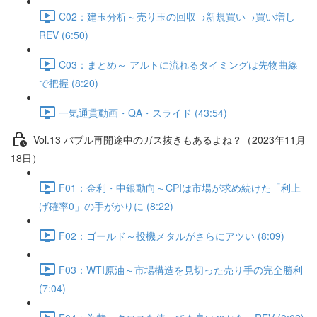
C02：建玉分析～売り玉の回収→新規買い→買い増し
REV (6:50)
C03：まとめ～ アルトに流れるタイミングは先物曲線
で把握 (8:20)
一気通貫動画・QA・スライド (43:54)
Vol.13 バブル再開途中のガス抜きもあるよね？（2023年11月
18日）
F01：金利・中銀動向～CPIは市場が求め続けた「利上
げ確率0」の手がかりに (8:22)
F02：ゴールド～投機メタルがさらにアツい (8:09)
F03：WTI原油～市場構造を見切った売り手の完全勝利
(7:04)