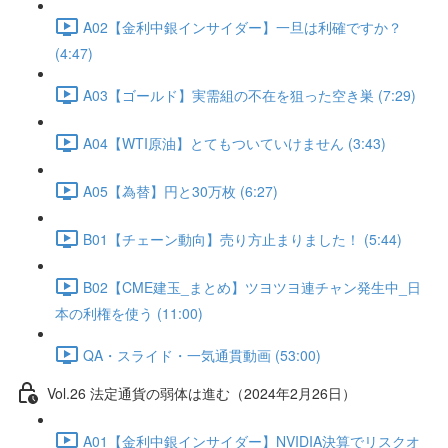
A02【金利中銀インサイダー】一旦は利確ですか？
(4:47)
A03【ゴールド】実需組の不在を狙った空き巣 (7:29)
A04【WTI原油】とてもついていけません (3:43)
A05【為替】円と30万枚 (6:27)
B01【チェーン動向】売り方止まりました！ (5:44)
B02【CME建玉_まとめ】ツヨツヨ連チャン発生中_日
本の利権を使う (11:00)
QA・スライド・一気通貫動画 (53:00)
Vol.26 法定通貨の弱体は進む（2024年2月26日）
A01【金利中銀インサイダー】NVIDIA決算でリスクオ