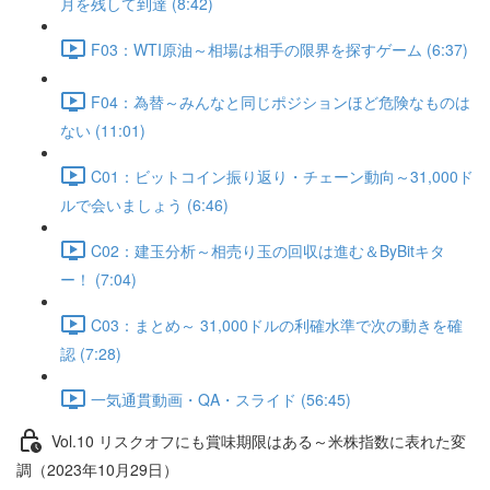
月を残して到達 (8:42)
F03：WTI原油～相場は相手の限界を探すゲーム (6:37)
F04：為替～みんなと同じポジションほど危険なものは
ない (11:01)
C01：ビットコイン振り返り・チェーン動向～31,000ド
ルで会いましょう (6:46)
C02：建玉分析～相売り玉の回収は進む＆ByBitキタ
ー！ (7:04)
C03：まとめ～ 31,000ドルの利確水準で次の動きを確
認 (7:28)
一気通貫動画・QA・スライド (56:45)
Vol.10 リスクオフにも賞味期限はある～米株指数に表れた変
調（2023年10月29日）