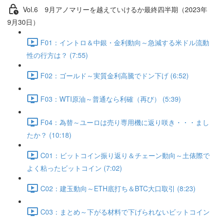
Vol.6 9⽉アノマリーを越えていけるか最終四半期（2023年
9月30日）
F01：イントロ＆中銀・金利動向～急減する米ドル流動
性の行方は？ (7:55)
F02：ゴールド～実質金利高騰でドン下げ (6:52)
F03：WTI原油～普通なら利確（再び） (5:39)
F04：為替～ユーロは売り専用機に返り咲き・・・まし
たか？ (10:18)
C01：ビットコイン振り返り＆チェーン動向～土俵際で
よく粘ったビットコイン (7:02)
C02：建玉動向～ETH底打ち＆BTC大口取引 (8:23)
C03：まとめ～下がる材料で下げられないビットコイン