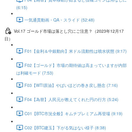
(6:15)
一気通貫動画・QA・スライド (52:48)
Vol.17 ゴールド市場は落とし穴にご注意？（2023年12月17
日）
F01【金利＆中銀動向】米ドル流動性は噴水状態 (9:17)
F02【ゴールド】市場の期待値は高まっていますが内部
は利確モード (7:53)
F03【WTI原油】やばいほどの巻き戻し懸念 (7:16)
F04【為替】人民元が教えてくれた円の行方 (5:24)
C01【BTC市況全般】キムチプレミアム再登場 (9:19)
C02【BTC建玉】下がる気はない様子 (8:38)