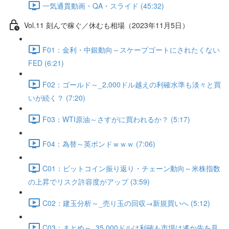
一気通貫動画・QA・スライド (45:32)
Vol.11 刻んで稼ぐ／休むも相場（2023年11月5日）
F01：金利・中銀動向～スケープゴートにされたくない
FED (6:21)
F02：ゴールド～_2,000ドル越えの利確水準も淡々と買
いが続く？ (7:20)
F03：WTI原油～さすがに買われるか？ (5:17)
F04：為替～英ポンドｗｗｗ (7:06)
C01：ビットコイン振り返り・チェーン動向～米株指数
の上昇でリスク許容度がアップ (3:59)
C02：建玉分析～_売り玉の回収→新規買いへ (5:12)
C03：まとめ～_35,000ドルは利確も市場は遙か先を見