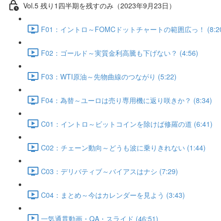
Vol.5 残り1四半期を残すのみ（2023年9月23日）
F01：イントロ～FOMCドットチャートの範囲広っ！ (8:20
F02：ゴールド～実質金利高騰も下げない？ (4:56)
F03：WTI原油～先物曲線のつながり (5:22)
F04：為替～ユーロは売り専用機に返り咲きか？ (8:34)
C01：イントロ～ビットコインを除けば修羅の道 (6:41)
C02：チェーン動向～どうも波に乗りきれない (1:44)
C03：デリバティブ～バイアスはナシ (7:29)
C04：まとめ～今はカレンダーを見よう (3:43)
一気通貫動画・QA・スライド (46:51)