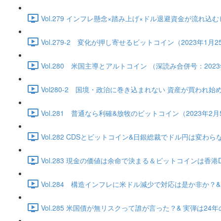
Vol.279 インフレ懸念×踏み上げ×ドル退避資金が流れ込むビッ
Vol.279-2 変化が押し寄せるビットコイン（2023年1月25日
Vol.280 米国主導とアルトコイン （深読み合併号：2023年1
Vol280-2 国境・政治に巻き込まれない 資産が買われ始める（2
Vol.281 普通なら利確&放牧のビットコイン（2023年2月5日）
Vol.282 CDSとビットコイン&日銀総裁でドル円は変わらない（
Vol.283 現金の価値は余命で決まる＆ビットコインは香港DE独
Vol.284 構造インフレに米ドル減少で対応は是か非か？&ビッ
Vol.285 米国債が無リスクって誰が言った？& 実弾は24年の