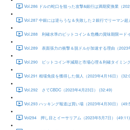
Vol.286 ドルの蛇口を狙った攻撃&銀行は満期変換業（2023年
Vol.287 中銀には逆らうな＆失敗した２銀行でリーマン超え
Vol.288 利確水準のビットコイン＆危機の賞味期限ードイツ
Vol.289 表面張力の衝撃＆脱ドルが加速する理由（2023年4月
Vol.290 ビットコイン半減期と市場心理＆利確タイミングは
Vol.291 相場免疫を獲得した個人（2023年4月16日） (32:0
Vol.292 さてCBDC（2023年4月23日） (32:49)
Vol.293 ハッキング報道は買い場（2023年4月30日） (49:5
Vol294 押し目とイーサリアム（2023年5月7日） (49:11)