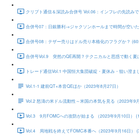
クリプト通信＆深読み合併号 Vol.06：インフレの先読みで実
合併号07：日銀勝利→ジャクソンホールまで時間が空いた（202
合併号08：テザー売りはドル売り本格化のフラグか？ (60:2
合併号Vol.9 突然のQE再開？テクニカルと思惑で動く夏はス
トレード通信Vol.1 中国恒⼤集団破綻・夏休み・狙い澄ました売
Vol.1-1 建前QT×本音QEほか（2023年8月27日）
Vol.2 怒濤の米ドル流動性～米国の本気を見る（2023年9
Vol.3 9月FOMCへの攻防が始まる （2023年9月10日） (17
Vol.4 局地戦を終えてFOMC本番へ（2023年9月16日） (36