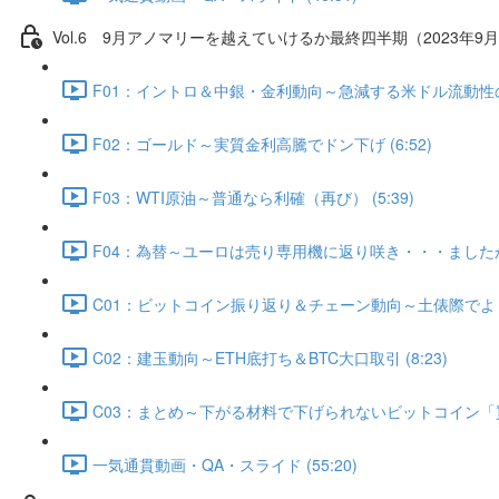
Vol.6 9⽉アノマリーを越えていけるか最終四半期（2023年9月
F01：イントロ＆中銀・金利動向～急減する米ドル流動性の行方
F02：ゴールド～実質金利高騰でドン下げ (6:52)
F03：WTI原油～普通なら利確（再び） (5:39)
F04：為替～ユーロは売り専用機に返り咲き・・・ましたか？ 
C01：ビットコイン振り返り＆チェーン動向～土俵際でよく粘
C02：建玉動向～ETH底打ち＆BTC大口取引 (8:23)
C03：まとめ～下がる材料で下げられないビットコイン「買う
一気通貫動画・QA・スライド (55:20)