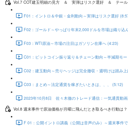
Vol.7 COT建⽟明細の⾒⽅ ＆ 実弾はリスク選好 ＆ テール
F01：イントロ＆中銀・金利動向～実弾はリスク選好 (8:57
F02：ゴールド～やっぱり年末2,000ドルを市場は織り込んでい
F03：WTI原油～市場の注目はガソリン在庫へ (4:23)
C01：ビットコイン振り返り＆チェーン動向～半減期モード入
C02：建玉動向～売りヘッジは完全撤収・週明けは踏み上げ発生
C03：まとめ～法定通貨を稼ぎたいときは、、、 (5:12)
2023年10月8日 佐々木徹のトレード通信：一気通貫動画・Q
Vol.8 週末事件で原油価格が月曜に飛んだとき取るべき行動は？（
F 01：公開イントロ講義（公開は音声のみ）～週末事件で原