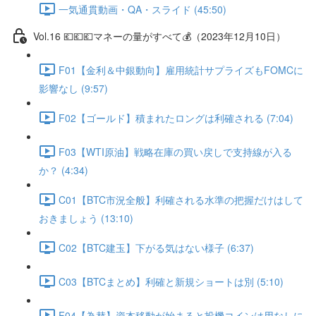
一気通貫動画・QA・スライド (45:50)
Vol.16 💶💶💶マネーの量がすべて💰（2023年12月10日）
F01【金利＆中銀動向】雇用統計サプライズもFOMCに
影響なし (9:57)
F02【ゴールド】積まれたロングは利確される (7:04)
F03【WTI原油】戦略在庫の買い戻しで支持線が入る
か？ (4:34)
C01【BTC市況全般】利確される水準の把握だけはして
おきましょう (13:10)
C02【BTC建玉】下がる気はない様子 (6:37)
C03【BTCまとめ】利確と新規ショートは別 (5:10)
F04【為替】資本移動が始まると投機コインは用なしに