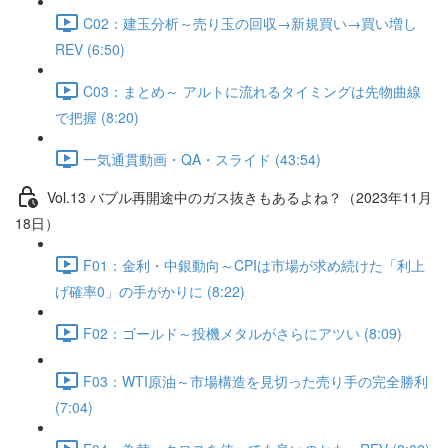
C02：建玉分析～売り玉の回収→新規買い→買い増し
REV (6:50)
C03：まとめ～ アルトに流れるタイミングは先物曲線
で把握 (8:20)
一気通貫動画・QA・スライド (43:54)
Vol.13 バブル再開途中のガス抜きもあるよね？（2023年11月
18日）
F01：金利・中銀動向～CPIは市場が求め続けた「利上
げ確率0」の手がかりに (8:22)
F02：ゴールド～投機メタルがさらにアツい (8:09)
F03：WTI原油～市場構造を見切った売り手の完全勝利
(7:04)