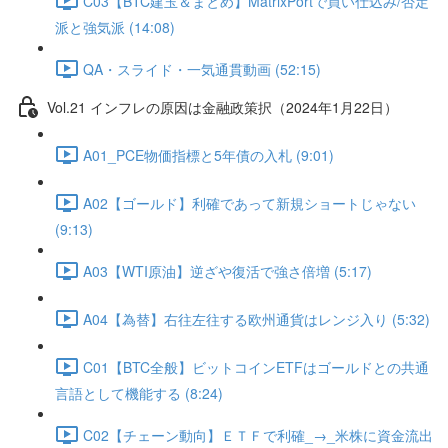
C03【BTC建玉＆まとめ】MatrixPortで買い仕込み/否定
派と強気派 (14:08)
QA・スライド・一気通貫動画 (52:15)
Vol.21 インフレの原因は金融政策択（2024年1月22日）
A01_PCE物価指標と5年債の入札 (9:01)
A02【ゴールド】利確であって新規ショートじゃない
(9:13)
A03【WTI原油】逆ざや復活で強さ倍増 (5:17)
A04【為替】右往左往する欧州通貨はレンジ入り (5:32)
C01【BTC全般】ビットコインETFはゴールドとの共通
言語として機能する (8:24)
C02【チェーン動向】ＥＴＦで利確_→_米株に資金流出