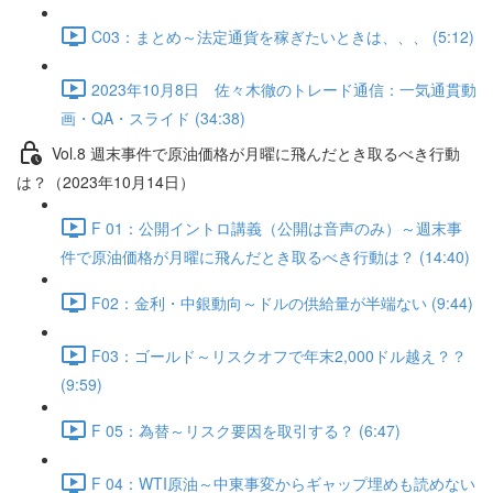
C03：まとめ～法定通貨を稼ぎたいときは、、、 (5:12)
2023年10月8日 佐々木徹のトレード通信：一気通貫動
画・QA・スライド (34:38)
Vol.8 週末事件で原油価格が月曜に飛んだとき取るべき行動
は？（2023年10月14日）
F 01：公開イントロ講義（公開は音声のみ）～週末事
件で原油価格が月曜に飛んだとき取るべき行動は？ (14:40)
F02：金利・中銀動向～ドルの供給量が半端ない (9:44)
F03：ゴールド～リスクオフで年末2,000ドル越え？？
(9:59)
F 05：為替～リスク要因を取引する？ (6:47)
F 04：WTI原油～中東事変からギャップ埋めも読めない