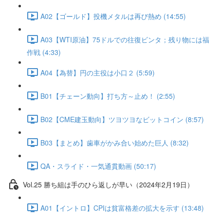
A02【ゴールド】投機メタルは再び熱め (14:55)
A03【WTI原油】75ドルでの往復ビンタ；残り物には福
作戦 (4:33)
A04【為替】円の主役は小口２ (5:59)
B01【チェーン動向】打ち方～止め！ (2:55)
B02【CME建玉動向】ツヨツヨなビットコイン (8:57)
B03【まとめ】歯車がかみ合い始めた巨人 (8:32)
QA・スライド・一気通貫動画 (50:17)
Vol.25 勝ち組は手のひら返しが早い（2024年2月19日）
A01【イントロ】CPIは貧富格差の拡大を示す (13:48)