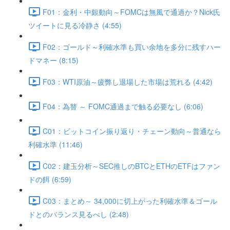
F01：金利・中銀動向～FOMCは無風で通過か？Nick氏
ツイートに見る冷静さ (4:55)
F02：ゴールド～利確水準も買い余地を多分に残すハー
ドマネー (8:15)
F03：WTI原油～疲弊し退場した市場は荒れる (4:42)
F04：為替 ～ FOMC通過まで触る必要なし (6:06)
C01：ビットコイン振り返り・チェーン動向～普通なら
利確水準 (11:46)
C02：建玉分析～SEC推しのBTCとETHのETFはファン
ドの餌 (6:59)
C03：まとめ～ 34,000に切上がった利確水準＆ゴール
ドとのバランス見るべし (2:48)