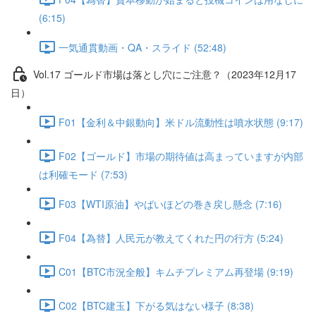
(6:15)
一気通貫動画・QA・スライド (52:48)
Vol.17 ゴールド市場は落とし穴にご注意？（2023年12月17
日）
F01【金利＆中銀動向】米ドル流動性は噴水状態 (9:17)
F02【ゴールド】市場の期待値は高まっていますが内部
は利確モード (7:53)
F03【WTI原油】やばいほどの巻き戻し懸念 (7:16)
F04【為替】人民元が教えてくれた円の行方 (5:24)
C01【BTC市況全般】キムチプレミアム再登場 (9:19)
C02【BTC建玉】下がる気はない様子 (8:38)