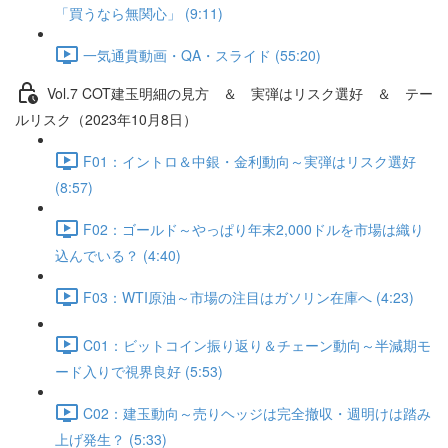
「買うなら無関心」 (9:11)
一気通貫動画・QA・スライド (55:20)
Vol.7 COT建⽟明細の⾒⽅ ＆ 実弾はリスク選好 ＆ テー
ルリスク（2023年10月8日）
F01：イントロ＆中銀・金利動向～実弾はリスク選好
(8:57)
F02：ゴールド～やっぱり年末2,000ドルを市場は織り
込んでいる？ (4:40)
F03：WTI原油～市場の注目はガソリン在庫へ (4:23)
C01：ビットコイン振り返り＆チェーン動向～半減期モ
ード入りで視界良好 (5:53)
C02：建玉動向～売りヘッジは完全撤収・週明けは踏み
上げ発生？ (5:33)