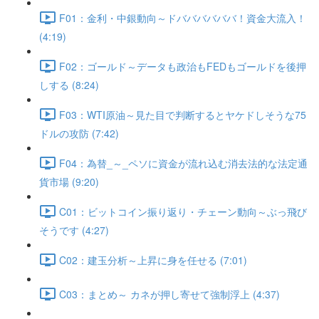
F01：金利・中銀動向～ドババババババ！資金大流入！
(4:19)
F02：ゴールド～データも政治もFEDもゴールドを後押
しする (8:24)
F03：WTI原油～見た目で判断するとヤケドしそうな75
ドルの攻防 (7:42)
F04：為替_～_ペソに資金が流れ込む消去法的な法定通
貨市場 (9:20)
C01：ビットコイン振り返り・チェーン動向～ぶっ飛び
そうです (4:27)
C02：建玉分析～上昇に身を任せる (7:01)
C03：まとめ～ カネが押し寄せて強制浮上 (4:37)