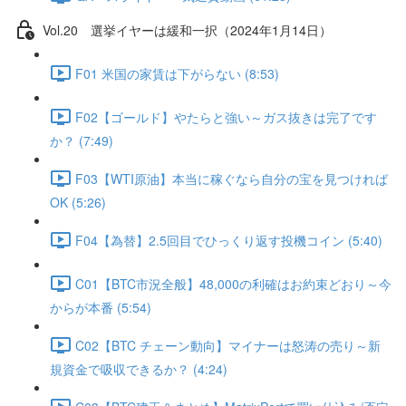
Vol.20 選挙イヤーは緩和一択（2024年1月14日）
F01 米国の家賃は下がらない (8:53)
F02【ゴールド】やたらと強い～ガス抜きは完了です
か？ (7:49)
F03【WTI原油】本当に稼ぐなら自分の宝を見つければ
OK (5:26)
F04【為替】2.5回目でひっくり返す投機コイン (5:40)
C01【BTC市況全般】48,000の利確はお約束どおり～今
からが本番 (5:54)
C02【BTC チェーン動向】マイナーは怒涛の売り～新
規資金で吸収できるか？ (4:24)