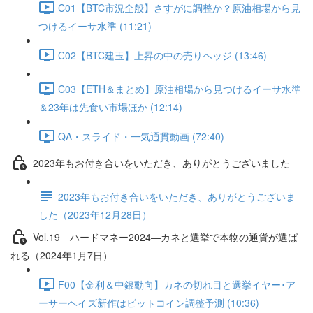
C01【BTC市況全般】さすがに調整か？原油相場から見
つけるイーサ水準 (11:21)
C02【BTC建玉】上昇の中の売りヘッジ (13:46)
C03【ETH＆まとめ】原油相場から見つけるイーサ水準
＆23年は先食い市場ほか (12:14)
QA・スライド・一気通貫動画 (72:40)
2023年もお付き合いをいただき、ありがとうございました
2023年もお付き合いをいただき、ありがとうございま
した（2023年12月28日）
Vol.19 ハードマネー2024―カネと選挙で本物の通貨が選ば
れる（2024年1月7日）
F00【金利＆中銀動向】カネの切れ目と選挙イヤー･ア
ーサーヘイズ新作はビットコイン調整予測 (10:36)