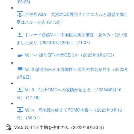
(60:23)
合併号Vol.9 突然のQE再開？テクニカルと思惑で動く
夏はスルーが吉 (61:50)
トレード通信Vol.1 中国恒⼤集団破綻・夏休み・狙い澄
ました売り（2023年8月20日） (71:07)
Vol.1-1 建前QT×本音QEほか（2023年8月27日）
Vol.2 怒濤の米ドル流動性～米国の本気を見る（2023年
9月2日）
Vol.3 9月FOMCへの攻防が始まる （2023年9月10
日） (17:19)
Vol.4 局地戦を終えてFOMC本番へ（2023年9月16
日） (36:01)
Vol.5 残り1四半期を残すのみ（2023年9月23日）