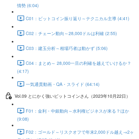
情勢 (6:04)
C01：ビットコイン振り返り～テクニカル主導 (4:41)
C02：チェーン動向～28,000ドルは利確 (2:55)
C03：建玉分析～相場巧者は動かず (5:06)
C04：まとめ～ 28,000一旦の利確を越えていけるか？
(4:17)
一気通貫動画・QA・スライド (64:14)
Vol.09 とにかく強いビットコインさん（2023年10月22日）
F01：金利・中銀動向～水利権ビジネスが来る？ほか
(9:08)
F02：ゴールド～リスクオフで年末2,000ドル越え→2ヶ