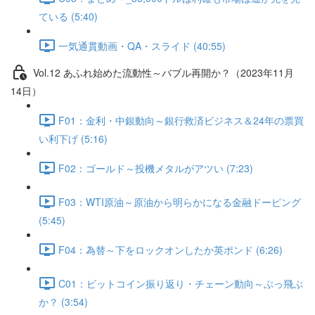
ている (5:40)
一気通貫動画・QA・スライド (40:55)
Vol.12 あふれ始めた流動性～バブル再開か？（2023年11月
14日）
F01：金利・中銀動向～銀行救済ビジネス＆24年の票買
い利下げ (5:16)
F02：ゴールド～投機メタルがアツい (7:23)
F03：WTI原油～原油から明らかになる金融ドーピング
(5:45)
F04：為替～下をロックオンしたか英ポンド (6:26)
C01：ビットコイン振り返り・チェーン動向～ぶっ飛ぶ
か？ (3:54)