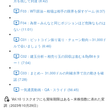
月を残して到達 (8:42)
F03：WTI原油～相場は相手の限界を探すゲーム (6:37)
F04：為替～みんなと同じポジションほど危険なものは
ない (11:01)
C01：ビットコイン振り返り・チェーン動向～31,000ド
ルで会いましょう (6:46)
C02：建玉分析～相売り玉の回収は進む＆ByBitキタ
ー！ (7:04)
C03：まとめ～ 31,000ドルの利確水準で次の動きを確
認 (7:28)
一気通貫動画・QA・スライド (56:45)
Vol.10 リスクオフにも賞味期限はある～米株指数に表れた変
調（2023年10月29日）