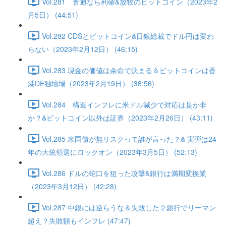
Vol.281 普通なら利確&放牧のビットコイン（2023年2
月5日） (44:51)
Vol.282 CDSとビットコイン&日銀総裁でドル円は変わ
らない（2023年2月12日） (46:15)
Vol.283 現金の価値は余命で決まる＆ビットコインは香
港DE独壇場（2023年2月19日） (38:56)
Vol.284 構造インフレに米ドル減少で対応は是か非
か？&ビットコイン以外は証券（2023年2月26日） (43:11)
Vol.285 米国債が無リスクって誰が言った？& 実弾は24
年の大統領選にロックオン（2023年3月5日） (52:13)
Vol.286 ドルの蛇口を狙った攻撃&銀行は満期変換業
（2023年3月12日） (42:28)
Vol.287 中銀には逆らうな＆失敗した２銀行でリーマン
超え？失敗額もインフレ (47:47)