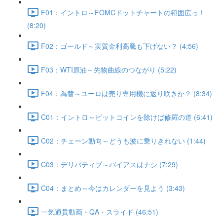
F01：イントロ～FOMCドットチャートの範囲広っ！
(8:20)
F02：ゴールド～実質金利高騰も下げない？ (4:56)
F03：WTI原油～先物曲線のつながり (5:22)
F04：為替～ユーロは売り専用機に返り咲きか？ (8:34)
C01：イントロ～ビットコインを除けば修羅の道 (6:41)
C02：チェーン動向～どうも波に乗りきれない (1:44)
C03：デリバティブ～バイアスはナシ (7:29)
C04：まとめ～今はカレンダーを見よう (3:43)
一気通貫動画・QA・スライド (46:51)