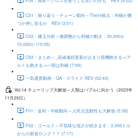
F04：為替～クロスを使っても良いのかも REV (8:02)
C01：振り返り・チェーン動向～The分岐点：利確が勝
つか押し切るか REV (3:01)
C02：建玉分析～微調整から利確の動き：30,000か
70,000か (10:05)
C03：まとめ～_高値連続更新が止まり投機飽きる→ア
ルトも飽きる→一部は利確 (7:59)
一気通貫動画・QA・スライド REV (52:43)
Vol.14 チューリップ大解放～人類はバブルに向かう（2023年
11月29日）
F01：金利・中銀動向～人民元流動性も大解放 (5:38)
F02：ゴールド～不気味な強さが続きます：2,000ドル
からの新規ロング？？ (7:17)