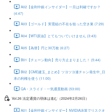
A02【金利中銀インサイダー】一旦は利確ですか？
(4:47)
A03【ゴールド】実需組の不在を狙った空き巣 (7:29)
A04【WTI原油】とてもついていけません (3:43)
A05【為替】円と30万枚 (6:27)
B01【チェーン動向】売り方止まりました！ (5:44)
B02【CME建玉_まとめ】ツヨツヨ連チャン発生中_日
本の利権を使う (11:00)
QA・スライド・一気通貫動画 (53:00)
Vol.26 法定通貨の弱体は進む（2024年2月26日）
A01【金利中銀インサイダー】NVIDIA決算でリスクオ