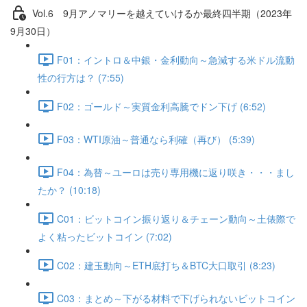
Vol.6 9⽉アノマリーを越えていけるか最終四半期（2023年
9月30日）
F01：イントロ＆中銀・金利動向～急減する米ドル流動
性の行方は？ (7:55)
F02：ゴールド～実質金利高騰でドン下げ (6:52)
F03：WTI原油～普通なら利確（再び） (5:39)
F04：為替～ユーロは売り専用機に返り咲き・・・まし
たか？ (10:18)
C01：ビットコイン振り返り＆チェーン動向～土俵際で
よく粘ったビットコイン (7:02)
C02：建玉動向～ETH底打ち＆BTC大口取引 (8:23)
C03：まとめ～下がる材料で下げられないビットコイン