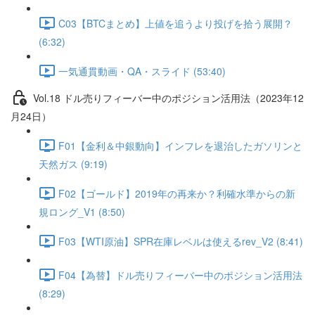
C03【BTCまとめ】上値を追うより投げを拾う展開？
(6:32)
一気通貫動画・QA・スライド (53:40)
Vol.18 ドル売りフィーバー中のポジション活用法（2023年12
月24日）
F01【金利＆中銀動向】インフレを退治したガソリンと
天然ガス (9:19)
F02【ゴールド】2019年の再来か？利確水準からの新
規ロング_V1 (8:50)
F03【WTI原油】SPR在庫レベルは使えるrev_V2 (8:41)
F04【為替】ドル売りフィーバー中のポジション活用法
(8:29)