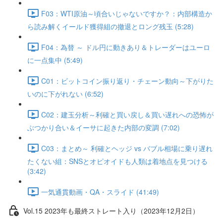
F03：WTI原油～頃合いじゃないですか？：内部構造か
ら読み解くイールド獲得組の撤退とロング残玉 (5:28)
F04：為替 ～ ドル円に動きあり＆トレーダーはユーロ
に一点集中 (5:49)
C01：ビットコイン振り返り・チェーン動向～下がりた
いのに下がれない (6:52)
C02：建玉分析～利確と買い戻し＆買い遅れへの恐怖が
ぶつかり合い＆イーサに起きた内部の変調 (7:02)
C03：まとめ～ 利確とヘッジ vs バブル相場に乗り遅れ
たくない組：SNSとオピオイドも人類は着地点を見つける
(3:42)
一気通貫動画・QA・スライド (41:49)
Vol.15 2023年も最終ストレート入り（2023年12月2日）