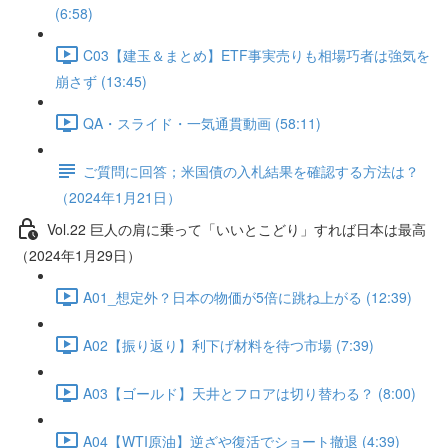
(6:58)
C03【建玉＆まとめ】ETF事実売りも相場巧者は強気を
崩さず (13:45)
QA・スライド・一気通貫動画 (58:11)
ご質問に回答；米国債の入札結果を確認する方法は？
（2024年1月21日）
Vol.22 巨人の肩に乗って「いいとこどり」すれば日本は最高
（2024年1月29日）
A01_想定外？日本の物価が5倍に跳ね上がる (12:39)
A02【振り返り】利下げ材料を待つ市場 (7:39)
A03【ゴールド】天井とフロアは切り替わる？ (8:00)
A04【WTI原油】逆ざや復活でショート撤退 (4:39)