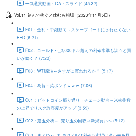
一気通貫動画・QA・スライド (45:32)
Vol.11 刻んで稼ぐ／休むも相場（2023年11月5日）
F01：金利・中銀動向～スケープゴートにされたくない
FED (6:21)
F02：ゴールド～_2,000ドル越えの利確水準も淡々と買
いが続く？ (7:20)
F03：WTI原油～さすがに買われるか？ (5:17)
F04：為替～英ポンドｗｗｗ (7:06)
C01：ビットコイン振り返り・チェーン動向～米株指数
の上昇でリスク許容度がアップ (3:59)
C02：建玉分析～_売り玉の回収→新規買いへ (5:12)
C03：まとめ～_35,000ドルは利確も市場は遙か先を見