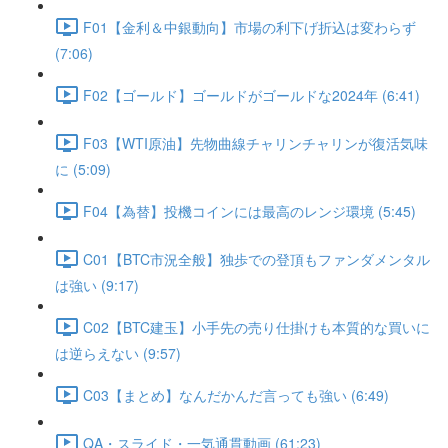
F01【金利＆中銀動向】市場の利下げ折込は変わらず
(7:06)
F02【ゴールド】ゴールドがゴールドな2024年 (6:41)
F03【WTI原油】先物曲線チャリンチャリンが復活気味
に (5:09)
F04【為替】投機コインには最高のレンジ環境 (5:45)
C01【BTC市況全般】独歩での登頂もファンダメンタル
は強い (9:17)
C02【BTC建玉】小手先の売り仕掛けも本質的な買いに
は逆らえない (9:57)
C03【まとめ】なんだかんだ言っても強い (6:49)
QA・スライド・一気通貫動画 (61:23)