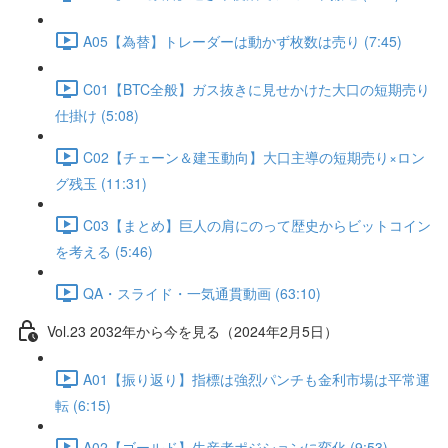
A05【為替】トレーダーは動かず枚数は売り (7:45)
C01【BTC全般】ガス抜きに見せかけた大口の短期売り
仕掛け (5:08)
C02【チェーン＆建玉動向】大口主導の短期売り×ロン
グ残玉 (11:31)
C03【まとめ】巨人の肩にのって歴史からビットコイン
を考える (5:46)
QA・スライド・一気通貫動画 (63:10)
Vol.23 2032年から今を見る（2024年2月5日）
A01【振り返り】指標は強烈パンチも金利市場は平常運
転 (6:15)
A02【ゴールド】生産者ポジションに変化 (9:53)