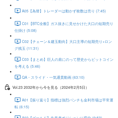
A05【為替】トレーダーは動かず枚数は売り (7:45)
C01【BTC全般】ガス抜きに見せかけた大口の短期売り
仕掛け (5:08)
C02【チェーン＆建玉動向】大口主導の短期売り×ロン
グ残玉 (11:31)
C03【まとめ】巨人の肩にのって歴史からビットコイン
を考える (5:46)
QA・スライド・一気通貫動画 (63:10)
Vol.23 2032年から今を見る（2024年2月5日）
A01【振り返り】指標は強烈パンチも金利市場は平常運
転 (6:15)
A02【ゴールド】生産者ポジションに変化 (9:53)