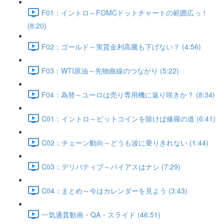
F01：イントロ～FOMCドットチャートの範囲広っ！
(8:20)
F02：ゴールド～実質金利高騰も下げない？ (4:56)
F03：WTI原油～先物曲線のつながり (5:22)
F04：為替～ユーロは売り専用機に返り咲きか？ (8:34)
C01：イントロ～ビットコインを除けば修羅の道 (6:41)
C02：チェーン動向～どうも波に乗りきれない (1:44)
C03：デリバティブ～バイアスはナシ (7:29)
C04：まとめ～今はカレンダーを見よう (3:43)
一気通貫動画・QA・スライド (46:51)