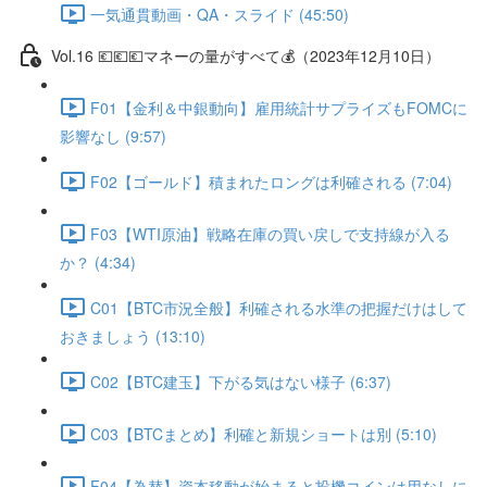
一気通貫動画・QA・スライド (45:50)
Vol.16 💶💶💶マネーの量がすべて💰（2023年12月10日）
F01【金利＆中銀動向】雇用統計サプライズもFOMCに
影響なし (9:57)
F02【ゴールド】積まれたロングは利確される (7:04)
F03【WTI原油】戦略在庫の買い戻しで支持線が入る
か？ (4:34)
C01【BTC市況全般】利確される水準の把握だけはして
おきましょう (13:10)
C02【BTC建玉】下がる気はない様子 (6:37)
C03【BTCまとめ】利確と新規ショートは別 (5:10)
F04【為替】資本移動が始まると投機コインは用なしに