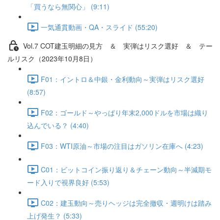
「買うなら無関心」 (9:11)
一気通貫動画・QA・スライド (55:20)
Vol.7 COT建⽟明細の⾒⽅ ＆ 実弾はリスク選好 ＆ テー
ルリスク（2023年10月8日）
F01：イントロ＆中銀・金利動向～実弾はリスク選好
(8:57)
F02：ゴールド～やっぱり年末2,000ドルを市場は織り
込んでいる？ (4:40)
F03：WTI原油～市場の注目はガソリン在庫へ (4:23)
C01：ビットコイン振り返り＆チェーン動向～半減期モ
ード入りで視界良好 (5:53)
C02：建玉動向～売りヘッジは完全撤収・週明けは踏み
上げ発生？ (5:33)