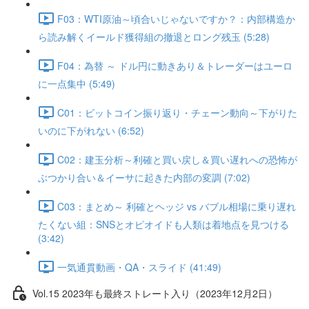
F03：WTI原油～頃合いじゃないですか？：内部構造か
ら読み解くイールド獲得組の撤退とロング残玉 (5:28)
F04：為替 ～ ドル円に動きあり＆トレーダーはユーロ
に一点集中 (5:49)
C01：ビットコイン振り返り・チェーン動向～下がりた
いのに下がれない (6:52)
C02：建玉分析～利確と買い戻し＆買い遅れへの恐怖が
ぶつかり合い＆イーサに起きた内部の変調 (7:02)
C03：まとめ～ 利確とヘッジ vs バブル相場に乗り遅れ
たくない組：SNSとオピオイドも人類は着地点を見つける
(3:42)
一気通貫動画・QA・スライド (41:49)
Vol.15 2023年も最終ストレート入り（2023年12月2日）