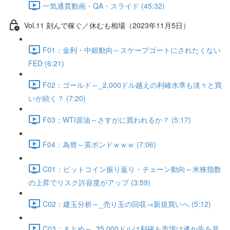
一気通貫動画・QA・スライド (45:32)
Vol.11 刻んで稼ぐ／休むも相場（2023年11月5日）
F01：金利・中銀動向～スケープゴートにされたくない
FED (6:21)
F02：ゴールド～_2,000ドル越えの利確水準も淡々と買
いが続く？ (7:20)
F03：WTI原油～さすがに買われるか？ (5:17)
F04：為替～英ポンドｗｗｗ (7:06)
C01：ビットコイン振り返り・チェーン動向～米株指数
の上昇でリスク許容度がアップ (3:59)
C02：建玉分析～_売り玉の回収→新規買いへ (5:12)
C03：まとめ～_35,000ドルは利確も市場は遙か先を見