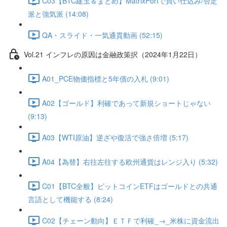
C03【BTC建玉＆まとめ】MatrixPortで買い仕込み/否定
派と強気派 (14:08)
QA・スライド・一気通貫動画 (52:15)
Vol.21 インフレの原因は金融政策択（2024年1月22日）
A01_PCE物価指標と5年債の入札 (9:01)
A02【ゴールド】利確であって新規ショートじゃない
(9:13)
A03【WTI原油】逆ざや復活で強さ倍増 (5:17)
A04【為替】右往左往する欧州通貨はレンジ入り (5:32)
C01【BTC全般】ビットコインETFはゴールドとの共通
言語として機能する (8:24)
C02【チェーン動向】ＥＴＦで利確_→_米株に資金流出