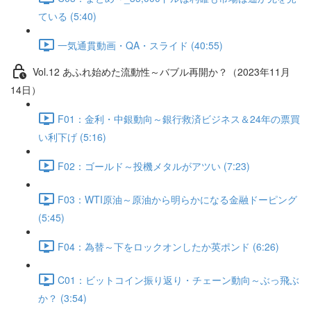
ている (5:40)
一気通貫動画・QA・スライド (40:55)
Vol.12 あふれ始めた流動性～バブル再開か？（2023年11月
14日）
F01：金利・中銀動向～銀行救済ビジネス＆24年の票買
い利下げ (5:16)
F02：ゴールド～投機メタルがアツい (7:23)
F03：WTI原油～原油から明らかになる金融ドーピング
(5:45)
F04：為替～下をロックオンしたか英ポンド (6:26)
C01：ビットコイン振り返り・チェーン動向～ぶっ飛ぶ
か？ (3:54)