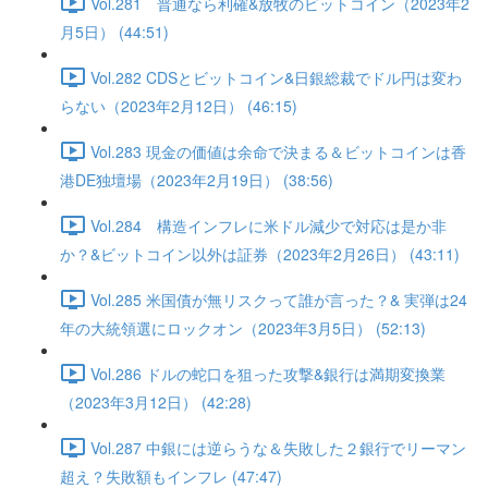
Vol.281 普通なら利確&放牧のビットコイン（2023年2
月5日） (44:51)
Vol.282 CDSとビットコイン&日銀総裁でドル円は変わ
らない（2023年2月12日） (46:15)
Vol.283 現金の価値は余命で決まる＆ビットコインは香
港DE独壇場（2023年2月19日） (38:56)
Vol.284 構造インフレに米ドル減少で対応は是か非
か？&ビットコイン以外は証券（2023年2月26日） (43:11)
Vol.285 米国債が無リスクって誰が言った？& 実弾は24
年の大統領選にロックオン（2023年3月5日） (52:13)
Vol.286 ドルの蛇口を狙った攻撃&銀行は満期変換業
（2023年3月12日） (42:28)
Vol.287 中銀には逆らうな＆失敗した２銀行でリーマン
超え？失敗額もインフレ (47:47)