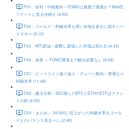
F01：金利・中銀動向～FOMCは無風で通過か？Nick氏
ツイートに見る冷静さ (4:55)
F02：ゴールド～利確水準も買い余地を多分に残すハー
ドマネー (8:15)
F03：WTI原油～疲弊し退場した市場は荒れる (4:42)
F04：為替 ～ FOMC通過まで触る必要なし (6:06)
C01：ビットコイン振り返り・チェーン動向～普通なら
利確水準 (11:46)
C02：建玉分析～SEC推しのBTCとETHのETFはファン
ドの餌 (6:59)
C03：まとめ～ 34,000に切上がった利確水準＆ゴール
ドとのバランス見るべし (2:48)