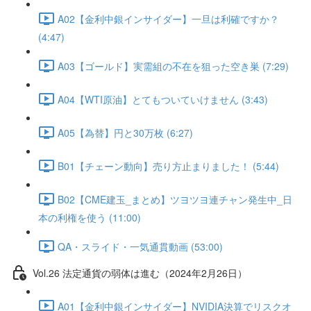
A02【金利中銀インサイダー】一旦は利確ですか？
(4:47)
A03【ゴールド】実需組の不在を狙った空き巣 (7:29)
A04【WTI原油】とてもついていけません (3:43)
A05【為替】円と30万枚 (6:27)
B01【チェーン動向】売り方止まりました！ (5:44)
B02【CME建玉_まとめ】ツヨツヨ連チャン発生中_日
本の利権を使う (11:00)
QA・スライド・一気通貫動画 (53:00)
Vol.26 法定通貨の弱体は進む（2024年2月26日）
A01【金利中銀インサイダー】NVIDIA決算でリスクオ