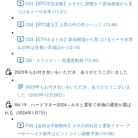
C01【BTC市況全般】さすがに調整か？原油相場から見
つけるイーサ水準 (11:21)
C02【BTC建玉】上昇の中の売りヘッジ (13:46)
C03【ETH＆まとめ】原油相場から見つけるイーサ水準
＆23年は先食い市場ほか (12:14)
QA・スライド・一気通貫動画 (72:40)
2023年もお付き合いをいただき、ありがとうございました
2023年もお付き合いをいただき、ありがとうございま
した（2023年12月28日）
Vol.19 ハードマネー2024―カネと選挙で本物の通貨が選ば
れる（2024年1月7日）
F00【金利＆中銀動向】カネの切れ目と選挙イヤー･ア
ーサーヘイズ新作はビットコイン調整予測 (10:36)