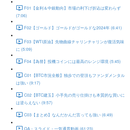
F01【金利＆中銀動向】市場の利下げ折込は変わらず
(7:06)
F02【ゴールド】ゴールドがゴールドな2024年 (6:41)
F03【WTI原油】先物曲線チャリンチャリンが復活気味
に (5:09)
F04【為替】投機コインには最高のレンジ環境 (5:45)
C01【BTC市況全般】独歩での登頂もファンダメンタル
は強い (9:17)
C02【BTC建玉】小手先の売り仕掛けも本質的な買いに
は逆らえない (9:57)
C03【まとめ】なんだかんだ言っても強い (6:49)
QA・スライド・一気通貫動画 (61:23)