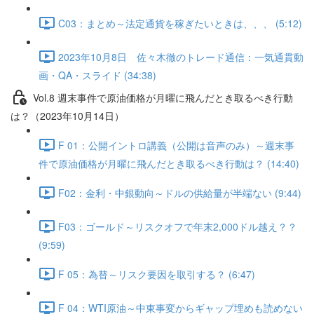
C03：まとめ～法定通貨を稼ぎたいときは、、、 (5:12)
2023年10月8日 佐々木徹のトレード通信：一気通貫動
画・QA・スライド (34:38)
Vol.8 週末事件で原油価格が月曜に飛んだとき取るべき行動
は？（2023年10月14日）
F 01：公開イントロ講義（公開は音声のみ）～週末事
件で原油価格が月曜に飛んだとき取るべき行動は？ (14:40)
F02：金利・中銀動向～ドルの供給量が半端ない (9:44)
F03：ゴールド～リスクオフで年末2,000ドル越え？？
(9:59)
F 05：為替～リスク要因を取引する？ (6:47)
F 04：WTI原油～中東事変からギャップ埋めも読めない