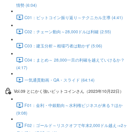
情勢 (6:04)
C01：ビットコイン振り返り～テクニカル主導 (4:41)
C02：チェーン動向～28,000ドルは利確 (2:55)
C03：建玉分析～相場巧者は動かず (5:06)
C04：まとめ～ 28,000一旦の利確を越えていけるか？
(4:17)
一気通貫動画・QA・スライド (64:14)
Vol.09 とにかく強いビットコインさん（2023年10月22日）
F01：金利・中銀動向～水利権ビジネスが来る？ほか
(9:08)
F02：ゴールド～リスクオフで年末2,000ドル越え→2ヶ