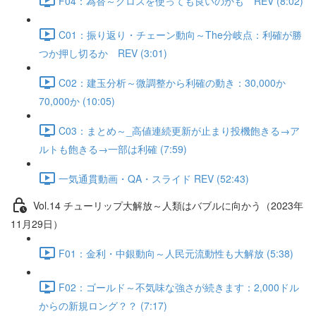
F04：為替～クロスを使っても良いのかも REV (8:02)
C01：振り返り・チェーン動向～The分岐点：利確が勝
つか押し切るか REV (3:01)
C02：建玉分析～微調整から利確の動き：30,000か
70,000か (10:05)
C03：まとめ～_高値連続更新が止まり投機飽きる→ア
ルトも飽きる→一部は利確 (7:59)
一気通貫動画・QA・スライド REV (52:43)
Vol.14 チューリップ大解放～人類はバブルに向かう（2023年
11月29日）
F01：金利・中銀動向～人民元流動性も大解放 (5:38)
F02：ゴールド～不気味な強さが続きます：2,000ドル
からの新規ロング？？ (7:17)