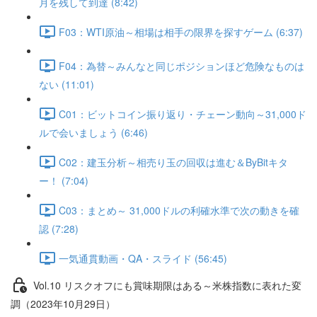
月を残して到達 (8:42)
F03：WTI原油～相場は相手の限界を探すゲーム (6:37)
F04：為替～みんなと同じポジションほど危険なものは
ない (11:01)
C01：ビットコイン振り返り・チェーン動向～31,000ド
ルで会いましょう (6:46)
C02：建玉分析～相売り玉の回収は進む＆ByBitキタ
ー！ (7:04)
C03：まとめ～ 31,000ドルの利確水準で次の動きを確
認 (7:28)
一気通貫動画・QA・スライド (56:45)
Vol.10 リスクオフにも賞味期限はある～米株指数に表れた変
調（2023年10月29日）