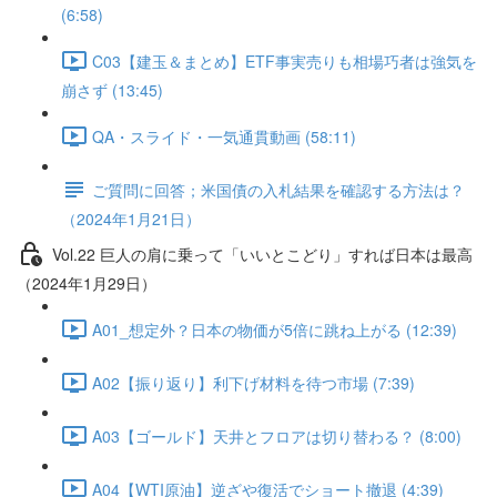
(6:58)
C03【建玉＆まとめ】ETF事実売りも相場巧者は強気を
崩さず (13:45)
QA・スライド・一気通貫動画 (58:11)
ご質問に回答；米国債の入札結果を確認する方法は？
（2024年1月21日）
Vol.22 巨人の肩に乗って「いいとこどり」すれば日本は最高
（2024年1月29日）
A01_想定外？日本の物価が5倍に跳ね上がる (12:39)
A02【振り返り】利下げ材料を待つ市場 (7:39)
A03【ゴールド】天井とフロアは切り替わる？ (8:00)
A04【WTI原油】逆ざや復活でショート撤退 (4:39)