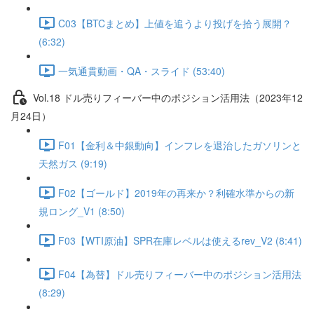
C03【BTCまとめ】上値を追うより投げを拾う展開？
(6:32)
一気通貫動画・QA・スライド (53:40)
Vol.18 ドル売りフィーバー中のポジション活用法（2023年12
月24日）
F01【金利＆中銀動向】インフレを退治したガソリンと
天然ガス (9:19)
F02【ゴールド】2019年の再来か？利確水準からの新
規ロング_V1 (8:50)
F03【WTI原油】SPR在庫レベルは使えるrev_V2 (8:41)
F04【為替】ドル売りフィーバー中のポジション活用法
(8:29)