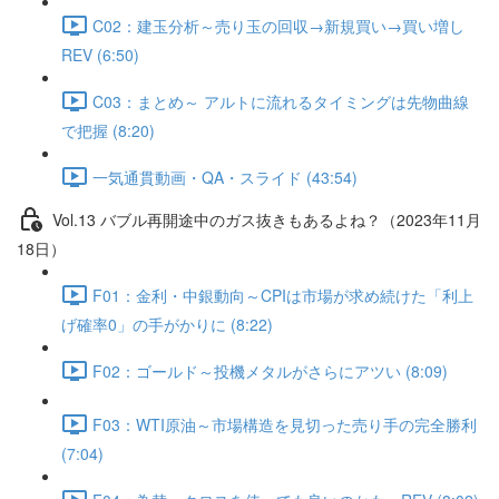
C02：建玉分析～売り玉の回収→新規買い→買い増し
REV (6:50)
C03：まとめ～ アルトに流れるタイミングは先物曲線
で把握 (8:20)
一気通貫動画・QA・スライド (43:54)
Vol.13 バブル再開途中のガス抜きもあるよね？（2023年11月
18日）
F01：金利・中銀動向～CPIは市場が求め続けた「利上
げ確率0」の手がかりに (8:22)
F02：ゴールド～投機メタルがさらにアツい (8:09)
F03：WTI原油～市場構造を見切った売り手の完全勝利
(7:04)