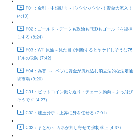
F01：金利・中銀動向～ドババババババ！資金大流入！
(4:19)
F02：ゴールド～データも政治もFEDもゴールドを後押
しする (8:24)
F03：WTI原油～見た目で判断するとヤケドしそうな75
ドルの攻防 (7:42)
F04：為替_～_ペソに資金が流れ込む消去法的な法定通
貨市場 (9:20)
C01：ビットコイン振り返り・チェーン動向～ぶっ飛び
そうです (4:27)
C02：建玉分析～上昇に身を任せる (7:01)
C03：まとめ～ カネが押し寄せて強制浮上 (4:37)