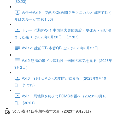
(60:23)
合併号Vol.9 突然のQE再開？テクニカルと思惑で動く
夏はスルーが吉 (61:50)
トレード通信Vol.1 中国恒⼤集団破綻・夏休み・狙い澄
ました売り（2023年8月20日） (71:07)
Vol.1-1 建前QT×本音QEほか（2023年8月27日）
Vol.2 怒濤の米ドル流動性～米国の本気を見る（2023年
9月2日）
Vol.3 9月FOMCへの攻防が始まる （2023年9月10
日） (17:19)
Vol.4 局地戦を終えてFOMC本番へ（2023年9月16
日） (36:01)
Vol.5 残り1四半期を残すのみ（2023年9月23日）