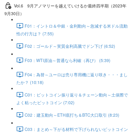
Vol.6 9⽉アノマリーを越えていけるか最終四半期（2023年
9月30日）
F01：イントロ＆中銀・金利動向～急減する米ドル流動
性の行方は？ (7:55)
F02：ゴールド～実質金利高騰でドン下げ (6:52)
F03：WTI原油～普通なら利確（再び） (5:39)
F04：為替～ユーロは売り専用機に返り咲き・・・まし
たか？ (10:18)
C01：ビットコイン振り返り＆チェーン動向～土俵際で
よく粘ったビットコイン (7:02)
C02：建玉動向～ETH底打ち＆BTC大口取引 (8:23)
C03：まとめ～下がる材料で下げられないビットコイン