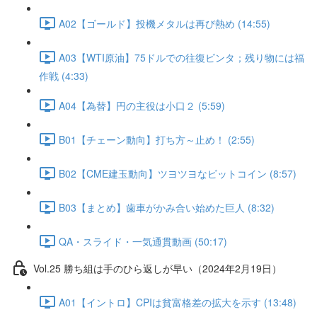
A02【ゴールド】投機メタルは再び熱め (14:55)
A03【WTI原油】75ドルでの往復ビンタ；残り物には福
作戦 (4:33)
A04【為替】円の主役は小口２ (5:59)
B01【チェーン動向】打ち方～止め！ (2:55)
B02【CME建玉動向】ツヨツヨなビットコイン (8:57)
B03【まとめ】歯車がかみ合い始めた巨人 (8:32)
QA・スライド・一気通貫動画 (50:17)
Vol.25 勝ち組は手のひら返しが早い（2024年2月19日）
A01【イントロ】CPIは貧富格差の拡大を示す (13:48)