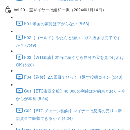
Vol.20 選挙イヤーは緩和一択（2024年1月14日）
F01 米国の家賃は下がらない (8:53)
F02【ゴールド】やたらと強い～ガス抜きは完了です
か？ (7:49)
F03【WTI原油】本当に稼ぐなら自分の宝を見つければ
OK (5:26)
F04【為替】2.5回目でひっくり返す投機コイン (5:40)
C01【BTC市況全般】48,000の利確はお約束どおり～今
からが本番 (5:54)
C02【BTC チェーン動向】マイナーは怒涛の売り～新
規資金で吸収できるか？ (4:24)