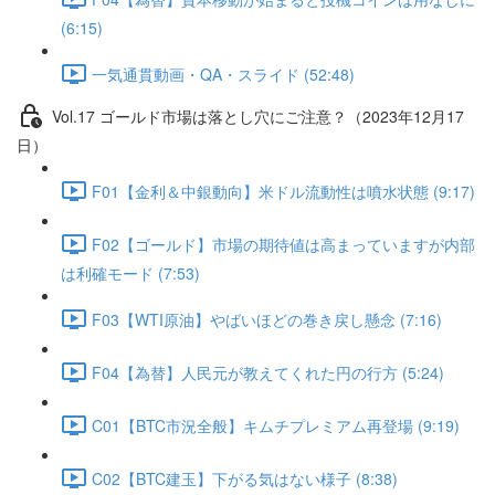
(6:15)
一気通貫動画・QA・スライド (52:48)
Vol.17 ゴールド市場は落とし穴にご注意？（2023年12月17
日）
F01【金利＆中銀動向】米ドル流動性は噴水状態 (9:17)
F02【ゴールド】市場の期待値は高まっていますが内部
は利確モード (7:53)
F03【WTI原油】やばいほどの巻き戻し懸念 (7:16)
F04【為替】人民元が教えてくれた円の行方 (5:24)
C01【BTC市況全般】キムチプレミアム再登場 (9:19)
C02【BTC建玉】下がる気はない様子 (8:38)