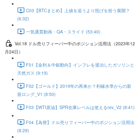
C03【BTCまとめ】上値を追うより投げを拾う展開？
(6:32)
一気通貫動画・QA・スライド (53:40)
Vol.18 ドル売りフィーバー中のポジション活用法（2023年12
月24日）
F01【金利＆中銀動向】インフレを退治したガソリンと
天然ガス (9:19)
F02【ゴールド】2019年の再来か？利確水準からの新
規ロング_V1 (8:50)
F03【WTI原油】SPR在庫レベルは使えるrev_V2 (8:41)
F04【為替】ドル売りフィーバー中のポジション活用法
(8:29)