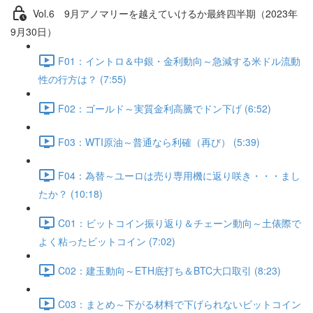
Vol.6 9⽉アノマリーを越えていけるか最終四半期（2023年
9月30日）
F01：イントロ＆中銀・金利動向～急減する米ドル流動
性の行方は？ (7:55)
F02：ゴールド～実質金利高騰でドン下げ (6:52)
F03：WTI原油～普通なら利確（再び） (5:39)
F04：為替～ユーロは売り専用機に返り咲き・・・まし
たか？ (10:18)
C01：ビットコイン振り返り＆チェーン動向～土俵際で
よく粘ったビットコイン (7:02)
C02：建玉動向～ETH底打ち＆BTC大口取引 (8:23)
C03：まとめ～下がる材料で下げられないビットコイン