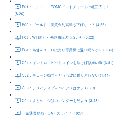
F01：イントロ～FOMCドットチャートの範囲広っ！
(8:20)
F02：ゴールド～実質金利高騰も下げない？ (4:56)
F03：WTI原油～先物曲線のつながり (5:22)
F04：為替～ユーロは売り専用機に返り咲きか？ (8:34)
C01：イントロ～ビットコインを除けば修羅の道 (6:41)
C02：チェーン動向～どうも波に乗りきれない (1:44)
C03：デリバティブ～バイアスはナシ (7:29)
C04：まとめ～今はカレンダーを見よう (3:43)
一気通貫動画・QA・スライド (46:51)