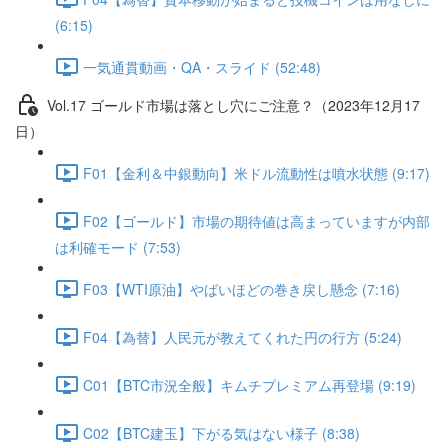
(6:15)
一気通貫動画・QA・スライド (52:48)
Vol.17 ゴールド市場は落とし穴にご注意？（2023年12月17
日）
F01【金利＆中銀動向】米ドル流動性は噴水状態 (9:17)
F02【ゴールド】市場の期待値は高まっていますが内部
は利確モード (7:53)
F03【WTI原油】やばいほどの巻き戻し懸念 (7:16)
F04【為替】人民元が教えてくれた円の行方 (5:24)
C01【BTC市況全般】キムチプレミアム再登場 (9:19)
C02【BTC建玉】下がる気はない様子 (8:38)