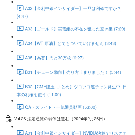
A02【金利中銀インサイダー】一旦は利確ですか？
(4:47)
A03【ゴールド】実需組の不在を狙った空き巣 (7:29)
A04【WTI原油】とてもついていけません (3:43)
A05【為替】円と30万枚 (6:27)
B01【チェーン動向】売り方止まりました！ (5:44)
B02【CME建玉_まとめ】ツヨツヨ連チャン発生中_日
本の利権を使う (11:00)
QA・スライド・一気通貫動画 (53:00)
Vol.26 法定通貨の弱体は進む（2024年2月26日）
A01【金利中銀インサイダー】NVIDIA決算でリスクオ