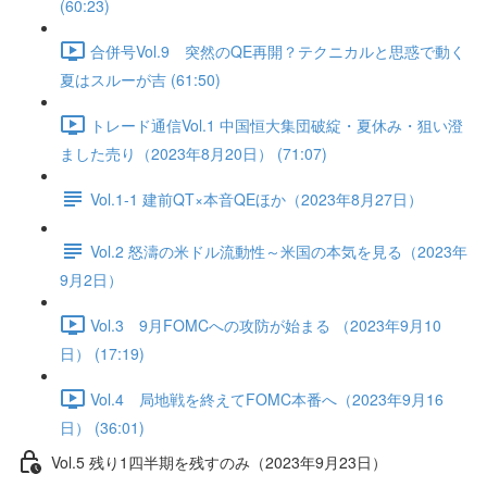
(60:23)
合併号Vol.9 突然のQE再開？テクニカルと思惑で動く
夏はスルーが吉 (61:50)
トレード通信Vol.1 中国恒⼤集団破綻・夏休み・狙い澄
ました売り（2023年8月20日） (71:07)
Vol.1-1 建前QT×本音QEほか（2023年8月27日）
Vol.2 怒濤の米ドル流動性～米国の本気を見る（2023年
9月2日）
Vol.3 9月FOMCへの攻防が始まる （2023年9月10
日） (17:19)
Vol.4 局地戦を終えてFOMC本番へ（2023年9月16
日） (36:01)
Vol.5 残り1四半期を残すのみ（2023年9月23日）