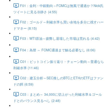
F01：金利・中銀動向～FOMCは無風で通過か？Nick氏
ツイートに見る冷静さ (4:55)
F02：ゴールド～利確水準も買い余地を多分に残すハー
ドマネー (8:15)
F03：WTI原油～疲弊し退場した市場は荒れる (4:42)
F04：為替 ～ FOMC通過まで触る必要なし (6:06)
C01：ビットコイン振り返り・チェーン動向～普通なら
利確水準 (11:46)
C02：建玉分析～SEC推しのBTCとETHのETFはファン
ドの餌 (6:59)
C03：まとめ～ 34,000に切上がった利確水準＆ゴール
ドとのバランス見るべし (2:48)