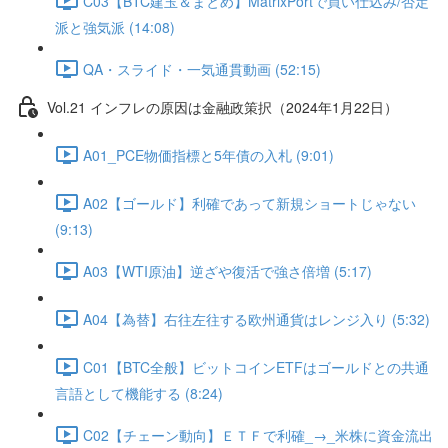
C03【BTC建玉＆まとめ】MatrixPortで買い仕込み/否定
派と強気派 (14:08)
QA・スライド・一気通貫動画 (52:15)
Vol.21 インフレの原因は金融政策択（2024年1月22日）
A01_PCE物価指標と5年債の入札 (9:01)
A02【ゴールド】利確であって新規ショートじゃない
(9:13)
A03【WTI原油】逆ざや復活で強さ倍増 (5:17)
A04【為替】右往左往する欧州通貨はレンジ入り (5:32)
C01【BTC全般】ビットコインETFはゴールドとの共通
言語として機能する (8:24)
C02【チェーン動向】ＥＴＦで利確_→_米株に資金流出