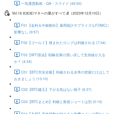
一気通貫動画・QA・スライド (45:50)
Vol.16 💶💶💶マネーの量がすべて💰（2023年12月10日）
F01【金利＆中銀動向】雇用統計サプライズもFOMCに
影響なし (9:57)
F02【ゴールド】積まれたロングは利確される (7:04)
F03【WTI原油】戦略在庫の買い戻しで支持線が入る
か？ (4:34)
C01【BTC市況全般】利確される水準の把握だけはして
おきましょう (13:10)
C02【BTC建玉】下がる気はない様子 (6:37)
C03【BTCまとめ】利確と新規ショートは別 (5:10)
F04【為替】資本移動が始まると投機コインは用なしに