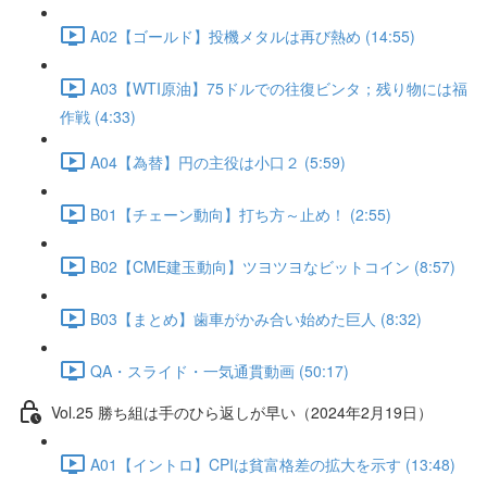
A02【ゴールド】投機メタルは再び熱め (14:55)
A03【WTI原油】75ドルでの往復ビンタ；残り物には福
作戦 (4:33)
A04【為替】円の主役は小口２ (5:59)
B01【チェーン動向】打ち方～止め！ (2:55)
B02【CME建玉動向】ツヨツヨなビットコイン (8:57)
B03【まとめ】歯車がかみ合い始めた巨人 (8:32)
QA・スライド・一気通貫動画 (50:17)
Vol.25 勝ち組は手のひら返しが早い（2024年2月19日）
A01【イントロ】CPIは貧富格差の拡大を示す (13:48)