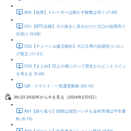
A05【為替】トレーダーは動かず枚数は売り (7:45)
C01【BTC全般】ガス抜きに見せかけた大口の短期売り
仕掛け (5:08)
C02【チェーン＆建玉動向】大口主導の短期売り×ロン
グ残玉 (11:31)
C03【まとめ】巨人の肩にのって歴史からビットコイン
を考える (5:46)
QA・スライド・一気通貫動画 (63:10)
Vol.23 2032年から今を見る（2024年2月5日）
A01【振り返り】指標は強烈パンチも金利市場は平常運
転 (6:15)
A02【ゴールド】生産者ポジションに変化 (9:53)