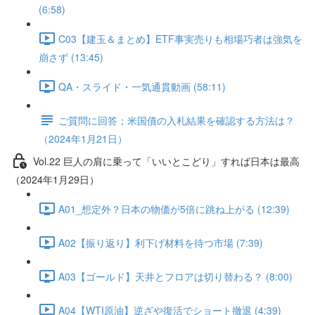
(6:58)
C03【建玉＆まとめ】ETF事実売りも相場巧者は強気を
崩さず (13:45)
QA・スライド・一気通貫動画 (58:11)
ご質問に回答；米国債の入札結果を確認する方法は？
（2024年1月21日）
Vol.22 巨人の肩に乗って「いいとこどり」すれば日本は最高
（2024年1月29日）
A01_想定外？日本の物価が5倍に跳ね上がる (12:39)
A02【振り返り】利下げ材料を待つ市場 (7:39)
A03【ゴールド】天井とフロアは切り替わる？ (8:00)
A04【WTI原油】逆ざや復活でショート撤退 (4:39)