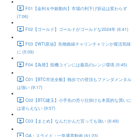
F01【金利＆中銀動向】市場の利下げ折込は変わらず
(7:06)
F02【ゴールド】ゴールドがゴールドな2024年 (6:41)
F03【WTI原油】先物曲線チャリンチャリンが復活気味
に (5:09)
F04【為替】投機コインには最高のレンジ環境 (5:45)
C01【BTC市況全般】独歩での登頂もファンダメンタル
は強い (9:17)
C02【BTC建玉】小手先の売り仕掛けも本質的な買いに
は逆らえない (9:57)
C03【まとめ】なんだかんだ言っても強い (6:49)
QA・スライド・一気通貫動画 (61:23)