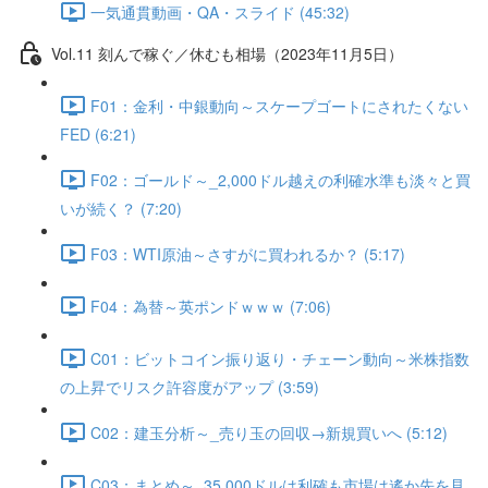
一気通貫動画・QA・スライド (45:32)
Vol.11 刻んで稼ぐ／休むも相場（2023年11月5日）
F01：金利・中銀動向～スケープゴートにされたくない
FED (6:21)
F02：ゴールド～_2,000ドル越えの利確水準も淡々と買
いが続く？ (7:20)
F03：WTI原油～さすがに買われるか？ (5:17)
F04：為替～英ポンドｗｗｗ (7:06)
C01：ビットコイン振り返り・チェーン動向～米株指数
の上昇でリスク許容度がアップ (3:59)
C02：建玉分析～_売り玉の回収→新規買いへ (5:12)
C03：まとめ～_35,000ドルは利確も市場は遙か先を見