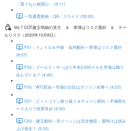
「買うなら無関心」 (9:11)
一気通貫動画・QA・スライド (55:20)
Vol.7 COT建⽟明細の⾒⽅ ＆ 実弾はリスク選好 ＆ テー
ルリスク（2023年10月8日）
F01：イントロ＆中銀・金利動向～実弾はリスク選好
(8:57)
F02：ゴールド～やっぱり年末2,000ドルを市場は織り
込んでいる？ (4:40)
F03：WTI原油～市場の注目はガソリン在庫へ (4:23)
C01：ビットコイン振り返り＆チェーン動向～半減期モ
ード入りで視界良好 (5:53)
C02：建玉動向～売りヘッジは完全撤収・週明けは踏み
上げ発生？ (5:33)