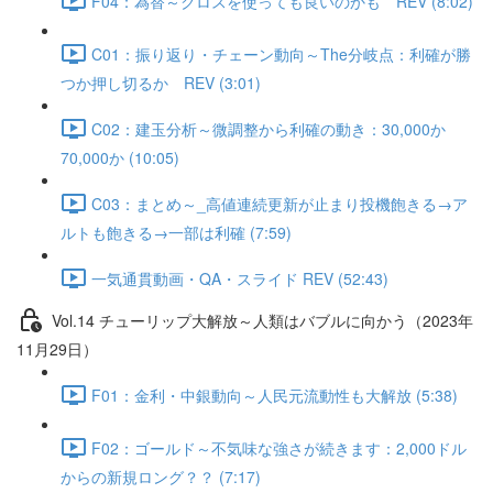
F04：為替～クロスを使っても良いのかも REV (8:02)
C01：振り返り・チェーン動向～The分岐点：利確が勝
つか押し切るか REV (3:01)
C02：建玉分析～微調整から利確の動き：30,000か
70,000か (10:05)
C03：まとめ～_高値連続更新が止まり投機飽きる→ア
ルトも飽きる→一部は利確 (7:59)
一気通貫動画・QA・スライド REV (52:43)
Vol.14 チューリップ大解放～人類はバブルに向かう（2023年
11月29日）
F01：金利・中銀動向～人民元流動性も大解放 (5:38)
F02：ゴールド～不気味な強さが続きます：2,000ドル
からの新規ロング？？ (7:17)