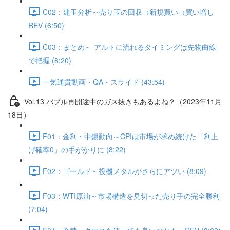
C02：建玉分析～売り玉の回収→新規買い→買い増し
REV (6:50)
C03：まとめ～ アルトに流れるタイミングは先物曲線
で把握 (8:20)
一気通貫動画・QA・スライド (43:54)
Vol.13 バブル再開途中のガス抜きもあるよね？（2023年11月
18日）
F01：金利・中銀動向～CPIは市場が求め続けた「利上
げ確率0」の手がかりに (8:22)
F02：ゴールド～投機メタルがさらにアツい (8:09)
F03：WTI原油～市場構造を見切った売り手の完全勝利
(7:04)