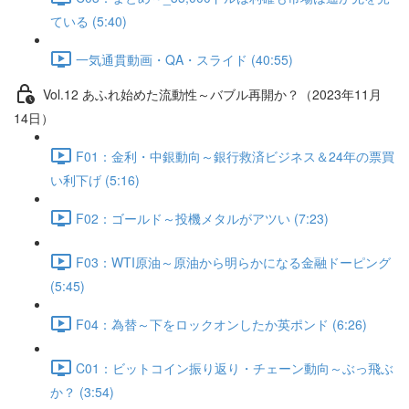
ている (5:40)
一気通貫動画・QA・スライド (40:55)
Vol.12 あふれ始めた流動性～バブル再開か？（2023年11月
14日）
F01：金利・中銀動向～銀行救済ビジネス＆24年の票買
い利下げ (5:16)
F02：ゴールド～投機メタルがアツい (7:23)
F03：WTI原油～原油から明らかになる金融ドーピング
(5:45)
F04：為替～下をロックオンしたか英ポンド (6:26)
C01：ビットコイン振り返り・チェーン動向～ぶっ飛ぶ
か？ (3:54)