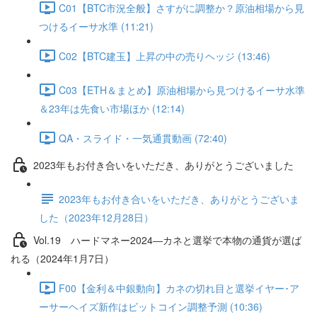
C01【BTC市況全般】さすがに調整か？原油相場から見
つけるイーサ水準 (11:21)
C02【BTC建玉】上昇の中の売りヘッジ (13:46)
C03【ETH＆まとめ】原油相場から見つけるイーサ水準
＆23年は先食い市場ほか (12:14)
QA・スライド・一気通貫動画 (72:40)
2023年もお付き合いをいただき、ありがとうございました
2023年もお付き合いをいただき、ありがとうございま
した（2023年12月28日）
Vol.19 ハードマネー2024―カネと選挙で本物の通貨が選ば
れる（2024年1月7日）
F00【金利＆中銀動向】カネの切れ目と選挙イヤー･ア
ーサーヘイズ新作はビットコイン調整予測 (10:36)