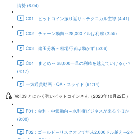
情勢 (6:04)
C01：ビットコイン振り返り～テクニカル主導 (4:41)
C02：チェーン動向～28,000ドルは利確 (2:55)
C03：建玉分析～相場巧者は動かず (5:06)
C04：まとめ～ 28,000一旦の利確を越えていけるか？
(4:17)
一気通貫動画・QA・スライド (64:14)
Vol.09 とにかく強いビットコインさん（2023年10月22日）
F01：金利・中銀動向～水利権ビジネスが来る？ほか
(9:08)
F02：ゴールド～リスクオフで年末2,000ドル越え→2ヶ