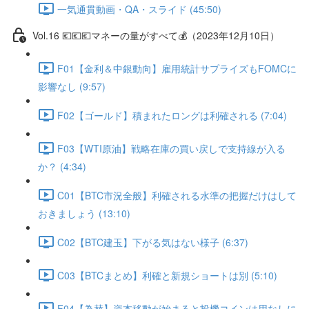
一気通貫動画・QA・スライド (45:50)
Vol.16 💶💶💶マネーの量がすべて💰（2023年12月10日）
F01【金利＆中銀動向】雇用統計サプライズもFOMCに
影響なし (9:57)
F02【ゴールド】積まれたロングは利確される (7:04)
F03【WTI原油】戦略在庫の買い戻しで支持線が入る
か？ (4:34)
C01【BTC市況全般】利確される水準の把握だけはして
おきましょう (13:10)
C02【BTC建玉】下がる気はない様子 (6:37)
C03【BTCまとめ】利確と新規ショートは別 (5:10)
F04【為替】資本移動が始まると投機コインは用なしに