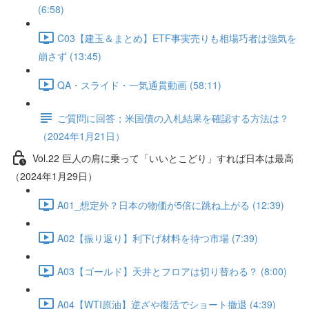
(6:58)
C03【建玉＆まとめ】ETF事実売りも相場巧者は強気を
崩さず (13:45)
QA・スライド・一気通貫動画 (58:11)
ご質問に回答；米国債の入札結果を確認する方法は？
（2024年1月21日）
Vol.22 巨人の肩に乗って「いいとこどり」すれば日本は最高
（2024年1月29日）
A01_想定外？日本の物価が5倍に跳ね上がる (12:39)
A02【振り返り】利下げ材料を待つ市場 (7:39)
A03【ゴールド】天井とフロアは切り替わる？ (8:00)
A04【WTI原油】逆ざや復活でショート撤退 (4:39)