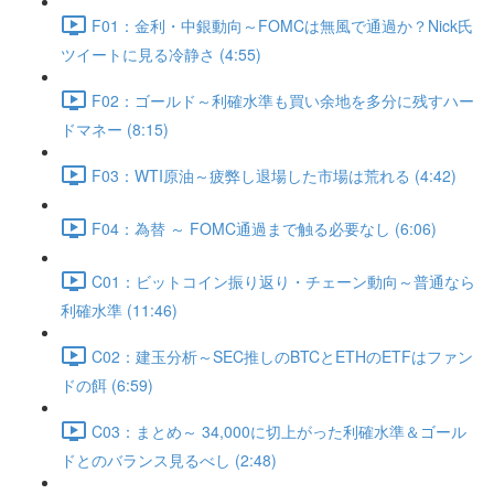
F01：金利・中銀動向～FOMCは無風で通過か？Nick氏
ツイートに見る冷静さ (4:55)
F02：ゴールド～利確水準も買い余地を多分に残すハー
ドマネー (8:15)
F03：WTI原油～疲弊し退場した市場は荒れる (4:42)
F04：為替 ～ FOMC通過まで触る必要なし (6:06)
C01：ビットコイン振り返り・チェーン動向～普通なら
利確水準 (11:46)
C02：建玉分析～SEC推しのBTCとETHのETFはファン
ドの餌 (6:59)
C03：まとめ～ 34,000に切上がった利確水準＆ゴール
ドとのバランス見るべし (2:48)