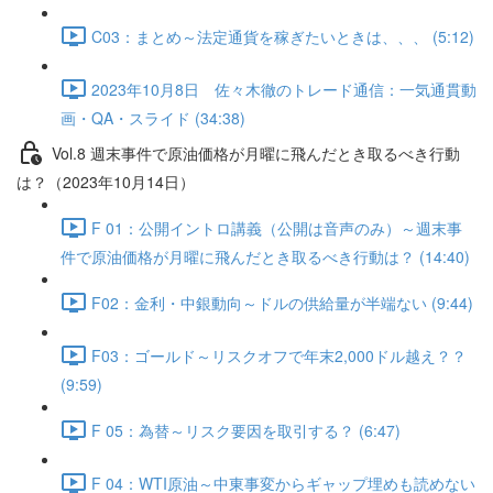
C03：まとめ～法定通貨を稼ぎたいときは、、、 (5:12)
2023年10月8日 佐々木徹のトレード通信：一気通貫動
画・QA・スライド (34:38)
Vol.8 週末事件で原油価格が月曜に飛んだとき取るべき行動
は？（2023年10月14日）
F 01：公開イントロ講義（公開は音声のみ）～週末事
件で原油価格が月曜に飛んだとき取るべき行動は？ (14:40)
F02：金利・中銀動向～ドルの供給量が半端ない (9:44)
F03：ゴールド～リスクオフで年末2,000ドル越え？？
(9:59)
F 05：為替～リスク要因を取引する？ (6:47)
F 04：WTI原油～中東事変からギャップ埋めも読めない