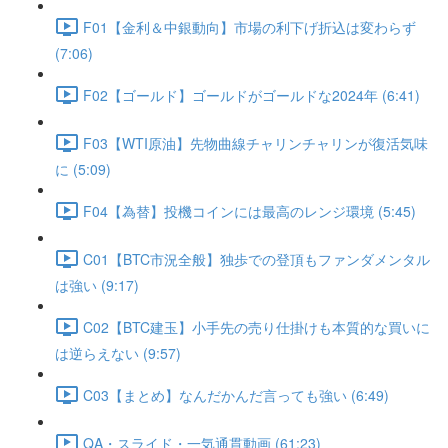
F01【金利＆中銀動向】市場の利下げ折込は変わらず
(7:06)
F02【ゴールド】ゴールドがゴールドな2024年 (6:41)
F03【WTI原油】先物曲線チャリンチャリンが復活気味
に (5:09)
F04【為替】投機コインには最高のレンジ環境 (5:45)
C01【BTC市況全般】独歩での登頂もファンダメンタル
は強い (9:17)
C02【BTC建玉】小手先の売り仕掛けも本質的な買いに
は逆らえない (9:57)
C03【まとめ】なんだかんだ言っても強い (6:49)
QA・スライド・一気通貫動画 (61:23)