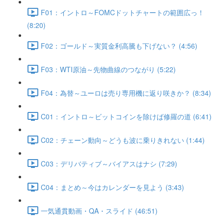
F01：イントロ～FOMCドットチャートの範囲広っ！
(8:20)
F02：ゴールド～実質金利高騰も下げない？ (4:56)
F03：WTI原油～先物曲線のつながり (5:22)
F04：為替～ユーロは売り専用機に返り咲きか？ (8:34)
C01：イントロ～ビットコインを除けば修羅の道 (6:41)
C02：チェーン動向～どうも波に乗りきれない (1:44)
C03：デリバティブ～バイアスはナシ (7:29)
C04：まとめ～今はカレンダーを見よう (3:43)
一気通貫動画・QA・スライド (46:51)