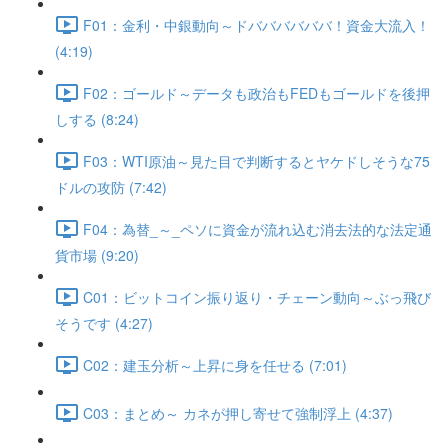
F01：金利・中銀動向～ドババババババ！資金大流入！
(4:19)
F02：ゴールド～データも政治もFEDもゴールドを後押
しする (8:24)
F03：WTI原油～見た目で判断するとヤケドしそうな75
ドルの攻防 (7:42)
F04：為替_～_ペソに資金が流れ込む消去法的な法定通
貨市場 (9:20)
C01：ビットコイン振り返り・チェーン動向～ぶっ飛び
そうです (4:27)
C02：建玉分析～上昇に身を任せる (7:01)
C03：まとめ～ カネが押し寄せて強制浮上 (4:37)