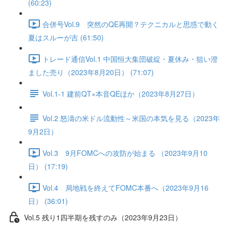
(60:23)
合併号Vol.9 突然のQE再開？テクニカルと思惑で動く
夏はスルーが吉 (61:50)
トレード通信Vol.1 中国恒⼤集団破綻・夏休み・狙い澄
ました売り（2023年8月20日） (71:07)
Vol.1-1 建前QT×本音QEほか（2023年8月27日）
Vol.2 怒濤の米ドル流動性～米国の本気を見る（2023年
9月2日）
Vol.3 9月FOMCへの攻防が始まる （2023年9月10
日） (17:19)
Vol.4 局地戦を終えてFOMC本番へ（2023年9月16
日） (36:01)
Vol.5 残り1四半期を残すのみ（2023年9月23日）