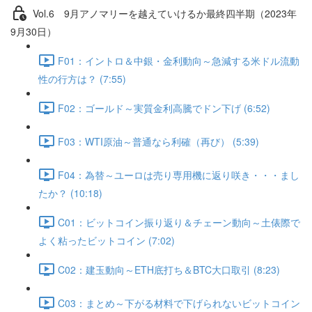
Vol.6 9⽉アノマリーを越えていけるか最終四半期（2023年
9月30日）
F01：イントロ＆中銀・金利動向～急減する米ドル流動
性の行方は？ (7:55)
F02：ゴールド～実質金利高騰でドン下げ (6:52)
F03：WTI原油～普通なら利確（再び） (5:39)
F04：為替～ユーロは売り専用機に返り咲き・・・まし
たか？ (10:18)
C01：ビットコイン振り返り＆チェーン動向～土俵際で
よく粘ったビットコイン (7:02)
C02：建玉動向～ETH底打ち＆BTC大口取引 (8:23)
C03：まとめ～下がる材料で下げられないビットコイン