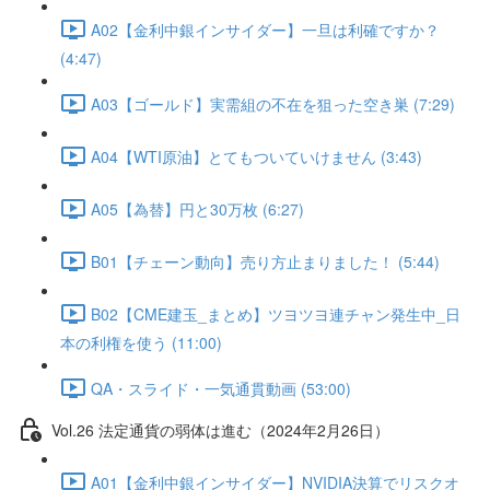
A02【金利中銀インサイダー】一旦は利確ですか？
(4:47)
A03【ゴールド】実需組の不在を狙った空き巣 (7:29)
A04【WTI原油】とてもついていけません (3:43)
A05【為替】円と30万枚 (6:27)
B01【チェーン動向】売り方止まりました！ (5:44)
B02【CME建玉_まとめ】ツヨツヨ連チャン発生中_日
本の利権を使う (11:00)
QA・スライド・一気通貫動画 (53:00)
Vol.26 法定通貨の弱体は進む（2024年2月26日）
A01【金利中銀インサイダー】NVIDIA決算でリスクオ