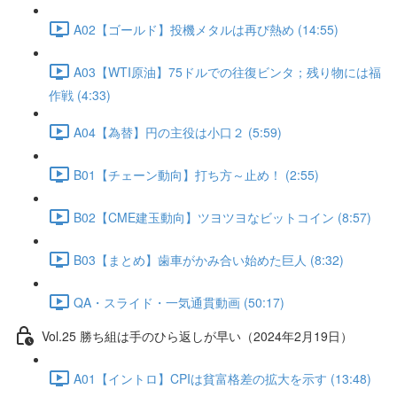
A02【ゴールド】投機メタルは再び熱め (14:55)
A03【WTI原油】75ドルでの往復ビンタ；残り物には福
作戦 (4:33)
A04【為替】円の主役は小口２ (5:59)
B01【チェーン動向】打ち方～止め！ (2:55)
B02【CME建玉動向】ツヨツヨなビットコイン (8:57)
B03【まとめ】歯車がかみ合い始めた巨人 (8:32)
QA・スライド・一気通貫動画 (50:17)
Vol.25 勝ち組は手のひら返しが早い（2024年2月19日）
A01【イントロ】CPIは貧富格差の拡大を示す (13:48)