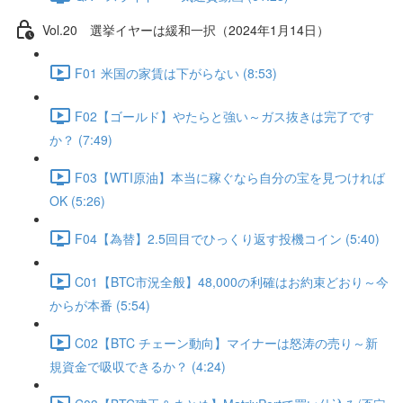
Vol.20 選挙イヤーは緩和一択（2024年1月14日）
F01 米国の家賃は下がらない (8:53)
F02【ゴールド】やたらと強い～ガス抜きは完了です
か？ (7:49)
F03【WTI原油】本当に稼ぐなら自分の宝を見つければ
OK (5:26)
F04【為替】2.5回目でひっくり返す投機コイン (5:40)
C01【BTC市況全般】48,000の利確はお約束どおり～今
からが本番 (5:54)
C02【BTC チェーン動向】マイナーは怒涛の売り～新
規資金で吸収できるか？ (4:24)