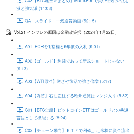
C03【BTC建玉＆まとめ】MatrixPortで買い仕込み/否定
派と強気派 (14:08)
QA・スライド・一気通貫動画 (52:15)
Vol.21 インフレの原因は金融政策択（2024年1月22日）
A01_PCE物価指標と5年債の入札 (9:01)
A02【ゴールド】利確であって新規ショートじゃない
(9:13)
A03【WTI原油】逆ざや復活で強さ倍増 (5:17)
A04【為替】右往左往する欧州通貨はレンジ入り (5:32)
C01【BTC全般】ビットコインETFはゴールドとの共通
言語として機能する (8:24)
C02【チェーン動向】ＥＴＦで利確_→_米株に資金流出