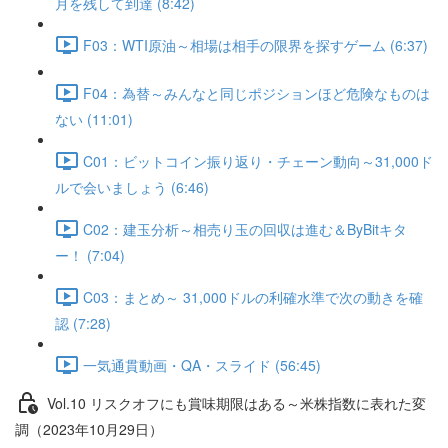
月を残して到達 (8:42)
F03：WTI原油～相場は相手の限界を探すゲーム (6:37)
F04：為替～みんなと同じポジションほど危険なものは
ない (11:01)
C01：ビットコイン振り返り・チェーン動向～31,000ド
ルで会いましょう (6:46)
C02：建玉分析～相売り玉の回収は進む＆ByBitキタ
ー！ (7:04)
C03：まとめ～ 31,000ドルの利確水準で次の動きを確
認 (7:28)
一気通貫動画・QA・スライド (56:45)
Vol.10 リスクオフにも賞味期限はある～米株指数に表れた変
調（2023年10月29日）