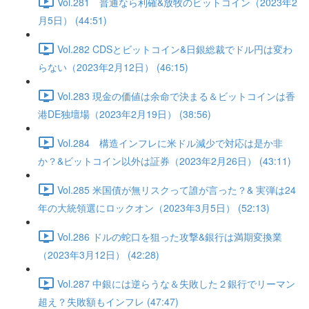
Vol.281 普通なら利確&放牧のビットコイン（2023年2
月5日） (44:51)
Vol.282 CDSとビットコイン&日銀総裁でドル円は変わ
らない（2023年2月12日） (46:15)
Vol.283 現金の価値は余命で決まる＆ビットコインは香
港DE独壇場（2023年2月19日） (38:56)
Vol.284 構造インフレに米ドル減少で対応は是か非
か？&ビットコイン以外は証券（2023年2月26日） (43:11)
Vol.285 米国債が無リスクって誰が言った？& 実弾は24
年の大統領選にロックオン（2023年3月5日） (52:13)
Vol.286 ドルの蛇口を狙った攻撃&銀行は満期変換業
（2023年3月12日） (42:28)
Vol.287 中銀には逆らうな＆失敗した２銀行でリーマン
超え？失敗額もインフレ (47:47)