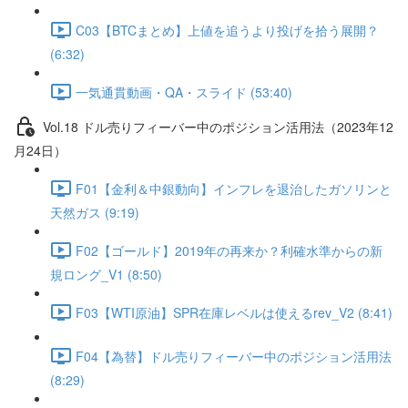
C03【BTCまとめ】上値を追うより投げを拾う展開？
(6:32)
一気通貫動画・QA・スライド (53:40)
Vol.18 ドル売りフィーバー中のポジション活用法（2023年12
月24日）
F01【金利＆中銀動向】インフレを退治したガソリンと
天然ガス (9:19)
F02【ゴールド】2019年の再来か？利確水準からの新
規ロング_V1 (8:50)
F03【WTI原油】SPR在庫レベルは使えるrev_V2 (8:41)
F04【為替】ドル売りフィーバー中のポジション活用法
(8:29)