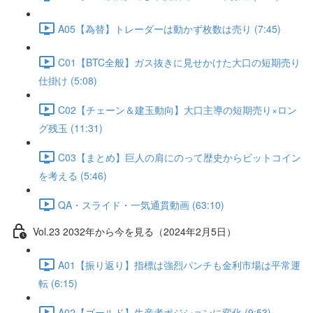
A05【為替】トレーダーは動かず枚数は売り (7:45)
C01【BTC全般】ガス抜きに見せかけた大口の短期売り
仕掛け (5:08)
C02【チェーン＆建玉動向】大口主導の短期売り×ロン
グ残玉 (11:31)
C03【まとめ】巨人の肩にのって歴史からビットコイン
を考える (5:46)
QA・スライド・一気通貫動画 (63:10)
Vol.23 2032年から今を見る（2024年2月5日）
A01【振り返り】指標は強烈パンチも金利市場は平常運
転 (6:15)
A02【ゴールド】生産者ポジションに変化 (9:53)