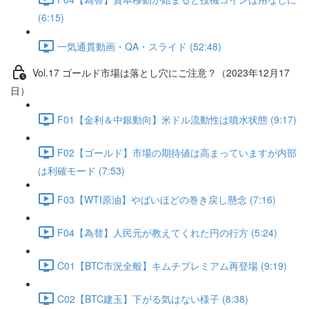
(6:15)
一気通貫動画・QA・スライド (52:48)
Vol.17 ゴールド市場は落とし穴にご注意？（2023年12月17
日）
F01【金利＆中銀動向】米ドル流動性は噴水状態 (9:17)
F02【ゴールド】市場の期待値は高まっていますが内部
は利確モード (7:53)
F03【WTI原油】やばいほどの巻き戻し懸念 (7:16)
F04【為替】人民元が教えてくれた円の行方 (5:24)
C01【BTC市況全般】キムチプレミアム再登場 (9:19)
C02【BTC建玉】下がる気はない様子 (8:38)