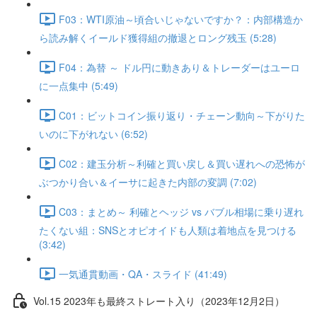
F03：WTI原油～頃合いじゃないですか？：内部構造か
ら読み解くイールド獲得組の撤退とロング残玉 (5:28)
F04：為替 ～ ドル円に動きあり＆トレーダーはユーロ
に一点集中 (5:49)
C01：ビットコイン振り返り・チェーン動向～下がりた
いのに下がれない (6:52)
C02：建玉分析～利確と買い戻し＆買い遅れへの恐怖が
ぶつかり合い＆イーサに起きた内部の変調 (7:02)
C03：まとめ～ 利確とヘッジ vs バブル相場に乗り遅れ
たくない組：SNSとオピオイドも人類は着地点を見つける
(3:42)
一気通貫動画・QA・スライド (41:49)
Vol.15 2023年も最終ストレート入り（2023年12月2日）