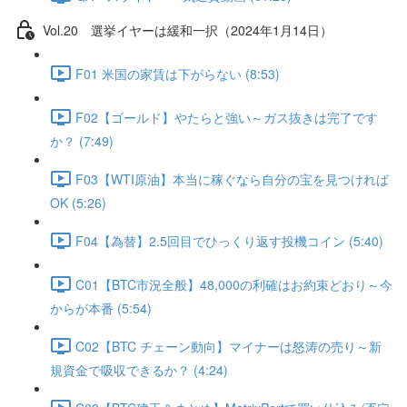
Vol.20 選挙イヤーは緩和一択（2024年1月14日）
F01 米国の家賃は下がらない (8:53)
F02【ゴールド】やたらと強い～ガス抜きは完了です
か？ (7:49)
F03【WTI原油】本当に稼ぐなら自分の宝を見つければ
OK (5:26)
F04【為替】2.5回目でひっくり返す投機コイン (5:40)
C01【BTC市況全般】48,000の利確はお約束どおり～今
からが本番 (5:54)
C02【BTC チェーン動向】マイナーは怒涛の売り～新
規資金で吸収できるか？ (4:24)