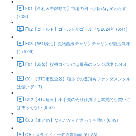
F01【金利＆中銀動向】市場の利下げ折込は変わらず
(7:06)
F02【ゴールド】ゴールドがゴールドな2024年 (6:41)
F03【WTI原油】先物曲線チャリンチャリンが復活気味
に (5:09)
F04【為替】投機コインには最高のレンジ環境 (5:45)
C01【BTC市況全般】独歩での登頂もファンダメンタル
は強い (9:17)
C02【BTC建玉】小手先の売り仕掛けも本質的な買いに
は逆らえない (9:57)
C03【まとめ】なんだかんだ言っても強い (6:49)
QA・スライド・一気通貫動画 (61:23)