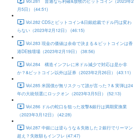
Vol.281 普通なら利確&放牧のビットコイン（2023年2
月5日） (44:51)
Vol.282 CDSとビットコイン&日銀総裁でドル円は変わ
らない（2023年2月12日） (46:15)
Vol.283 現金の価値は余命で決まる＆ビットコインは香
港DE独壇場（2023年2月19日） (38:56)
Vol.284 構造インフレに米ドル減少で対応は是か非
か？&ビットコイン以外は証券（2023年2月26日） (43:11)
Vol.285 米国債が無リスクって誰が言った？& 実弾は24
年の大統領選にロックオン（2023年3月5日） (52:13)
Vol.286 ドルの蛇口を狙った攻撃&銀行は満期変換業
（2023年3月12日） (42:28)
Vol.287 中銀には逆らうな＆失敗した２銀行でリーマン
超え？失敗額もインフレ (47:47)