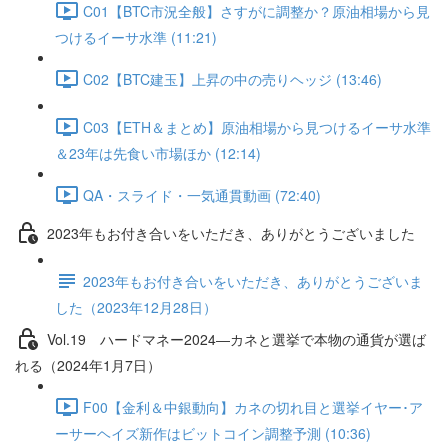
C01【BTC市況全般】さすがに調整か？原油相場から見
つけるイーサ水準 (11:21)
C02【BTC建玉】上昇の中の売りヘッジ (13:46)
C03【ETH＆まとめ】原油相場から見つけるイーサ水準
＆23年は先食い市場ほか (12:14)
QA・スライド・一気通貫動画 (72:40)
2023年もお付き合いをいただき、ありがとうございました
2023年もお付き合いをいただき、ありがとうございま
した（2023年12月28日）
Vol.19 ハードマネー2024―カネと選挙で本物の通貨が選ば
れる（2024年1月7日）
F00【金利＆中銀動向】カネの切れ目と選挙イヤー･ア
ーサーヘイズ新作はビットコイン調整予測 (10:36)