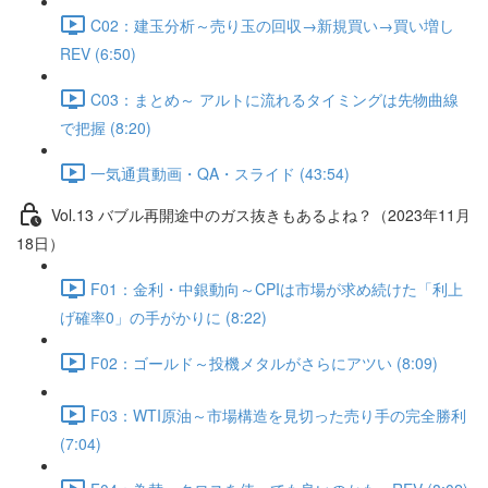
C02：建玉分析～売り玉の回収→新規買い→買い増し
REV (6:50)
C03：まとめ～ アルトに流れるタイミングは先物曲線
で把握 (8:20)
一気通貫動画・QA・スライド (43:54)
Vol.13 バブル再開途中のガス抜きもあるよね？（2023年11月
18日）
F01：金利・中銀動向～CPIは市場が求め続けた「利上
げ確率0」の手がかりに (8:22)
F02：ゴールド～投機メタルがさらにアツい (8:09)
F03：WTI原油～市場構造を見切った売り手の完全勝利
(7:04)