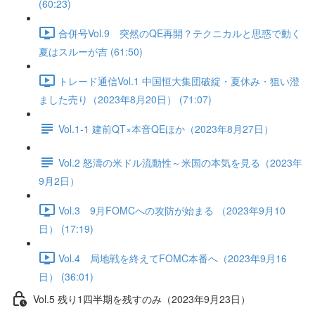
(60:23)
合併号Vol.9 突然のQE再開？テクニカルと思惑で動く
夏はスルーが吉 (61:50)
トレード通信Vol.1 中国恒⼤集団破綻・夏休み・狙い澄
ました売り（2023年8月20日） (71:07)
Vol.1-1 建前QT×本音QEほか（2023年8月27日）
Vol.2 怒濤の米ドル流動性～米国の本気を見る（2023年
9月2日）
Vol.3 9月FOMCへの攻防が始まる （2023年9月10
日） (17:19)
Vol.4 局地戦を終えてFOMC本番へ（2023年9月16
日） (36:01)
Vol.5 残り1四半期を残すのみ（2023年9月23日）