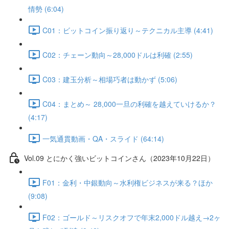
情勢 (6:04)
C01：ビットコイン振り返り～テクニカル主導 (4:41)
C02：チェーン動向～28,000ドルは利確 (2:55)
C03：建玉分析～相場巧者は動かず (5:06)
C04：まとめ～ 28,000一旦の利確を越えていけるか？
(4:17)
一気通貫動画・QA・スライド (64:14)
Vol.09 とにかく強いビットコインさん（2023年10月22日）
F01：金利・中銀動向～水利権ビジネスが来る？ほか
(9:08)
F02：ゴールド～リスクオフで年末2,000ドル越え→2ヶ