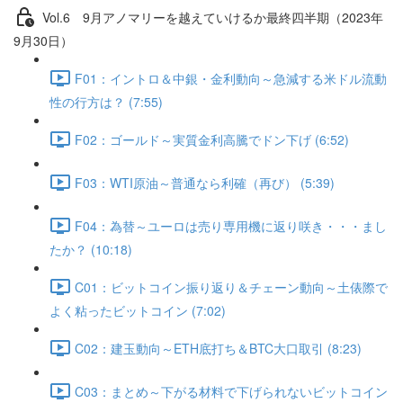
Vol.6 9⽉アノマリーを越えていけるか最終四半期（2023年
9月30日）
F01：イントロ＆中銀・金利動向～急減する米ドル流動
性の行方は？ (7:55)
F02：ゴールド～実質金利高騰でドン下げ (6:52)
F03：WTI原油～普通なら利確（再び） (5:39)
F04：為替～ユーロは売り専用機に返り咲き・・・まし
たか？ (10:18)
C01：ビットコイン振り返り＆チェーン動向～土俵際で
よく粘ったビットコイン (7:02)
C02：建玉動向～ETH底打ち＆BTC大口取引 (8:23)
C03：まとめ～下がる材料で下げられないビットコイン