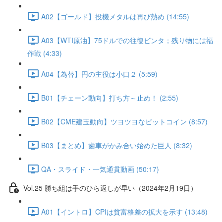
A02【ゴールド】投機メタルは再び熱め (14:55)
A03【WTI原油】75ドルでの往復ビンタ；残り物には福
作戦 (4:33)
A04【為替】円の主役は小口２ (5:59)
B01【チェーン動向】打ち方～止め！ (2:55)
B02【CME建玉動向】ツヨツヨなビットコイン (8:57)
B03【まとめ】歯車がかみ合い始めた巨人 (8:32)
QA・スライド・一気通貫動画 (50:17)
Vol.25 勝ち組は手のひら返しが早い（2024年2月19日）
A01【イントロ】CPIは貧富格差の拡大を示す (13:48)