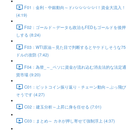
F01：金利・中銀動向～ドババババババ！資金大流入！
(4:19)
F02：ゴールド～データも政治もFEDもゴールドを後押
しする (8:24)
F03：WTI原油～見た目で判断するとヤケドしそうな75
ドルの攻防 (7:42)
F04：為替_～_ペソに資金が流れ込む消去法的な法定通
貨市場 (9:20)
C01：ビットコイン振り返り・チェーン動向～ぶっ飛び
そうです (4:27)
C02：建玉分析～上昇に身を任せる (7:01)
C03：まとめ～ カネが押し寄せて強制浮上 (4:37)