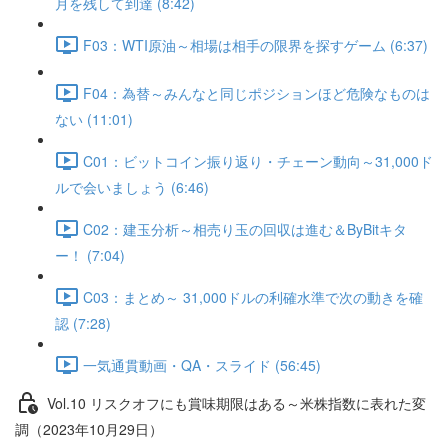
月を残して到達 (8:42)
F03：WTI原油～相場は相手の限界を探すゲーム (6:37)
F04：為替～みんなと同じポジションほど危険なものは
ない (11:01)
C01：ビットコイン振り返り・チェーン動向～31,000ド
ルで会いましょう (6:46)
C02：建玉分析～相売り玉の回収は進む＆ByBitキタ
ー！ (7:04)
C03：まとめ～ 31,000ドルの利確水準で次の動きを確
認 (7:28)
一気通貫動画・QA・スライド (56:45)
Vol.10 リスクオフにも賞味期限はある～米株指数に表れた変
調（2023年10月29日）