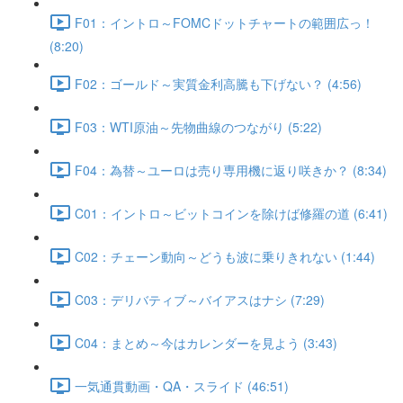
F01：イントロ～FOMCドットチャートの範囲広っ！
(8:20)
F02：ゴールド～実質金利高騰も下げない？ (4:56)
F03：WTI原油～先物曲線のつながり (5:22)
F04：為替～ユーロは売り専用機に返り咲きか？ (8:34)
C01：イントロ～ビットコインを除けば修羅の道 (6:41)
C02：チェーン動向～どうも波に乗りきれない (1:44)
C03：デリバティブ～バイアスはナシ (7:29)
C04：まとめ～今はカレンダーを見よう (3:43)
一気通貫動画・QA・スライド (46:51)