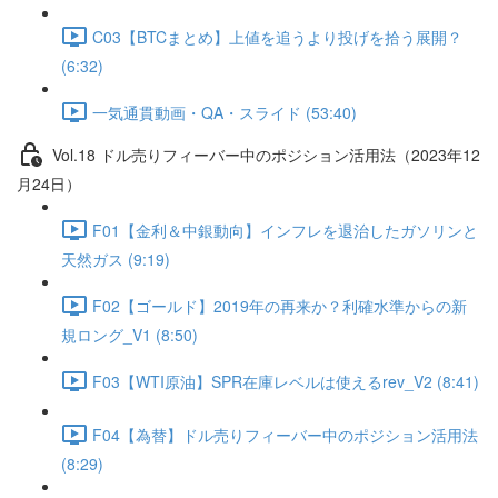
C03【BTCまとめ】上値を追うより投げを拾う展開？
(6:32)
一気通貫動画・QA・スライド (53:40)
Vol.18 ドル売りフィーバー中のポジション活用法（2023年12
月24日）
F01【金利＆中銀動向】インフレを退治したガソリンと
天然ガス (9:19)
F02【ゴールド】2019年の再来か？利確水準からの新
規ロング_V1 (8:50)
F03【WTI原油】SPR在庫レベルは使えるrev_V2 (8:41)
F04【為替】ドル売りフィーバー中のポジション活用法
(8:29)