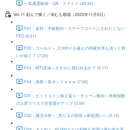
一気通貫動画・QA・スライド (45:32)
Vol.11 刻んで稼ぐ／休むも相場（2023年11月5日）
F01：金利・中銀動向～スケープゴートにされたくない
FED (6:21)
F02：ゴールド～_2,000ドル越えの利確水準も淡々と買
いが続く？ (7:20)
F03：WTI原油～さすがに買われるか？ (5:17)
F04：為替～英ポンドｗｗｗ (7:06)
C01：ビットコイン振り返り・チェーン動向～米株指数
の上昇でリスク許容度がアップ (3:59)
C02：建玉分析～_売り玉の回収→新規買いへ (5:12)
C03：まとめ～_35,000ドルは利確も市場は遙か先を見