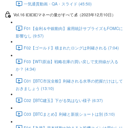
一気通貫動画・QA・スライド (45:50)
Vol.16 💶💶💶マネーの量がすべて💰（2023年12月10日）
F01【金利＆中銀動向】雇用統計サプライズもFOMCに
影響なし (9:57)
F02【ゴールド】積まれたロングは利確される (7:04)
F03【WTI原油】戦略在庫の買い戻しで支持線が入る
か？ (4:34)
C01【BTC市況全般】利確される水準の把握だけはして
おきましょう (13:10)
C02【BTC建玉】下がる気はない様子 (6:37)
C03【BTCまとめ】利確と新規ショートは別 (5:10)
F04【為替】資本移動が始まると投機コインは用なしに