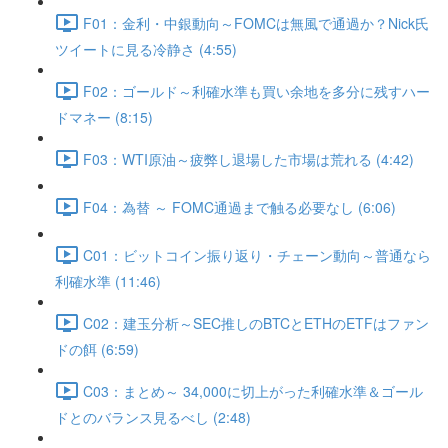
F01：金利・中銀動向～FOMCは無風で通過か？Nick氏
ツイートに見る冷静さ (4:55)
F02：ゴールド～利確水準も買い余地を多分に残すハー
ドマネー (8:15)
F03：WTI原油～疲弊し退場した市場は荒れる (4:42)
F04：為替 ～ FOMC通過まで触る必要なし (6:06)
C01：ビットコイン振り返り・チェーン動向～普通なら
利確水準 (11:46)
C02：建玉分析～SEC推しのBTCとETHのETFはファン
ドの餌 (6:59)
C03：まとめ～ 34,000に切上がった利確水準＆ゴール
ドとのバランス見るべし (2:48)