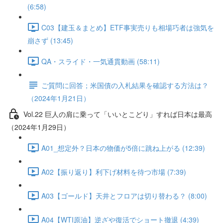
(6:58)
C03【建玉＆まとめ】ETF事実売りも相場巧者は強気を
崩さず (13:45)
QA・スライド・一気通貫動画 (58:11)
ご質問に回答；米国債の入札結果を確認する方法は？
（2024年1月21日）
Vol.22 巨人の肩に乗って「いいとこどり」すれば日本は最高
（2024年1月29日）
A01_想定外？日本の物価が5倍に跳ね上がる (12:39)
A02【振り返り】利下げ材料を待つ市場 (7:39)
A03【ゴールド】天井とフロアは切り替わる？ (8:00)
A04【WTI原油】逆ざや復活でショート撤退 (4:39)