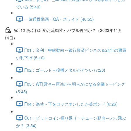
ている (5:40)
一気通貫動画・QA・スライド (40:55)
Vol.12 あふれ始めた流動性～バブル再開か？（2023年11月
14日）
F01：金利・中銀動向～銀行救済ビジネス＆24年の票買
い利下げ (5:16)
F02：ゴールド～投機メタルがアツい (7:23)
F03：WTI原油～原油から明らかになる金融ドーピング
(5:45)
F04：為替～下をロックオンしたか英ポンド (6:26)
C01：ビットコイン振り返り・チェーン動向～ぶっ飛ぶ
か？ (3:54)