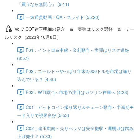
「買うなら無関心」 (9:11)
一気通貫動画・QA・スライド (55:20)
Vol.7 COT建⽟明細の⾒⽅ ＆ 実弾はリスク選好 ＆ テー
ルリスク（2023年10月8日）
F01：イントロ＆中銀・金利動向～実弾はリスク選好
(8:57)
F02：ゴールド～やっぱり年末2,000ドルを市場は織り
込んでいる？ (4:40)
F03：WTI原油～市場の注目はガソリン在庫へ (4:23)
C01：ビットコイン振り返り＆チェーン動向～半減期モ
ード入りで視界良好 (5:53)
C02：建玉動向～売りヘッジは完全撤収・週明けは踏み
上げ発生？ (5:33)