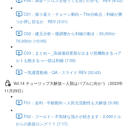
F04：為替～クロスを使っても良いのかも REV (8:02)
C01：振り返り・チェーン動向～The分岐点：利確が勝
つか押し切るか REV (3:01)
C02：建玉分析～微調整から利確の動き：30,000か
70,000か (10:05)
C03：まとめ～_高値連続更新が止まり投機飽きる→ア
ルトも飽きる→一部は利確 (7:59)
一気通貫動画・QA・スライド REV (52:43)
Vol.14 チューリップ大解放～人類はバブルに向かう（2023年
11月29日）
F01：金利・中銀動向～人民元流動性も大解放 (5:38)
F02：ゴールド～不気味な強さが続きます：2,000ドル
からの新規ロング？？ (7:17)