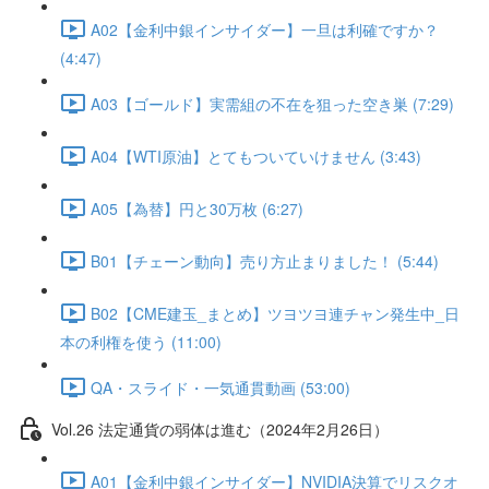
A02【金利中銀インサイダー】一旦は利確ですか？
(4:47)
A03【ゴールド】実需組の不在を狙った空き巣 (7:29)
A04【WTI原油】とてもついていけません (3:43)
A05【為替】円と30万枚 (6:27)
B01【チェーン動向】売り方止まりました！ (5:44)
B02【CME建玉_まとめ】ツヨツヨ連チャン発生中_日
本の利権を使う (11:00)
QA・スライド・一気通貫動画 (53:00)
Vol.26 法定通貨の弱体は進む（2024年2月26日）
A01【金利中銀インサイダー】NVIDIA決算でリスクオ