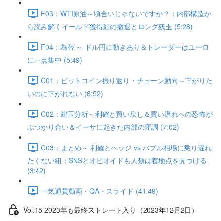
F03：WTI原油～頃合いじゃないですか？：内部構造か
ら読み解くイールド獲得組の撤退とロング残玉 (5:28)
F04：為替 ～ ドル円に動きあり＆トレーダーはユーロ
に一点集中 (5:49)
C01：ビットコイン振り返り・チェーン動向～下がりた
いのに下がれない (6:52)
C02：建玉分析～利確と買い戻し＆買い遅れへの恐怖が
ぶつかり合い＆イーサに起きた内部の変調 (7:02)
C03：まとめ～ 利確とヘッジ vs バブル相場に乗り遅れ
たくない組：SNSとオピオイドも人類は着地点を見つける
(3:42)
一気通貫動画・QA・スライド (41:49)
Vol.15 2023年も最終ストレート入り（2023年12月2日）