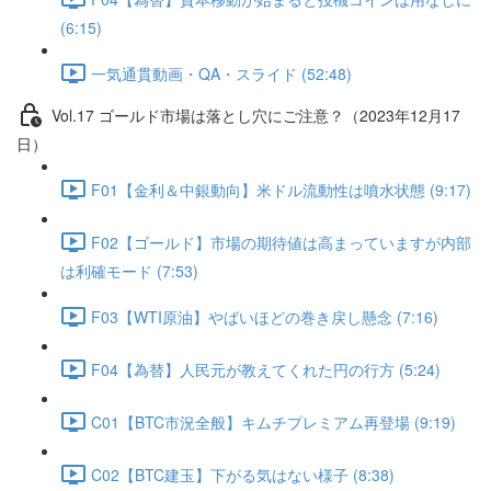
(6:15)
一気通貫動画・QA・スライド (52:48)
Vol.17 ゴールド市場は落とし穴にご注意？（2023年12月17
日）
F01【金利＆中銀動向】米ドル流動性は噴水状態 (9:17)
F02【ゴールド】市場の期待値は高まっていますが内部
は利確モード (7:53)
F03【WTI原油】やばいほどの巻き戻し懸念 (7:16)
F04【為替】人民元が教えてくれた円の行方 (5:24)
C01【BTC市況全般】キムチプレミアム再登場 (9:19)
C02【BTC建玉】下がる気はない様子 (8:38)