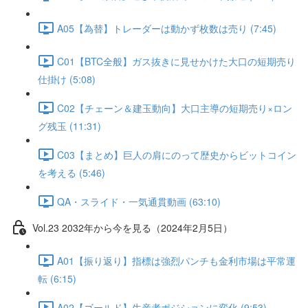
A05【為替】トレーダーは動かず枚数は売り (7:45)
C01【BTC全般】ガス抜きに見せかけた大口の短期売り
仕掛け (5:08)
C02【チェーン＆建玉動向】大口主導の短期売り×ロン
グ残玉 (11:31)
C03【まとめ】巨人の肩にのって歴史からビットコイン
を考える (5:46)
QA・スライド・一気通貫動画 (63:10)
Vol.23 2032年から今を見る（2024年2月5日）
A01【振り返り】指標は強烈パンチも金利市場は平常運
転 (6:15)
A02【ゴールド】生産者ポジションに変化 (9:53)