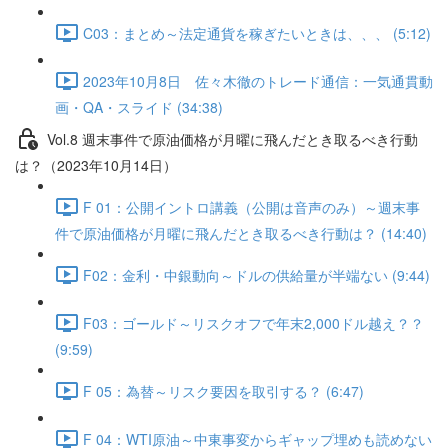
C03：まとめ～法定通貨を稼ぎたいときは、、、 (5:12)
2023年10月8日 佐々木徹のトレード通信：一気通貫動
画・QA・スライド (34:38)
Vol.8 週末事件で原油価格が月曜に飛んだとき取るべき行動
は？（2023年10月14日）
F 01：公開イントロ講義（公開は音声のみ）～週末事
件で原油価格が月曜に飛んだとき取るべき行動は？ (14:40)
F02：金利・中銀動向～ドルの供給量が半端ない (9:44)
F03：ゴールド～リスクオフで年末2,000ドル越え？？
(9:59)
F 05：為替～リスク要因を取引する？ (6:47)
F 04：WTI原油～中東事変からギャップ埋めも読めない