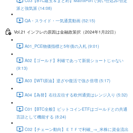
C03【BTC建玉＆まとめ】MatrixPortで買い仕込み/否定
派と強気派 (14:08)
QA・スライド・一気通貫動画 (52:15)
Vol.21 インフレの原因は金融政策択（2024年1月22日）
A01_PCE物価指標と5年債の入札 (9:01)
A02【ゴールド】利確であって新規ショートじゃない
(9:13)
A03【WTI原油】逆ざや復活で強さ倍増 (5:17)
A04【為替】右往左往する欧州通貨はレンジ入り (5:32)
C01【BTC全般】ビットコインETFはゴールドとの共通
言語として機能する (8:24)
C02【チェーン動向】ＥＴＦで利確_→_米株に資金流出