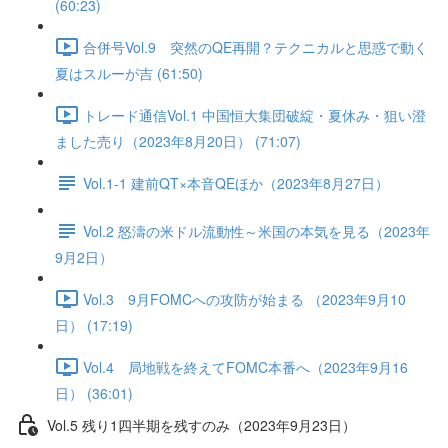
(60:23)
合併号Vol.9 突然のQE再開？テクニカルと思惑で動く
夏はスルーが吉 (61:50)
トレード通信Vol.1 中国恒⼤集団破綻・夏休み・狙い澄
ました売り（2023年8月20日） (71:07)
Vol.1-1 建前QT×本音QEほか（2023年8月27日）
Vol.2 怒濤の米ドル流動性～米国の本気を見る（2023年
9月2日）
Vol.3 9月FOMCへの攻防が始まる （2023年9月10
日） (17:19)
Vol.4 局地戦を終えてFOMC本番へ（2023年9月16
日） (36:01)
Vol.5 残り1四半期を残すのみ（2023年9月23日）