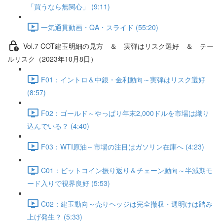
「買うなら無関心」 (9:11)
一気通貫動画・QA・スライド (55:20)
Vol.7 COT建⽟明細の⾒⽅ ＆ 実弾はリスク選好 ＆ テー
ルリスク（2023年10月8日）
F01：イントロ＆中銀・金利動向～実弾はリスク選好
(8:57)
F02：ゴールド～やっぱり年末2,000ドルを市場は織り
込んでいる？ (4:40)
F03：WTI原油～市場の注目はガソリン在庫へ (4:23)
C01：ビットコイン振り返り＆チェーン動向～半減期モ
ード入りで視界良好 (5:53)
C02：建玉動向～売りヘッジは完全撤収・週明けは踏み
上げ発生？ (5:33)