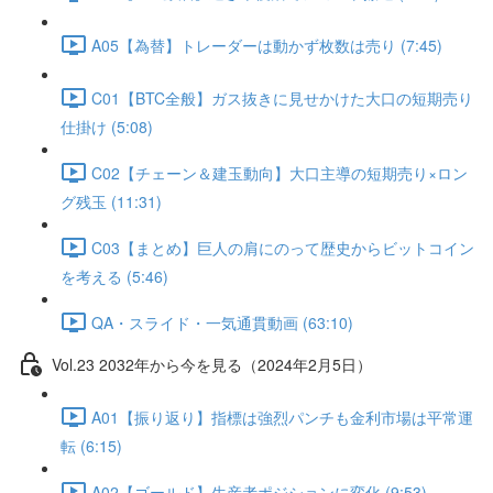
A05【為替】トレーダーは動かず枚数は売り (7:45)
C01【BTC全般】ガス抜きに見せかけた大口の短期売り
仕掛け (5:08)
C02【チェーン＆建玉動向】大口主導の短期売り×ロン
グ残玉 (11:31)
C03【まとめ】巨人の肩にのって歴史からビットコイン
を考える (5:46)
QA・スライド・一気通貫動画 (63:10)
Vol.23 2032年から今を見る（2024年2月5日）
A01【振り返り】指標は強烈パンチも金利市場は平常運
転 (6:15)
A02【ゴールド】生産者ポジションに変化 (9:53)