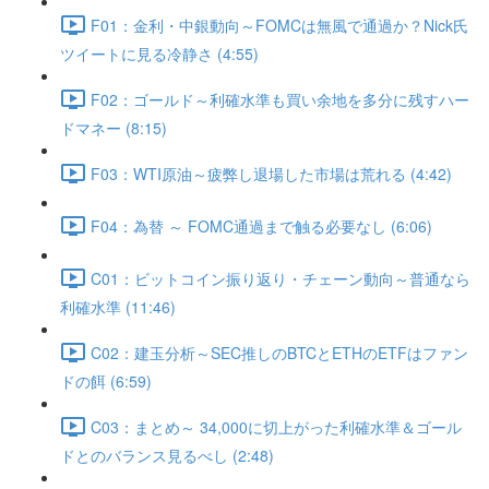
F01：金利・中銀動向～FOMCは無風で通過か？Nick氏
ツイートに見る冷静さ (4:55)
F02：ゴールド～利確水準も買い余地を多分に残すハー
ドマネー (8:15)
F03：WTI原油～疲弊し退場した市場は荒れる (4:42)
F04：為替 ～ FOMC通過まで触る必要なし (6:06)
C01：ビットコイン振り返り・チェーン動向～普通なら
利確水準 (11:46)
C02：建玉分析～SEC推しのBTCとETHのETFはファン
ドの餌 (6:59)
C03：まとめ～ 34,000に切上がった利確水準＆ゴール
ドとのバランス見るべし (2:48)