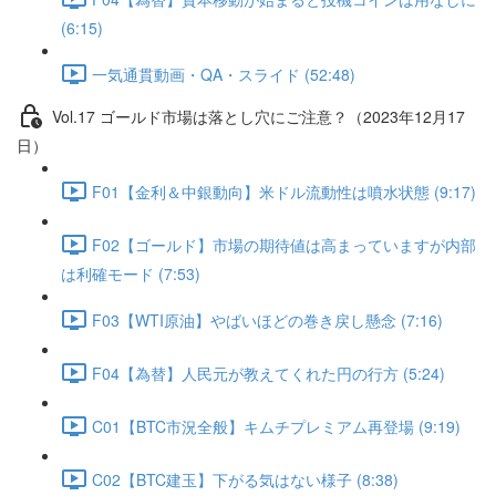
(6:15)
一気通貫動画・QA・スライド (52:48)
Vol.17 ゴールド市場は落とし穴にご注意？（2023年12月17
日）
F01【金利＆中銀動向】米ドル流動性は噴水状態 (9:17)
F02【ゴールド】市場の期待値は高まっていますが内部
は利確モード (7:53)
F03【WTI原油】やばいほどの巻き戻し懸念 (7:16)
F04【為替】人民元が教えてくれた円の行方 (5:24)
C01【BTC市況全般】キムチプレミアム再登場 (9:19)
C02【BTC建玉】下がる気はない様子 (8:38)