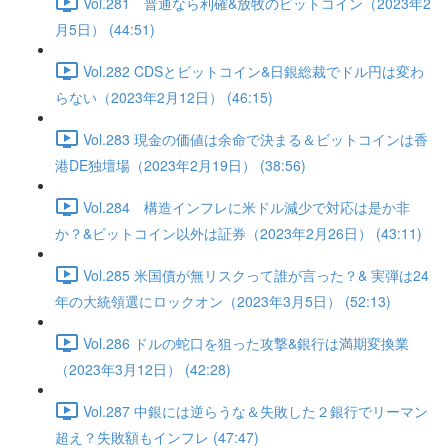
Vol.281 普通なら利確&放牧のビットコイン（2023年2
月5日） (44:51)
Vol.282 CDSとビットコイン&日銀総裁でドル円は変わ
らない（2023年2月12日） (46:15)
Vol.283 現金の価値は余命で決まる＆ビットコインは香
港DE独壇場（2023年2月19日） (38:56)
Vol.284 構造インフレに米ドル減少で対応は是か非
か？&ビットコイン以外は証券（2023年2月26日） (43:11)
Vol.285 米国債が無リスクって誰が言った？& 実弾は24
年の大統領選にロックオン（2023年3月5日） (52:13)
Vol.286 ドルの蛇口を狙った攻撃&銀行は満期変換業
（2023年3月12日） (42:28)
Vol.287 中銀には逆らうな＆失敗した２銀行でリーマン
超え？失敗額もインフレ (47:47)