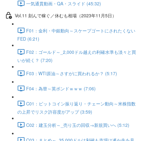
一気通貫動画・QA・スライド (45:32)
Vol.11 刻んで稼ぐ／休むも相場（2023年11月5日）
F01：金利・中銀動向～スケープゴートにされたくない
FED (6:21)
F02：ゴールド～_2,000ドル越えの利確水準も淡々と買
いが続く？ (7:20)
F03：WTI原油～さすがに買われるか？ (5:17)
F04：為替～英ポンドｗｗｗ (7:06)
C01：ビットコイン振り返り・チェーン動向～米株指数
の上昇でリスク許容度がアップ (3:59)
C02：建玉分析～_売り玉の回収→新規買いへ (5:12)
C03：まとめ～_35,000ドルは利確も市場は遙か先を見