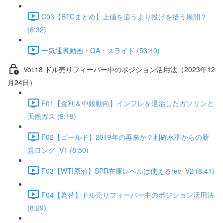
C03【BTCまとめ】上値を追うより投げを拾う展開？
(6:32)
一気通貫動画・QA・スライド (53:40)
Vol.18 ドル売りフィーバー中のポジション活用法（2023年12
月24日）
F01【金利＆中銀動向】インフレを退治したガソリンと
天然ガス (9:19)
F02【ゴールド】2019年の再来か？利確水準からの新
規ロング_V1 (8:50)
F03【WTI原油】SPR在庫レベルは使えるrev_V2 (8:41)
F04【為替】ドル売りフィーバー中のポジション活用法
(8:29)