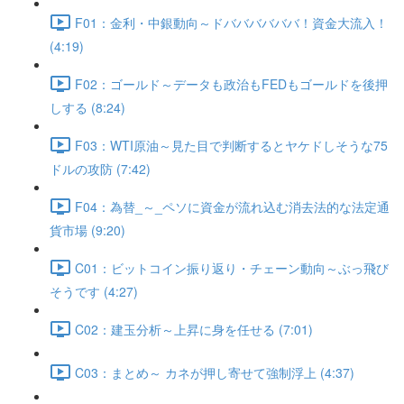
F01：金利・中銀動向～ドババババババ！資金大流入！
(4:19)
F02：ゴールド～データも政治もFEDもゴールドを後押
しする (8:24)
F03：WTI原油～見た目で判断するとヤケドしそうな75
ドルの攻防 (7:42)
F04：為替_～_ペソに資金が流れ込む消去法的な法定通
貨市場 (9:20)
C01：ビットコイン振り返り・チェーン動向～ぶっ飛び
そうです (4:27)
C02：建玉分析～上昇に身を任せる (7:01)
C03：まとめ～ カネが押し寄せて強制浮上 (4:37)