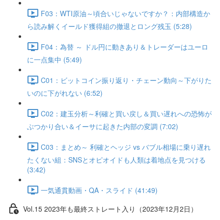
F03：WTI原油～頃合いじゃないですか？：内部構造か
ら読み解くイールド獲得組の撤退とロング残玉 (5:28)
F04：為替 ～ ドル円に動きあり＆トレーダーはユーロ
に一点集中 (5:49)
C01：ビットコイン振り返り・チェーン動向～下がりた
いのに下がれない (6:52)
C02：建玉分析～利確と買い戻し＆買い遅れへの恐怖が
ぶつかり合い＆イーサに起きた内部の変調 (7:02)
C03：まとめ～ 利確とヘッジ vs バブル相場に乗り遅れ
たくない組：SNSとオピオイドも人類は着地点を見つける
(3:42)
一気通貫動画・QA・スライド (41:49)
Vol.15 2023年も最終ストレート入り（2023年12月2日）