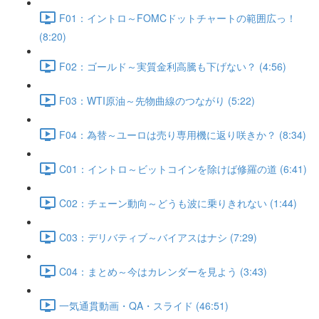
F01：イントロ～FOMCドットチャートの範囲広っ！
(8:20)
F02：ゴールド～実質金利高騰も下げない？ (4:56)
F03：WTI原油～先物曲線のつながり (5:22)
F04：為替～ユーロは売り専用機に返り咲きか？ (8:34)
C01：イントロ～ビットコインを除けば修羅の道 (6:41)
C02：チェーン動向～どうも波に乗りきれない (1:44)
C03：デリバティブ～バイアスはナシ (7:29)
C04：まとめ～今はカレンダーを見よう (3:43)
一気通貫動画・QA・スライド (46:51)