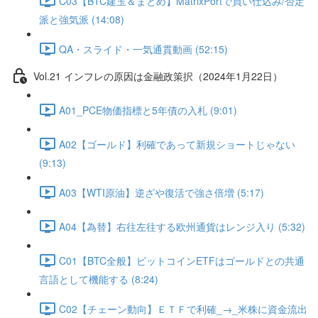
C03【BTC建玉＆まとめ】MatrixPortで買い仕込み/否定
派と強気派 (14:08)
QA・スライド・一気通貫動画 (52:15)
Vol.21 インフレの原因は金融政策択（2024年1月22日）
A01_PCE物価指標と5年債の入札 (9:01)
A02【ゴールド】利確であって新規ショートじゃない
(9:13)
A03【WTI原油】逆ざや復活で強さ倍増 (5:17)
A04【為替】右往左往する欧州通貨はレンジ入り (5:32)
C01【BTC全般】ビットコインETFはゴールドとの共通
言語として機能する (8:24)
C02【チェーン動向】ＥＴＦで利確_→_米株に資金流出