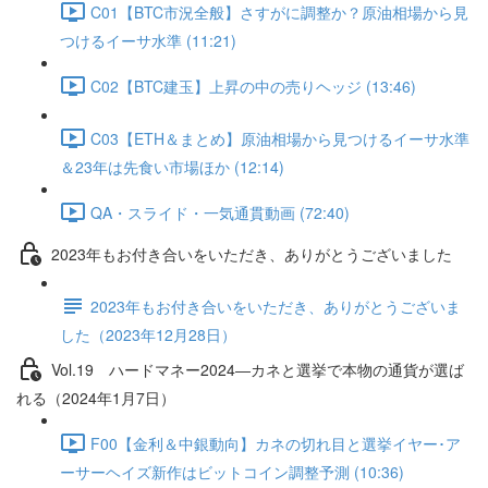
C01【BTC市況全般】さすがに調整か？原油相場から見
つけるイーサ水準 (11:21)
C02【BTC建玉】上昇の中の売りヘッジ (13:46)
C03【ETH＆まとめ】原油相場から見つけるイーサ水準
＆23年は先食い市場ほか (12:14)
QA・スライド・一気通貫動画 (72:40)
2023年もお付き合いをいただき、ありがとうございました
2023年もお付き合いをいただき、ありがとうございま
した（2023年12月28日）
Vol.19 ハードマネー2024―カネと選挙で本物の通貨が選ば
れる（2024年1月7日）
F00【金利＆中銀動向】カネの切れ目と選挙イヤー･ア
ーサーヘイズ新作はビットコイン調整予測 (10:36)