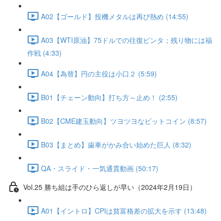
A02【ゴールド】投機メタルは再び熱め (14:55)
A03【WTI原油】75ドルでの往復ビンタ；残り物には福
作戦 (4:33)
A04【為替】円の主役は小口２ (5:59)
B01【チェーン動向】打ち方～止め！ (2:55)
B02【CME建玉動向】ツヨツヨなビットコイン (8:57)
B03【まとめ】歯車がかみ合い始めた巨人 (8:32)
QA・スライド・一気通貫動画 (50:17)
Vol.25 勝ち組は手のひら返しが早い（2024年2月19日）
A01【イントロ】CPIは貧富格差の拡大を示す (13:48)