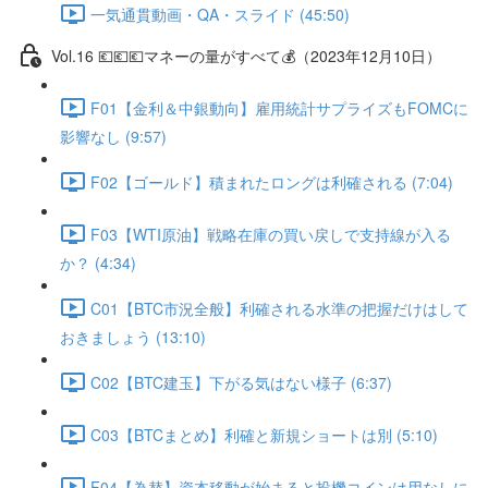
一気通貫動画・QA・スライド (45:50)
Vol.16 💶💶💶マネーの量がすべて💰（2023年12月10日）
F01【金利＆中銀動向】雇用統計サプライズもFOMCに
影響なし (9:57)
F02【ゴールド】積まれたロングは利確される (7:04)
F03【WTI原油】戦略在庫の買い戻しで支持線が入る
か？ (4:34)
C01【BTC市況全般】利確される水準の把握だけはして
おきましょう (13:10)
C02【BTC建玉】下がる気はない様子 (6:37)
C03【BTCまとめ】利確と新規ショートは別 (5:10)
F04【為替】資本移動が始まると投機コインは用なしに