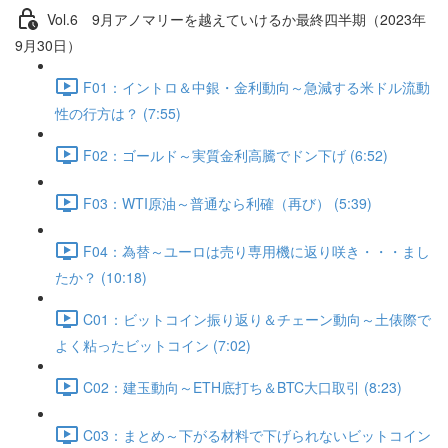
Vol.6 9⽉アノマリーを越えていけるか最終四半期（2023年
9月30日）
F01：イントロ＆中銀・金利動向～急減する米ドル流動
性の行方は？ (7:55)
F02：ゴールド～実質金利高騰でドン下げ (6:52)
F03：WTI原油～普通なら利確（再び） (5:39)
F04：為替～ユーロは売り専用機に返り咲き・・・まし
たか？ (10:18)
C01：ビットコイン振り返り＆チェーン動向～土俵際で
よく粘ったビットコイン (7:02)
C02：建玉動向～ETH底打ち＆BTC大口取引 (8:23)
C03：まとめ～下がる材料で下げられないビットコイン