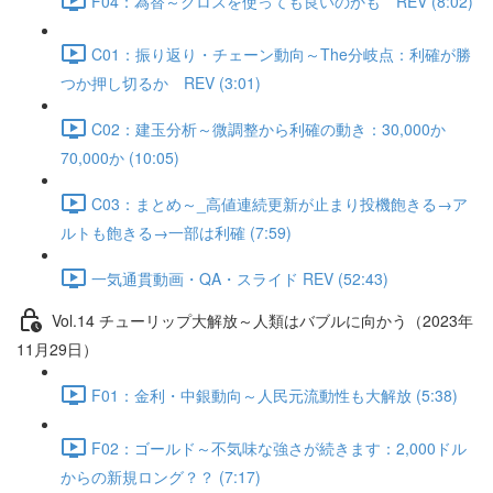
F04：為替～クロスを使っても良いのかも REV (8:02)
C01：振り返り・チェーン動向～The分岐点：利確が勝
つか押し切るか REV (3:01)
C02：建玉分析～微調整から利確の動き：30,000か
70,000か (10:05)
C03：まとめ～_高値連続更新が止まり投機飽きる→ア
ルトも飽きる→一部は利確 (7:59)
一気通貫動画・QA・スライド REV (52:43)
Vol.14 チューリップ大解放～人類はバブルに向かう（2023年
11月29日）
F01：金利・中銀動向～人民元流動性も大解放 (5:38)
F02：ゴールド～不気味な強さが続きます：2,000ドル
からの新規ロング？？ (7:17)