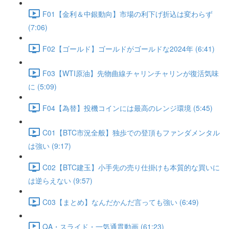
F01【金利＆中銀動向】市場の利下げ折込は変わらず
(7:06)
F02【ゴールド】ゴールドがゴールドな2024年 (6:41)
F03【WTI原油】先物曲線チャリンチャリンが復活気味
に (5:09)
F04【為替】投機コインには最高のレンジ環境 (5:45)
C01【BTC市況全般】独歩での登頂もファンダメンタル
は強い (9:17)
C02【BTC建玉】小手先の売り仕掛けも本質的な買いに
は逆らえない (9:57)
C03【まとめ】なんだかんだ言っても強い (6:49)
QA・スライド・一気通貫動画 (61:23)