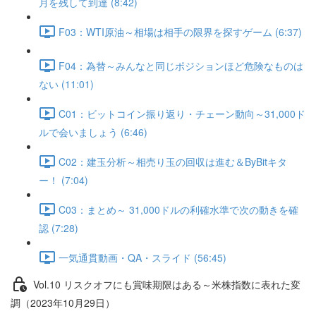
月を残して到達 (8:42)
F03：WTI原油～相場は相手の限界を探すゲーム (6:37)
F04：為替～みんなと同じポジションほど危険なものは
ない (11:01)
C01：ビットコイン振り返り・チェーン動向～31,000ド
ルで会いましょう (6:46)
C02：建玉分析～相売り玉の回収は進む＆ByBitキタ
ー！ (7:04)
C03：まとめ～ 31,000ドルの利確水準で次の動きを確
認 (7:28)
一気通貫動画・QA・スライド (56:45)
Vol.10 リスクオフにも賞味期限はある～米株指数に表れた変
調（2023年10月29日）