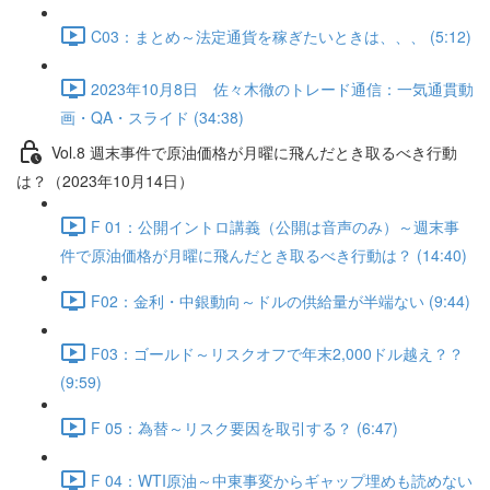
C03：まとめ～法定通貨を稼ぎたいときは、、、 (5:12)
2023年10月8日 佐々木徹のトレード通信：一気通貫動
画・QA・スライド (34:38)
Vol.8 週末事件で原油価格が月曜に飛んだとき取るべき行動
は？（2023年10月14日）
F 01：公開イントロ講義（公開は音声のみ）～週末事
件で原油価格が月曜に飛んだとき取るべき行動は？ (14:40)
F02：金利・中銀動向～ドルの供給量が半端ない (9:44)
F03：ゴールド～リスクオフで年末2,000ドル越え？？
(9:59)
F 05：為替～リスク要因を取引する？ (6:47)
F 04：WTI原油～中東事変からギャップ埋めも読めない