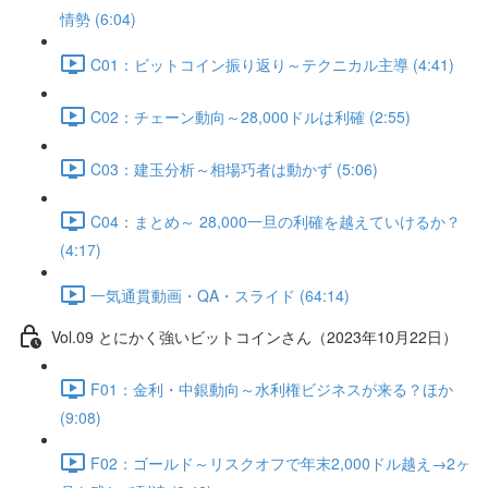
情勢 (6:04)
C01：ビットコイン振り返り～テクニカル主導 (4:41)
C02：チェーン動向～28,000ドルは利確 (2:55)
C03：建玉分析～相場巧者は動かず (5:06)
C04：まとめ～ 28,000一旦の利確を越えていけるか？
(4:17)
一気通貫動画・QA・スライド (64:14)
Vol.09 とにかく強いビットコインさん（2023年10月22日）
F01：金利・中銀動向～水利権ビジネスが来る？ほか
(9:08)
F02：ゴールド～リスクオフで年末2,000ドル越え→2ヶ