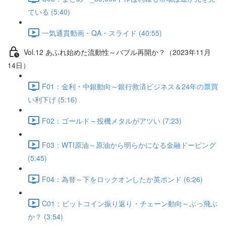
ている (5:40)
一気通貫動画・QA・スライド (40:55)
Vol.12 あふれ始めた流動性～バブル再開か？（2023年11月
14日）
F01：金利・中銀動向～銀行救済ビジネス＆24年の票買
い利下げ (5:16)
F02：ゴールド～投機メタルがアツい (7:23)
F03：WTI原油～原油から明らかになる金融ドーピング
(5:45)
F04：為替～下をロックオンしたか英ポンド (6:26)
C01：ビットコイン振り返り・チェーン動向～ぶっ飛ぶ
か？ (3:54)