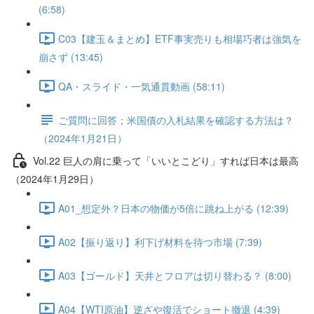
(6:58)
C03【建玉＆まとめ】ETF事実売りも相場巧者は強気を
崩さず (13:45)
QA・スライド・一気通貫動画 (58:11)
ご質問に回答；米国債の入札結果を確認する方法は？
（2024年1月21日）
Vol.22 巨人の肩に乗って「いいとこどり」すれば日本は最高
（2024年1月29日）
A01_想定外？日本の物価が5倍に跳ね上がる (12:39)
A02【振り返り】利下げ材料を待つ市場 (7:39)
A03【ゴールド】天井とフロアは切り替わる？ (8:00)
A04【WTI原油】逆ざや復活でショート撤退 (4:39)