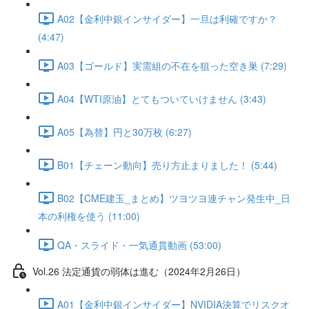
A02【金利中銀インサイダー】一旦は利確ですか？
(4:47)
A03【ゴールド】実需組の不在を狙った空き巣 (7:29)
A04【WTI原油】とてもついていけません (3:43)
A05【為替】円と30万枚 (6:27)
B01【チェーン動向】売り方止まりました！ (5:44)
B02【CME建玉_まとめ】ツヨツヨ連チャン発生中_日
本の利権を使う (11:00)
QA・スライド・一気通貫動画 (53:00)
Vol.26 法定通貨の弱体は進む（2024年2月26日）
A01【金利中銀インサイダー】NVIDIA決算でリスクオ