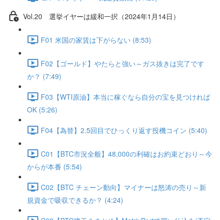
Vol.20 選挙イヤーは緩和一択（2024年1月14日）
F01 米国の家賃は下がらない (8:53)
F02【ゴールド】やたらと強い～ガス抜きは完了です
か？ (7:49)
F03【WTI原油】本当に稼ぐなら自分の宝を見つければ
OK (5:26)
F04【為替】2.5回目でひっくり返す投機コイン (5:40)
C01【BTC市況全般】48,000の利確はお約束どおり～今
からが本番 (5:54)
C02【BTC チェーン動向】マイナーは怒涛の売り～新
規資金で吸収できるか？ (4:24)