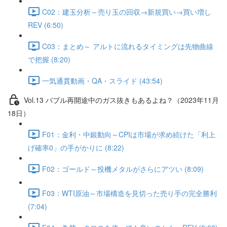
C02：建玉分析～売り玉の回収→新規買い→買い増し
REV (6:50)
C03：まとめ～ アルトに流れるタイミングは先物曲線
で把握 (8:20)
一気通貫動画・QA・スライド (43:54)
Vol.13 バブル再開途中のガス抜きもあるよね？（2023年11月
18日）
F01：金利・中銀動向～CPIは市場が求め続けた「利上
げ確率0」の手がかりに (8:22)
F02：ゴールド～投機メタルがさらにアツい (8:09)
F03：WTI原油～市場構造を見切った売り手の完全勝利
(7:04)