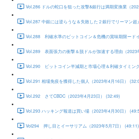
Vol.286 ドルの蛇口を狙った攻撃&銀行は満期変換業（2023年
Vol.287 中銀には逆らうな＆失敗した２銀行でリーマン超え
Vol.288 利確水準のビットコイン＆危機の賞味期限ードイツ
Vol.289 表面張力の衝撃＆脱ドルが加速する理由（2023年4月
Vol.290 ビットコイン半減期と市場心理＆利確タイミングは
Vol.291 相場免疫を獲得した個人（2023年4月16日） (32:0
Vol.292 さてCBDC（2023年4月23日） (32:49)
Vol.293 ハッキング報道は買い場（2023年4月30日） (49:5
Vol294 押し目とイーサリアム（2023年5月7日） (49:11)