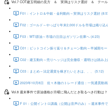
Vol.7 COT建⽟明細の⾒⽅ ＆ 実弾はリスク選好 ＆ テール
F01：イントロ＆中銀・金利動向～実弾はリスク選好 (8:57
F02：ゴールド～やっぱり年末2,000ドルを市場は織り込んでい
F03：WTI原油～市場の注目はガソリン在庫へ (4:23)
C01：ビットコイン振り返り＆チェーン動向～半減期モード入
C02：建玉動向～売りヘッジは完全撤収・週明けは踏み上げ発生
C03：まとめ～法定通貨を稼ぎたいときは、、、 (5:12)
2023年10月8日 佐々木徹のトレード通信：一気通貫動画・Q
Vol.8 週末事件で原油価格が月曜に飛んだとき取るべき行動は？（
F 01：公開イントロ講義（公開は音声のみ）～週末事件で原