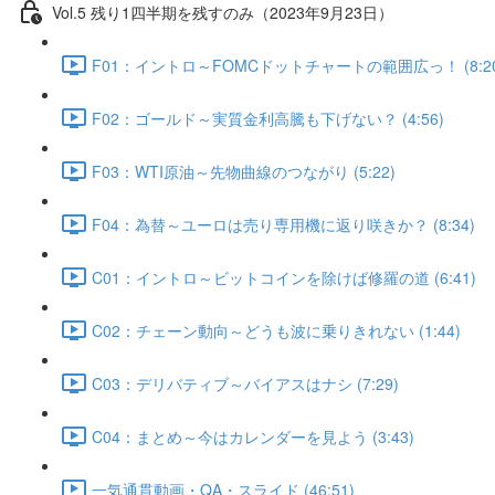
Vol.5 残り1四半期を残すのみ（2023年9月23日）
F01：イントロ～FOMCドットチャートの範囲広っ！ (8:20
F02：ゴールド～実質金利高騰も下げない？ (4:56)
F03：WTI原油～先物曲線のつながり (5:22)
F04：為替～ユーロは売り専用機に返り咲きか？ (8:34)
C01：イントロ～ビットコインを除けば修羅の道 (6:41)
C02：チェーン動向～どうも波に乗りきれない (1:44)
C03：デリバティブ～バイアスはナシ (7:29)
C04：まとめ～今はカレンダーを見よう (3:43)
一気通貫動画・QA・スライド (46:51)