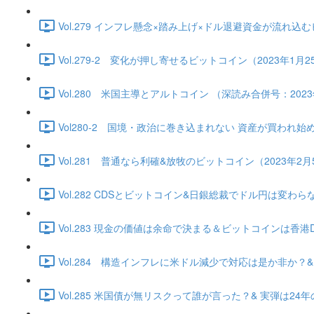
Vol.279 インフレ懸念×踏み上げ×ドル退避資金が流れ込むビッ
Vol.279-2 変化が押し寄せるビットコイン（2023年1月25日
Vol.280 米国主導とアルトコイン （深読み合併号：2023年1
Vol280-2 国境・政治に巻き込まれない 資産が買われ始める（2
Vol.281 普通なら利確&放牧のビットコイン（2023年2月5日）
Vol.282 CDSとビットコイン&日銀総裁でドル円は変わらない（
Vol.283 現金の価値は余命で決まる＆ビットコインは香港DE独
Vol.284 構造インフレに米ドル減少で対応は是か非か？&ビッ
Vol.285 米国債が無リスクって誰が言った？& 実弾は24年の