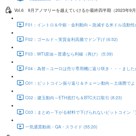
Vol.6 9⽉アノマリーを越えていけるか最終四半期（2023年9月
F01：イントロ＆中銀・金利動向～急減する米ドル流動性の行方
F02：ゴールド～実質金利高騰でドン下げ (6:52)
F03：WTI原油～普通なら利確（再び） (5:39)
F04：為替～ユーロは売り専用機に返り咲き・・・ましたか？ 
C01：ビットコイン振り返り＆チェーン動向～土俵際でよく粘
C02：建玉動向～ETH底打ち＆BTC大口取引 (8:23)
C03：まとめ～下がる材料で下げられないビットコイン「買う
一気通貫動画・QA・スライド (55:20)