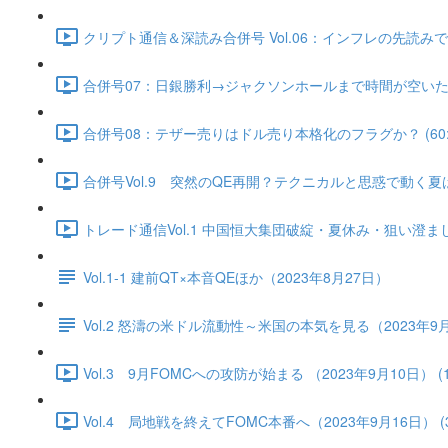
クリプト通信＆深読み合併号 Vol.06：インフレの先読みで実
合併号07：日銀勝利→ジャクソンホールまで時間が空いた（202
合併号08：テザー売りはドル売り本格化のフラグか？ (60:2
合併号Vol.9 突然のQE再開？テクニカルと思惑で動く夏はス
トレード通信Vol.1 中国恒⼤集団破綻・夏休み・狙い澄ました売
Vol.1-1 建前QT×本音QEほか（2023年8月27日）
Vol.2 怒濤の米ドル流動性～米国の本気を見る（2023年9
Vol.3 9月FOMCへの攻防が始まる （2023年9月10日） (17
Vol.4 局地戦を終えてFOMC本番へ（2023年9月16日） (36