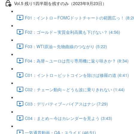
Vol.5 残り1四半期を残すのみ（2023年9月23日）
F01：イントロ～FOMCドットチャートの範囲広っ！ (8:20
F02：ゴールド～実質金利高騰も下げない？ (4:56)
F03：WTI原油～先物曲線のつながり (5:22)
F04：為替～ユーロは売り専用機に返り咲きか？ (8:34)
C01：イントロ～ビットコインを除けば修羅の道 (6:41)
C02：チェーン動向～どうも波に乗りきれない (1:44)
C03：デリバティブ～バイアスはナシ (7:29)
C04：まとめ～今はカレンダーを見よう (3:43)
一気通貫動画・QA・スライド (46:51)