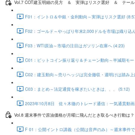
Vol.7 COT建⽟明細の⾒⽅ ＆ 実弾はリスク選好 ＆ テール
F01：イントロ＆中銀・金利動向～実弾はリスク選好 (8:57
F02：ゴールド～やっぱり年末2,000ドルを市場は織り込んでい
F03：WTI原油～市場の注目はガソリン在庫へ (4:23)
C01：ビットコイン振り返り＆チェーン動向～半減期モード入
C02：建玉動向～売りヘッジは完全撤収・週明けは踏み上げ発生
C03：まとめ～法定通貨を稼ぎたいときは、、、 (5:12)
2023年10月8日 佐々木徹のトレード通信：一気通貫動画・Q
Vol.8 週末事件で原油価格が月曜に飛んだとき取るべき行動は？（
F 01：公開イントロ講義（公開は音声のみ）～週末事件で原