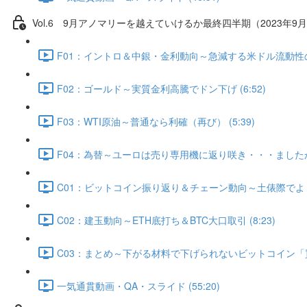
Vol.6 9⽉アノマリーを越えていけるか最終四半期（2023年9月
F01：イントロ＆中銀・金利動向～急減する米ドル流動性の行方
F02：ゴールド～実質金利高騰でドン下げ (6:52)
F03：WTI原油～普通なら利確（再び） (5:39)
F04：為替～ユーロは売り専用機に返り咲き・・・ましたか？ 
C01：ビットコイン振り返り＆チェーン動向～土俵際でよく粘
C02：建玉動向～ETH底打ち＆BTC大口取引 (8:23)
C03：まとめ～下がる材料で下げられないビットコイン「買う
一気通貫動画・QA・スライド (55:20)