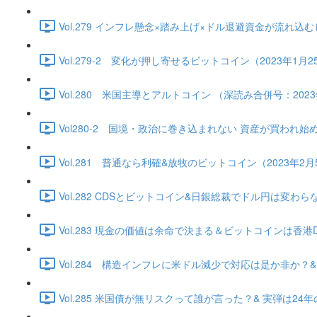
Vol.279 インフレ懸念×踏み上げ×ドル退避資金が流れ込むビッ
Vol.279-2 変化が押し寄せるビットコイン（2023年1月25日
Vol.280 米国主導とアルトコイン （深読み合併号：2023年1
Vol280-2 国境・政治に巻き込まれない 資産が買われ始める（2
Vol.281 普通なら利確&放牧のビットコイン（2023年2月5日）
Vol.282 CDSとビットコイン&日銀総裁でドル円は変わらない（
Vol.283 現金の価値は余命で決まる＆ビットコインは香港DE独
Vol.284 構造インフレに米ドル減少で対応は是か非か？&ビッ
Vol.285 米国債が無リスクって誰が言った？& 実弾は24年の