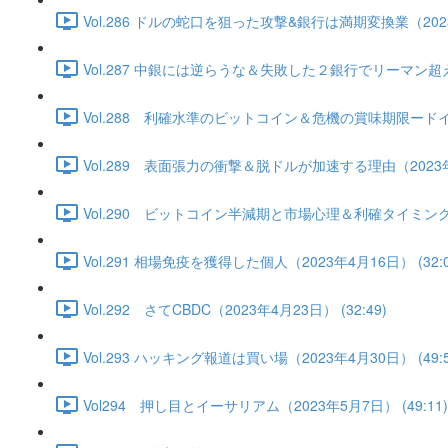
Vol.286 ドルの蛇口を狙った攻撃&銀行は満期変換業（2023年
Vol.287 中銀には逆らうな＆失敗した２銀行でリーマン超え
Vol.288 利確水準のビットコイン＆危機の賞味期限ードイツ
Vol.289 表面張力の衝撃＆脱ドルが加速する理由（2023年4月
Vol.290 ビットコイン半減期と市場心理＆利確タイミングは
Vol.291 相場免疫を獲得した個人（2023年4月16日） (32:0
Vol.292 さてCBDC（2023年4月23日） (32:49)
Vol.293 ハッキング報道は買い場（2023年4月30日） (49:5
Vol294 押し目とイーサリアム（2023年5月7日） (49:11)