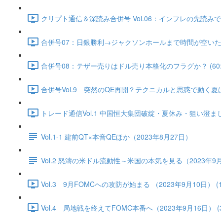
クリプト通信＆深読み合併号 Vol.06：インフレの先読みで実
合併号07：日銀勝利→ジャクソンホールまで時間が空いた（202
合併号08：テザー売りはドル売り本格化のフラグか？ (60:2
合併号Vol.9 突然のQE再開？テクニカルと思惑で動く夏はス
トレード通信Vol.1 中国恒⼤集団破綻・夏休み・狙い澄ました売
Vol.1-1 建前QT×本音QEほか（2023年8月27日）
Vol.2 怒濤の米ドル流動性～米国の本気を見る（2023年9
Vol.3 9月FOMCへの攻防が始まる （2023年9月10日） (17
Vol.4 局地戦を終えてFOMC本番へ（2023年9月16日） (36