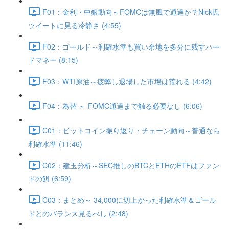
F01：金利・中銀動向～FOMCは無風で通過か？Nick氏
ツイートに見る冷静さ (4:55)
F02：ゴールド～利確水準も買い余地を多分に残すハー
ドマネー (8:15)
F03：WTI原油～疲弊し退場した市場は荒れる (4:42)
F04：為替 ～ FOMC通過まで触る必要なし (6:06)
C01：ビットコイン振り返り・チェーン動向～普通なら
利確水準 (11:46)
C02：建玉分析～SEC推しのBTCとETHのETFはファン
ドの餌 (6:59)
C03：まとめ～ 34,000に切上がった利確水準＆ゴール
ドとのバランス見るべし (2:48)