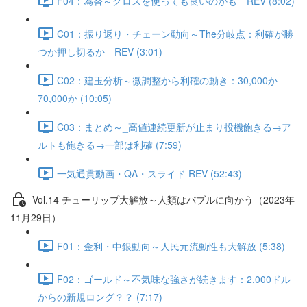
F04：為替～クロスを使っても良いのかも REV (8:02)
C01：振り返り・チェーン動向～The分岐点：利確が勝
つか押し切るか REV (3:01)
C02：建玉分析～微調整から利確の動き：30,000か
70,000か (10:05)
C03：まとめ～_高値連続更新が止まり投機飽きる→ア
ルトも飽きる→一部は利確 (7:59)
一気通貫動画・QA・スライド REV (52:43)
Vol.14 チューリップ大解放～人類はバブルに向かう（2023年
11月29日）
F01：金利・中銀動向～人民元流動性も大解放 (5:38)
F02：ゴールド～不気味な強さが続きます：2,000ドル
からの新規ロング？？ (7:17)