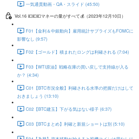
一気通貫動画・QA・スライド (45:50)
Vol.16 💶💶💶マネーの量がすべて💰（2023年12月10日）
F01【金利＆中銀動向】雇用統計サプライズもFOMCに
影響なし (9:57)
F02【ゴールド】積まれたロングは利確される (7:04)
F03【WTI原油】戦略在庫の買い戻しで支持線が入る
か？ (4:34)
C01【BTC市況全般】利確される水準の把握だけはして
おきましょう (13:10)
C02【BTC建玉】下がる気はない様子 (6:37)
C03【BTCまとめ】利確と新規ショートは別 (5:10)
F04【為替】資本移動が始まると投機コインは用なしに