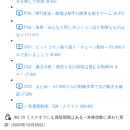
月を残して到達 (8:42)
F03：WTI原油～相場は相手の限界を探すゲーム (6:37)
F04：為替～みんなと同じポジションほど危険なものは
ない (11:01)
C01：ビットコイン振り返り・チェーン動向～31,000ド
ルで会いましょう (6:46)
C02：建玉分析～相売り玉の回収は進む＆ByBitキタ
ー！ (7:04)
C03：まとめ～ 31,000ドルの利確水準で次の動きを確
認 (7:28)
一気通貫動画・QA・スライド (56:45)
Vol.10 リスクオフにも賞味期限はある～米株指数に表れた変
調（2023年10月29日）