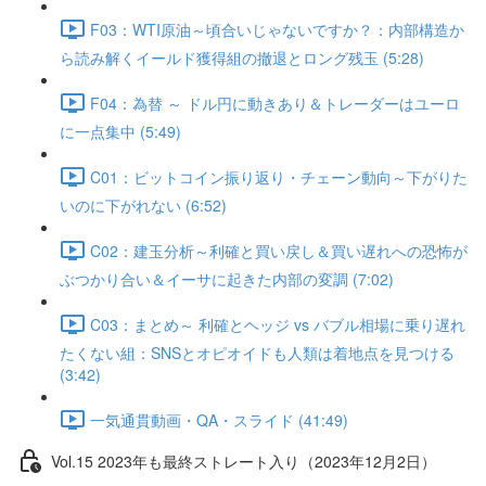
F03：WTI原油～頃合いじゃないですか？：内部構造か
ら読み解くイールド獲得組の撤退とロング残玉 (5:28)
F04：為替 ～ ドル円に動きあり＆トレーダーはユーロ
に一点集中 (5:49)
C01：ビットコイン振り返り・チェーン動向～下がりた
いのに下がれない (6:52)
C02：建玉分析～利確と買い戻し＆買い遅れへの恐怖が
ぶつかり合い＆イーサに起きた内部の変調 (7:02)
C03：まとめ～ 利確とヘッジ vs バブル相場に乗り遅れ
たくない組：SNSとオピオイドも人類は着地点を見つける
(3:42)
一気通貫動画・QA・スライド (41:49)
Vol.15 2023年も最終ストレート入り（2023年12月2日）