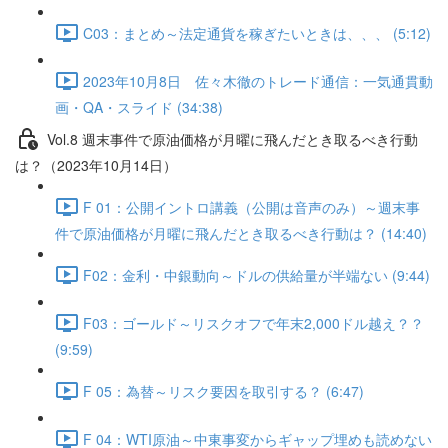
C03：まとめ～法定通貨を稼ぎたいときは、、、 (5:12)
2023年10月8日 佐々木徹のトレード通信：一気通貫動
画・QA・スライド (34:38)
Vol.8 週末事件で原油価格が月曜に飛んだとき取るべき行動
は？（2023年10月14日）
F 01：公開イントロ講義（公開は音声のみ）～週末事
件で原油価格が月曜に飛んだとき取るべき行動は？ (14:40)
F02：金利・中銀動向～ドルの供給量が半端ない (9:44)
F03：ゴールド～リスクオフで年末2,000ドル越え？？
(9:59)
F 05：為替～リスク要因を取引する？ (6:47)
F 04：WTI原油～中東事変からギャップ埋めも読めない