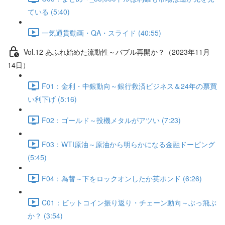
ている (5:40)
一気通貫動画・QA・スライド (40:55)
Vol.12 あふれ始めた流動性～バブル再開か？（2023年11月
14日）
F01：金利・中銀動向～銀行救済ビジネス＆24年の票買
い利下げ (5:16)
F02：ゴールド～投機メタルがアツい (7:23)
F03：WTI原油～原油から明らかになる金融ドーピング
(5:45)
F04：為替～下をロックオンしたか英ポンド (6:26)
C01：ビットコイン振り返り・チェーン動向～ぶっ飛ぶ
か？ (3:54)