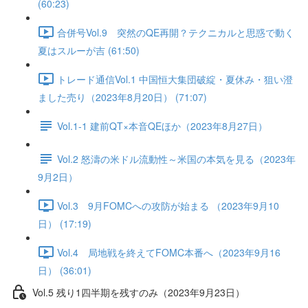
(60:23)
合併号Vol.9 突然のQE再開？テクニカルと思惑で動く
夏はスルーが吉 (61:50)
トレード通信Vol.1 中国恒⼤集団破綻・夏休み・狙い澄
ました売り（2023年8月20日） (71:07)
Vol.1-1 建前QT×本音QEほか（2023年8月27日）
Vol.2 怒濤の米ドル流動性～米国の本気を見る（2023年
9月2日）
Vol.3 9月FOMCへの攻防が始まる （2023年9月10
日） (17:19)
Vol.4 局地戦を終えてFOMC本番へ（2023年9月16
日） (36:01)
Vol.5 残り1四半期を残すのみ（2023年9月23日）