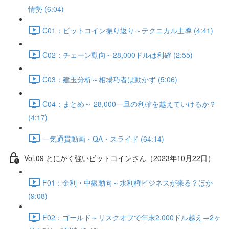
情勢 (6:04)
C01：ビットコイン振り返り～テクニカル主導 (4:41)
C02：チェーン動向～28,000ドルは利確 (2:55)
C03：建玉分析～相場巧者は動かず (5:06)
C04：まとめ～ 28,000一旦の利確を越えていけるか？
(4:17)
一気通貫動画・QA・スライド (64:14)
Vol.09 とにかく強いビットコインさん（2023年10月22日）
F01：金利・中銀動向～水利権ビジネスが来る？ほか
(9:08)
F02：ゴールド～リスクオフで年末2,000ドル越え→2ヶ