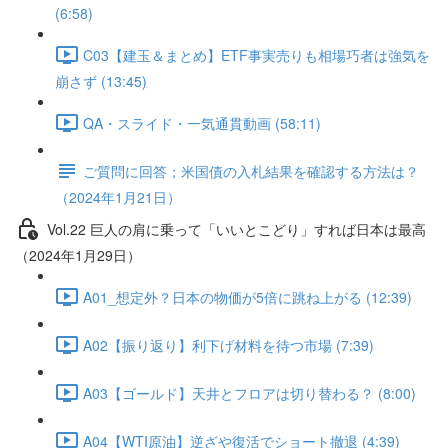
(6:58)
C03【建玉＆まとめ】ETF事実売りも相場巧者は強気を
崩さず (13:45)
QA・スライド・一気通貫動画 (58:11)
ご質問に回答；米国債の入札結果を確認する方法は？
（2024年1月21日）
Vol.22 巨人の肩に乗って「いいとこどり」すれば日本は最高
（2024年1月29日）
A01_想定外？日本の物価が5倍に跳ね上がる (12:39)
A02【振り返り】利下げ材料を待つ市場 (7:39)
A03【ゴールド】天井とフロアは切り替わる？ (8:00)
A04【WTI原油】逆ざや復活でショート撤退 (4:39)