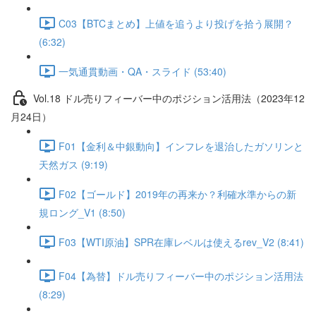
C03【BTCまとめ】上値を追うより投げを拾う展開？
(6:32)
一気通貫動画・QA・スライド (53:40)
Vol.18 ドル売りフィーバー中のポジション活用法（2023年12
月24日）
F01【金利＆中銀動向】インフレを退治したガソリンと
天然ガス (9:19)
F02【ゴールド】2019年の再来か？利確水準からの新
規ロング_V1 (8:50)
F03【WTI原油】SPR在庫レベルは使えるrev_V2 (8:41)
F04【為替】ドル売りフィーバー中のポジション活用法
(8:29)