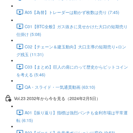
A05【為替】トレーダーは動かず枚数は売り (7:45)
C01【BTC全般】ガス抜きに見せかけた大口の短期売り
仕掛け (5:08)
C02【チェーン＆建玉動向】大口主導の短期売り×ロン
グ残玉 (11:31)
C03【まとめ】巨人の肩にのって歴史からビットコイン
を考える (5:46)
QA・スライド・一気通貫動画 (63:10)
Vol.23 2032年から今を見る（2024年2月5日）
A01【振り返り】指標は強烈パンチも金利市場は平常運
転 (6:15)
A02【ゴールド】生産者ポジションに変化 (9:53)