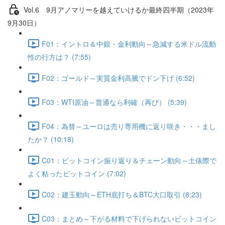
Vol.6 9⽉アノマリーを越えていけるか最終四半期（2023年
9月30日）
F01：イントロ＆中銀・金利動向～急減する米ドル流動
性の行方は？ (7:55)
F02：ゴールド～実質金利高騰でドン下げ (6:52)
F03：WTI原油～普通なら利確（再び） (5:39)
F04：為替～ユーロは売り専用機に返り咲き・・・まし
たか？ (10:18)
C01：ビットコイン振り返り＆チェーン動向～土俵際で
よく粘ったビットコイン (7:02)
C02：建玉動向～ETH底打ち＆BTC大口取引 (8:23)
C03：まとめ～下がる材料で下げられないビットコイン