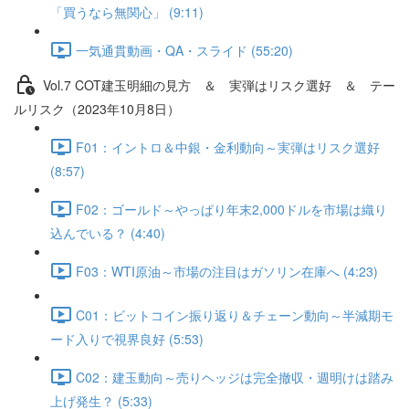
「買うなら無関心」 (9:11)
一気通貫動画・QA・スライド (55:20)
Vol.7 COT建⽟明細の⾒⽅ ＆ 実弾はリスク選好 ＆ テー
ルリスク（2023年10月8日）
F01：イントロ＆中銀・金利動向～実弾はリスク選好
(8:57)
F02：ゴールド～やっぱり年末2,000ドルを市場は織り
込んでいる？ (4:40)
F03：WTI原油～市場の注目はガソリン在庫へ (4:23)
C01：ビットコイン振り返り＆チェーン動向～半減期モ
ード入りで視界良好 (5:53)
C02：建玉動向～売りヘッジは完全撤収・週明けは踏み
上げ発生？ (5:33)