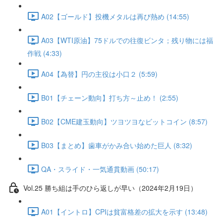
A02【ゴールド】投機メタルは再び熱め (14:55)
A03【WTI原油】75ドルでの往復ビンタ；残り物には福
作戦 (4:33)
A04【為替】円の主役は小口２ (5:59)
B01【チェーン動向】打ち方～止め！ (2:55)
B02【CME建玉動向】ツヨツヨなビットコイン (8:57)
B03【まとめ】歯車がかみ合い始めた巨人 (8:32)
QA・スライド・一気通貫動画 (50:17)
Vol.25 勝ち組は手のひら返しが早い（2024年2月19日）
A01【イントロ】CPIは貧富格差の拡大を示す (13:48)