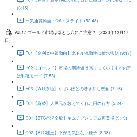
(6:15)
一気通貫動画・QA・スライド (52:48)
Vol.17 ゴールド市場は落とし穴にご注意？（2023年12月17
日）
F01【金利＆中銀動向】米ドル流動性は噴水状態 (9:17)
F02【ゴールド】市場の期待値は高まっていますが内部
は利確モード (7:53)
F03【WTI原油】やばいほどの巻き戻し懸念 (7:16)
F04【為替】人民元が教えてくれた円の行方 (5:24)
C01【BTC市況全般】キムチプレミアム再登場 (9:19)
C02【BTC建玉】下がる気はない様子 (8:38)