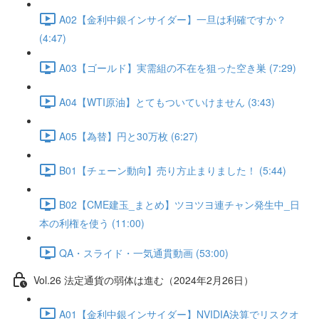
A02【金利中銀インサイダー】一旦は利確ですか？
(4:47)
A03【ゴールド】実需組の不在を狙った空き巣 (7:29)
A04【WTI原油】とてもついていけません (3:43)
A05【為替】円と30万枚 (6:27)
B01【チェーン動向】売り方止まりました！ (5:44)
B02【CME建玉_まとめ】ツヨツヨ連チャン発生中_日
本の利権を使う (11:00)
QA・スライド・一気通貫動画 (53:00)
Vol.26 法定通貨の弱体は進む（2024年2月26日）
A01【金利中銀インサイダー】NVIDIA決算でリスクオ