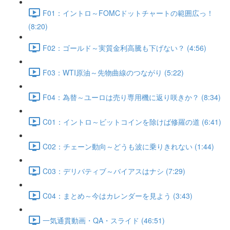
F01：イントロ～FOMCドットチャートの範囲広っ！
(8:20)
F02：ゴールド～実質金利高騰も下げない？ (4:56)
F03：WTI原油～先物曲線のつながり (5:22)
F04：為替～ユーロは売り専用機に返り咲きか？ (8:34)
C01：イントロ～ビットコインを除けば修羅の道 (6:41)
C02：チェーン動向～どうも波に乗りきれない (1:44)
C03：デリバティブ～バイアスはナシ (7:29)
C04：まとめ～今はカレンダーを見よう (3:43)
一気通貫動画・QA・スライド (46:51)