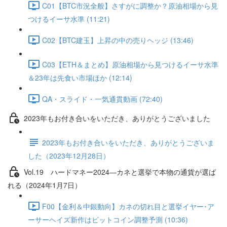
C01【BTC市況全般】さすがに調整か？原油相場から見
つけるイーサ水準 (11:21)
C02【BTC建玉】上昇の中の売りヘッジ (13:46)
C03【ETH＆まとめ】原油相場から見つけるイーサ水準
＆23年は先食い市場ほか (12:14)
QA・スライド・一気通貫動画 (72:40)
2023年もお付き合いをいただき、ありがとうございました
2023年もお付き合いをいただき、ありがとうございま
した（2023年12月28日）
Vol.19 ハードマネー2024―カネと選挙で本物の通貨が選ば
れる（2024年1月7日）
F00【金利＆中銀動向】カネの切れ目と選挙イヤー･ア
ーサーヘイズ新作はビットコイン調整予測 (10:36)