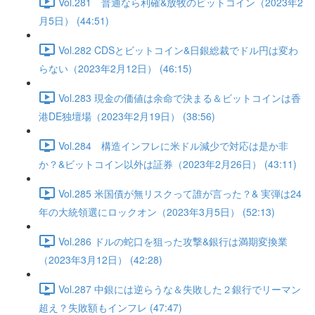
Vol.281 普通なら利確&放牧のビットコイン（2023年2
月5日） (44:51)
Vol.282 CDSとビットコイン&日銀総裁でドル円は変わ
らない（2023年2月12日） (46:15)
Vol.283 現金の価値は余命で決まる＆ビットコインは香
港DE独壇場（2023年2月19日） (38:56)
Vol.284 構造インフレに米ドル減少で対応は是か非
か？&ビットコイン以外は証券（2023年2月26日） (43:11)
Vol.285 米国債が無リスクって誰が言った？& 実弾は24
年の大統領選にロックオン（2023年3月5日） (52:13)
Vol.286 ドルの蛇口を狙った攻撃&銀行は満期変換業
（2023年3月12日） (42:28)
Vol.287 中銀には逆らうな＆失敗した２銀行でリーマン
超え？失敗額もインフレ (47:47)