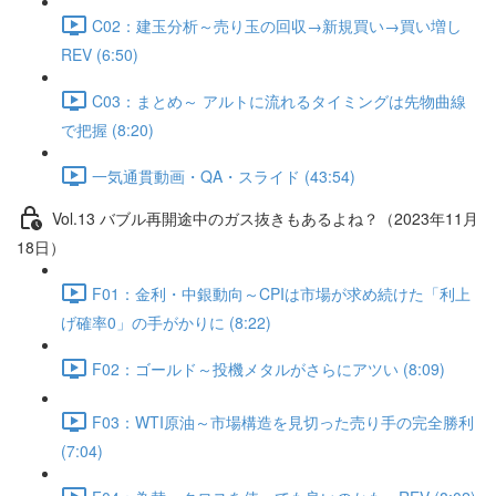
C02：建玉分析～売り玉の回収→新規買い→買い増し
REV (6:50)
C03：まとめ～ アルトに流れるタイミングは先物曲線
で把握 (8:20)
一気通貫動画・QA・スライド (43:54)
Vol.13 バブル再開途中のガス抜きもあるよね？（2023年11月
18日）
F01：金利・中銀動向～CPIは市場が求め続けた「利上
げ確率0」の手がかりに (8:22)
F02：ゴールド～投機メタルがさらにアツい (8:09)
F03：WTI原油～市場構造を見切った売り手の完全勝利
(7:04)