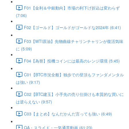
F01【金利＆中銀動向】市場の利下げ折込は変わらず
(7:06)
F02【ゴールド】ゴールドがゴールドな2024年 (6:41)
F03【WTI原油】先物曲線チャリンチャリンが復活気味
に (5:09)
F04【為替】投機コインには最高のレンジ環境 (5:45)
C01【BTC市況全般】独歩での登頂もファンダメンタル
は強い (9:17)
C02【BTC建玉】小手先の売り仕掛けも本質的な買いに
は逆らえない (9:57)
C03【まとめ】なんだかんだ言っても強い (6:49)
QA・スライド・一気通貫動画 (61:23)