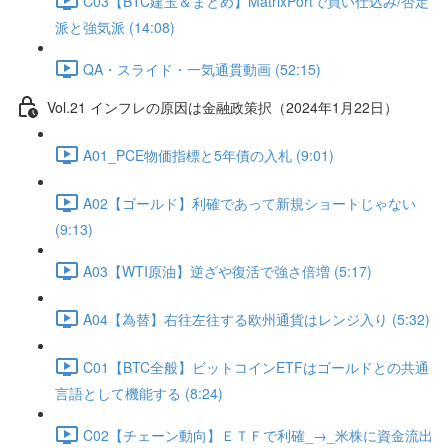
C03【BTC建玉＆まとめ】MatrixPortで買い仕込み/否定
派と強気派 (14:08)
QA・スライド・一気通貫動画 (52:15)
Vol.21 インフレの原因は金融政策択（2024年1月22日）
A01_PCE物価指標と5年債の入札 (9:01)
A02【ゴールド】利確であって新規ショートじゃない
(9:13)
A03【WTI原油】逆ざや復活で強さ倍増 (5:17)
A04【為替】右往左往する欧州通貨はレンジ入り (5:32)
C01【BTC全般】ビットコインETFはゴールドとの共通
言語として機能する (8:24)
C02【チェーン動向】ＥＴＦで利確_→_米株に資金流出