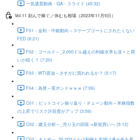
一気通貫動画・QA・スライド (45:32)
Vol.11 刻んで稼ぐ／休むも相場（2023年11月5日）
F01：金利・中銀動向～スケープゴートにされたくない
FED (6:21)
F02：ゴールド～_2,000ドル越えの利確水準も淡々と買
いが続く？ (7:20)
F03：WTI原油～さすがに買われるか？ (5:17)
F04：為替～英ポンドｗｗｗ (7:06)
C01：ビットコイン振り返り・チェーン動向～米株指数
の上昇でリスク許容度がアップ (3:59)
C02：建玉分析～_売り玉の回収→新規買いへ (5:12)
C03：まとめ～_35,000ドルは利確も市場は遙か先を見