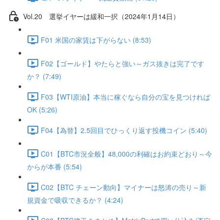
Vol.20 選挙イヤーは緩和一択（2024年1月14日）
F01 米国の家賃は下がらない (8:53)
F02【ゴールド】やたらと強い～ガス抜きは完了です
か？ (7:49)
F03【WTI原油】本当に稼ぐなら自分の宝を見つければ
OK (5:26)
F04【為替】2.5回目でひっくり返す投機コイン (5:40)
C01【BTC市況全般】48,000の利確はお約束どおり～今
からが本番 (5:54)
C02【BTC チェーン動向】マイナーは怒涛の売り～新
規資金で吸収できるか？ (4:24)