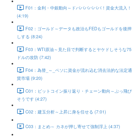
F01：金利・中銀動向～ドババババババ！資金大流入！
(4:19)
F02：ゴールド～データも政治もFEDもゴールドを後押
しする (8:24)
F03：WTI原油～見た目で判断するとヤケドしそうな75
ドルの攻防 (7:42)
F04：為替_～_ペソに資金が流れ込む消去法的な法定通
貨市場 (9:20)
C01：ビットコイン振り返り・チェーン動向～ぶっ飛び
そうです (4:27)
C02：建玉分析～上昇に身を任せる (7:01)
C03：まとめ～ カネが押し寄せて強制浮上 (4:37)