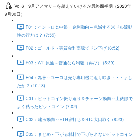
Vol.6 9⽉アノマリーを越えていけるか最終四半期（2023年
9月30日）
F01：イントロ＆中銀・金利動向～急減する米ドル流動
性の行方は？ (7:55)
F02：ゴールド～実質金利高騰でドン下げ (6:52)
F03：WTI原油～普通なら利確（再び） (5:39)
F04：為替～ユーロは売り専用機に返り咲き・・・まし
たか？ (10:18)
C01：ビットコイン振り返り＆チェーン動向～土俵際で
よく粘ったビットコイン (7:02)
C02：建玉動向～ETH底打ち＆BTC大口取引 (8:23)
C03：まとめ～下がる材料で下げられないビットコイン