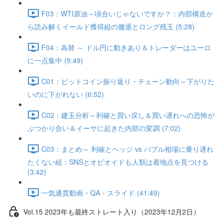
F03：WTI原油～頃合いじゃないですか？：内部構造か
ら読み解くイールド獲得組の撤退とロング残玉 (5:28)
F04：為替 ～ ドル円に動きあり＆トレーダーはユーロ
に一点集中 (5:49)
C01：ビットコイン振り返り・チェーン動向～下がりた
いのに下がれない (6:52)
C02：建玉分析～利確と買い戻し＆買い遅れへの恐怖が
ぶつかり合い＆イーサに起きた内部の変調 (7:02)
C03：まとめ～ 利確とヘッジ vs バブル相場に乗り遅れ
たくない組：SNSとオピオイドも人類は着地点を見つける
(3:42)
一気通貫動画・QA・スライド (41:49)
Vol.15 2023年も最終ストレート入り（2023年12月2日）