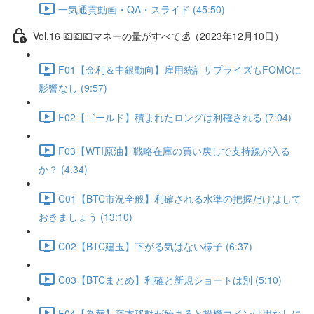
一気通貫動画・QA・スライド (45:50)
Vol.16 💶💶💶マネーの量がすべて💰（2023年12月10日）
F01【金利＆中銀動向】雇用統計サプライズもFOMCに
影響なし (9:57)
F02【ゴールド】積まれたロングは利確される (7:04)
F03【WTI原油】戦略在庫の買い戻しで支持線が入る
か？ (4:34)
C01【BTC市況全般】利確される水準の把握だけはして
おきましょう (13:10)
C02【BTC建玉】下がる気はない様子 (6:37)
C03【BTCまとめ】利確と新規ショートは別 (5:10)
F04【為替】資本移動が始まると投機コインは用なしに