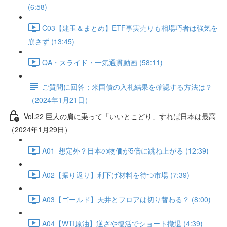
(6:58)
C03【建玉＆まとめ】ETF事実売りも相場巧者は強気を
崩さず (13:45)
QA・スライド・一気通貫動画 (58:11)
ご質問に回答；米国債の入札結果を確認する方法は？
（2024年1月21日）
Vol.22 巨人の肩に乗って「いいとこどり」すれば日本は最高
（2024年1月29日）
A01_想定外？日本の物価が5倍に跳ね上がる (12:39)
A02【振り返り】利下げ材料を待つ市場 (7:39)
A03【ゴールド】天井とフロアは切り替わる？ (8:00)
A04【WTI原油】逆ざや復活でショート撤退 (4:39)