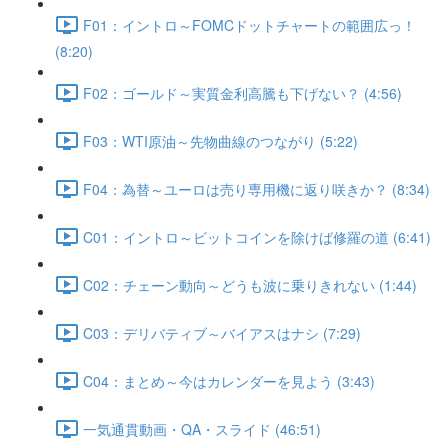
F01：イントロ～FOMCドットチャートの範囲広っ！
(8:20)
F02：ゴールド～実質金利高騰も下げない？ (4:56)
F03：WTI原油～先物曲線のつながり (5:22)
F04：為替～ユーロは売り専用機に返り咲きか？ (8:34)
C01：イントロ～ビットコインを除けば修羅の道 (6:41)
C02：チェーン動向～どうも波に乗りきれない (1:44)
C03：デリバティブ～バイアスはナシ (7:29)
C04：まとめ～今はカレンダーを見よう (3:43)
一気通貫動画・QA・スライド (46:51)