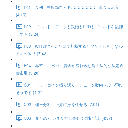
F01：金利・中銀動向～ドババババババ！資金大流入！
(4:19)
F02：ゴールド～データも政治もFEDもゴールドを後押
しする (8:24)
F03：WTI原油～見た目で判断するとヤケドしそうな75
ドルの攻防 (7:42)
F04：為替_～_ペソに資金が流れ込む消去法的な法定通
貨市場 (9:20)
C01：ビットコイン振り返り・チェーン動向～ぶっ飛び
そうです (4:27)
C02：建玉分析～上昇に身を任せる (7:01)
C03：まとめ～ カネが押し寄せて強制浮上 (4:37)