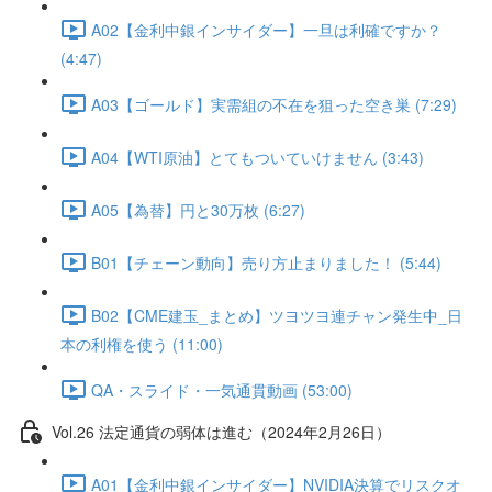
A02【金利中銀インサイダー】一旦は利確ですか？
(4:47)
A03【ゴールド】実需組の不在を狙った空き巣 (7:29)
A04【WTI原油】とてもついていけません (3:43)
A05【為替】円と30万枚 (6:27)
B01【チェーン動向】売り方止まりました！ (5:44)
B02【CME建玉_まとめ】ツヨツヨ連チャン発生中_日
本の利権を使う (11:00)
QA・スライド・一気通貫動画 (53:00)
Vol.26 法定通貨の弱体は進む（2024年2月26日）
A01【金利中銀インサイダー】NVIDIA決算でリスクオ