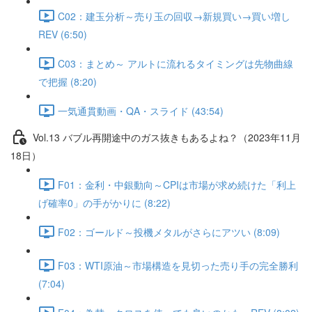
C02：建玉分析～売り玉の回収→新規買い→買い増し
REV (6:50)
C03：まとめ～ アルトに流れるタイミングは先物曲線
で把握 (8:20)
一気通貫動画・QA・スライド (43:54)
Vol.13 バブル再開途中のガス抜きもあるよね？（2023年11月
18日）
F01：金利・中銀動向～CPIは市場が求め続けた「利上
げ確率0」の手がかりに (8:22)
F02：ゴールド～投機メタルがさらにアツい (8:09)
F03：WTI原油～市場構造を見切った売り手の完全勝利
(7:04)