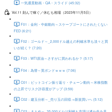
一気通貫動画・QA・スライド (45:32)
Vol.11 刻んで稼ぐ／休むも相場（2023年11月5日）
F01：金利・中銀動向～スケープゴートにされたくない
FED (6:21)
F02：ゴールド～_2,000ドル越えの利確水準も淡々と買
いが続く？ (7:20)
F03：WTI原油～さすがに買われるか？ (5:17)
F04：為替～英ポンドｗｗｗ (7:06)
C01：ビットコイン振り返り・チェーン動向～米株指数
の上昇でリスク許容度がアップ (3:59)
C02：建玉分析～_売り玉の回収→新規買いへ (5:12)
C03：まとめ～_35,000ドルは利確も市場は遙か先を見