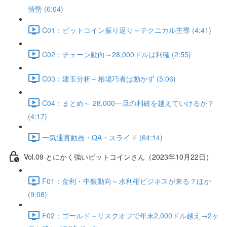
情勢 (6:04)
C01：ビットコイン振り返り～テクニカル主導 (4:41)
C02：チェーン動向～28,000ドルは利確 (2:55)
C03：建玉分析～相場巧者は動かず (5:06)
C04：まとめ～ 28,000一旦の利確を越えていけるか？
(4:17)
一気通貫動画・QA・スライド (64:14)
Vol.09 とにかく強いビットコインさん（2023年10月22日）
F01：金利・中銀動向～水利権ビジネスが来る？ほか
(9:08)
F02：ゴールド～リスクオフで年末2,000ドル越え→2ヶ