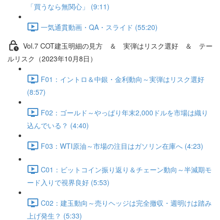
「買うなら無関心」 (9:11)
一気通貫動画・QA・スライド (55:20)
Vol.7 COT建⽟明細の⾒⽅ ＆ 実弾はリスク選好 ＆ テー
ルリスク（2023年10月8日）
F01：イントロ＆中銀・金利動向～実弾はリスク選好
(8:57)
F02：ゴールド～やっぱり年末2,000ドルを市場は織り
込んでいる？ (4:40)
F03：WTI原油～市場の注目はガソリン在庫へ (4:23)
C01：ビットコイン振り返り＆チェーン動向～半減期モ
ード入りで視界良好 (5:53)
C02：建玉動向～売りヘッジは完全撤収・週明けは踏み
上げ発生？ (5:33)