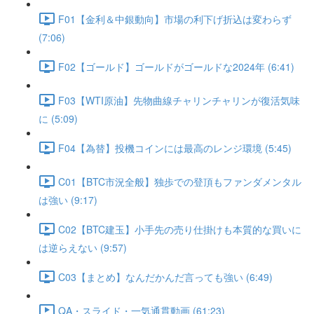
F01【金利＆中銀動向】市場の利下げ折込は変わらず
(7:06)
F02【ゴールド】ゴールドがゴールドな2024年 (6:41)
F03【WTI原油】先物曲線チャリンチャリンが復活気味
に (5:09)
F04【為替】投機コインには最高のレンジ環境 (5:45)
C01【BTC市況全般】独歩での登頂もファンダメンタル
は強い (9:17)
C02【BTC建玉】小手先の売り仕掛けも本質的な買いに
は逆らえない (9:57)
C03【まとめ】なんだかんだ言っても強い (6:49)
QA・スライド・一気通貫動画 (61:23)