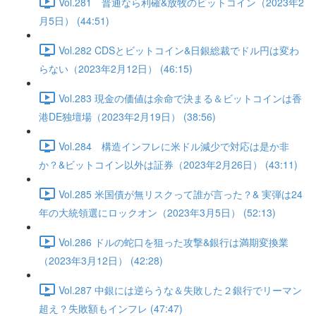
Vol.281 普通なら利確&放牧のビットコイン（2023年2
月5日） (44:51)
Vol.282 CDSとビットコイン&日銀総裁でドル円は変わ
らない（2023年2月12日） (46:15)
Vol.283 現金の価値は余命で決まる＆ビットコインは香
港DE独壇場（2023年2月19日） (38:56)
Vol.284 構造インフレに米ドル減少で対応は是か非
か？&ビットコイン以外は証券（2023年2月26日） (43:11)
Vol.285 米国債が無リスクって誰が言った？& 実弾は24
年の大統領選にロックオン（2023年3月5日） (52:13)
Vol.286 ドルの蛇口を狙った攻撃&銀行は満期変換業
（2023年3月12日） (42:28)
Vol.287 中銀には逆らうな＆失敗した２銀行でリーマン
超え？失敗額もインフレ (47:47)