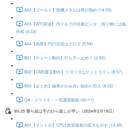
A02【ゴールド】投機メタルは再び熱め (14:55)
A03【WTI原油】75ドルでの往復ビンタ；残り物には福
作戦 (4:33)
A04【為替】円の主役は小口２ (5:59)
B01【チェーン動向】打ち方～止め！ (2:55)
B02【CME建玉動向】ツヨツヨなビットコイン (8:57)
B03【まとめ】歯車がかみ合い始めた巨人 (8:32)
QA・スライド・一気通貫動画 (50:17)
Vol.25 勝ち組は手のひら返しが早い（2024年2月19日）
A01【イントロ】CPIは貧富格差の拡大を示す (13:48)