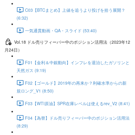
C03【BTCまとめ】上値を追うより投げを拾う展開？
(6:32)
一気通貫動画・QA・スライド (53:40)
Vol.18 ドル売りフィーバー中のポジション活用法（2023年12
月24日）
F01【金利＆中銀動向】インフレを退治したガソリンと
天然ガス (9:19)
F02【ゴールド】2019年の再来か？利確水準からの新
規ロング_V1 (8:50)
F03【WTI原油】SPR在庫レベルは使えるrev_V2 (8:41)
F04【為替】ドル売りフィーバー中のポジション活用法
(8:29)