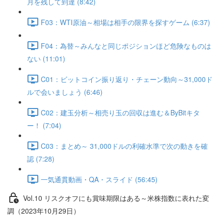
月を残して到達 (8:42)
F03：WTI原油～相場は相手の限界を探すゲーム (6:37)
F04：為替～みんなと同じポジションほど危険なものは
ない (11:01)
C01：ビットコイン振り返り・チェーン動向～31,000ド
ルで会いましょう (6:46)
C02：建玉分析～相売り玉の回収は進む＆ByBitキタ
ー！ (7:04)
C03：まとめ～ 31,000ドルの利確水準で次の動きを確
認 (7:28)
一気通貫動画・QA・スライド (56:45)
Vol.10 リスクオフにも賞味期限はある～米株指数に表れた変
調（2023年10月29日）