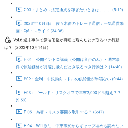
C03：まとめ～法定通貨を稼ぎたいときは、、、 (5:12)
2023年10月8日 佐々木徹のトレード通信：一気通貫動
画・QA・スライド (34:38)
Vol.8 週末事件で原油価格が月曜に飛んだとき取るべき行動
は？（2023年10月14日）
F 01：公開イントロ講義（公開は音声のみ）～週末事
件で原油価格が月曜に飛んだとき取るべき行動は？ (14:40)
F02：金利・中銀動向～ドルの供給量が半端ない (9:44)
F03：ゴールド～リスクオフで年末2,000ドル越え？？
(9:59)
F 05：為替～リスク要因を取引する？ (6:47)
F 04：WTI原油～中東事変からギャップ埋めも読めない