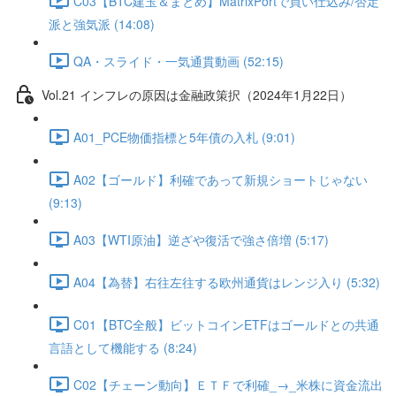
C03【BTC建玉＆まとめ】MatrixPortで買い仕込み/否定
派と強気派 (14:08)
QA・スライド・一気通貫動画 (52:15)
Vol.21 インフレの原因は金融政策択（2024年1月22日）
A01_PCE物価指標と5年債の入札 (9:01)
A02【ゴールド】利確であって新規ショートじゃない
(9:13)
A03【WTI原油】逆ざや復活で強さ倍増 (5:17)
A04【為替】右往左往する欧州通貨はレンジ入り (5:32)
C01【BTC全般】ビットコインETFはゴールドとの共通
言語として機能する (8:24)
C02【チェーン動向】ＥＴＦで利確_→_米株に資金流出