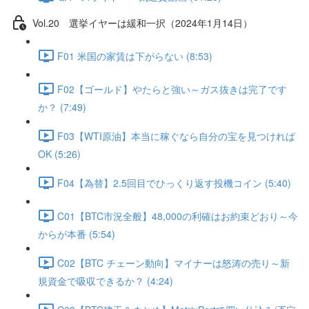
Vol.20 選挙イヤーは緩和一択（2024年1月14日）
F01 米国の家賃は下がらない (8:53)
F02【ゴールド】やたらと強い～ガス抜きは完了です
か？ (7:49)
F03【WTI原油】本当に稼ぐなら自分の宝を見つければ
OK (5:26)
F04【為替】2.5回目でひっくり返す投機コイン (5:40)
C01【BTC市況全般】48,000の利確はお約束どおり～今
からが本番 (5:54)
C02【BTC チェーン動向】マイナーは怒涛の売り～新
規資金で吸収できるか？ (4:24)