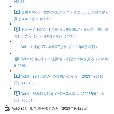
(60:23)
合併号Vol.9 突然のQE再開？テクニカルと思惑で動く
夏はスルーが吉 (61:50)
トレード通信Vol.1 中国恒⼤集団破綻・夏休み・狙い澄
ました売り（2023年8月20日） (71:07)
Vol.1-1 建前QT×本音QEほか（2023年8月27日）
Vol.2 怒濤の米ドル流動性～米国の本気を見る（2023年
9月2日）
Vol.3 9月FOMCへの攻防が始まる （2023年9月10
日） (17:19)
Vol.4 局地戦を終えてFOMC本番へ（2023年9月16
日） (36:01)
Vol.5 残り1四半期を残すのみ（2023年9月23日）