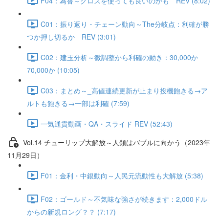
F04：為替～クロスを使っても良いのかも REV (8:02)
C01：振り返り・チェーン動向～The分岐点：利確が勝
つか押し切るか REV (3:01)
C02：建玉分析～微調整から利確の動き：30,000か
70,000か (10:05)
C03：まとめ～_高値連続更新が止まり投機飽きる→ア
ルトも飽きる→一部は利確 (7:59)
一気通貫動画・QA・スライド REV (52:43)
Vol.14 チューリップ大解放～人類はバブルに向かう（2023年
11月29日）
F01：金利・中銀動向～人民元流動性も大解放 (5:38)
F02：ゴールド～不気味な強さが続きます：2,000ドル
からの新規ロング？？ (7:17)