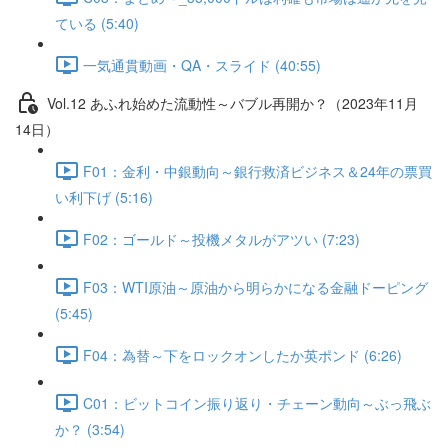
ている (5:40)
一気通貫動画・QA・スライド (40:55)
Vol.12 あふれ始めた流動性～バブル再開か？（2023年11月
14日）
F01：金利・中銀動向～銀行救済ビジネス＆24年の票買
い利下げ (5:16)
F02：ゴールド～投機メタルがアツい (7:23)
F03：WTI原油～原油から明らかになる金融ドーピング
(5:45)
F04：為替～下をロックオンしたか英ポンド (6:26)
C01：ビットコイン振り返り・チェーン動向～ぶっ飛ぶ
か？ (3:54)