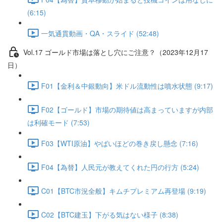
(6:15)
一気通貫動画・QA・スライド (52:48)
Vol.17 ゴールド市場は落とし穴にご注意？（2023年12月17
日）
F01【金利＆中銀動向】米ドル流動性は噴水状態 (9:17)
F02【ゴールド】市場の期待値は高まっていますが内部
は利確モード (7:53)
F03【WTI原油】やばいほどの巻き戻し懸念 (7:16)
F04【為替】人民元が教えてくれた円の行方 (5:24)
C01【BTC市況全般】キムチプレミアム再登場 (9:19)
C02【BTC建玉】下がる気はない様子 (8:38)