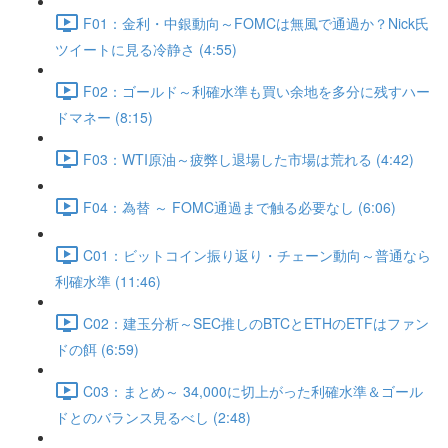
F01：金利・中銀動向～FOMCは無風で通過か？Nick氏
ツイートに見る冷静さ (4:55)
F02：ゴールド～利確水準も買い余地を多分に残すハー
ドマネー (8:15)
F03：WTI原油～疲弊し退場した市場は荒れる (4:42)
F04：為替 ～ FOMC通過まで触る必要なし (6:06)
C01：ビットコイン振り返り・チェーン動向～普通なら
利確水準 (11:46)
C02：建玉分析～SEC推しのBTCとETHのETFはファン
ドの餌 (6:59)
C03：まとめ～ 34,000に切上がった利確水準＆ゴール
ドとのバランス見るべし (2:48)