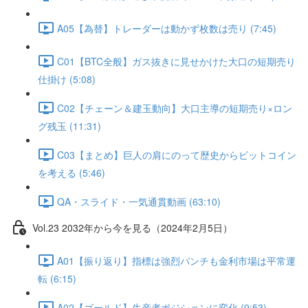
A05【為替】トレーダーは動かず枚数は売り (7:45)
C01【BTC全般】ガス抜きに見せかけた大口の短期売り
仕掛け (5:08)
C02【チェーン＆建玉動向】大口主導の短期売り×ロン
グ残玉 (11:31)
C03【まとめ】巨人の肩にのって歴史からビットコイン
を考える (5:46)
QA・スライド・一気通貫動画 (63:10)
Vol.23 2032年から今を見る（2024年2月5日）
A01【振り返り】指標は強烈パンチも金利市場は平常運
転 (6:15)
A02【ゴールド】生産者ポジションに変化 (9:53)