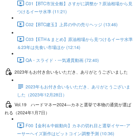
C01【BTC市況全般】さすがに調整か？原油相場から見
つけるイーサ水準 (11:21)
C02【BTC建玉】上昇の中の売りヘッジ (13:46)
C03【ETH＆まとめ】原油相場から見つけるイーサ水準
＆23年は先食い市場ほか (12:14)
QA・スライド・一気通貫動画 (72:40)
2023年もお付き合いをいただき、ありがとうございました
2023年もお付き合いをいただき、ありがとうございま
した（2023年12月28日）
Vol.19 ハードマネー2024―カネと選挙で本物の通貨が選ば
れる（2024年1月7日）
F00【金利＆中銀動向】カネの切れ目と選挙イヤー･ア
ーサーヘイズ新作はビットコイン調整予測 (10:36)