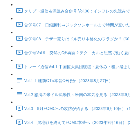
クリプト通信＆深読み合併号 Vol.06：インフレの先読みで実
合併号07：日銀勝利→ジャクソンホールまで時間が空いた（202
合併号08：テザー売りはドル売り本格化のフラグか？ (60:2
合併号Vol.9 突然のQE再開？テクニカルと思惑で動く夏はス
トレード通信Vol.1 中国恒⼤集団破綻・夏休み・狙い澄ました売
Vol.1-1 建前QT×本音QEほか（2023年8月27日）
Vol.2 怒濤の米ドル流動性～米国の本気を見る（2023年9
Vol.3 9月FOMCへの攻防が始まる （2023年9月10日） (17
Vol.4 局地戦を終えてFOMC本番へ（2023年9月16日） (36