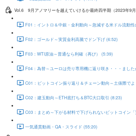
Vol.6 9⽉アノマリーを越えていけるか最終四半期（2023年9月
F01：イントロ＆中銀・金利動向～急減する米ドル流動性の行方
F02：ゴールド～実質金利高騰でドン下げ (6:52)
F03：WTI原油～普通なら利確（再び） (5:39)
F04：為替～ユーロは売り専用機に返り咲き・・・ましたか？ 
C01：ビットコイン振り返り＆チェーン動向～土俵際でよく粘
C02：建玉動向～ETH底打ち＆BTC大口取引 (8:23)
C03：まとめ～下がる材料で下げられないビットコイン「買う
一気通貫動画・QA・スライド (55:20)