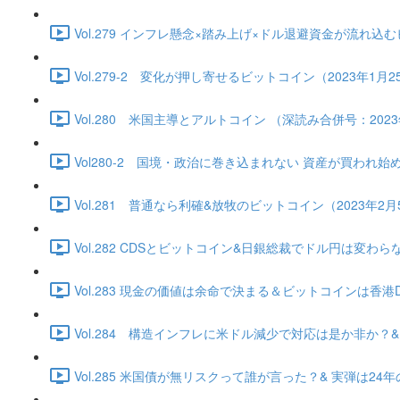
Vol.279 インフレ懸念×踏み上げ×ドル退避資金が流れ込むビッ
Vol.279-2 変化が押し寄せるビットコイン（2023年1月25日
Vol.280 米国主導とアルトコイン （深読み合併号：2023年1
Vol280-2 国境・政治に巻き込まれない 資産が買われ始める（2
Vol.281 普通なら利確&放牧のビットコイン（2023年2月5日）
Vol.282 CDSとビットコイン&日銀総裁でドル円は変わらない（
Vol.283 現金の価値は余命で決まる＆ビットコインは香港DE独
Vol.284 構造インフレに米ドル減少で対応は是か非か？&ビッ
Vol.285 米国債が無リスクって誰が言った？& 実弾は24年の