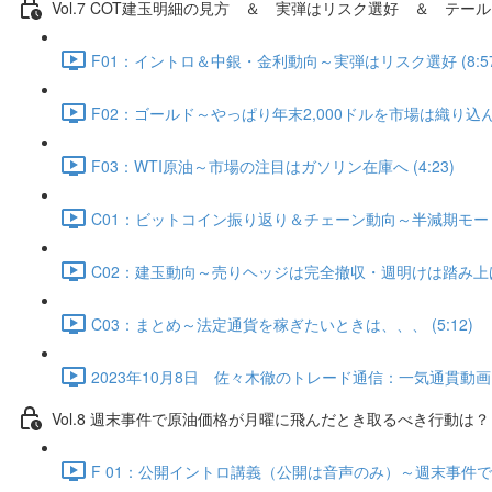
Vol.7 COT建⽟明細の⾒⽅ ＆ 実弾はリスク選好 ＆ テール
F01：イントロ＆中銀・金利動向～実弾はリスク選好 (8:57
F02：ゴールド～やっぱり年末2,000ドルを市場は織り込んでい
F03：WTI原油～市場の注目はガソリン在庫へ (4:23)
C01：ビットコイン振り返り＆チェーン動向～半減期モード入
C02：建玉動向～売りヘッジは完全撤収・週明けは踏み上げ発生
C03：まとめ～法定通貨を稼ぎたいときは、、、 (5:12)
2023年10月8日 佐々木徹のトレード通信：一気通貫動画・Q
Vol.8 週末事件で原油価格が月曜に飛んだとき取るべき行動は？（
F 01：公開イントロ講義（公開は音声のみ）～週末事件で原