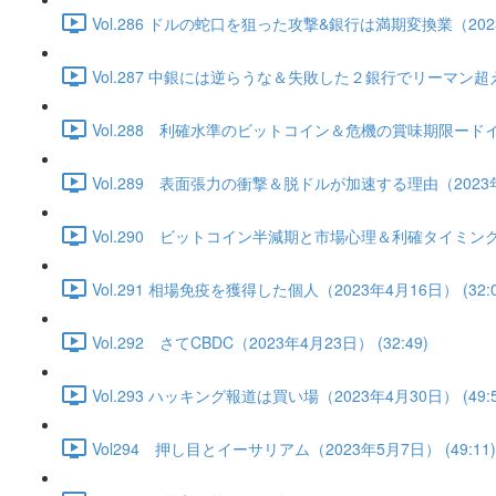
Vol.286 ドルの蛇口を狙った攻撃&銀行は満期変換業（2023年
Vol.287 中銀には逆らうな＆失敗した２銀行でリーマン超え
Vol.288 利確水準のビットコイン＆危機の賞味期限ードイツ
Vol.289 表面張力の衝撃＆脱ドルが加速する理由（2023年4月
Vol.290 ビットコイン半減期と市場心理＆利確タイミングは
Vol.291 相場免疫を獲得した個人（2023年4月16日） (32:0
Vol.292 さてCBDC（2023年4月23日） (32:49)
Vol.293 ハッキング報道は買い場（2023年4月30日） (49:5
Vol294 押し目とイーサリアム（2023年5月7日） (49:11)