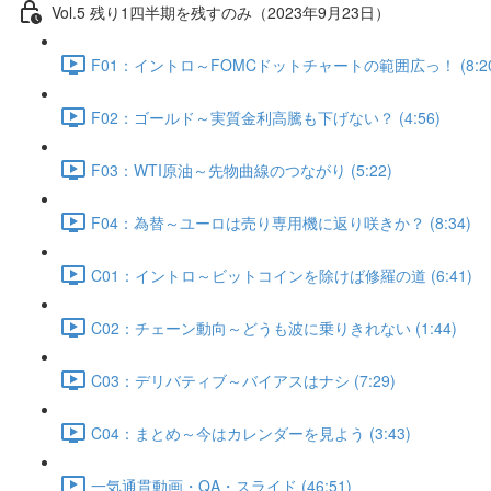
Vol.5 残り1四半期を残すのみ（2023年9月23日）
F01：イントロ～FOMCドットチャートの範囲広っ！ (8:20
F02：ゴールド～実質金利高騰も下げない？ (4:56)
F03：WTI原油～先物曲線のつながり (5:22)
F04：為替～ユーロは売り専用機に返り咲きか？ (8:34)
C01：イントロ～ビットコインを除けば修羅の道 (6:41)
C02：チェーン動向～どうも波に乗りきれない (1:44)
C03：デリバティブ～バイアスはナシ (7:29)
C04：まとめ～今はカレンダーを見よう (3:43)
一気通貫動画・QA・スライド (46:51)