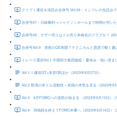
クリプト通信＆深読み合併号 Vol.06：インフレの先読みで実
合併号07：日銀勝利→ジャクソンホールまで時間が空いた（202
合併号08：テザー売りはドル売り本格化のフラグか？ (60:2
合併号Vol.9 突然のQE再開？テクニカルと思惑で動く夏はス
トレード通信Vol.1 中国恒⼤集団破綻・夏休み・狙い澄ました売
Vol.1-1 建前QT×本音QEほか（2023年8月27日）
Vol.2 怒濤の米ドル流動性～米国の本気を見る（2023年9
Vol.3 9月FOMCへの攻防が始まる （2023年9月10日） (17
Vol.4 局地戦を終えてFOMC本番へ（2023年9月16日） (36