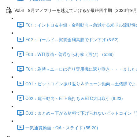
Vol.6 9⽉アノマリーを越えていけるか最終四半期（2023年9月
F01：イントロ＆中銀・金利動向～急減する米ドル流動性の行方
F02：ゴールド～実質金利高騰でドン下げ (6:52)
F03：WTI原油～普通なら利確（再び） (5:39)
F04：為替～ユーロは売り専用機に返り咲き・・・ましたか？ 
C01：ビットコイン振り返り＆チェーン動向～土俵際でよく粘
C02：建玉動向～ETH底打ち＆BTC大口取引 (8:23)
C03：まとめ～下がる材料で下げられないビットコイン「買う
一気通貫動画・QA・スライド (55:20)