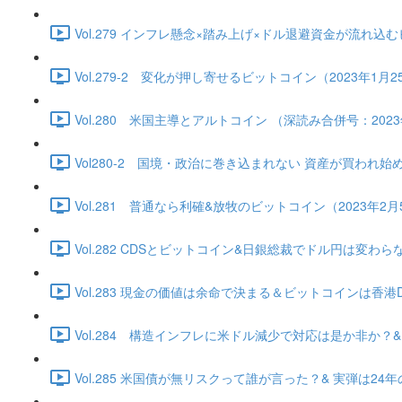
Vol.279 インフレ懸念×踏み上げ×ドル退避資金が流れ込むビッ
Vol.279-2 変化が押し寄せるビットコイン（2023年1月25日
Vol.280 米国主導とアルトコイン （深読み合併号：2023年1
Vol280-2 国境・政治に巻き込まれない 資産が買われ始める（2
Vol.281 普通なら利確&放牧のビットコイン（2023年2月5日）
Vol.282 CDSとビットコイン&日銀総裁でドル円は変わらない（
Vol.283 現金の価値は余命で決まる＆ビットコインは香港DE独
Vol.284 構造インフレに米ドル減少で対応は是か非か？&ビッ
Vol.285 米国債が無リスクって誰が言った？& 実弾は24年の