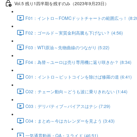
Vol.5 残り1四半期を残すのみ（2023年9月23日）
F01：イントロ～FOMCドットチャートの範囲広っ！ (8:20
F02：ゴールド～実質金利高騰も下げない？ (4:56)
F03：WTI原油～先物曲線のつながり (5:22)
F04：為替～ユーロは売り専用機に返り咲きか？ (8:34)
C01：イントロ～ビットコインを除けば修羅の道 (6:41)
C02：チェーン動向～どうも波に乗りきれない (1:44)
C03：デリバティブ～バイアスはナシ (7:29)
C04：まとめ～今はカレンダーを見よう (3:43)
一気通貫動画・QA・スライド (46:51)