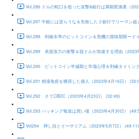
Vol.286 ドルの蛇口を狙った攻撃&銀行は満期変換業（2023年
Vol.287 中銀には逆らうな＆失敗した２銀行でリーマン超え
Vol.288 利確水準のビットコイン＆危機の賞味期限ードイツ
Vol.289 表面張力の衝撃＆脱ドルが加速する理由（2023年4月
Vol.290 ビットコイン半減期と市場心理＆利確タイミングは
Vol.291 相場免疫を獲得した個人（2023年4月16日） (32:0
Vol.292 さてCBDC（2023年4月23日） (32:49)
Vol.293 ハッキング報道は買い場（2023年4月30日） (49:5
Vol294 押し目とイーサリアム（2023年5月7日） (49:11)