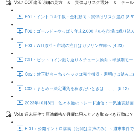
Vol.7 COT建⽟明細の⾒⽅ ＆ 実弾はリスク選好 ＆ テール
F01：イントロ＆中銀・金利動向～実弾はリスク選好 (8:57
F02：ゴールド～やっぱり年末2,000ドルを市場は織り込んでい
F03：WTI原油～市場の注目はガソリン在庫へ (4:23)
C01：ビットコイン振り返り＆チェーン動向～半減期モード入
C02：建玉動向～売りヘッジは完全撤収・週明けは踏み上げ発生
C03：まとめ～法定通貨を稼ぎたいときは、、、 (5:12)
2023年10月8日 佐々木徹のトレード通信：一気通貫動画・Q
Vol.8 週末事件で原油価格が月曜に飛んだとき取るべき行動は？（
F 01：公開イントロ講義（公開は音声のみ）～週末事件で原