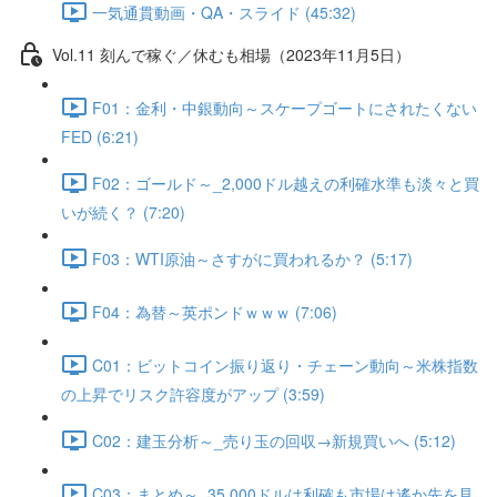
一気通貫動画・QA・スライド (45:32)
Vol.11 刻んで稼ぐ／休むも相場（2023年11月5日）
F01：金利・中銀動向～スケープゴートにされたくない
FED (6:21)
F02：ゴールド～_2,000ドル越えの利確水準も淡々と買
いが続く？ (7:20)
F03：WTI原油～さすがに買われるか？ (5:17)
F04：為替～英ポンドｗｗｗ (7:06)
C01：ビットコイン振り返り・チェーン動向～米株指数
の上昇でリスク許容度がアップ (3:59)
C02：建玉分析～_売り玉の回収→新規買いへ (5:12)
C03：まとめ～_35,000ドルは利確も市場は遙か先を見