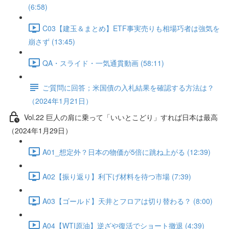
(6:58)
C03【建玉＆まとめ】ETF事実売りも相場巧者は強気を
崩さず (13:45)
QA・スライド・一気通貫動画 (58:11)
ご質問に回答；米国債の入札結果を確認する方法は？
（2024年1月21日）
Vol.22 巨人の肩に乗って「いいとこどり」すれば日本は最高
（2024年1月29日）
A01_想定外？日本の物価が5倍に跳ね上がる (12:39)
A02【振り返り】利下げ材料を待つ市場 (7:39)
A03【ゴールド】天井とフロアは切り替わる？ (8:00)
A04【WTI原油】逆ざや復活でショート撤退 (4:39)