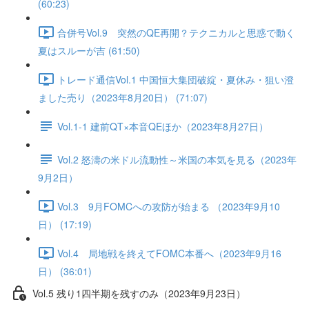
(60:23)
合併号Vol.9 突然のQE再開？テクニカルと思惑で動く
夏はスルーが吉 (61:50)
トレード通信Vol.1 中国恒⼤集団破綻・夏休み・狙い澄
ました売り（2023年8月20日） (71:07)
Vol.1-1 建前QT×本音QEほか（2023年8月27日）
Vol.2 怒濤の米ドル流動性～米国の本気を見る（2023年
9月2日）
Vol.3 9月FOMCへの攻防が始まる （2023年9月10
日） (17:19)
Vol.4 局地戦を終えてFOMC本番へ（2023年9月16
日） (36:01)
Vol.5 残り1四半期を残すのみ（2023年9月23日）