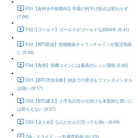
F01【金利＆中銀動向】市場の利下げ折込は変わらず
(7:06)
F02【ゴールド】ゴールドがゴールドな2024年 (6:41)
F03【WTI原油】先物曲線チャリンチャリンが復活気味
に (5:09)
F04【為替】投機コインには最高のレンジ環境 (5:45)
C01【BTC市況全般】独歩での登頂もファンダメンタル
は強い (9:17)
C02【BTC建玉】小手先の売り仕掛けも本質的な買いに
は逆らえない (9:57)
C03【まとめ】なんだかんだ言っても強い (6:49)
QA・スライド・一気通貫動画 (61:23)