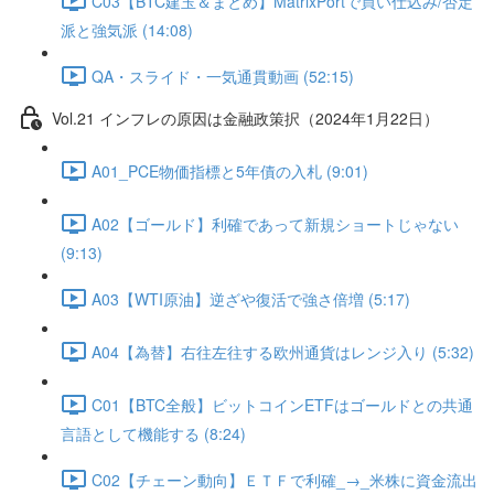
C03【BTC建玉＆まとめ】MatrixPortで買い仕込み/否定
派と強気派 (14:08)
QA・スライド・一気通貫動画 (52:15)
Vol.21 インフレの原因は金融政策択（2024年1月22日）
A01_PCE物価指標と5年債の入札 (9:01)
A02【ゴールド】利確であって新規ショートじゃない
(9:13)
A03【WTI原油】逆ざや復活で強さ倍増 (5:17)
A04【為替】右往左往する欧州通貨はレンジ入り (5:32)
C01【BTC全般】ビットコインETFはゴールドとの共通
言語として機能する (8:24)
C02【チェーン動向】ＥＴＦで利確_→_米株に資金流出