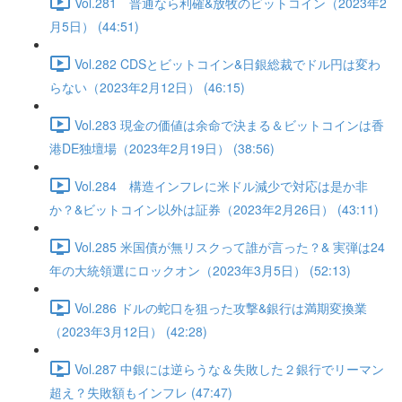
Vol.281 普通なら利確&放牧のビットコイン（2023年2
月5日） (44:51)
Vol.282 CDSとビットコイン&日銀総裁でドル円は変わ
らない（2023年2月12日） (46:15)
Vol.283 現金の価値は余命で決まる＆ビットコインは香
港DE独壇場（2023年2月19日） (38:56)
Vol.284 構造インフレに米ドル減少で対応は是か非
か？&ビットコイン以外は証券（2023年2月26日） (43:11)
Vol.285 米国債が無リスクって誰が言った？& 実弾は24
年の大統領選にロックオン（2023年3月5日） (52:13)
Vol.286 ドルの蛇口を狙った攻撃&銀行は満期変換業
（2023年3月12日） (42:28)
Vol.287 中銀には逆らうな＆失敗した２銀行でリーマン
超え？失敗額もインフレ (47:47)