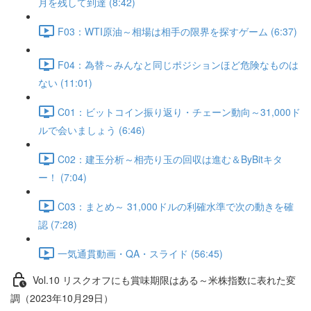
月を残して到達 (8:42)
F03：WTI原油～相場は相手の限界を探すゲーム (6:37)
F04：為替～みんなと同じポジションほど危険なものは
ない (11:01)
C01：ビットコイン振り返り・チェーン動向～31,000ド
ルで会いましょう (6:46)
C02：建玉分析～相売り玉の回収は進む＆ByBitキタ
ー！ (7:04)
C03：まとめ～ 31,000ドルの利確水準で次の動きを確
認 (7:28)
一気通貫動画・QA・スライド (56:45)
Vol.10 リスクオフにも賞味期限はある～米株指数に表れた変
調（2023年10月29日）