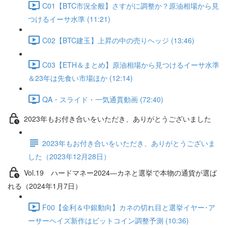
C01【BTC市況全般】さすがに調整か？原油相場から見
つけるイーサ水準 (11:21)
C02【BTC建玉】上昇の中の売りヘッジ (13:46)
C03【ETH＆まとめ】原油相場から見つけるイーサ水準
＆23年は先食い市場ほか (12:14)
QA・スライド・一気通貫動画 (72:40)
2023年もお付き合いをいただき、ありがとうございました
2023年もお付き合いをいただき、ありがとうございま
した（2023年12月28日）
Vol.19 ハードマネー2024―カネと選挙で本物の通貨が選ば
れる（2024年1月7日）
F00【金利＆中銀動向】カネの切れ目と選挙イヤー･ア
ーサーヘイズ新作はビットコイン調整予測 (10:36)