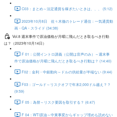
C03：まとめ～法定通貨を稼ぎたいときは、、、 (5:12)
2023年10月8日 佐々木徹のトレード通信：一気通貫動
画・QA・スライド (34:38)
Vol.8 週末事件で原油価格が月曜に飛んだとき取るべき行動
は？（2023年10月14日）
F 01：公開イントロ講義（公開は音声のみ）～週末事
件で原油価格が月曜に飛んだとき取るべき行動は？ (14:40)
F02：金利・中銀動向～ドルの供給量が半端ない (9:44)
F03：ゴールド～リスクオフで年末2,000ドル越え？？
(9:59)
F 05：為替～リスク要因を取引する？ (6:47)
F 04：WTI原油～中東事変からギャップ埋めも読めない