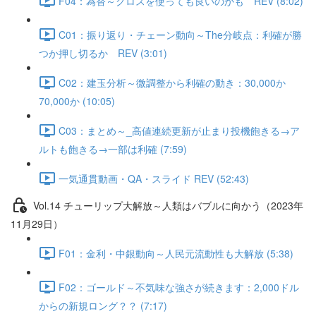
F04：為替～クロスを使っても良いのかも REV (8:02)
C01：振り返り・チェーン動向～The分岐点：利確が勝
つか押し切るか REV (3:01)
C02：建玉分析～微調整から利確の動き：30,000か
70,000か (10:05)
C03：まとめ～_高値連続更新が止まり投機飽きる→ア
ルトも飽きる→一部は利確 (7:59)
一気通貫動画・QA・スライド REV (52:43)
Vol.14 チューリップ大解放～人類はバブルに向かう（2023年
11月29日）
F01：金利・中銀動向～人民元流動性も大解放 (5:38)
F02：ゴールド～不気味な強さが続きます：2,000ドル
からの新規ロング？？ (7:17)