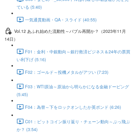
ている (5:40)
一気通貫動画・QA・スライド (40:55)
Vol.12 あふれ始めた流動性～バブル再開か？（2023年11月
14日）
F01：金利・中銀動向～銀行救済ビジネス＆24年の票買
い利下げ (5:16)
F02：ゴールド～投機メタルがアツい (7:23)
F03：WTI原油～原油から明らかになる金融ドーピング
(5:45)
F04：為替～下をロックオンしたか英ポンド (6:26)
C01：ビットコイン振り返り・チェーン動向～ぶっ飛ぶ
か？ (3:54)