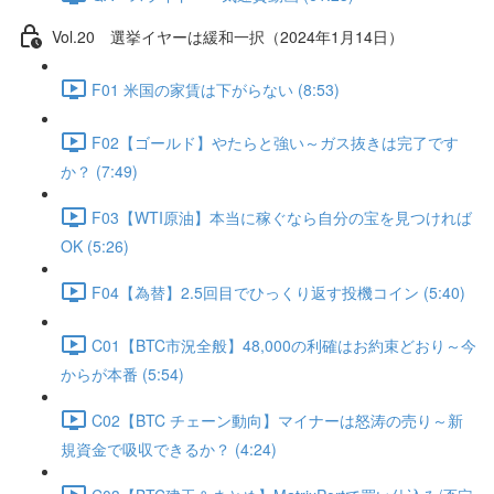
Vol.20 選挙イヤーは緩和一択（2024年1月14日）
F01 米国の家賃は下がらない (8:53)
F02【ゴールド】やたらと強い～ガス抜きは完了です
か？ (7:49)
F03【WTI原油】本当に稼ぐなら自分の宝を見つければ
OK (5:26)
F04【為替】2.5回目でひっくり返す投機コイン (5:40)
C01【BTC市況全般】48,000の利確はお約束どおり～今
からが本番 (5:54)
C02【BTC チェーン動向】マイナーは怒涛の売り～新
規資金で吸収できるか？ (4:24)