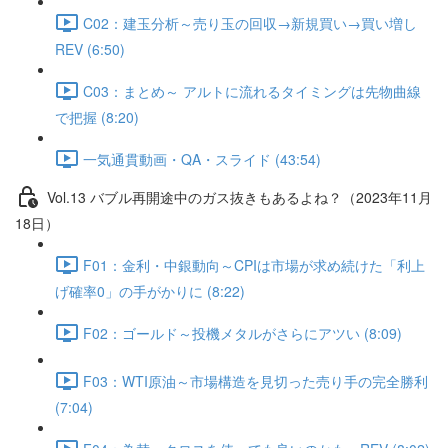
C02：建玉分析～売り玉の回収→新規買い→買い増し
REV (6:50)
C03：まとめ～ アルトに流れるタイミングは先物曲線
で把握 (8:20)
一気通貫動画・QA・スライド (43:54)
Vol.13 バブル再開途中のガス抜きもあるよね？（2023年11月
18日）
F01：金利・中銀動向～CPIは市場が求め続けた「利上
げ確率0」の手がかりに (8:22)
F02：ゴールド～投機メタルがさらにアツい (8:09)
F03：WTI原油～市場構造を見切った売り手の完全勝利
(7:04)