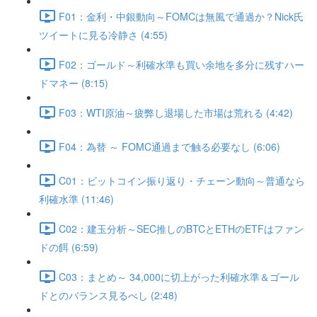
F01：金利・中銀動向～FOMCは無風で通過か？Nick氏
ツイートに見る冷静さ (4:55)
F02：ゴールド～利確水準も買い余地を多分に残すハー
ドマネー (8:15)
F03：WTI原油～疲弊し退場した市場は荒れる (4:42)
F04：為替 ～ FOMC通過まで触る必要なし (6:06)
C01：ビットコイン振り返り・チェーン動向～普通なら
利確水準 (11:46)
C02：建玉分析～SEC推しのBTCとETHのETFはファン
ドの餌 (6:59)
C03：まとめ～ 34,000に切上がった利確水準＆ゴール
ドとのバランス見るべし (2:48)