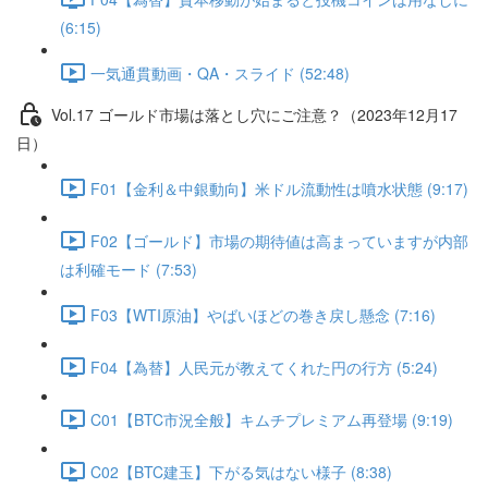
(6:15)
一気通貫動画・QA・スライド (52:48)
Vol.17 ゴールド市場は落とし穴にご注意？（2023年12月17
日）
F01【金利＆中銀動向】米ドル流動性は噴水状態 (9:17)
F02【ゴールド】市場の期待値は高まっていますが内部
は利確モード (7:53)
F03【WTI原油】やばいほどの巻き戻し懸念 (7:16)
F04【為替】人民元が教えてくれた円の行方 (5:24)
C01【BTC市況全般】キムチプレミアム再登場 (9:19)
C02【BTC建玉】下がる気はない様子 (8:38)