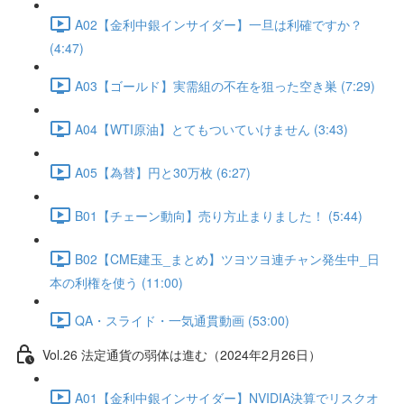
A02【金利中銀インサイダー】一旦は利確ですか？
(4:47)
A03【ゴールド】実需組の不在を狙った空き巣 (7:29)
A04【WTI原油】とてもついていけません (3:43)
A05【為替】円と30万枚 (6:27)
B01【チェーン動向】売り方止まりました！ (5:44)
B02【CME建玉_まとめ】ツヨツヨ連チャン発生中_日
本の利権を使う (11:00)
QA・スライド・一気通貫動画 (53:00)
Vol.26 法定通貨の弱体は進む（2024年2月26日）
A01【金利中銀インサイダー】NVIDIA決算でリスクオ