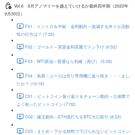
Vol.6 9⽉アノマリーを越えていけるか最終四半期（2023年
9月30日）
F01：イントロ＆中銀・金利動向～急減する米ドル流動
性の行方は？ (7:55)
F02：ゴールド～実質金利高騰でドン下げ (6:52)
F03：WTI原油～普通なら利確（再び） (5:39)
F04：為替～ユーロは売り専用機に返り咲き・・・まし
たか？ (10:18)
C01：ビットコイン振り返り＆チェーン動向～土俵際で
よく粘ったビットコイン (7:02)
C02：建玉動向～ETH底打ち＆BTC大口取引 (8:23)
C03：まとめ～下がる材料で下げられないビットコイン