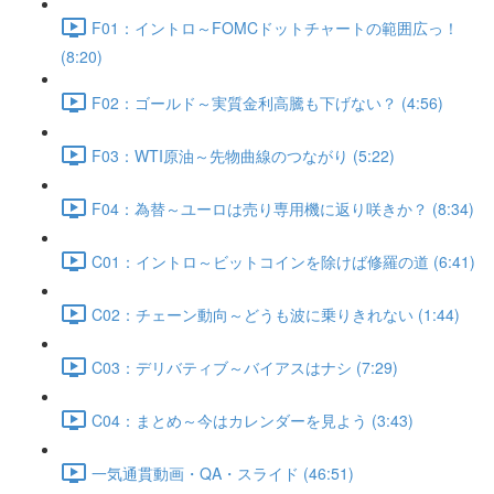
F01：イントロ～FOMCドットチャートの範囲広っ！
(8:20)
F02：ゴールド～実質金利高騰も下げない？ (4:56)
F03：WTI原油～先物曲線のつながり (5:22)
F04：為替～ユーロは売り専用機に返り咲きか？ (8:34)
C01：イントロ～ビットコインを除けば修羅の道 (6:41)
C02：チェーン動向～どうも波に乗りきれない (1:44)
C03：デリバティブ～バイアスはナシ (7:29)
C04：まとめ～今はカレンダーを見よう (3:43)
一気通貫動画・QA・スライド (46:51)