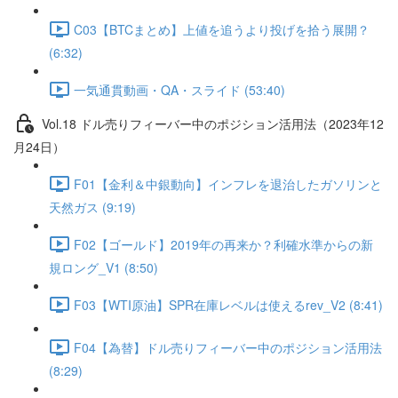
C03【BTCまとめ】上値を追うより投げを拾う展開？
(6:32)
一気通貫動画・QA・スライド (53:40)
Vol.18 ドル売りフィーバー中のポジション活用法（2023年12
月24日）
F01【金利＆中銀動向】インフレを退治したガソリンと
天然ガス (9:19)
F02【ゴールド】2019年の再来か？利確水準からの新
規ロング_V1 (8:50)
F03【WTI原油】SPR在庫レベルは使えるrev_V2 (8:41)
F04【為替】ドル売りフィーバー中のポジション活用法
(8:29)