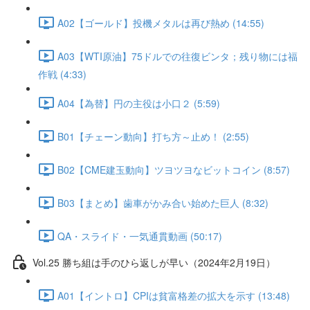
A02【ゴールド】投機メタルは再び熱め (14:55)
A03【WTI原油】75ドルでの往復ビンタ；残り物には福
作戦 (4:33)
A04【為替】円の主役は小口２ (5:59)
B01【チェーン動向】打ち方～止め！ (2:55)
B02【CME建玉動向】ツヨツヨなビットコイン (8:57)
B03【まとめ】歯車がかみ合い始めた巨人 (8:32)
QA・スライド・一気通貫動画 (50:17)
Vol.25 勝ち組は手のひら返しが早い（2024年2月19日）
A01【イントロ】CPIは貧富格差の拡大を示す (13:48)