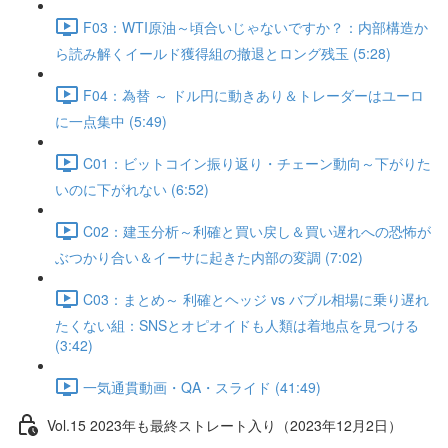
F03：WTI原油～頃合いじゃないですか？：内部構造か
ら読み解くイールド獲得組の撤退とロング残玉 (5:28)
F04：為替 ～ ドル円に動きあり＆トレーダーはユーロ
に一点集中 (5:49)
C01：ビットコイン振り返り・チェーン動向～下がりた
いのに下がれない (6:52)
C02：建玉分析～利確と買い戻し＆買い遅れへの恐怖が
ぶつかり合い＆イーサに起きた内部の変調 (7:02)
C03：まとめ～ 利確とヘッジ vs バブル相場に乗り遅れ
たくない組：SNSとオピオイドも人類は着地点を見つける
(3:42)
一気通貫動画・QA・スライド (41:49)
Vol.15 2023年も最終ストレート入り（2023年12月2日）