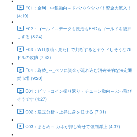
F01：金利・中銀動向～ドババババババ！資金大流入！
(4:19)
F02：ゴールド～データも政治もFEDもゴールドを後押
しする (8:24)
F03：WTI原油～見た目で判断するとヤケドしそうな75
ドルの攻防 (7:42)
F04：為替_～_ペソに資金が流れ込む消去法的な法定通
貨市場 (9:20)
C01：ビットコイン振り返り・チェーン動向～ぶっ飛び
そうです (4:27)
C02：建玉分析～上昇に身を任せる (7:01)
C03：まとめ～ カネが押し寄せて強制浮上 (4:37)