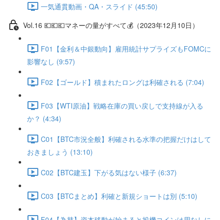
一気通貫動画・QA・スライド (45:50)
Vol.16 💶💶💶マネーの量がすべて💰（2023年12月10日）
F01【金利＆中銀動向】雇用統計サプライズもFOMCに
影響なし (9:57)
F02【ゴールド】積まれたロングは利確される (7:04)
F03【WTI原油】戦略在庫の買い戻しで支持線が入る
か？ (4:34)
C01【BTC市況全般】利確される水準の把握だけはして
おきましょう (13:10)
C02【BTC建玉】下がる気はない様子 (6:37)
C03【BTCまとめ】利確と新規ショートは別 (5:10)
F04【為替】資本移動が始まると投機コインは用なしに