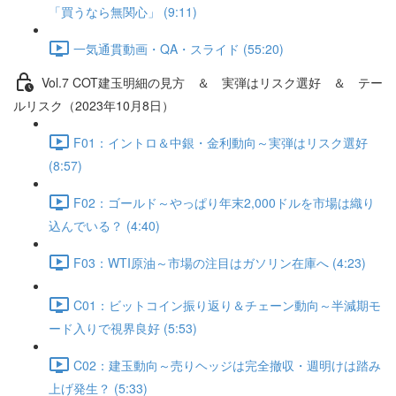
「買うなら無関心」 (9:11)
一気通貫動画・QA・スライド (55:20)
Vol.7 COT建⽟明細の⾒⽅ ＆ 実弾はリスク選好 ＆ テー
ルリスク（2023年10月8日）
F01：イントロ＆中銀・金利動向～実弾はリスク選好
(8:57)
F02：ゴールド～やっぱり年末2,000ドルを市場は織り
込んでいる？ (4:40)
F03：WTI原油～市場の注目はガソリン在庫へ (4:23)
C01：ビットコイン振り返り＆チェーン動向～半減期モ
ード入りで視界良好 (5:53)
C02：建玉動向～売りヘッジは完全撤収・週明けは踏み
上げ発生？ (5:33)