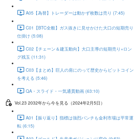
A05【為替】トレーダーは動かず枚数は売り (7:45)
C01【BTC全般】ガス抜きに見せかけた大口の短期売り
仕掛け (5:08)
C02【チェーン＆建玉動向】大口主導の短期売り×ロン
グ残玉 (11:31)
C03【まとめ】巨人の肩にのって歴史からビットコイン
を考える (5:46)
QA・スライド・一気通貫動画 (63:10)
Vol.23 2032年から今を見る（2024年2月5日）
A01【振り返り】指標は強烈パンチも金利市場は平常運
転 (6:15)
A02【ゴールド】生産者ポジションに変化 (9:53)