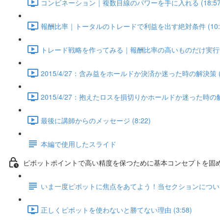
コンビネーション｜複数目線のパワーを手に入れる (18:57
報酬比率｜トータルのトレードで利益を出す絶対条件 (10:4
トレード戦略を作ってみる｜報酬比率の高いものだけ実行すれば
2015/4/27：含み益をホールドか決済か迷った時の解決策 (6
2015/4/27：抱えたロスを損切りかホールドか迷った時の解決策
最後に講師からのメッセージ (8:22)
本編で使用したスライド
ピボットポイントで高い精度を保つために基本コンセプトを固めよ
いま一度ピボットに焦点をあてよう！当セクションについ
正しくピボットを使わないと勝てない理由 (3:58)