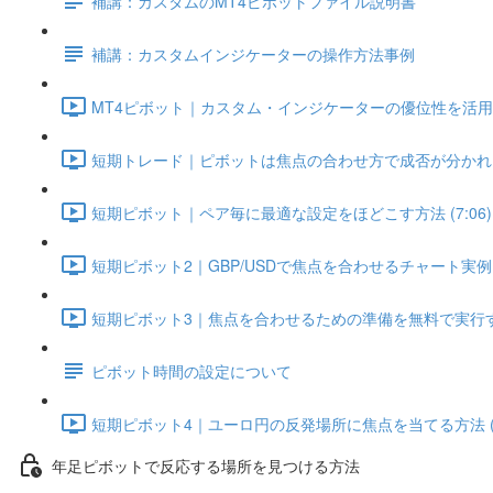
補講：カスタムのMT4ピボットファイル説明書
補講：カスタムインジケーターの操作方法事例
MT4ピボット｜カスタム・インジケーターの優位性を活用するた
短期トレード｜ピボットは焦点の合わせ方で成否が分かれる (
短期ピボット｜ペア毎に最適な設定をほどこす方法 (7:06)
短期ピボット2｜GBP/USDで焦点を合わせるチャート実例 (6
短期ピボット3｜焦点を合わせるための準備を無料で実行する 
ピボット時間の設定について
短期ピボット4｜ユーロ円の反発場所に焦点を当てる方法 (5:
年足ピボットで反応する場所を見つける方法