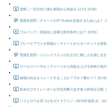
波動｜一定方向に進む相場から利益を上げる (5:06)
受講生質問：チャートの中でLowを定義するためには？（20
プルバック｜収益化に必要な絶対条件とは？ (6:30)
ブレークアウトか収縮か｜チャートからターゲットを視覚的に見
受講生質問：トレンドラインの引き方に難しさを感じます（2
ロールリバーサル｜チャートから利益を上げる単純で強力な法則
相場の向きをトレードする｜上か？下か？横か？？ (8:16)
欧米のプロトレーダーが方向判断で必ず使う鉄則を公開（2016
ハイとロウを見つけるガイドライン（2016年追加-2） (4:1