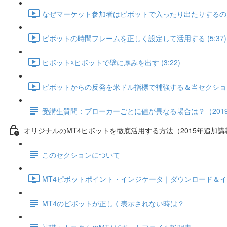
なぜマーケット参加者はピボットで入ったり出たりするのか？ 
ピボットの時間フレームを正しく設定して活用する (5:37)
ピボット☓ピボットで壁に厚みを出す (3:22)
ピボットからの反発を米ドル指標で補強する＆当セクションのま
受講生質問：ブローカーごとに値が異なる場合は？（2019
オリジナルのMT4ピボットを徹底活用する方法（2015年追加講
このセクションについて
MT4ピボットポイント・インジケータ｜ダウンロード＆インス
MT4のピボットが正しく表示されない時は？