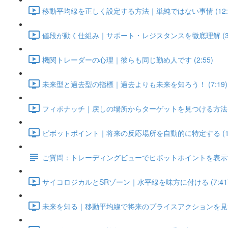
移動平均線を正しく設定する方法｜単純ではない事情 (12:1
値段が動く仕組み｜サポート・レジスタンスを徹底理解 (3:
機関トレーダーの心理｜彼らも同じ勤め人です (2:55)
未来型と過去型の指標｜過去よりも未来を知ろう！ (7:19)
フィボナッチ｜戻しの場所からターゲットを見つける方法 (1
ピボットポイント｜将来の反応場所を自動的に特定する (11:
ご質問：トレーディングビューでピポットポイントを表示す
サイコロジカルとSRゾーン｜水平線を味方に付ける (7:41
未来を知る｜移動平均線で将来のプライスアクションを見つける