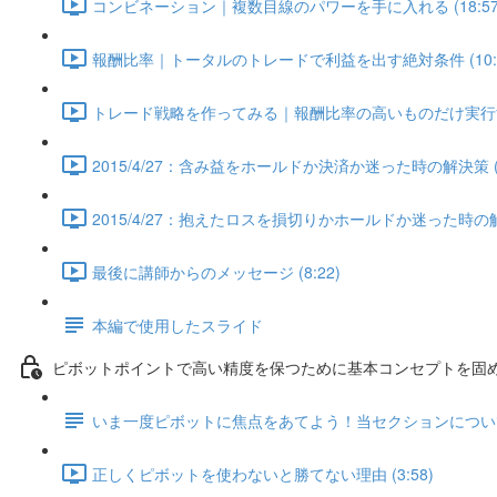
コンビネーション｜複数目線のパワーを手に入れる (18:57
報酬比率｜トータルのトレードで利益を出す絶対条件 (10:4
トレード戦略を作ってみる｜報酬比率の高いものだけ実行すれば
2015/4/27：含み益をホールドか決済か迷った時の解決策 (6
2015/4/27：抱えたロスを損切りかホールドか迷った時の解決策
最後に講師からのメッセージ (8:22)
本編で使用したスライド
ピボットポイントで高い精度を保つために基本コンセプトを固めよ
いま一度ピボットに焦点をあてよう！当セクションについ
正しくピボットを使わないと勝てない理由 (3:58)