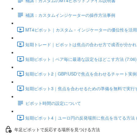
補講：カスタムのMT4ピボットファイル説明書
補講：カスタムインジケーターの操作方法事例
MT4ピボット｜カスタム・インジケーターの優位性を活用するた
短期トレード｜ピボットは焦点の合わせ方で成否が分かれる (
短期ピボット｜ペア毎に最適な設定をほどこす方法 (7:06)
短期ピボット2｜GBP/USDで焦点を合わせるチャート実例 (6
短期ピボット3｜焦点を合わせるための準備を無料で実行する 
ピボット時間の設定について
短期ピボット4｜ユーロ円の反発場所に焦点を当てる方法 (5:
年足ピボットで反応する場所を見つける方法