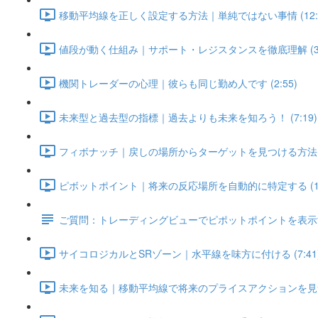
移動平均線を正しく設定する方法｜単純ではない事情 (12:1
値段が動く仕組み｜サポート・レジスタンスを徹底理解 (3:
機関トレーダーの心理｜彼らも同じ勤め人です (2:55)
未来型と過去型の指標｜過去よりも未来を知ろう！ (7:19)
フィボナッチ｜戻しの場所からターゲットを見つける方法 (1
ピボットポイント｜将来の反応場所を自動的に特定する (11:
ご質問：トレーディングビューでピポットポイントを表示す
サイコロジカルとSRゾーン｜水平線を味方に付ける (7:41
未来を知る｜移動平均線で将来のプライスアクションを見つける