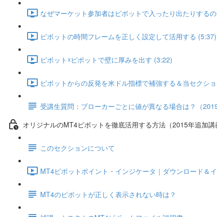
なぜマーケット参加者はピボットで入ったり出たりするのか？ 
ピボットの時間フレームを正しく設定して活用する (5:37)
ピボット☓ピボットで壁に厚みを出す (3:22)
ピボットからの反発を米ドル指標で補強する＆当セクションのま
受講生質問：ブローカーごとに値が異なる場合は？（2019
オリジナルのMT4ピボットを徹底活用する方法（2015年追加講
このセクションについて
MT4ピボットポイント・インジケータ｜ダウンロード＆インス
MT4のピボットが正しく表示されない時は？