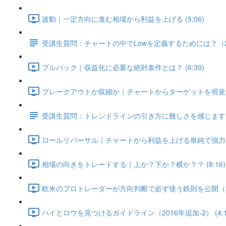
波動｜一定方向に進む相場から利益を上げる (5:06)
受講生質問：チャートの中でLowを定義するためには？（20
プルバック｜収益化に必要な絶対条件とは？ (6:30)
ブレークアウトか収縮か｜チャートからターゲットを視覚的に見
受講生質問：トレンドラインの引き方に難しさを感じます（2
ロールリバーサル｜チャートから利益を上げる単純で強力な法則
相場の向きをトレードする｜上か？下か？横か？？ (8:16)
欧米のプロトレーダーが方向判断で必ず使う鉄則を公開（2016
ハイとロウを見つけるガイドライン（2016年追加-2） (4:1