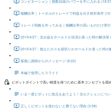
コンビネーション｜複数目線のパワーを手に入れる (18:57
報酬比率｜トータルのトレードで利益を出す絶対条件 (10:4
トレード戦略を作ってみる｜報酬比率の高いものだけ実行すれば
2015/4/27：含み益をホールドか決済か迷った時の解決策 (6
2015/4/27：抱えたロスを損切りかホールドか迷った時の解決策
最後に講師からのメッセージ (8:22)
本編で使用したスライド
ピボットポイントで高い精度を保つために基本コンセプトを固めよ
いま一度ピボットに焦点をあてよう！当セクションについ
正しくピボットを使わないと勝てない理由 (3:58)