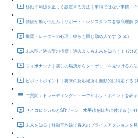
移動平均線を正しく設定する方法｜単純ではない事情 (12:1
値段が動く仕組み｜サポート・レジスタンスを徹底理解 (3:
機関トレーダーの心理｜彼らも同じ勤め人です (2:55)
未来型と過去型の指標｜過去よりも未来を知ろう！ (7:19)
フィボナッチ｜戻しの場所からターゲットを見つける方法 (1
ピボットポイント｜将来の反応場所を自動的に特定する (11:
ご質問：トレーディングビューでピポットポイントを表示す
サイコロジカルとSRゾーン｜水平線を味方に付ける (7:41
未来を知る｜移動平均線で将来のプライスアクションを見つける