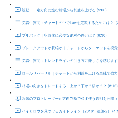
波動｜一定方向に進む相場から利益を上げる (5:06)
受講生質問：チャートの中でLowを定義するためには？（20
プルバック｜収益化に必要な絶対条件とは？ (6:30)
ブレークアウトか収縮か｜チャートからターゲットを視覚的に見
受講生質問：トレンドラインの引き方に難しさを感じます（2
ロールリバーサル｜チャートから利益を上げる単純で強力な法則
相場の向きをトレードする｜上か？下か？横か？？ (8:16)
欧米のプロトレーダーが方向判断で必ず使う鉄則を公開（2016
ハイとロウを見つけるガイドライン（2016年追加-2） (4:1