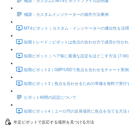
補講：カスタムのMT4ピボットファイル説明書
補講：カスタムインジケーターの操作方法事例
MT4ピボット｜カスタム・インジケーターの優位性を活用するた
短期トレード｜ピボットは焦点の合わせ方で成否が分かれる (
短期ピボット｜ペア毎に最適な設定をほどこす方法 (7:06)
短期ピボット2｜GBP/USDで焦点を合わせるチャート実例 (6
短期ピボット3｜焦点を合わせるための準備を無料で実行する 
ピボット時間の設定について
短期ピボット4｜ユーロ円の反発場所に焦点を当てる方法 (5:
年足ピボットで反応する場所を見つける方法