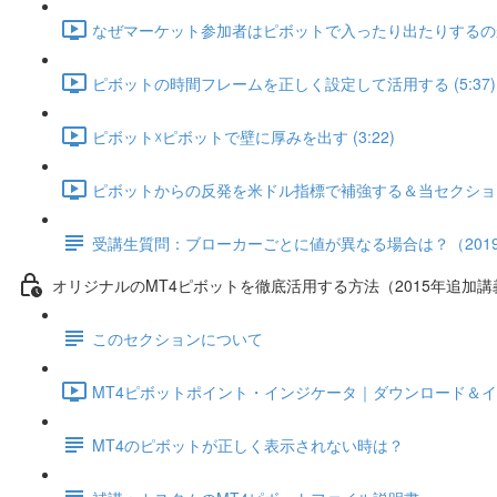
なぜマーケット参加者はピボットで入ったり出たりするのか？ 
ピボットの時間フレームを正しく設定して活用する (5:37)
ピボット☓ピボットで壁に厚みを出す (3:22)
ピボットからの反発を米ドル指標で補強する＆当セクションのま
受講生質問：ブローカーごとに値が異なる場合は？（2019
オリジナルのMT4ピボットを徹底活用する方法（2015年追加講
このセクションについて
MT4ピボットポイント・インジケータ｜ダウンロード＆インス
MT4のピボットが正しく表示されない時は？