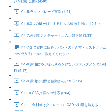
ジを把握(公開) (4:40)
Y-1-5.ライブトレード実例 (4:51)
Y-1-6.3つの鍵ー取引する住人の動向を掴む (10:34)
Y-1-7.外部勢力とチャート上の上限下限 (3:33)
Y-1-7-2 ご質問に回答：バンドの引き方・ヒストグラム
の作成方法について教えてください
Y-1-8.原油価格が従わざるを得ないファンダメンタル材
料 (5:17)
Y-1-9.原油の指標と値動きのアヤ (7:05)
Y-1-10.CAD指標への対応 (2:04)
Y-1-11.金利差はダイレクトにCADへ影響を与える