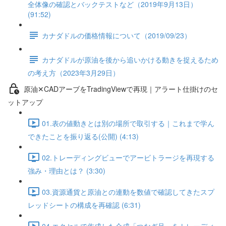
全体像の確認とバックテストなど（2019年9月13日）
(91:52)
カナダドルの価格情報について（2019/09/23）
カナダドルが原油を後から追いかける動きを捉えるため
の考え方（2023年3月29日）
原油✕CADアーブをTradingViewで再現｜アラート仕掛けのセ
ットアップ
01.表の値動きとは別の場所で取引する｜これまで学ん
できたことを振り返る(公開) (4:13)
02.トレーディングビューでアービトラージを再現する
強み・理由とは？ (3:30)
03.資源通貨と原油との連動を数値で確認してきたスプ
レッドシートの構成を再確認 (6:31)
04.エクセルで作成した合成「つなぎ足」をトレーディ