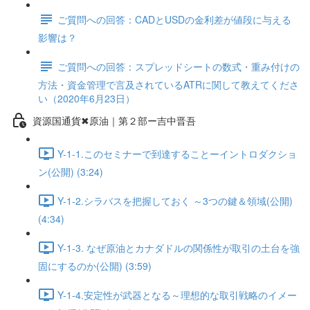
ご質問への回答：CADとUSDの金利差が値段に与える
影響は？
ご質問への回答：スプレッドシートの数式・重み付けの
方法・資金管理で言及されているATRに関して教えてくださ
い（2020年6月23日）
資源国通貨✖原油｜第２部ー吉中晋吾
Y-1-1.このセミナーで到達することーイントロダクショ
ン(公開) (3:24)
Y-1-2.シラバスを把握しておく ～3つの鍵＆領域(公開)
(4:34)
Y-1-3. なぜ原油とカナダドルの関係性が取引の土台を強
固にするのか(公開) (3:59)
Y-1-4.安定性が武器となる～理想的な取引戦略のイメー