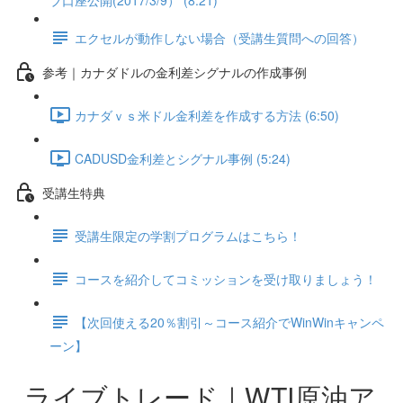
ブ口座公開(2017/3/9） (8:21)
エクセルが動作しない場合（受講生質問への回答）
参考｜カナダドルの金利差シグナルの作成事例
カナダｖｓ米ドル金利差を作成する方法 (6:50)
CADUSD金利差とシグナル事例 (5:24)
受講生特典
受講生限定の学割プログラムはこちら！
コースを紹介してコミッションを受け取りましょう！
【次回使える20％割引～コース紹介でWinWinキャンペ
ーン】
ライブトレード｜WTI原油ア