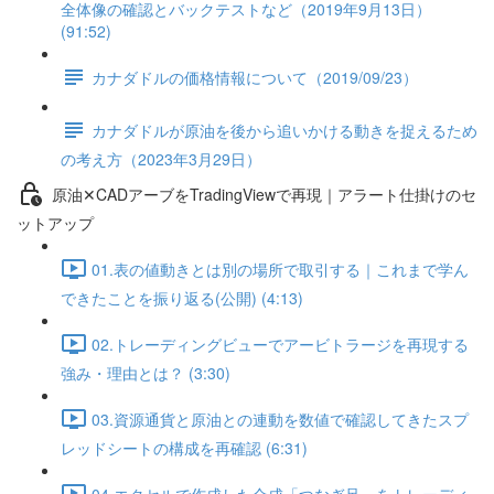
全体像の確認とバックテストなど（2019年9月13日）
(91:52)
カナダドルの価格情報について（2019/09/23）
カナダドルが原油を後から追いかける動きを捉えるため
の考え方（2023年3月29日）
原油✕CADアーブをTradingViewで再現｜アラート仕掛けのセ
ットアップ
01.表の値動きとは別の場所で取引する｜これまで学ん
できたことを振り返る(公開) (4:13)
02.トレーディングビューでアービトラージを再現する
強み・理由とは？ (3:30)
03.資源通貨と原油との連動を数値で確認してきたスプ
レッドシートの構成を再確認 (6:31)
04.エクセルで作成した合成「つなぎ足」をトレーディ