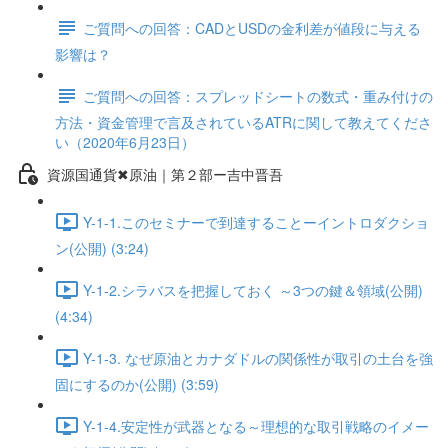
ご質問への回答：CADとUSDの金利差が値段に与える
影響は？
ご質問への回答：スプレッドシートの数式・重み付けの
方法・資金管理で言及されているATRに関して教えてくださ
い（2020年6月23日）
資源国通貨✖原油｜第２部ー吉中晋吾
Y-1-1.このセミナーで到達することーイントロダクショ
ン(公開) (3:24)
Y-1-2.シラバスを把握しておく ～3つの鍵＆領域(公開)
(4:34)
Y-1-3. なぜ原油とカナダドルの関係性が取引の土台を強
固にするのか(公開) (3:59)
Y-1-4.安定性が武器となる～理想的な取引戦略のイメー