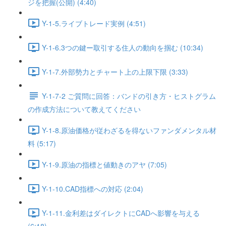
ジを把握(公開) (4:40)
Y-1-5.ライブトレード実例 (4:51)
Y-1-6.3つの鍵ー取引する住人の動向を掴む (10:34)
Y-1-7.外部勢力とチャート上の上限下限 (3:33)
Y-1-7-2 ご質問に回答：バンドの引き方・ヒストグラム
の作成方法について教えてください
Y-1-8.原油価格が従わざるを得ないファンダメンタル材
料 (5:17)
Y-1-9.原油の指標と値動きのアヤ (7:05)
Y-1-10.CAD指標への対応 (2:04)
Y-1-11.金利差はダイレクトにCADへ影響を与える