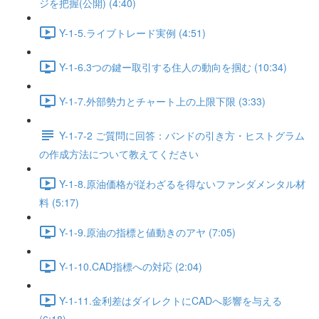
ジを把握(公開) (4:40)
Y-1-5.ライブトレード実例 (4:51)
Y-1-6.3つの鍵ー取引する住人の動向を掴む (10:34)
Y-1-7.外部勢力とチャート上の上限下限 (3:33)
Y-1-7-2 ご質問に回答：バンドの引き方・ヒストグラム
の作成方法について教えてください
Y-1-8.原油価格が従わざるを得ないファンダメンタル材
料 (5:17)
Y-1-9.原油の指標と値動きのアヤ (7:05)
Y-1-10.CAD指標への対応 (2:04)
Y-1-11.金利差はダイレクトにCADへ影響を与える