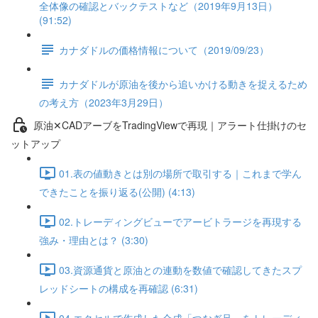
全体像の確認とバックテストなど（2019年9月13日）
(91:52)
カナダドルの価格情報について（2019/09/23）
カナダドルが原油を後から追いかける動きを捉えるため
の考え方（2023年3月29日）
原油✕CADアーブをTradingViewで再現｜アラート仕掛けのセ
ットアップ
01.表の値動きとは別の場所で取引する｜これまで学ん
できたことを振り返る(公開) (4:13)
02.トレーディングビューでアービトラージを再現する
強み・理由とは？ (3:30)
03.資源通貨と原油との連動を数値で確認してきたスプ
レッドシートの構成を再確認 (6:31)
04.エクセルで作成した合成「つなぎ足」をトレーディ