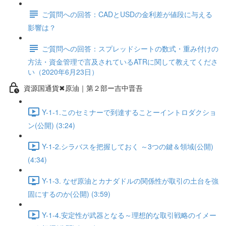
ご質問への回答：CADとUSDの金利差が値段に与える
影響は？
ご質問への回答：スプレッドシートの数式・重み付けの
方法・資金管理で言及されているATRに関して教えてくださ
い（2020年6月23日）
資源国通貨✖原油｜第２部ー吉中晋吾
Y-1-1.このセミナーで到達することーイントロダクショ
ン(公開) (3:24)
Y-1-2.シラバスを把握しておく ～3つの鍵＆領域(公開)
(4:34)
Y-1-3. なぜ原油とカナダドルの関係性が取引の土台を強
固にするのか(公開) (3:59)
Y-1-4.安定性が武器となる～理想的な取引戦略のイメー