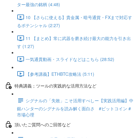
ター最強の銘柄 (4:48)
10 【さらに使える】貴金属・暗号通貨・FXまで対応す
るポテンシャル (2:27)
11 【まとめ】常に武器を磨き続け最大の能力を引き出
す (1:27)
一気通貫動画・スライドなどはこちら (28:52)
【参考講義】ETHBTC攻略法 (5:11)
特典講義；ツールの実践的な活用方法など
シグナルの「失敗」こそ活用すべしー【実践活用編】中
銀ハンターのシグナルを読み解く面白さ #ビットコイン #
市場心理
頂いたご質問へのご回答など