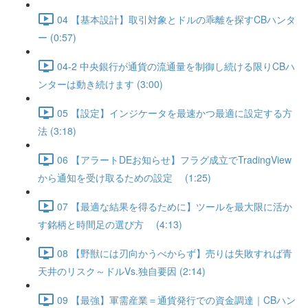
04 【基本設計】取引対象とドルの乖離を探すCBハンタ
ー (0:57)
04-2 中央銀行が通貨の流通量を制御し続ける限りCBハ
ンターは動き続けます (3:00)
05 【設定】インジケータを最速かつ最適に設定する方
法 (3:18)
06 【アラートDEお知らせ】フラグ成立でTradingView
から通知を受け取るための設定 (1:25)
07 【最適な結果を得るために】ツールを最大限に活か
す銘柄と時間足の選び方 (4:13)
08 【野獣には刃向かうべからず】売りは失敗すれば青
天井のリスク～ドルVs.独自要因 (2:14)
09 【最強】軍需産業＝通貨発行での資金調達｜CBハン