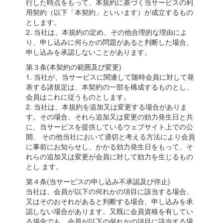
行した時点をもって、本規約に基づく当サービスの利
用契約（以下「本契約」といいます）が成立するもの
とします。
2. 当社は、本規約の定め、その他合理的な理由によ
り、申し込みに何らかの問題があると判断した場合、
申し込みを承認しないことがあります。
第３条(本契約の範囲及び変更)
1. 当社が、当サービスに関連して随時会員に対して発
表する諸規定は、本契約の一部を構成するものとし、
会員はこれに従うものとします。
2. 当社は、本規約を追加又は変更する場合がありま
す。その場合、それら追加又は変更の効力発生日と共
に、当サービスを提供しているウェブサイト上での公
開、 その他当社において適切と考える方法により会員
に事前にお知らせし、かかる効力発生日をもって、そ
れらの追加又は変更が会員に対して効力を生じるもの
とし ます。
第４条(当サービスの申し込み不承認及び停止)
当社は、会員が以下の何れかの項目に該当する場合、
又はそのおそれがあると判断する場合、申し込みを承
認しない場合があります。又既に会員資格を有してい
る場合でも、会員が以下の何れかの項目に該当する場