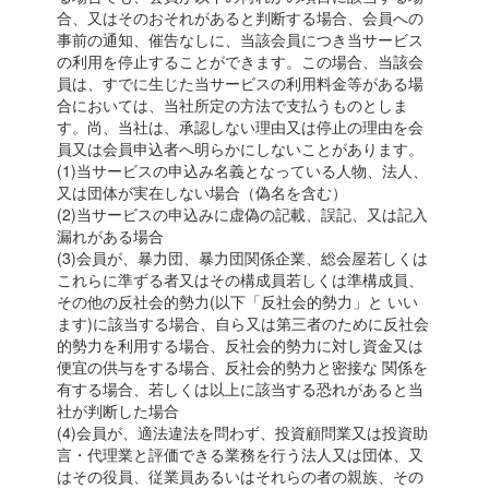
合、又はそのおそれがあると判断する場合、会員への
事前の通知、催告なしに、当該会員につき当サービス
の利用を停止することができます。この場合、当該会
員は、すでに生じた当サービスの利用料金等がある場
合においては、当社所定の方法で支払うものとしま
す。尚、当社は、承認しない理由又は停止の理由を会
員又は会員申込者へ明らかにしないことがあります。
(1)当サービスの申込み名義となっている人物、法人、
又は団体が実在しない場合（偽名を含む）
(2)当サービスの申込みに虚偽の記載、誤記、又は記入
漏れがある場合
(3)会員が、暴力団、暴力団関係企業、総会屋若しくは
これらに準ずる者又はその構成員若しくは準構成員、
その他の反社会的勢力(以下「反社会的勢力」と いい
ます)に該当する場合、自ら又は第三者のために反社会
的勢力を利用する場合、反社会的勢力に対し資金又は
便宜の供与をする場合、反社会的勢力と密接な 関係を
有する場合、若しくは以上に該当する恐れがあると当
社が判断した場合
(4)会員が、適法違法を問わず、投資顧問業又は投資助
言・代理業と評価できる業務を行う法人又は団体、又
はその役員、従業員あるいはそれらの者の親族、その