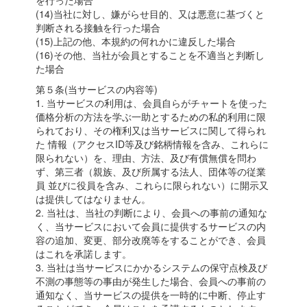
を行った場合
(14)当社に対し、嫌がらせ目的、又は悪意に基づくと
判断される接触を行った場合
(15)上記の他、本規約の何れかに違反した場合
(16)その他、当社が会員とすることを不適当と判断し
た場合
第５条(当サービスの内容等)
1. 当サービスの利用は、会員自らがチャートを使った
価格分析の方法を学ぶ一助とするための私的利用に限
られており、その権利又は当サービスに関して得られ
た 情報（アクセスID等及び銘柄情報を含み、これらに
限られない）を、理由、方法、及び有償無償を問わ
ず、第三者（親族、及び所属する法人、団体等の従業
員 並びに役員を含み、これらに限られない）に開示又
は提供してはなりません。
2. 当社は、当社の判断により、会員への事前の通知な
く、当サービスにおいて会員に提供するサービスの内
容の追加、変更、部分改廃等をすることができ、会員
はこれを承諾します。
3. 当社は当サービスにかかるシステムの保守点検及び
不測の事態等の事由が発生した場合、会員への事前の
通知なく、当サービスの提供を一時的に中断、停止す