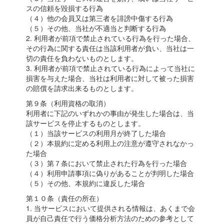
スの信頼を毀損する行為
（４）他の会員又は第三者を誹謗中傷する行為
（５）その他、当社が不適当と判断する行為
2. 利用者が前項で禁止されている行為を行った場合、
その行為に関する責任は当該利用者が負い、当社は一
切の責任を負わないものとします。
3. 利用者が前項で禁止されている行為によって当社に
損害を与えた場合、当社は利用者に対して被った損害
の賠償を請求出来るものとします。
第９条（利用資格の取消）
利用者に下記のいずれかの事由が発生した場合は、当
該サービスを停止するものとします。
（１）当該サービスの利用月が終了した場合
（２）本規約に定める利用上の注意が遵守されなかっ
た場合
（３）第７条において禁止された行為を行った場合
（４）利用申請事項に偽りがあることが判明した場合
（５）その他、本規約に違反した場合
第１０条（責任の所在）
1. 当サービスにおいて提供される情報は、あくまで会
員が自己責任で行う価格分析方法のための参考として