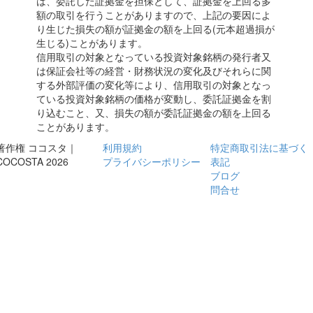
は、委託した証拠金を担保として、証拠金を上回る多
額の取引を行うことがありますので、上記の要因によ
り生じた損失の額が証拠金の額を上回る(元本超過損が
生じる)ことがあります。
信用取引の対象となっている投資対象銘柄の発行者又
は保証会社等の経営・財務状況の変化及びそれらに関
する外部評価の変化等により、信用取引の対象となっ
ている投資対象銘柄の価格が変動し、委託証拠金を割
り込むこと、又、損失の額が委託証拠金の額を上回る
ことがあります。
著作権 ココスタ｜
利用規約
特定商取引法に基づく
COCOSTA 2026
プライバシーポリシー
表記
ブログ
問合せ