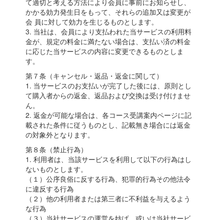
て適切と考える方法により会員に事前にお知らせし、
かかる効力発生日をもって、それらの追加又は変更が
会 員に対して効力を生じるものとします。
3. 当社は、会員により支払われた当サービスの利用料
金が、規定の料金に満たない場合は、支払い済の料金
に応じた当サービスの内容に変更できるものとしま
す。
第７条（キャンセル・返品・返金に関して）
1. 当サービスのお支払いが完了した後には、原則とし
て購入者からの返金、返品および交換は受け付けませ
ん。
2. 返金が可能な場合は、各コース受講案内ページに記
載された条件に従うものとし、記載無き場合には返金
の対象外となります。
第８条（禁止行為）
1. 利用者は、当該サービスを利用して以下の行為はし
ないものとします。
（１）公序良俗に反する行為、犯罪的行為その他法令
に違反する行為
（２）他の利用者または第三者に不利益を与えるよう
な行為
（３）当社サービスの運営を妨げ、或いは当社サービ