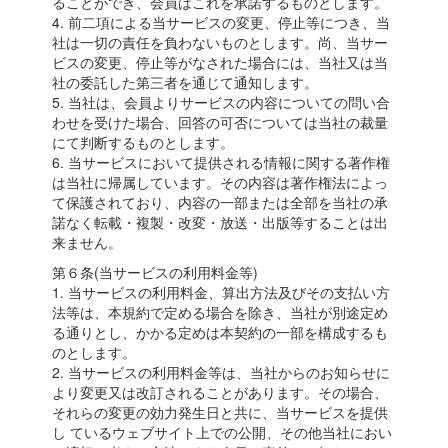
ることができ、会員はこれを承諾するものとします。
4. 前二項による当サービスの変更、停止等につき、当
社は一切の責任を負わないものとします。尚、当サー
ビスの変更、停止等がなされた場合には、当社又は当
社の委託した第三者を通じて通知します。
5. 当社は、会員よりサービスの内容についての問い合
わせを受けた場合、回答の可否については当社の裁量
にて判断するものとします。
6. 当サービスにおいて提供される情報に関する著作権
は当社に帰属しています。その内容は著作権法によっ
て保護されており、内容の一部または全部を当社の承
諾なく転載・複製・改変・放送・出版等することは出
来ません。
第６条(当サービスの利用料金等)
1. 当サービスの利用料金、算出方法及びその支払い方
法等は、本規約で定める場合を除き、当社が別途定め
る通りとし、かかる定めは本契約の一部を構成するも
のとします。
2. 当サービスの利用料金等は、当社からのお知らせに
より変更又は改訂されることがあります。その場合、
それらの変更の効力発生日と共に、当サービスを提供
し ているウェブサイト上での公開、その他当社におい