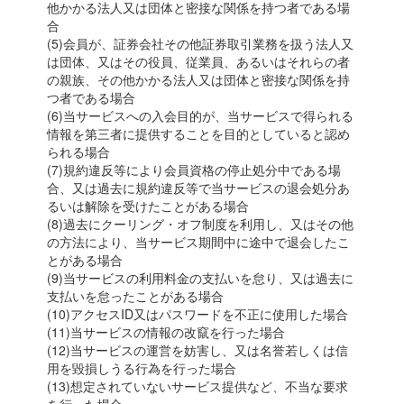
他かかる法人又は団体と密接な関係を持つ者である場
合
(5)会員が、証券会社その他証券取引業務を扱う法人又
は団体、又はその役員、従業員、あるいはそれらの者
の親族、その他かかる法人又は団体と密接な関係を持
つ者である場合
(6)当サービスへの入会目的が、当サービスで得られる
情報を第三者に提供することを目的としていると認め
られる場合
(7)規約違反等により会員資格の停止処分中である場
合、又は過去に規約違反等で当サービスの退会処分あ
るいは解除を受けたことがある場合
(8)過去にクーリング・オフ制度を利用し、又はその他
の方法により、当サービス期間中に途中で退会したこ
とがある場合
(9)当サービスの利用料金の支払いを怠り、又は過去に
支払いを怠ったことがある場合
(10)アクセスID又はパスワードを不正に使用した場合
(11)当サービスの情報の改竄を行った場合
(12)当サービスの運営を妨害し、又は名誉若しくは信
用を毀損しうる行為を行った場合
(13)想定されていないサービス提供など、不当な要求