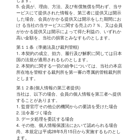
します。
5. 会員が、理由、方法、及び有償無償を問わず、当サ
ービスにて提供された情報を、第三者に提供又は開示
した場合、会員がかかる提供又は開示をした期間にお
け る当社の当サービスに関する売上の７％、又は会員
がかかる提供又は開示によって得た利益の、いずれか
高い金額を、当社の損害とみなすものとします。
第１１条（準拠法及び裁判管轄)
1. 本契約の成立、効力、履行及び解釈に関しては日本
国の法規が適用されるものとします。
2. 本契約に関する一切の紛争については、当社の本店
所在地を管轄する裁判所を第一審の専属的管轄裁判所
とします。
第１２条(個人情報の第三者提供)
当社は、以下の場合、会員の個人情報を第三者へ提供
することがあります。
1. 監督官庁その他公的機関からの要請を受けた場合
2. 法令基づく場合
3. データ処理を委託する場合
4. その他、個人情報保護法において認められる場合
尚、本規定は平成28年5月15日から実施するものとし
ます。