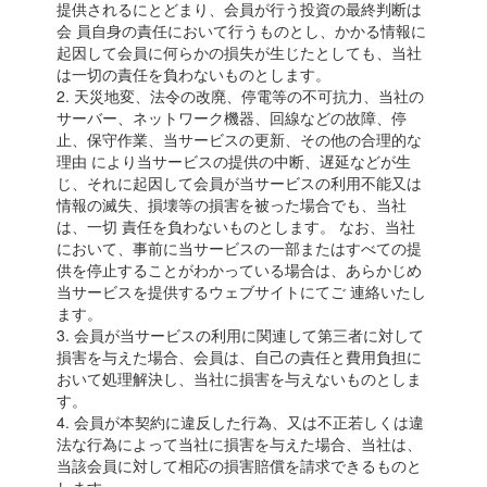
提供されるにとどまり、会員が行う投資の最終判断は
会 員自身の責任において行うものとし、かかる情報に
起因して会員に何らかの損失が生じたとしても、当社
は一切の責任を負わないものとします。
2. 天災地変、法令の改廃、停電等の不可抗力、当社の
サーバー、ネットワーク機器、回線などの故障、停
止、保守作業、当サービスの更新、その他の合理的な
理由 により当サービスの提供の中断、遅延などが生
じ、それに起因して会員が当サービスの利用不能又は
情報の滅失、損壊等の損害を被った場合でも、当社
は、一切 責任を負わないものとします。 なお、当社
において、事前に当サービスの一部またはすべての提
供を停止することがわかっている場合は、あらかじめ
当サービスを提供するウェブサイトにてご 連絡いたし
ます。
3. 会員が当サービスの利用に関連して第三者に対して
損害を与えた場合、会員は、自己の責任と費用負担に
おいて処理解決し、当社に損害を与えないものとしま
す。
4. 会員が本契約に違反した行為、又は不正若しくは違
法な行為によって当社に損害を与えた場合、当社は、
当該会員に対して相応の損害賠償を請求できるものと